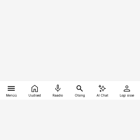
Menüü
Uudised
Raadio
Otsing
AI Chat
Logi sisse
Vana-Lõuna 39/1, 19094 Tallinn
(+372) 667 0111