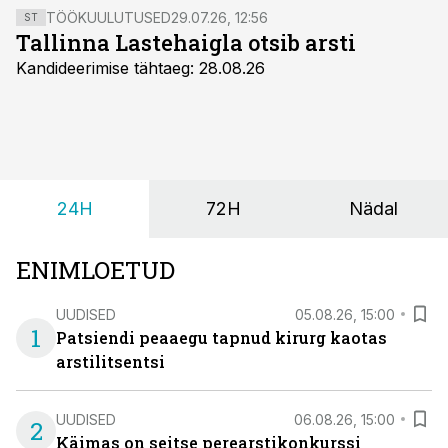
TÖÖKUULUTUSED
29.07.26, 12:56
ST
Tallinna Lastehaigla otsib arsti
Kandideerimise tähtaeg: 28.08.26
24H
72H
Nädal
ENIMLOETUD
UUDISED
05.08.26, 15:00
1
Patsiendi peaaegu tapnud kirurg kaotas
arstilitsentsi
UUDISED
06.08.26, 15:00
2
Käimas on seitse perearstikonkurssi