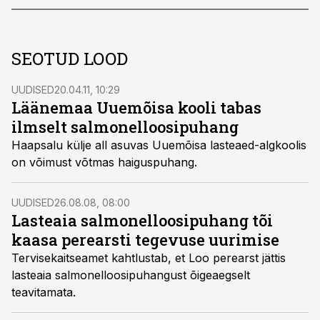
SEOTUD LOOD
UUDISED
20.04.11, 10:29
Läänemaa Uuemõisa kooli tabas
ilmselt salmonelloosipuhang
Haapsalu külje all asuvas Uuemõisa lasteaed-algkoolis
on võimust võtmas haiguspuhang.
UUDISED
26.08.08, 08:00
Lasteaia salmonelloosipuhang tõi
kaasa perearsti tegevuse uurimise
Tervisekaitseamet kahtlustab, et Loo perearst jättis
lasteaia salmonelloosipuhangust õigeaegselt
teavitamata.