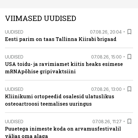
VIIMASED UUDISED
UUDISED
07.08.26, 20:04
Eesti parim on taas Tallinna Kiirabi brigaad
UUDISED
07.08.26, 15:00
USA toidu- ja ravimiamet kiitis heaks esimese
mRNApõhise gripivaktsiini
UUDISED
07.08.26, 13:00
Kliinikumi ortopeedid osalesid ulatuslikus
osteoartroosi teemalises uuringus
UUDISED
07.08.26, 11:27
Puuetega inimeste koda on arvamusfestivalil
väljas oma alaga