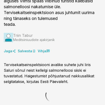
alguses Viimsi spaas viibinud turistid kaebasid
salmonelloosi nakatumise üle.
Tervisekaitseinspektsioon asus juhtumit uurima
ning tänaseks on tulemused
teada.
Triin Tabur
Meditsiiniuudiste ajakirjanik
Jaga
Salvesta
Vihja
Tervisekaitseinspektsiooni avalike suhete juhi Iiris
Saluri sõnul neist kellelgi salmonelloosi siiski ei
tuvastatud. Haigestumist põhjustanud nakkusallikat
selgitatakse, kirjutas Eesti Päevaleht.