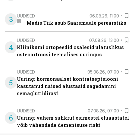
UUDISED
06.08.26, 11:00
3
Madis Tiik asub Saaremaale perearstiks
UUDISED
07.08.26, 13:00
4
Kliinikumi ortopeedid osalesid ulatuslikus
osteoartroosi teemalises uuringus
UUDISED
05.08.26, 07:00
Uuring: hormonaalset kontratseptsiooni
5
kasutanud naised alustasid sagedamini
semaglutiidiravi
UUDISED
07.08.26, 07:00
6
Uuring: vähem suhkrut esimestel eluaastatel
võib vähendada dementsuse riski