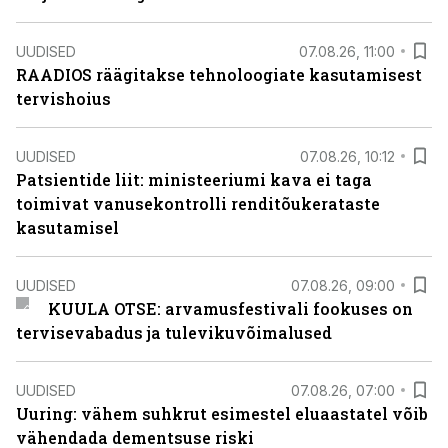
UUDISED
07.08.26, 11:00
RAADIOS räägitakse tehnoloogiate kasutamisest
tervishoius
UUDISED
07.08.26, 10:12
Patsientide liit: ministeeriumi kava ei taga
toimivat vanusekontrolli renditõukerataste
kasutamisel
UUDISED
07.08.26, 09:00
KUULA OTSE: arvamusfestivali fookuses on
tervisevabadus ja tulevikuvõimalused
UUDISED
07.08.26, 07:00
Uuring: vähem suhkrut esimestel eluaastatel võib
vähendada dementsuse riski