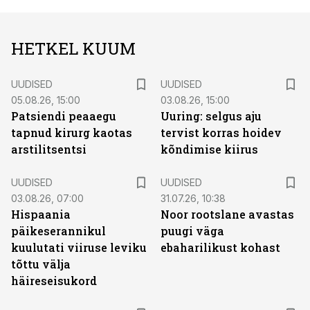
HETKEL KUUM
UUDISED
UUDISED
05.08.26, 15:00
03.08.26, 15:00
Patsiendi peaaegu
Uuring: selgus aju
tapnud kirurg kaotas
tervist korras hoidev
arstilitsentsi
kõndimise kiirus
UUDISED
UUDISED
03.08.26, 07:00
31.07.26, 10:38
Hispaania
Noor rootslane avastas
päikeserannikul
puugi väga
kuulutati viiruse leviku
ebaharilikust kohast
tõttu välja
häireseisukord