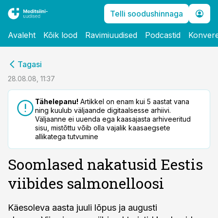
Telli soodushinnaga
Avaleht
Kõik lood
Ravimiuudised
Podcastid
Konvere
cebook
Tagasi
Twitter)
28.08.08, 11:37
kedIn
Tähelepanu!
Artikkel on enam kui 5 aastat vana
ning kuulub väljaande digitaalsesse arhiivi.
ail
Väljaanne ei uuenda ega kaasajasta arhiveeritud
sisu, mistõttu võib olla vajalik kaasaegsete
k
allikatega tutvumine
Soomlased nakatusid Eestis
viibides salmonelloosi
Käesoleva aasta juuli lõpus ja augusti