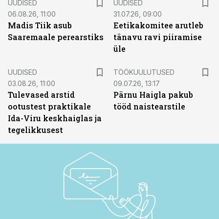
UUDISED
UUDISED
06.08.26, 11:00
31.07.26, 09:00
Madis Tiik asub
Eetikakomitee arutleb
Saaremaale perearstiks
tänavu ravi piiramise
üle
ST
UUDISED
TÖÖKUULUTUSED
03.08.26, 11:00
09.07.26, 13:17
Tulevased arstid
Pärnu Haigla pakub
ootustest praktikale
tööd naistearstile
Ida-Viru keskhaiglas ja
tegelikkusest