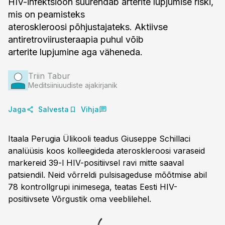
HIV-infektsioon suurendab arterite lupjumise riski,
mis on peamisteks
ateroskleroosi põhjustajateks. Aktiivse
antiretroviirusteraapia puhul võib
arterite lupjumine aga väheneda.
Triin Tabur
Meditsiiniuudiste ajakirjanik
Jaga
Salvesta
Vihja
Itaala Perugia Ülikooli teadus Giuseppe Schillaci
analüüsis koos kolleegideda ateroskleroosi varaseid
markereid 39-l HIV-positiivsel ravi mitte saaval
patsiendil. Neid võrreldi pulsisageduse mõõtmise abil
78 kontrollgrupi inimesega, teatas Eesti HIV-
positiivsete Võrgustik oma veeblilehel.