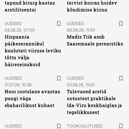
tapnud kirurg kaotas
tervist korras hoidev
arstilitsentsi
kõndimise kiirus
UUDISED
UUDISED
03.08.26, 07:00
06.08.26, 11:00
Hispaania
Madis Tiik asub
päikeserannikul
Saaremaale perearstiks
kuulutati viiruse leviku
tõttu välja
häireseisukord
UUDISED
UUDISED
31.07.26, 10:38
03.08.26, 11:00
Noor rootslane avastas
Tulevased arstid
puugi väga
ootustest praktikale
ebaharilikust kohast
Ida-Viru keskhaiglas ja
tegelikkusest
ST
UUDISED
TÖÖKUULUTUSED