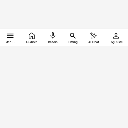
Menüü
Uudised
Raadio
Otsing
AI Chat
Logi sisse
Vana-Lõuna 39/1, 19094 Tallinn
(+372) 667 0111
meditsiiniuudised@aripaev.ee
Tellimisega seotud küsimused:
tellimiskeskus@aripaev.ee
Telli
Reklaam
Firmast