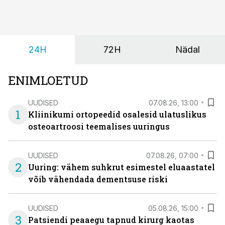
24H
72H
Nädal
ENIMLOETUD
UUDISED
07.08.26, 13:00
1
Kliinikumi ortopeedid osalesid ulatuslikus
osteoartroosi teemalises uuringus
UUDISED
07.08.26, 07:00
2
Uuring: vähem suhkrut esimestel eluaastatel
võib vähendada dementsuse riski
UUDISED
05.08.26, 15:00
3
Patsiendi peaaegu tapnud kirurg kaotas