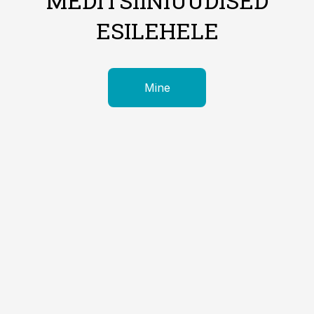
MEDITSIINIUUDISED
ESILEHELE
Mine