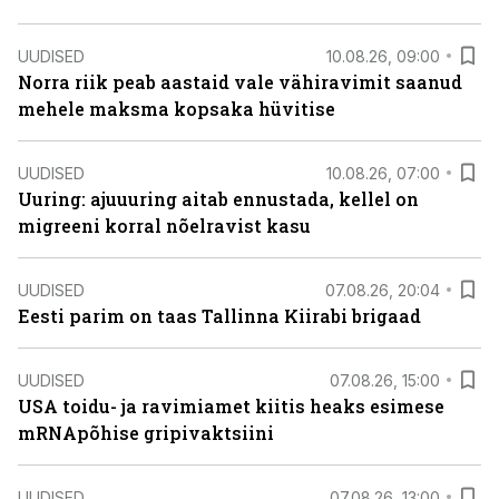
UUDISED
10.08.26, 09:00
Norra riik peab aastaid vale vähiravimit saanud
mehele maksma kopsaka hüvitise
UUDISED
10.08.26, 07:00
Uuring: ajuuuring aitab ennustada, kellel on
migreeni korral nõelravist kasu
UUDISED
07.08.26, 20:04
Eesti parim on taas Tallinna Kiirabi brigaad
UUDISED
07.08.26, 15:00
USA toidu- ja ravimiamet kiitis heaks esimese
mRNApõhise gripivaktsiini
UUDISED
07.08.26, 13:00