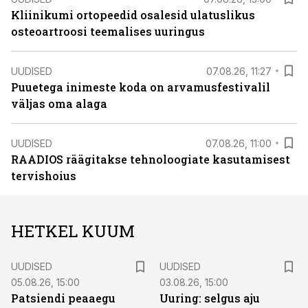
Kliinikumi ortopeedid osalesid ulatuslikus
osteoartroosi teemalises uuringus
UUDISED
07.08.26, 11:27
Puuetega inimeste koda on arvamusfestivalil
väljas oma alaga
UUDISED
07.08.26, 11:00
RAADIOS räägitakse tehnoloogiate kasutamisest
tervishoius
HETKEL KUUM
UUDISED
UUDISED
05.08.26, 15:00
03.08.26, 15:00
Patsiendi peaaegu
Uuring: selgus aju