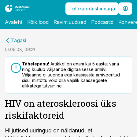
Telli soodushinnaga
Avaleht
Kõik lood
Ravimiuudised
Podcastid
Konvere
cebook
Tagasi
Twitter)
01.09.08, 09:21
kedIn
Tähelepanu!
Artikkel on enam kui 5 aastat vana
ning kuulub väljaande digitaalsesse arhiivi.
ail
Väljaanne ei uuenda ega kaasajasta arhiveeritud
sisu, mistõttu võib olla vajalik kaasaegsete
k
allikatega tutvumine
HIV on ateroskleroosi üks
riskifaktoreid
Hiljutised uuringud on näidanud, et