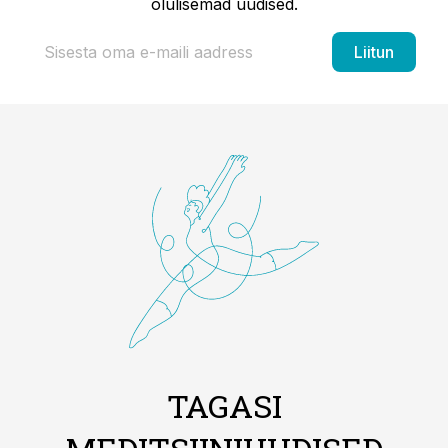
olulisemad uudised.
Liitun
TAGASI