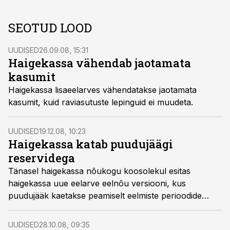
SEOTUD LOOD
UUDISED
26.09.08, 15:31
Haigekassa vähendab jaotamata
kasumit
Haigekassa lisaeelarves vähendatakse jaotamata
kasumit, kuid raviasutuste lepinguid ei muudeta.
UUDISED
19.12.08, 10:23
Haigekassa katab puudujäägi
reservidega
Tänasel haigekassa nõukogu koosolekul esitas
haigekassa uue eelarve eelnõu versiooni, kus
puudujääk kaetakse peamiselt eelmiste perioodide
jaotamata tulemi arvelt.
UUDISED
28.10.08, 09:35