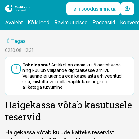
Telli soodushinnaga
Avaleht
Kõik lood
Ravimiuudised
Podcastid
Konvere
cebook
Tagasi
Twitter)
02.10.08, 12:31
kedIn
Tähelepanu!
Artikkel on enam kui 5 aastat vana
ning kuulub väljaande digitaalsesse arhiivi.
ail
Väljaanne ei uuenda ega kaasajasta arhiveeritud
sisu, mistõttu võib olla vajalik kaasaegsete
k
allikatega tutvumine
Haigekassa võtab kasutusele
reservid
Haigekassa võtab kulude katteks reservist