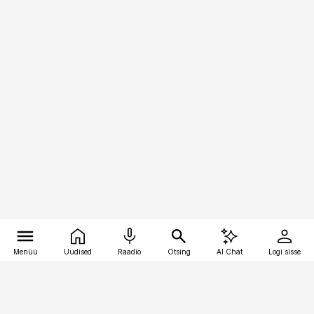
Menüü
Uudised
Raadio
Otsing
AI Chat
Logi sisse
Vana-Lõuna 39/1, 19094 Tallinn