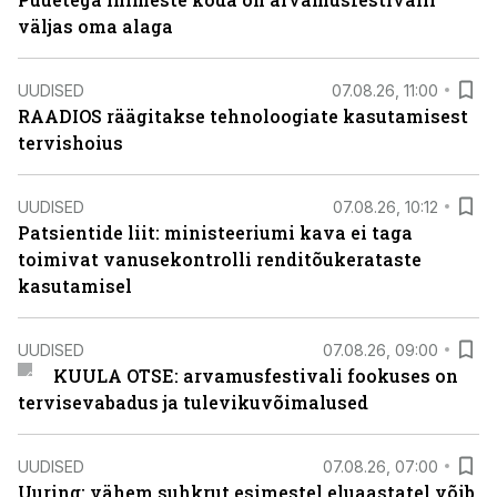
väljas oma alaga
UUDISED
07.08.26, 11:00
RAADIOS räägitakse tehnoloogiate kasutamisest
tervishoius
UUDISED
07.08.26, 10:12
Patsientide liit: ministeeriumi kava ei taga
toimivat vanusekontrolli renditõukerataste
kasutamisel
UUDISED
07.08.26, 09:00
KUULA OTSE: arvamusfestivali fookuses on
tervisevabadus ja tulevikuvõimalused
UUDISED
07.08.26, 07:00
Uuring: vähem suhkrut esimestel eluaastatel võib