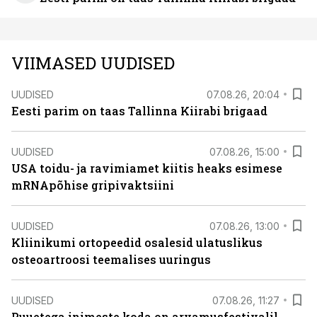
VIIMASED UUDISED
UUDISED
07.08.26, 20:04
Eesti parim on taas Tallinna Kiirabi brigaad
UUDISED
07.08.26, 15:00
USA toidu- ja ravimiamet kiitis heaks esimese
mRNApõhise gripivaktsiini
UUDISED
07.08.26, 13:00
Kliinikumi ortopeedid osalesid ulatuslikus
osteoartroosi teemalises uuringus
UUDISED
07.08.26, 11:27
Puuetega inimeste koda on arvamusfestivalil