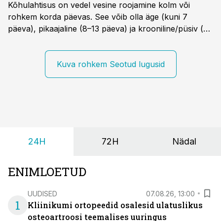
Kõhulahtisus on vedel vesine roojamine kolm või
rohkem korda päevas. See võib olla äge (kuni 7
päeva), pikaajaline (8–13 päeva) ja krooniline/püsiv (>
14 päeva). Lapseeas esinev kõhulahtisus on tavaliselt
viiruslik ning sellega kaasneb sageli oksendamine ja
kehatemperatuuri tõus.
Kuva rohkem Seotud lugusid
24H
72H
Nädal
ENIMLOETUD
UUDISED
07.08.26, 13:00
1
Kliinikumi ortopeedid osalesid ulatuslikus
osteoartroosi teemalises uuringus