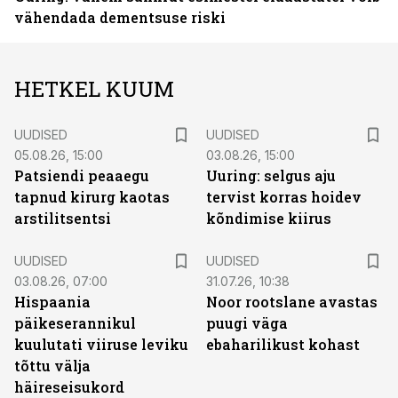
vähendada dementsuse riski
HETKEL KUUM
UUDISED
UUDISED
05.08.26, 15:00
03.08.26, 15:00
Patsiendi peaaegu
Uuring: selgus aju
tapnud kirurg kaotas
tervist korras hoidev
arstilitsentsi
kõndimise kiirus
UUDISED
UUDISED
03.08.26, 07:00
31.07.26, 10:38
Hispaania
Noor rootslane avastas
päikeserannikul
puugi väga
kuulutati viiruse leviku
ebaharilikust kohast
tõttu välja
häireseisukord