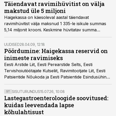
Täiendavat ravimihüvitist on välja
makstud üle 5 miljoni
Haigekassa on käesoleval aastal täiendavat
ravimihüvitist välja maksnud 1 335-le isikule summas
5,14 miljonit krooni. Keskmine hüvitatav summa
inimese kohta on arvestuslikult 3850 krooni.
UUDISED
28.04.09, 12:18
Pöördumine: Haigekassa reservid on
inimeste ravimiseks
Eesti Arstide Liit, Eesti Perearstide Selts, Eesti
Tervishoiutöötajate Kutseliit, Ravimitootjate Liit, Eesti
Patsientide Nõukoda ja Eesti Patsientide Esindusühing
pöördusid täna ühiselt Vabariigi Valitsuse poole
ettepanekuga kasutada arstiabi kättesaadavuse
SISUTURUNDUS
15.07.26, 10:08
ST
tagamiseks haigekassa reserve.
Lastegastroenteroloogide soovitused:
kuidas leevendada lapse
kõhulahtisust