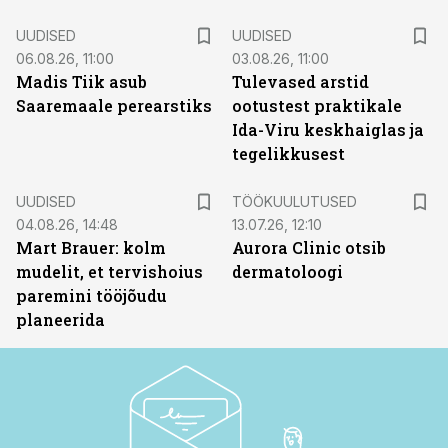
UUDISED
UUDISED
06.08.26, 11:00
03.08.26, 11:00
Madis Tiik asub
Tulevased arstid
Saaremaale perearstiks
ootustest praktikale
Ida-Viru keskhaiglas ja
tegelikkusest
ST
UUDISED
TÖÖKUULUTUSED
04.08.26, 14:48
13.07.26, 12:10
Mart Brauer: kolm
Aurora Clinic otsib
mudelit, et tervishoius
dermatoloogi
paremini tööjõudu
planeerida