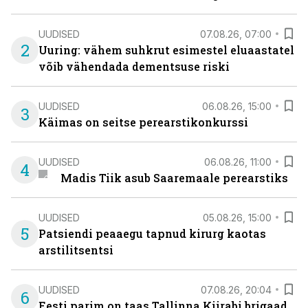
UUDISED
07.08.26, 07:00
2
Uuring: vähem suhkrut esimestel eluaastatel
võib vähendada dementsuse riski
UUDISED
06.08.26, 15:00
3
Käimas on seitse perearstikonkurssi
UUDISED
06.08.26, 11:00
4
Madis Tiik asub Saaremaale perearstiks
UUDISED
05.08.26, 15:00
5
Patsiendi peaaegu tapnud kirurg kaotas
arstilitsentsi
UUDISED
07.08.26, 20:04
6
Eesti parim on taas Tallinna Kiirabi brigaad