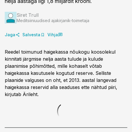
nelja aastaga ligi 1,8 miljardit krooni.
Siret Trull
Meditsiiniuudised ajakirjanik-toimetaja
Jaga
Salvesta
Vihja
Reedel toimunud haigekassa nõukogu koosolekul
kinnitati järgmise nelja aasta tulude ja kulude
plaanimise põhimõtted, mille kohaselt võtab
haigekassa kasutusele kogutud reserve. Selliste
plaanide valguses on oht, et 2013. aastal langevad
haigekassa reservid alla seaduses ette nähtud piiri,
kirjutab Ärileht.