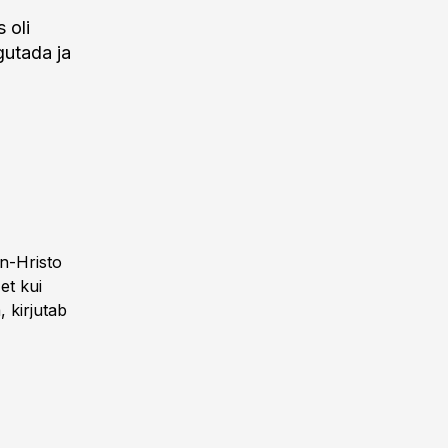
 oli
gutada ja
en-Hristo
et kui
, kirjutab