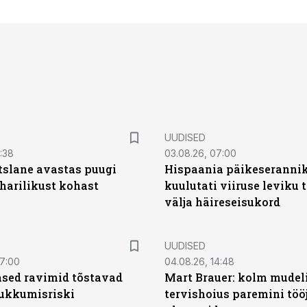
UUDISED
0:38
03.08.26, 07:00
tslane avastas puugi
Hispaania päikeseranni
harilikust kohast
kuulutati viiruse leviku 
välja häireseisukord
UUDISED
07:00
04.08.26, 14:48
sed ravimid tõstavad
Mart Brauer: kolm mudeli
ukkumisriski
tervishoius paremini töö