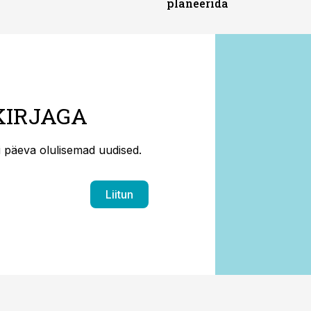
planeerida
KIRJAGA
ti päeva olulisemad uudised.
Liitun