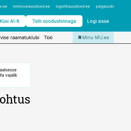
Iseteenindus
s.ee
kinnisvarauudised.ee
logistikauudised.ee
palgauudised.ee
Telli Meditsiiniuudised
Küsi AI-lt
Telli soodushinnaga
Logi sisse
vise raamatuklubi
Töö
Minu MU.ee
taalsesse
la vajalik
kohtus