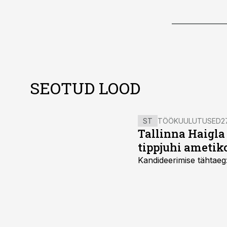
SEOTUD LOOD
ST
TÖÖKUULUTUSED
27
Tallinna Haigla
tippjuhi ametik
Kandideerimise tähtaeg