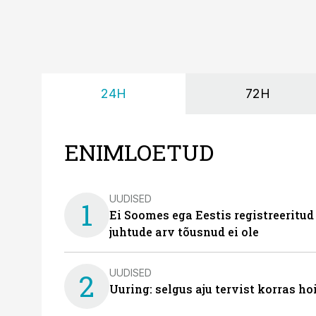
24H
72H
ENIMLOETUD
UUDISED
1
Ei Soomes ega Eestis registreeritud
juhtude arv tõusnud ei ole
UUDISED
2
Uuring: selgus aju tervist korras h