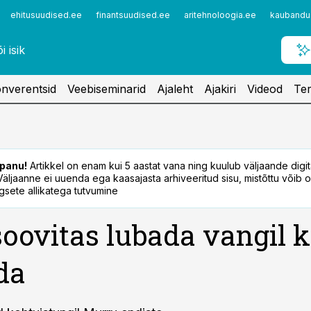
ehitusuudised.ee
finantsuudised.ee
aritehnoloogia.ee
kaubandu
nverentsid
Veebiseminarid
Ajaleht
Ajakiri
Videod
Ter
panu!
Artikkel on enam kui 5 aastat vana ning kuulub väljaande digi
. Väljaanne ei uuenda ega kaasajasta arhiveeritud sisu, mistõttu võib ol
sete allikatega tutvumine
soovitas lubada vangil 
da