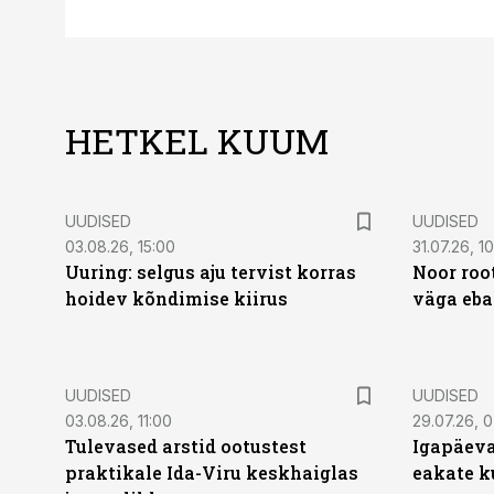
HETKEL KUUM
UUDISED
UUDISED
03.08.26, 15:00
31.07.26, 1
Uuring: selgus aju tervist korras
Noor roo
hoidev kõndimise kiirus
väga eba
UUDISED
UUDISED
03.08.26, 11:00
29.07.26, 
Tulevased arstid ootustest
Igapäeva
praktikale Ida-Viru keskhaiglas
eakate k