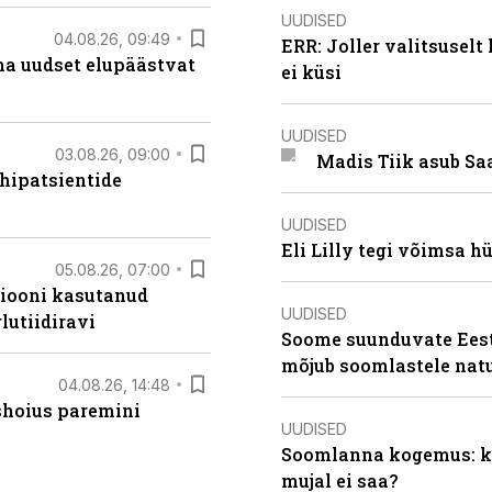
UUDISED
04.08.26, 09:49
ERR: Joller valitsuselt
ma uudset elupäästvat
ei küsi
UUDISED
03.08.26, 09:00
Madis Tiik asub Sa
hipatsientide
UUDISED
Eli Lilly tegi võimsa h
05.08.26, 07:00
siooni kasutanud
UUDISED
lutiidiravi
Soome suunduvate Eesti
mõjub soomlastele nat
04.08.26, 14:48
ishoius paremini
UUDISED
Soomlanna kogemus: kui
mujal ei saa?