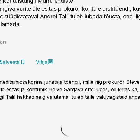
d kohtuistungil Murru endiste
ngivalvurite üle esitas prokurör kohtule arstitõendi, kus
t süüdistataval Andrei Talil tuleb lubada tõusta, end lii
 lamada.
aan
Salvesta
Vihja
editsiiniosakonna juhataja tõendil, mille riigiprokurör Stev
e esitas ja kohtunik Helve Särgava ette luges, oli kirjas ka, 
il Talil hakkab selg valutama, tuleb talle valuvaigisteid anda