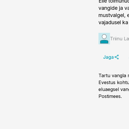
Eile toimunu
vangide ja va
mustvalgel, e
vajadusel ka
Triinu L
Jaga
Tartu vangla m
Evestus kohtul
eluaegsel vang
Postimees.