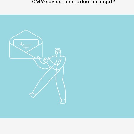
CMV-sõeluuringu pilootuuringut?