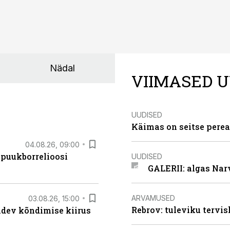
Nädal
VIIMASED U
UUDISED
Käimas on seitse perea
04.08.26, 09:00
 puukborrelioosi
UUDISED
GALERII: algas Nar
ARVAMUSED
03.08.26, 15:00
Rebrov: tuleviku tervis
oidev kõndimise kiirus