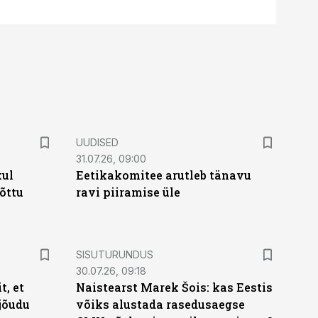
UUDISED
31.07.26, 09:00
kul
Eetikakomitee arutleb tänavu
tõttu
ravi piiramise üle
ST
SISUTURUNDUS
30.07.26, 09:18
t, et
Naistearst Marek Šois: kas Eestis
jõudu
võiks alustada rasedusaegse