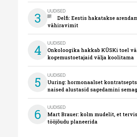
UUDISED
3
Delfi: Eestis hakatakse arenda
vähiravimit
UUDISED
4
Onkoloogika hakkab KÜSKi toel vä
kogemustoetajaid välja koolitama
UUDISED
5
Uuring: hormonaalset kontratsept
naised alustasid sagedamini semag
UUDISED
6
Mart Brauer: kolm mudelit, et terv
tööjõudu planeerida