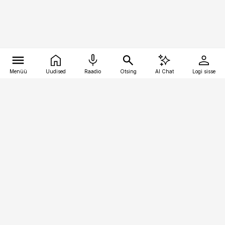
Menüü
Uudised
Raadio
Otsing
AI Chat
Logi sisse
Vana-Lõuna 39/1, 19094 Tallinn
(+372) 667 0111
meditsiiniuudised@aripaev.ee
Tellimisega seotud küsimused:
tellimiskeskus@aripaev.ee
Telli
Reklaam
Firmast