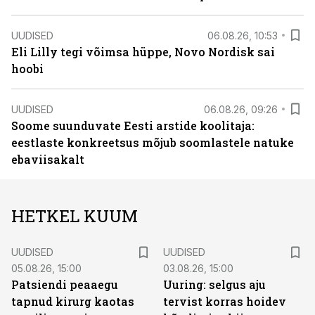
UUDISED
06.08.26, 10:53
Eli Lilly tegi võimsa hüppe, Novo Nordisk sai
hoobi
UUDISED
06.08.26, 09:26
Soome suunduvate Eesti arstide koolitaja:
eestlaste konkreetsus mõjub soomlastele natuke
ebaviisakalt
HETKEL KUUM
UUDISED
UUDISED
05.08.26, 15:00
03.08.26, 15:00
Patsiendi peaaegu
Uuring: selgus aju
tapnud kirurg kaotas
tervist korras hoidev