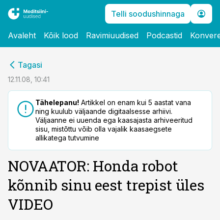
Telli soodushinnaga
Avaleht
Kõik lood
Ravimiuudised
Podcastid
Konvere
cebook
Tagasi
Twitter)
12.11.08, 10:41
kedIn
Tähelepanu!
Artikkel on enam kui 5 aastat vana
ning kuulub väljaande digitaalsesse arhiivi.
ail
Väljaanne ei uuenda ega kaasajasta arhiveeritud
sisu, mistõttu võib olla vajalik kaasaegsete
k
allikatega tutvumine
NOVAATOR: Honda robot
kõnnib sinu eest trepist üles
VIDEO