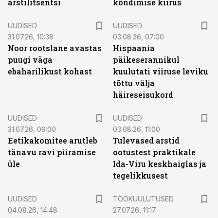
arstilitsentsi
kõndimise kiirus
UUDISED
UUDISED
31.07.26, 10:38
03.08.26, 07:00
Noor rootslane avastas
Hispaania
puugi väga
päikeserannikul
ebaharilikust kohast
kuulutati viiruse leviku
tõttu välja
häireseisukord
UUDISED
UUDISED
31.07.26, 09:00
03.08.26, 11:00
Eetikakomitee arutleb
Tulevased arstid
tänavu ravi piiramise
ootustest praktikale
üle
Ida-Viru keskhaiglas ja
tegelikkusest
ST
UUDISED
TÖÖKUULUTUSED
04.08.26, 14:48
27.07.26, 11:17