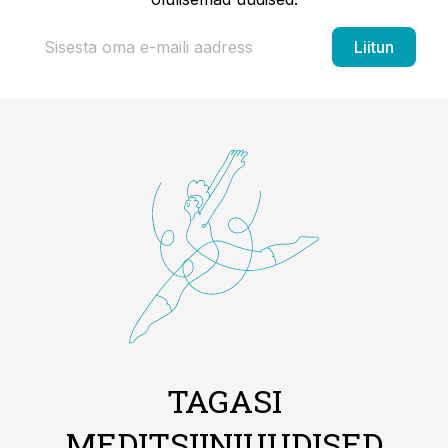
Liitun
TAGASI
MEDITSIINIUUDISED