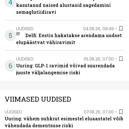
4
kasutanud naised alustasid sagedamini
semaglutiidiravi
UUDISED
04.08.26, 09:49
5
Delfi: Eestis hakatakse arendama uudset
elupäästvat vähiravimit
UUDISED
05.08.26, 07:00
6
Uuring: GLP-1 ravimid võivad suurendada
juuste väljalangemise riski
VIIMASED UUDISED
UUDISED
07.08.26, 07:00
Uuring: vähem suhkrut esimestel eluaastatel võib
vähendada dementsuse riski