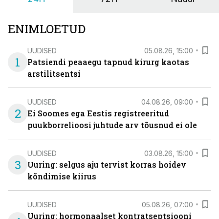
ENIMLOETUD
UUDISED
05.08.26, 15:00
1
Patsiendi peaaegu tapnud kirurg kaotas
arstilitsentsi
UUDISED
04.08.26, 09:00
2
Ei Soomes ega Eestis registreeritud
puukborrelioosi juhtude arv tõusnud ei ole
UUDISED
03.08.26, 15:00
3
Uuring: selgus aju tervist korras hoidev
kõndimise kiirus
UUDISED
05.08.26, 07:00
Uuring: hormonaalset kontratseptsiooni