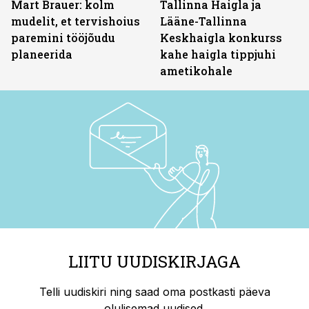
Mart Brauer: kolm
Tallinna Haigla ja
mudelit, et tervishoius
Lääne-Tallinna
paremini tööjõudu
Keskhaigla konkurss
planeerida
kahe haigla tippjuhi
ametikohale
LIITU UUDISKIRJAGA
Telli uudiskiri ning saad oma postkasti päeva
olulisemad uudised.