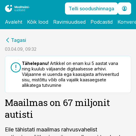
Telli soodushinnaga
Avaleht
Kõik lood
Ravimiuudised
Podcastid
Konvere
cebook
Tagasi
Twitter)
03.04.09, 09:32
kedIn
Tähelepanu!
Artikkel on enam kui 5 aastat vana
ning kuulub väljaande digitaalsesse arhiivi.
ail
Väljaanne ei uuenda ega kaasajasta arhiveeritud
sisu, mistõttu võib olla vajalik kaasaegsete
k
allikatega tutvumine
Maailmas on 67 miljonit
autisti
Eile tähistati maailmas rahvusvahelist