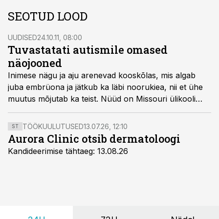
SEOTUD LOOD
UUDISED
24.10.11, 08:00
Tuvastatati autismile omased
näojooned
Inimese nägu ja aju arenevad kooskõlas, mis algab
juba embrüona ja jätkub ka läbi noorukiea, nii et ühe
muutus mõjutab ka teist. Nüüd on Missouri ülikooli
teadlased kaardistanud märgatavad erinevused inimese
näo omadustes, mille alusel on võimalik eristada
TÖÖKUULUTUSED
13.07.26, 12:10
ST
autiste tavalise arenguga lastest. See teadmine võib
Aurora Clinic otsib dermatoloogi
aidata teadlastel paremini mõista autismi päritolu,
Kandideerimise tähtaeg: 13.08.26
kirjutas ERRi teadusportaal.