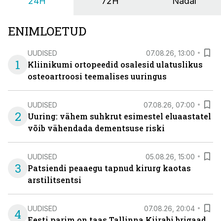
24H
72H
Nädal
ENIMLOETUD
UUDISED
07.08.26, 13:00
1
Kliinikumi ortopeedid osalesid ulatuslikus
osteoartroosi teemalises uuringus
UUDISED
07.08.26, 07:00
2
Uuring: vähem suhkrut esimestel eluaastatel
võib vähendada dementsuse riski
UUDISED
05.08.26, 15:00
3
Patsiendi peaaegu tapnud kirurg kaotas
arstilitsentsi
UUDISED
07.08.26, 20:04
4
Eesti parim on taas Tallinna Kiirabi brigaad