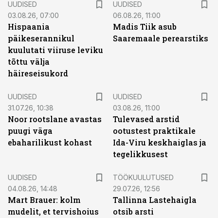
UUDISED
UUDISED
03.08.26, 07:00
06.08.26, 11:00
Hispaania
Madis Tiik asub
päikeserannikul
Saaremaale perearstiks
kuulutati viiruse leviku
tõttu välja
häireseisukord
UUDISED
UUDISED
31.07.26, 10:38
03.08.26, 11:00
Noor rootslane avastas
Tulevased arstid
puugi väga
ootustest praktikale
ebaharilikust kohast
Ida-Viru keskhaiglas ja
tegelikkusest
ST
UUDISED
TÖÖKUULUTUSED
04.08.26, 14:48
29.07.26, 12:56
Mart Brauer: kolm
Tallinna Lastehaigla
mudelit, et tervishoius
otsib arsti