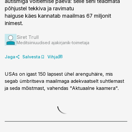
autismiga võitlemise päeva: selle seni teadmata
põhjustel tekkiva ja ravimatu
haiguse käes kannatab maailmas 67 miljonit
inimest.
Siret Trull
Meditsiiniuudised ajakirjanik-toimetaja
Jaga
Salvesta
Vihja
USAs on igast 150 lapsest ühel arenguhäire, mis
segab ümbritseva maailmaga adekvaatselt suhtlemast
ja seda mõistmast, vahendas "Aktuaalne kaamera".