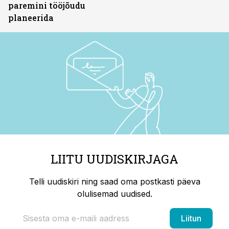
paremini tööjõudu
planeerida
LIITU UUDISKIRJAGA
Telli uudiskiri ning saad oma postkasti päeva
olulisemad uudised.
Liitun