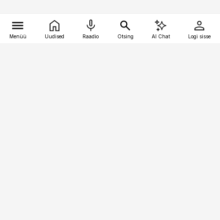
Menüü
Uudised
Raadio
Otsing
AI Chat
Logi sisse
Vana-Lõuna 39/1, 19094 Tallinn
(+372) 667 0111
meditsiiniuudised@aripaev.ee
Tellimisega seotud küsimused:
tellimiskeskus@aripaev.ee
Telli
Reklaam
Firmast
Sisu kasutamisõigused
Ajakirjaniku
eetikakoodeks