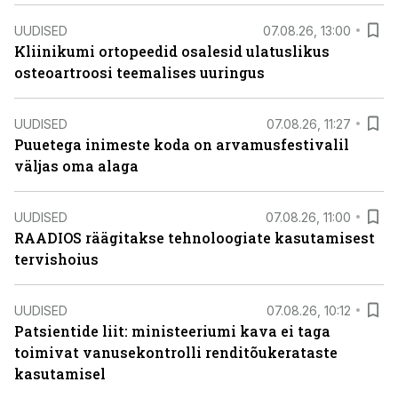
UUDISED
07.08.26, 13:00
Kliinikumi ortopeedid osalesid ulatuslikus
osteoartroosi teemalises uuringus
UUDISED
07.08.26, 11:27
Puuetega inimeste koda on arvamusfestivalil
väljas oma alaga
UUDISED
07.08.26, 11:00
RAADIOS räägitakse tehnoloogiate kasutamisest
tervishoius
UUDISED
07.08.26, 10:12
Patsientide liit: ministeeriumi kava ei taga
toimivat vanusekontrolli renditõukerataste
kasutamisel