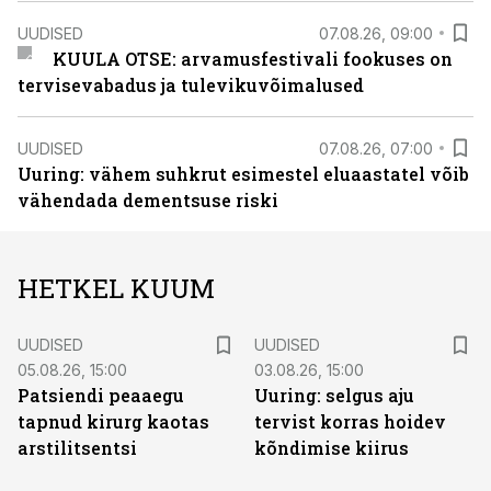
UUDISED
07.08.26, 09:00
KUULA OTSE: arvamusfestivali fookuses on
tervisevabadus ja tulevikuvõimalused
UUDISED
07.08.26, 07:00
Uuring: vähem suhkrut esimestel eluaastatel võib
vähendada dementsuse riski
HETKEL KUUM
UUDISED
UUDISED
05.08.26, 15:00
03.08.26, 15:00
Patsiendi peaaegu
Uuring: selgus aju
tapnud kirurg kaotas
tervist korras hoidev
arstilitsentsi
kõndimise kiirus