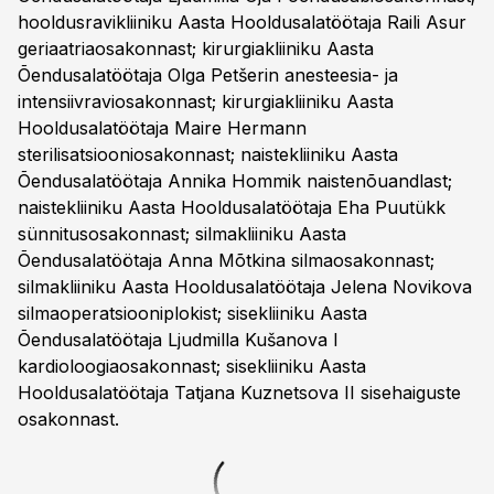
hooldusravikliiniku Aasta Hooldusalatöötaja Raili Asur
geriaatriaosakonnast; kirurgiakliiniku Aasta
Õendusalatöötaja Olga Petšerin anesteesia- ja
intensiivraviosakonnast; kirurgiakliiniku Aasta
Hooldusalatöötaja Maire Hermann
sterilisatsiooniosakonnast; naistekliiniku Aasta
Õendusalatöötaja Annika Hommik naistenõuandlast;
naistekliiniku Aasta Hooldusalatöötaja Eha Puutükk
sünnitusosakonnast; silmakliiniku Aasta
Õendusalatöötaja Anna Mõtkina silmaosakonnast;
silmakliiniku Aasta Hooldusalatöötaja Jelena Novikova
silmaoperatsiooniplokist; sisekliiniku Aasta
Õendusalatöötaja Ljudmilla Kušanova I
kardioloogiaosakonnast; sisekliiniku Aasta
Hooldusalatöötaja Tatjana Kuznetsova II sisehaiguste
osakonnast.