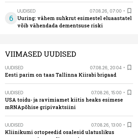
UUDISED
07.08.26, 07:00
6
Uuring: vähem suhkrut esimestel eluaastatel
võib vähendada dementsuse riski
VIIMASED UUDISED
UUDISED
07.08.26, 20:04
Eesti parim on taas Tallinna Kiirabi brigaad
UUDISED
07.08.26, 15:00
USA toidu- ja ravimiamet kiitis heaks esimese
mRNApõhise gripivaktsiini
UUDISED
07.08.26, 13:00
Kliinikumi ortopeedid osalesid ulatuslikus