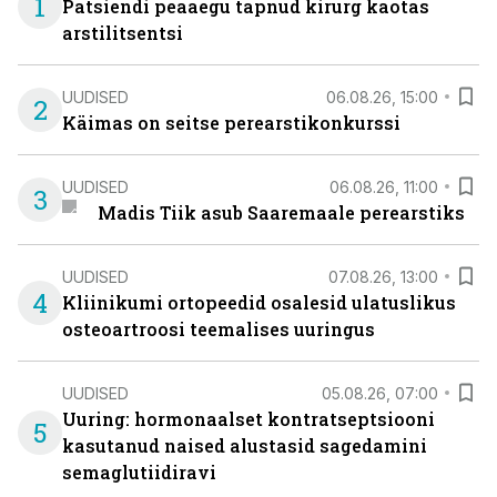
1
Patsiendi peaaegu tapnud kirurg kaotas
arstilitsentsi
UUDISED
06.08.26, 15:00
2
Käimas on seitse perearstikonkurssi
UUDISED
06.08.26, 11:00
3
Madis Tiik asub Saaremaale perearstiks
UUDISED
07.08.26, 13:00
4
Kliinikumi ortopeedid osalesid ulatuslikus
osteoartroosi teemalises uuringus
UUDISED
05.08.26, 07:00
Uuring: hormonaalset kontratseptsiooni
5
kasutanud naised alustasid sagedamini
semaglutiidiravi