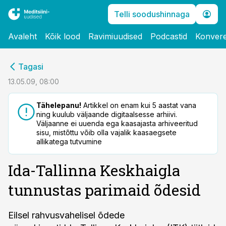
Telli soodushinnaga
Avaleht
Kõik lood
Ravimiuudised
Podcastid
Konvere
cebook
Tagasi
Twitter)
13.05.09, 08:00
kedIn
Tähelepanu!
Artikkel on enam kui 5 aastat vana
ning kuulub väljaande digitaalsesse arhiivi.
ail
Väljaanne ei uuenda ega kaasajasta arhiveeritud
sisu, mistõttu võib olla vajalik kaasaegsete
k
allikatega tutvumine
Ida-Tallinna Keskhaigla
tunnustas parimaid õdesid
Eilsel rahvusvahelisel õdede