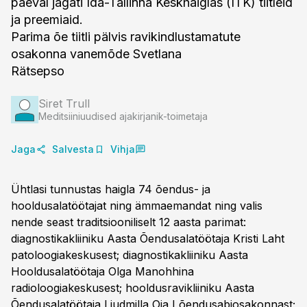
päeval jagati Ida-Tallinna Keskhaiglas (ITK) tiitleid
ja preemiaid.
Parima õe tiitli pälvis ravikindlustamatute
osakonna vanemõde Svetlana
Rätsepso
Siret Trull
Meditsiiniuudised ajakirjanik-toimetaja
Jaga
Salvesta
Vihja
Ühtlasi tunnustas haigla 74 õendus- ja
hooldusalatöötajat ning ämmaemandat ning valis
nende seast traditsiooniliselt 12 aasta parimat:
diagnostikakliiniku Aasta Õendusalatöötaja Kristi Laht
patoloogiakeskusest; diagnostikakliiniku Aasta
Hooldusalatöötaja Olga Manohhina
radioloogiakeskusest; hooldusravikliiniku Aasta
Õendusalatöötaja Ljudmilla Oja I õendusabiosakonnast;