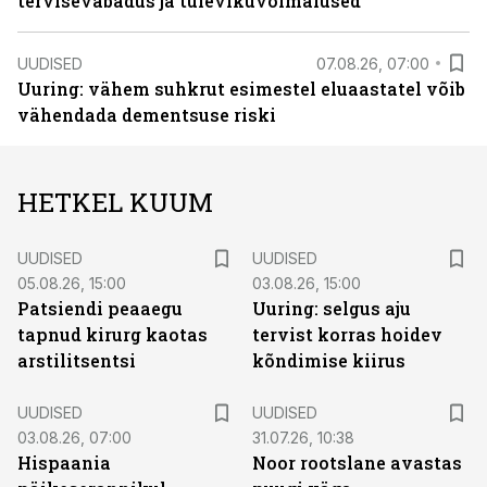
tervisevabadus ja tulevikuvõimalused
UUDISED
07.08.26, 07:00
Uuring: vähem suhkrut esimestel eluaastatel võib
vähendada dementsuse riski
HETKEL KUUM
UUDISED
UUDISED
05.08.26, 15:00
03.08.26, 15:00
Patsiendi peaaegu
Uuring: selgus aju
tapnud kirurg kaotas
tervist korras hoidev
arstilitsentsi
kõndimise kiirus
UUDISED
UUDISED
03.08.26, 07:00
31.07.26, 10:38
Hispaania
Noor rootslane avastas