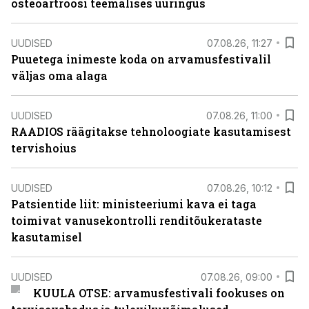
osteoartroosi teemalises uuringus
UUDISED
07.08.26, 11:27
Puuetega inimeste koda on arvamusfestivalil
väljas oma alaga
UUDISED
07.08.26, 11:00
RAADIOS räägitakse tehnoloogiate kasutamisest
tervishoius
UUDISED
07.08.26, 10:12
Patsientide liit: ministeeriumi kava ei taga
toimivat vanusekontrolli renditõukerataste
kasutamisel
UUDISED
07.08.26, 09:00
KUULA OTSE: arvamusfestivali fookuses on