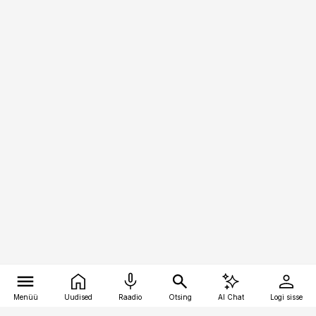
Menüü
Uudised
Raadio
Otsing
AI Chat
Logi sisse