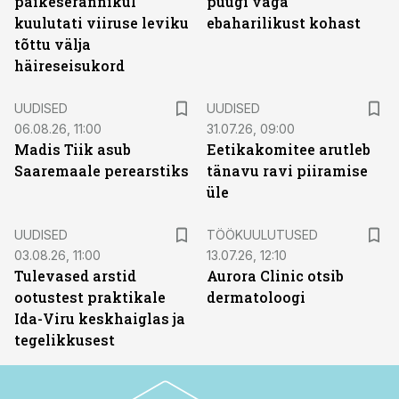
päikeserannikul
puugi väga
kuulutati viiruse leviku
ebaharilikust kohast
tõttu välja
häireseisukord
UUDISED
UUDISED
06.08.26, 11:00
31.07.26, 09:00
Madis Tiik asub
Eetikakomitee arutleb
Saaremaale perearstiks
tänavu ravi piiramise
üle
ST
UUDISED
TÖÖKUULUTUSED
03.08.26, 11:00
13.07.26, 12:10
Tulevased arstid
Aurora Clinic otsib
ootustest praktikale
dermatoloogi
Ida-Viru keskhaiglas ja
tegelikkusest