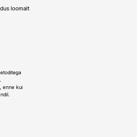
ndus loomalt
eetoditega
.
t, enne kui
ndil.