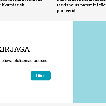
ukkumisriski
tervishoius paremini töö
planeerida
KIRJAGA
ti päeva olulisemad uudised.
Liitun