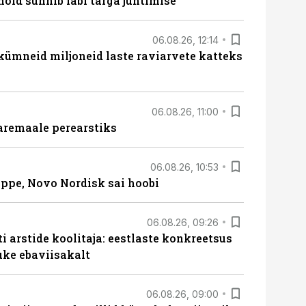
hoid sünnib läbi targa juhtimise
06.08.26, 12:14
 kümneid miljoneid laste raviarvete katteks
06.08.26, 11:00
aremaale perearstiks
06.08.26, 10:53
üppe, Novo Nordisk sai hoobi
06.08.26, 09:26
 arstide koolitaja: eestlaste konkreetsus
uke ebaviisakalt
06.08.26, 09:00