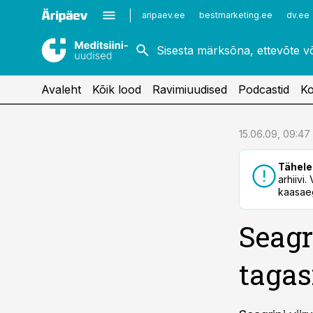
Kardioloogia
Uroloogia
aripaev.ee
bestmarketing.ee
dv.ee
Kirurgia
Vaktsineerimine
Naistehaigused
Avaleht
Kõik lood
Ravimiuudised
Podcastid
Ko
cebook
15.06.09, 09:47
Twitter)
Tähele
kedIn
arhiivi
kaasaeg
ail
Seagr
k
tagas