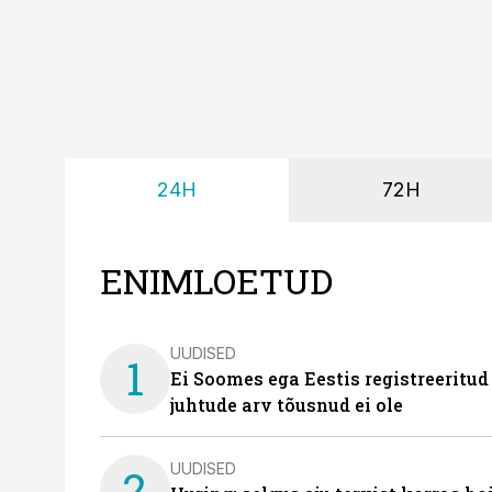
24H
72H
ENIMLOETUD
UUDISED
1
Ei Soomes ega Eestis registreeritud
juhtude arv tõusnud ei ole
UUDISED
2