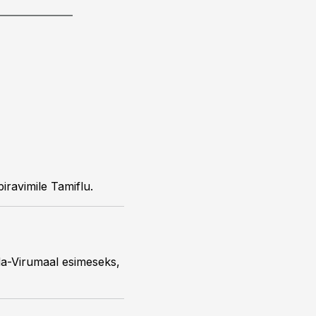
istentne gripiravimile Tamiflu.