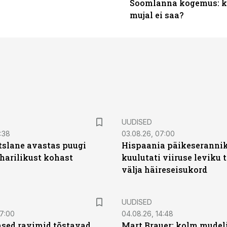
Soomlanna kogemus: kui
mujal ei saa?
UUDISED
0:38
03.08.26, 07:00
tslane avastas puugi
Hispaania päikeseranni
harilikust kohast
kuulutati viiruse leviku 
välja häireseisukord
UUDISED
07:00
04.08.26, 14:48
sed ravimid tõstavad
Mart Brauer: kolm mudeli