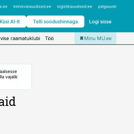
Iseteenindus
s.ee
kinnisvarauudised.ee
logistikauudised.ee
palgauudised.ee
Telli Meditsiiniuudised
Küsi AI-lt
Telli soodushinnaga
Logi sisse
vise raamatuklubi
Töö
Minu MU.ee
taalsesse
la vajalik
aid