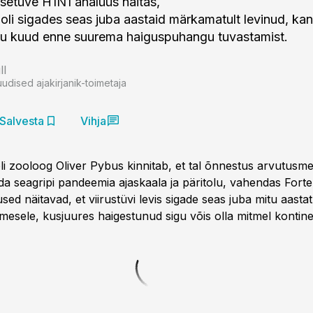
rusetüve H1N1 analüüs näitas,
s oli sigades seas juba aastaid märkamatult levinud, ka
tu kuud enne suurema haiguspuhangu tuvastamist.
ll
uudised ajakirjanik-toimetaja
Salvesta
Vihja
oli zooloog Oliver Pybus kinnitab, et tal õnnestus arvutusm
da seagripi pandeemia ajaskaala ja päritolu, vahendas Forte
ed näitavad, et viirustüvi levis sigade seas juba mitu aasta
mesele, kusjuures haigestunud sigu võis olla mitmel kontine