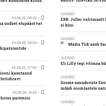
Rebrov: tuleviku tervis
oidev kõndimise kiirus
UUDISED
04.08.26, 09:49
ERR: Joller valitsuselt
ma uudset elupäästvat
ei küsi
UUDISED
03.08.26, 09:00
Madis Tiik asub Sa
hipatsientide
UUDISED
Eli Lilly tegi võimsa h
05.08.26, 07:00
siooni kasutanud
UUDISED
lutiidiravi
Soome suunduvate Eesti
mõjub soomlastele nat
04.08.26, 14:48
ishoius paremini
UUDISED