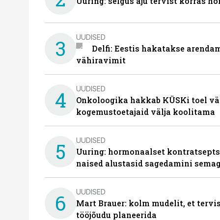
Uuring: selgus aju tervist korras h
UUDISED
3
Delfi: Eestis hakatakse arenda
vähiravimit
UUDISED
4
Onkoloogika hakkab KÜSKi toel vä
kogemustoetajaid välja koolitama
UUDISED
5
Uuring: hormonaalset kontratsept
naised alustasid sagedamini semag
UUDISED
6
Mart Brauer: kolm mudelit, et terv
tööjõudu planeerida