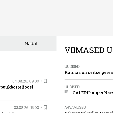
Nädal
VIIMASED U
UUDISED
Käimas on seitse perea
04.08.26, 09:00
 puukborrelioosi
UUDISED
GALERII: algas Nar
ARVAMUSED
03.08.26, 15:00