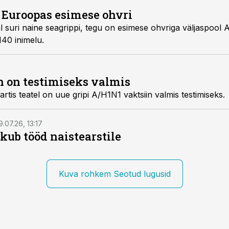
 Euroopas esimese ohvri
ga väljaspool Ameerikat, kus haigus
 kui 140 inimelu.
n on testimiseks valmis
Šveitsi ravimitootja Novartis teatel on uue gripi A/H1N1 vaktsiin valmis testimiseks.
9.07.26, 13:17
kub tööd naistearstile
Kuva rohkem Seotud lugusid