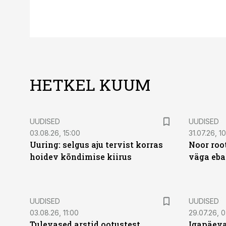
HETKEL KUUM
UUDISED
UUDISED
03.08.26, 15:00
31.07.26, 1
Uuring: selgus aju tervist korras
Noor roo
hoidev kõndimise kiirus
väga eba
UUDISED
UUDISED
03.08.26, 11:00
29.07.26, 
Tulevased arstid ootustest
Igapäeva