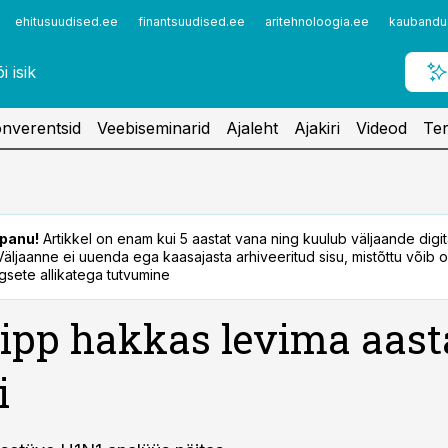
ehitusuudised.ee
finantsuudised.ee
aritehnoloogia.ee
kaubandu
nverentsid
Veebiseminarid
Ajaleht
Ajakiri
Videod
Ter
panu!
Artikkel on enam kui 5 aastat vana ning kuulub väljaande digi
. Väljaanne ei uuenda ega kaasajasta arhiveeritud sisu, mistõttu võib ol
sete allikatega tutvumine
ipp hakkas levima aast
i