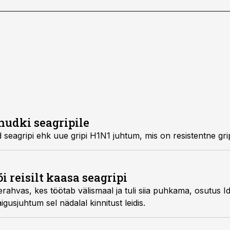
nudki seagripile
Taanis on registreeritud seagripi ehk uue gripi H1N1 juhtum, mis on res
i reisilt kaasa seagripi
tuli siia puhkama, osutus Ida-Virumaal esimeseks,
l uue gripi haigusjuhtum sel nädalal kinnitust leidis.