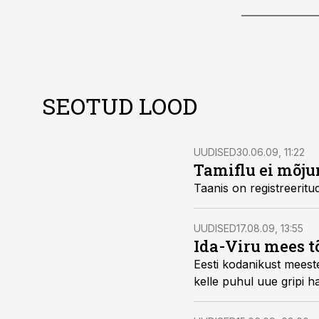
SEOTUD LOOD
UUDISED
30.06.09, 11:22
Tamiflu ei mõju
UUDISED
17.08.09, 13:55
Ida-Viru mees tõ
Eesti kodanikust meesterahvas, kes töötab välismaal ja 
kelle puhu