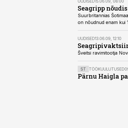
UUDISED
15.06.09, 08:00
Seagripp nõudis
Suurbritannias Šotimaal suri naine seagrippi, tegu on esimese ohvri
on nõudnud enam
UUDISED
13.06.09, 12:10
Seagripivaktsii
ST
TÖÖKUULUTUSED
0
Pärnu Haigla pa