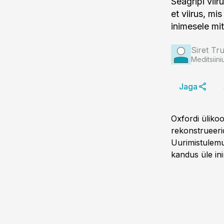
Seagripi vii
et viirus, mi
inimesele mi
Siret Tru
Meditsiini
Jaga
Oxfordi üliko
rekonstrueeri
Uurimistulemus
kandus üle ini