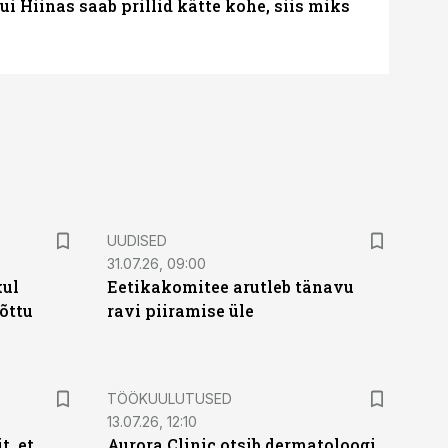
 Hiinas saab prillid kätte kohe, siis miks
UUDISED
31.07.26, 09:00
kul
Eetikakomitee arutleb tänavu
tõttu
ravi piiramise üle
ST
TÖÖKUULUTUSED
13.07.26, 12:10
t, et
Aurora Clinic otsib dermatoloogi