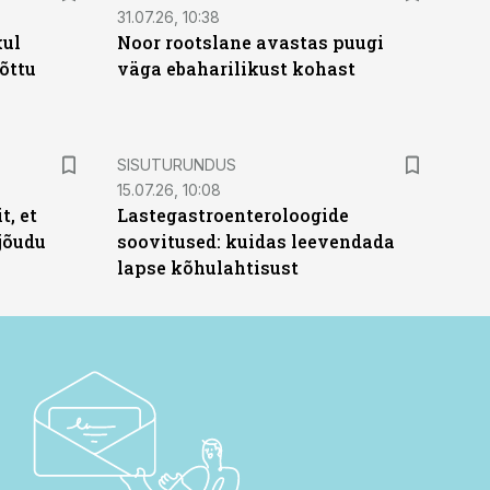
31.07.26, 10:38
kul
Noor rootslane avastas puugi
tõttu
väga ebaharilikust kohast
ST
SISUTURUNDUS
15.07.26, 10:08
t, et
Lastegastroenteroloogide
jõudu
soovitused: kuidas leevendada
lapse kõhulahtisust