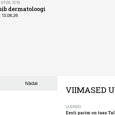
.07.26, 12:10
tsib dermatoloogi
: 13.08.26
Nädal
VIIMASED U
UUDISED
Eesti parim on taas Tal