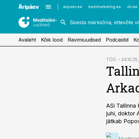
Kardioloogia
Uroloogia
aripaev.ee
bestmarketing.ee
dv.ee
Kirurgia
Vaktsineerimine
Naistehaigused
Avaleht
Kõik lood
Ravimiuudised
Podcastid
Ko
cebook
TÖÖ
24.10.25,
Talli
Twitter)
kedIn
Arka
ail
k
ASi Tallinna
juhi, doktor
jätkab Popov
Meditsii