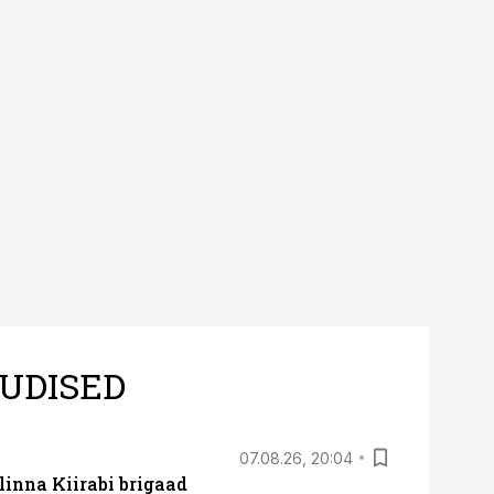
UDISED
07.08.26, 20:04
linna Kiirabi brigaad