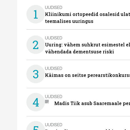
UUDISED
1
Kliinikumi ortopeedid osalesid ula
teemalises uuringus
UUDISED
2
Uuring: vähem suhkrut esimestel el
vähendada dementsuse riski
UUDISED
3
Käimas on seitse perearstikonkurs
UUDISED
4
Madis Tiik asub Saaremaale pe
UUDISED