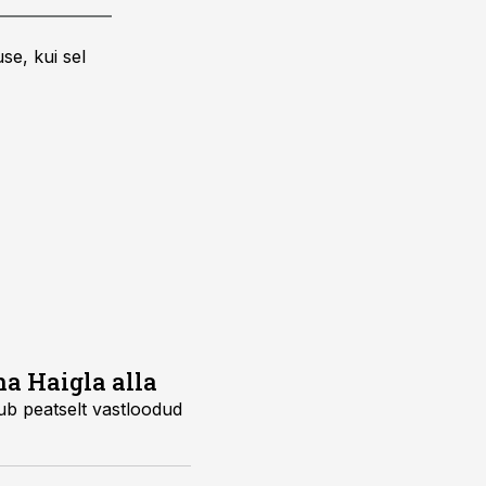
se, kui sel
a Haigla alla
ub peatselt vastloodud