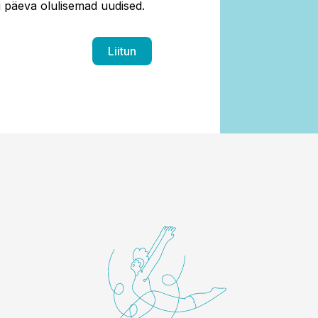
ti päeva olulisemad uudised.
Liitun