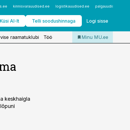
Iseteenindus
s.ee
kinnisvarauudised.ee
logistikauudised.ee
palgauudised.ee
Telli Meditsiiniuudised
Küsi AI-lt
Telli soodushinnaga
Logi sisse
vise raamatuklubi
Töö
Minu MU.ee
ima
na keskhaigla
 lõpuni