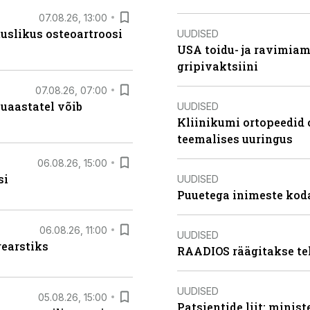
07.08.26, 13:00
tuslikus osteoartroosi
UUDISED
USA toidu- ja ravimia
gripivaktsiini
07.08.26, 07:00
uaastatel võib
UUDISED
Kliinikumi ortopeedid 
teemalises uuringus
06.08.26, 15:00
si
UUDISED
Puuetega inimeste koda
06.08.26, 11:00
UUDISED
rearstiks
RAADIOS räägitakse te
UUDISED
05.08.26, 15:00
Patsientide liit: minis