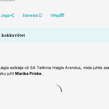
Jaga
Salvesta
Vihja
I kokkuvõtet
aigla eelkäija oli SA Tallinna Haigla Arendus, mida juhtis siia
niku juht
Marika Priske.