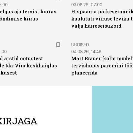
5:00
03.08.26, 07:00
elgus aju tervist korras
Hispaania päikeseranni
õndimise kiirus
kuulutati viiruse leviku 
välja häireseisukord
UUDISED
1:00
04.08.26, 14:48
d arstid ootustest
Mart Brauer: kolm mudeli
le Ida-Viru keskhaiglas
tervishoius paremini töö
kkusest
planeerida
KIRJAGA