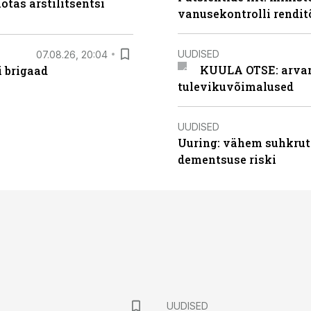
otas arstilitsentsi
vanusekontrolli rendi
UUDISED
07.08.26, 20:04
KUULA OTSE: arvamu
i brigaad
tulevikuvõimalused
UUDISED
Uuring: vähem suhkrut
dementsuse riski
UUDISED