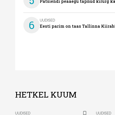
5
Patsiendi peaaegu tapnud kirurg ka
UUDISED
6
Eesti parim on taas Tallinna Kiirab
HETKEL KUUM
UUDISED
UUDISED