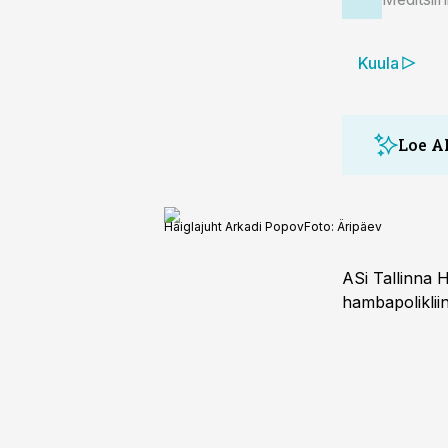
Kuula
Loe A
Haiglajuht Arkadi Popov
Foto:
Äripäev
ASi Tallinna H
hambapoliklii