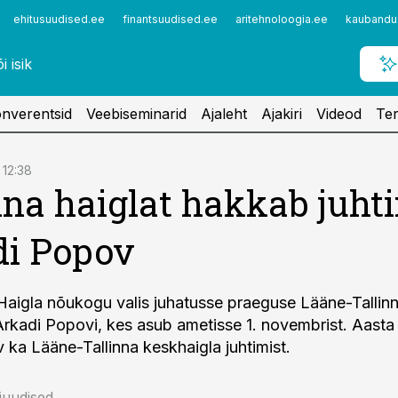
ehitusuudised.ee
finantsuudised.ee
aritehnoloogia.ee
kaubandu
nverentsid
Veebiseminarid
Ajaleht
Ajakiri
Videod
Ter
 12:38
nna haiglat hakkab juht
di Popov
 Haigla nõukogu valis juhatusse praeguse Lääne-Tallin
 Arkadi Popovi, kes asub ametisse 1. novembrist. Aasta
 ka Lääne-Tallinna keskhaigla juhtimist.
niuudised