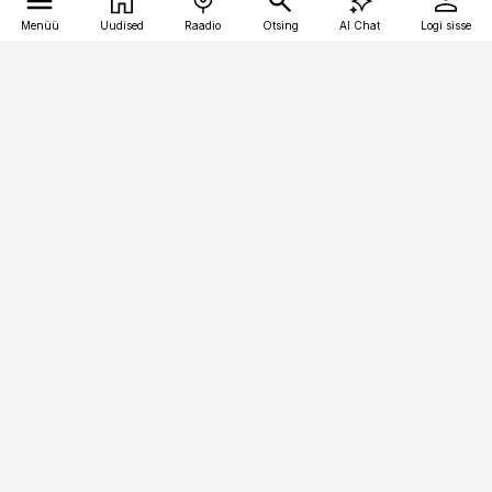
Menüü
Uudised
Raadio
Otsing
AI Chat
Logi sisse
Vana-Lõuna 39/1, 19094 Tallinn
(+372) 667 0111
meditsiiniuudised@aripaev.ee
Tellimisega seotud küsimused:
tellimiskeskus@aripaev.ee
Telli
Reklaam
Firmast
Sisu kasutamisõigused
Ajakirjaniku
eetikakoodeks
Üldtingimused
Privaatsustingimused
Küpsiste poliitika
KKK