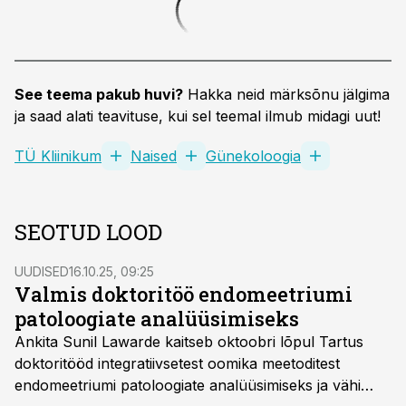
See teema pakub huvi?
Hakka neid märksõnu jälgima
ja saad alati teavituse, kui sel teemal ilmub midagi uut!
TÜ Kliinikum
Naised
Günekoloogia
SEOTUD LOOD
UUDISED
16.10.25, 09:25
Valmis doktoritöö endomeetriumi
patoloogiate analüüsimiseks
Ankita Sunil Lawarde kaitseb oktoobri lõpul Tartus
doktoritööd integratiivsetest oomika meetoditest
endomeetriumi patoloogiate analüüsimiseks ja vähi