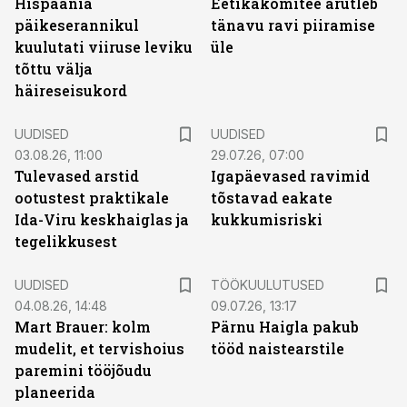
Hispaania
Eetikakomitee arutleb
päikeserannikul
tänavu ravi piiramise
kuulutati viiruse leviku
üle
tõttu välja
häireseisukord
UUDISED
UUDISED
03.08.26, 11:00
29.07.26, 07:00
Tulevased arstid
Igapäevased ravimid
ootustest praktikale
tõstavad eakate
Ida-Viru keskhaiglas ja
kukkumisriski
tegelikkusest
ST
UUDISED
TÖÖKUULUTUSED
04.08.26, 14:48
09.07.26, 13:17
Mart Brauer: kolm
Pärnu Haigla pakub
mudelit, et tervishoius
tööd naistearstile
paremini tööjõudu
planeerida