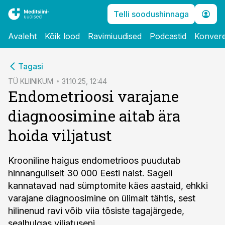
Telli soodushinnaga
Avaleht
Kõik lood
Ravimiuudised
Podcastid
Konvere
cebook
Tagasi
Twitter)
TÜ KLIINIKUM
31.10.25, 12:44
Endometrioosi varajane
kedIn
diagnoosimine aitab ära
ail
hoida viljatust
k
Krooniline haigus endometrioos puudutab
hinnanguliselt 30 000 Eesti naist. Sageli
kannatavad nad sümptomite käes aastaid, ehkki
varajane diagnoosimine on ülimalt tähtis, sest
hilinenud ravi võib viia tõsiste tagajärgede,
sealhulgas viljatuseni.