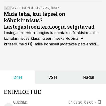
klassifitseerimiseks.
SISUTURUNDUS
15.07.26, 10:07
ST
Mida teha, kui lapsel on
kõhukinnisus?
Lastegastroenteroloogid selgitavad
Lastegastroenteroloogias kasutatakse funktsionaalse
kõhukinnisuse klassifitseerimiseks Rooma IV
kriteeriumeid (1), mille kohaselt jagatakse patsiendid
kahte rühma: lapsed alates sünnist kuni nelja-
aastaseks saamiseni ja üle nelja-aastased lapsed.
24H
72H
Nädal
ENIMLOETUD
UUDISED
04.08.26, 09:00