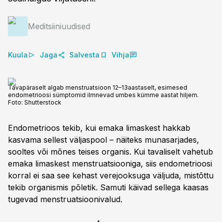
Meditsiiniuudised
Kuula
Jaga
Salvesta
Vihja
Tavapäraselt algab menstruatsioon 12–13aastaselt, esimesed
endometrioosi sümptomid ilmnevad umbes kümme aastat hiljem.
Foto:
Shutterstock
Endometrioos tekib, kui emaka limaskest hakkab
kasvama sellest väljaspool – näiteks munasarjades,
sooltes või mõnes teises organis. Kui tavaliselt vahetub
emaka limaskest menstruatsiooniga, siis endometrioosi
korral ei saa see kehast verejooksuga väljuda, mistõttu
tekib organismis põletik. Samuti käivad sellega kaasas
tugevad menstruatsioonivalud.