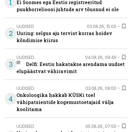
1
Ei Soomes ega Eestis registreeritud
puukborrelioosi juhtude arv tõusnud ei ole
UUDISED
03.08.26, 15:00
2
Uuring: selgus aju tervist korras hoidev
kõndimise kiirus
UUDISED
04.08.26, 09:49
3
Delfi: Eestis hakatakse arendama uudset
elupäästvat vähiravimit
UUDISED
03.08.26, 09:00
Onkoloogika hakkab KÜSKi toel
4
vähipatsientide kogemustoetajaid välja
koolitama
UUDISED
05.08.26, 07:00