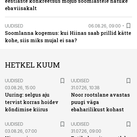
eestlaste konkreetsus mõjub soomlastele natuke
ebaviisakalt
UUDISED
06.08.26, 09:00
Soomlanna kogemus: kui Hiinas saab prillid kätte
kohe, siis miks mujal ei saa?
HETKEL KUUM
UUDISED
UUDISED
03.08.26, 15:00
31.07.26, 10:38
Uuring: selgus aju
Noor rootslane avastas
tervist korras hoidev
puugi väga
kõndimise kiirus
ebaharilikust kohast
UUDISED
UUDISED
03.08.26, 07:00
31.07.26, 09:00