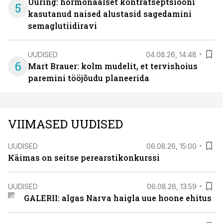
Uuring: hormonaalset kontratseptsiooni
5
kasutanud naised alustasid sagedamini
semaglutiidiravi
UUDISED
04.08.26, 14:48
6
Mart Brauer: kolm mudelit, et tervishoius
paremini tööjõudu planeerida
VIIMASED UUDISED
UUDISED
06.08.26, 15:00
Käimas on seitse perearstikonkurssi
UUDISED
06.08.26, 13:59
GALERII: algas Narva haigla uue hoone ehitus