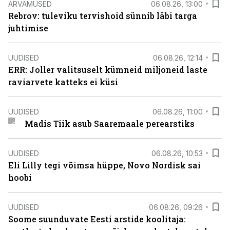
ARVAMUSED
06.08.26, 13:00
Rebrov: tuleviku tervishoid sünnib läbi targa
juhtimise
UUDISED
06.08.26, 12:14
ERR: Joller valitsuselt kümneid miljoneid laste
raviarvete katteks ei küsi
UUDISED
06.08.26, 11:00
Madis Tiik asub Saaremaale perearstiks
UUDISED
06.08.26, 10:53
Eli Lilly tegi võimsa hüppe, Novo Nordisk sai
hoobi
UUDISED
06.08.26, 09:26
Soome suunduvate Eesti arstide koolitaja: