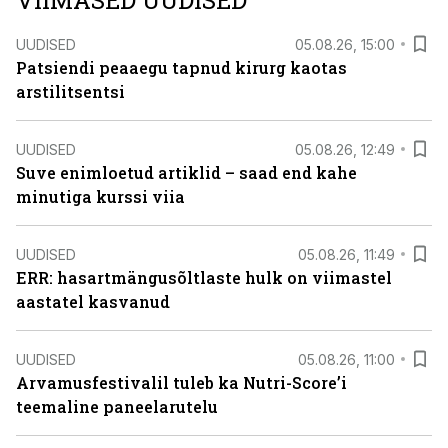
VIIMASED UUDISED
UUDISED
05.08.26, 15:00
Patsiendi peaaegu tapnud kirurg kaotas
arstilitsentsi
UUDISED
05.08.26, 12:49
Suve enimloetud artiklid – saad end kahe
minutiga kurssi viia
UUDISED
05.08.26, 11:49
ERR: hasartmängusõltlaste hulk on viimastel
aastatel kasvanud
UUDISED
05.08.26, 11:00
Arvamusfestivalil tuleb ka Nutri-Score’i
teemaline paneelarutelu