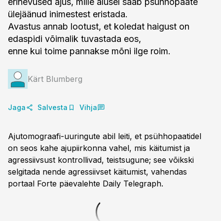
erinevused ajus, mille alusel saab psühhopaate
ülejäänud inimestest eristada.
Avastus annab lootust, et koledat haigust on
edaspidi võimalik tuvastada eos,
enne kui toime pannakse mõni ilge roim.
Kärt Blumberg
Jaga
Salvesta
Vihja
Ajutomograafi-uuringute abil leiti, et psühhopaatidel
on seos kahe ajupiirkonna vahel, mis käitumist ja
agressiivsust kontrollivad, teistsugune; see võikski
selgitada nende agressiivset käitumist, vahendas
portaal Forte päevalehte Daily Telegraph.