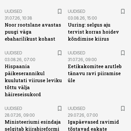
UUDISED
UUDISED
31.07.26, 10:38
03.08.26, 15:00
Noor rootslane avastas
Uuring: selgus aju
puugi väga
tervist korras hoidev
ebaharilikust kohast
kõndimise kiirus
UUDISED
UUDISED
03.08.26, 07:00
31.07.26, 09:00
Hispaania
Eetikakomitee arutleb
päikeserannikul
tänavu ravi piiramise
kuulutati viiruse leviku
üle
tõttu välja
häireseisukord
UUDISED
UUDISED
28.07.26, 09:00
29.07.26, 07:00
Ministeeriumi esindaja
Igapäevased ravimid
selgitab kiirabireformi
tõstavad eakate