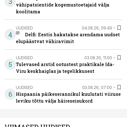
3
vähipatsientide kogemustoetajaid välja
koolitama
UUDISED
04.08.26, 09:49
4
Delfi: Eestis hakatakse arendama uudset
elupäästvat vähiravimit
UUDISED
03.08.26, 11:00
5
Tulevased arstid ootustest praktikale Ida-
Viru keskhaiglas ja tegelikkusest
UUDISED
03.08.26, 07:00
6
Hispaania päikeserannikul kuulutati viiruse
leviku tõttu välja häireseisukord