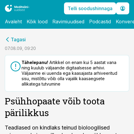
Telli soodushinnaga
Avaleht
Kõik lood
Ravimiuudised
Podcastid
Konvere
cebook
Tagasi
Twitter)
07.08.09, 09:20
kedIn
Tähelepanu!
Artikkel on enam kui 5 aastat vana
ning kuulub väljaande digitaalsesse arhiivi.
ail
Väljaanne ei uuenda ega kaasajasta arhiveeritud
sisu, mistõttu võib olla vajalik kaasaegsete
k
allikatega tutvumine
Psühhopaate võib toota
pärilikkus
Teadlased on kindlaks teinud bioloogilised