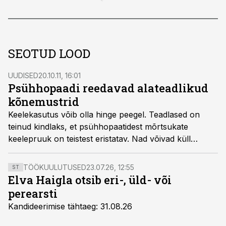
SEOTUD LOOD
UUDISED
20.10.11, 16:01
Psühhopaadi reedavad alateadlikud
kõnemustrid
Keelekasutus võib olla hinge peegel. Teadlased on
teinud kindlaks, et psühhopaatidest mõrtsukate
keelepruuk on teistest eristatav. Nad võivad küll
osavalt manipuleerida, kuid kui arvutiga analüüsiti
intervjuu üleskirjutust, milles psühhopaadid kirjeldasid
TÖÖKUULUTUSED
23.07.26, 12:55
ST
oma kuritegusid ja nende tagamaid, tulid välja selged
Elva Haigla otsib eri-, üld- või
sõnakasutuse mustrid, mis eristasid psühhopaati
perearsti
teistest kurjategijatest, vahendab Physorg.com.
Kandideerimise tähtaeg: 31.08.26