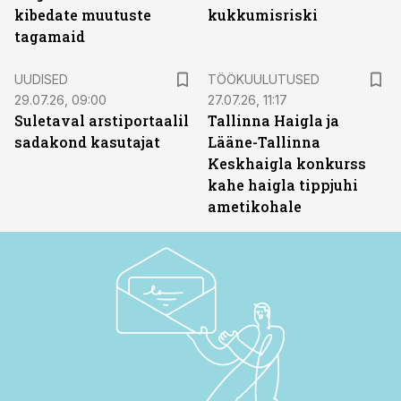
kibedate muutuste
kukkumisriski
tagamaid
ST
UUDISED
TÖÖKUULUTUSED
29.07.26, 09:00
27.07.26, 11:17
Suletaval arstiportaalil
Tallinna Haigla ja
sadakond kasutajat
Lääne-Tallinna
Keskhaigla konkurss
kahe haigla tippjuhi
ametikohale