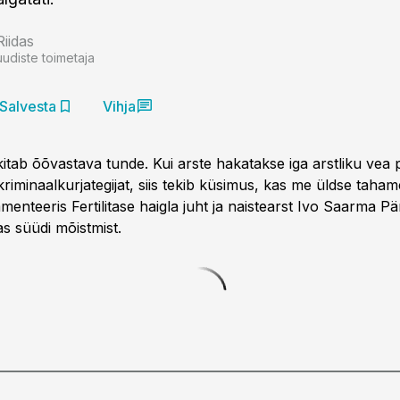
Riidas
uudiste toimetaja
Salvesta
Vihja
kitab õõvastava tunde. Kui arste hakatakse iga arstliku vea
kriminaalkurjategijat, siis tekib küsimus, kas me üldse tahame 
enteeris Fertilitase haigla juht ja naistearst Ivo Saarma Pä
s süüdi mõistmist.