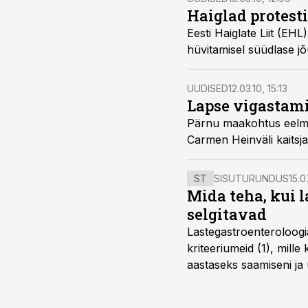
Haiglad protest
Eesti Haiglate Liit (EHL) vaidlustab justiitsminister Rein Langi plaani a
hüvitamisel süüdlase jõ
UUDISED
12.03.10, 15:13
Lapse vigastami
Pärnu maakohtus eelmisel nädalal sünnitaja ja lapse kogemata vigast
Carmen Heinväli k
ST
SISUTURUNDUS
15.0
Mida teha, kui 
selgitavad
Lastegastroenteroloogi
kriteeriumeid (1), mill
aastaseks saamiseni ja 