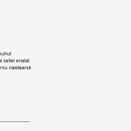
 puhul
sellel erialal
rnu naistearsti