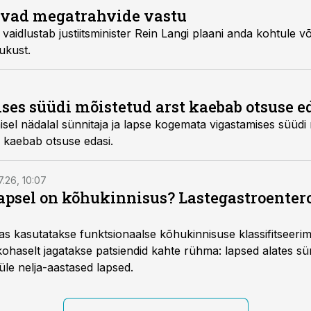
ivad megatrahvide vastu
nda kohtule võimalus arvestada kahju
ukust.
ses süüdi mõistetud arst kaebab otsuse e
amises süüdi mõistetud naistearsti
aitsja kaebab otsuse edasi.
7.26, 10:07
lapsel on kõhukinnisus? Lastegastroenter
as kasutatakse funktsionaalse kõhukinnisuse klassifitseer
e kohaselt jagatakse patsiendid kahte rühma: lapsed alates sün
üle nelja-aastased lapsed.