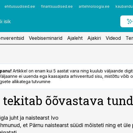
ehitusuudised.ee
finantsuudised.ee
aritehnoloogia.ee
kaubandu
nverentsid
Veebiseminarid
Ajaleht
Ajakiri
Videod
Ter
panu!
Artikkel on enam kui 5 aastat vana ning kuulub väljaande digi
. Väljaanne ei uuenda ega kaasajasta arhiveeritud sisu, mistõttu võib ol
sete allikatega tutvumine
 tekitab õõvastava tun
igla juht ja naistearst Ivo
hmunud, et Pärnu naistearst süüdi mõisteti ning et üle
algatati.