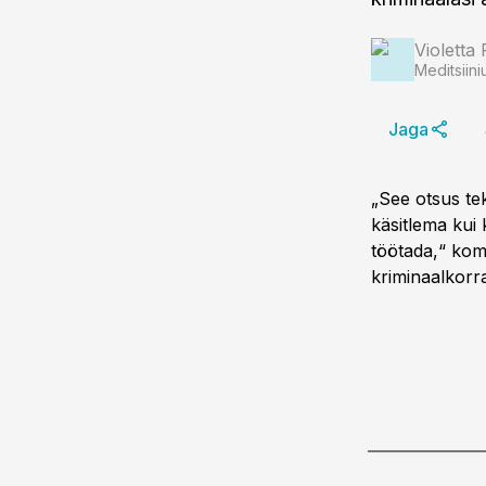
Violetta 
Meditsiini
Jaga
„See otsus te
käsitlema kui 
töötada,“ komm
kriminaalkorra