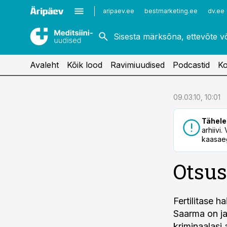
Kardioloogia
Uroloogia
aripaev.ee
bestmarketing.ee
dv.ee
Kirurgia
Vaktsineerimine
Naistehaigused
Avaleht
Kõik lood
Ravimiuudised
Podcastid
Ko
cebook
09.03.10, 10:01
Twitter)
Tähele
kedIn
arhiivi
kaasaeg
ail
Otsus
k
Fertilitase ha
Saarma on ja
kriminaalasi 