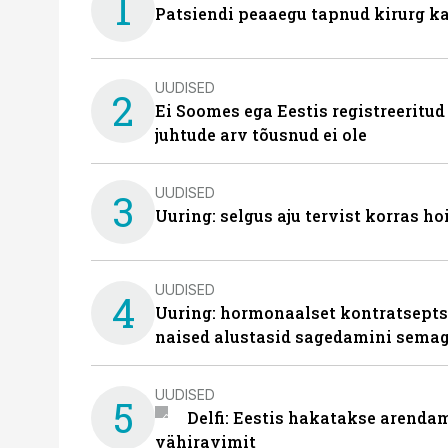
1
Patsiendi peaaegu tapnud kirurg ka
UUDISED
2
Ei Soomes ega Eestis registreeritud
juhtude arv tõusnud ei ole
UUDISED
3
Uuring: selgus aju tervist korras h
UUDISED
4
Uuring: hormonaalset kontratsept
naised alustasid sagedamini semag
UUDISED
5
Delfi: Eestis hakatakse arenda
vähiravimit