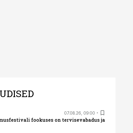
UDISED
07.08.26, 09:00
sfestivali fookuses on tervisevabadus ja