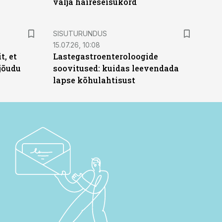
välja häireseisukord
ST
SISUTURUNDUS
15.07.26, 10:08
t, et
Lastegastroenteroloogide
jõudu
soovitused: kuidas leevendada
lapse kõhulahtisust