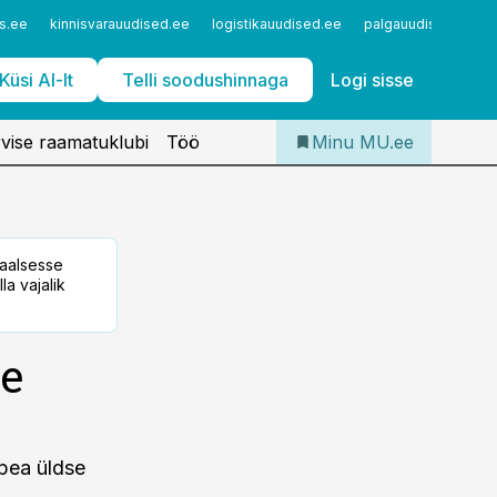
Iseteenindus
s.ee
kinnisvarauudised.ee
logistikauudised.ee
palgauudised.ee
Telli Meditsiiniuudised
Küsi AI-lt
Telli soodushinnaga
Logi sisse
vise raamatuklubi
Töö
Minu MU.ee
taalsesse
la vajalik
de
 pea üldse