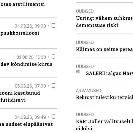
otas arstilitsentsi
UUDISED
Uuring: vähem suhkrut
dementsuse riski
04.08.26, 09:00
 puukborrelioosi
UUDISED
Käimas on seitse perea
03.08.26, 15:00
oidev kõndimise kiirus
UUDISED
GALERII: algas Nar
05.08.26, 07:00
ARVAMUSED
siooni kasutanud
Rebrov: tuleviku tervis
lutiidiravi
UUDISED
04.08.26, 09:49
ERR: Joller valitsuselt
ma uudset elupäästvat
ei küsi