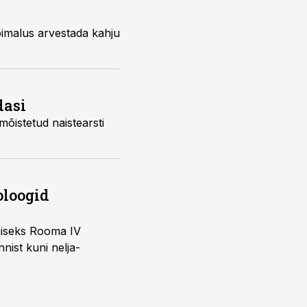
dasi
oloogid
imiseks Rooma IV
nist kuni nelja-