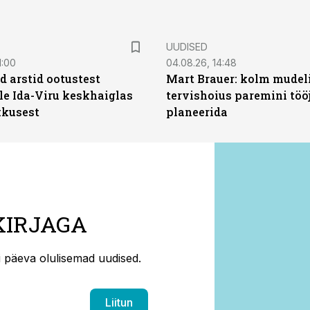
UUDISED
1:00
04.08.26, 14:48
d arstid ootustest
Mart Brauer: kolm mudeli
le Ida-Viru keskhaiglas
tervishoius paremini töö
kkusest
planeerida
KIRJAGA
ti päeva olulisemad uudised.
Liitun