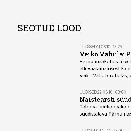
SEOTUD LOOD
UUDISED
11.03.10, 13:25
Veiko Vahula: Pä
Pärnu maakohus mõistis läinud nädalal tingimisi vanglakaristus
ettevaatamatusest kahele inimesele
Veiko Vahula rõhutas, et kõnealune kohtuotsus p
UUDISED
22.06.10, 08:00
Naistearsti süüd
Tallinna ringkonnakohus jättis esmaspäeval jõusse 
süüd
UUDISED
13.05.10, 12:06