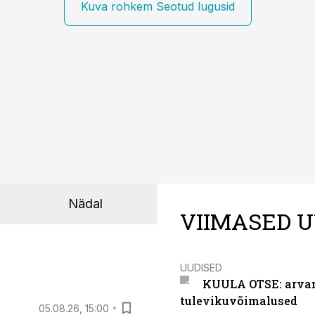
Kuva rohkem Seotud lugusid
Nädal
VIIMASED U
UUDISED
KUULA OTSE: arvamu
tulevikuvõimalused
05.08.26, 15:00