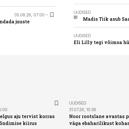
UUDISED
05.08.26, 07:00
Madis Tiik asub Sa
ndada juuste
UUDISED
Eli Lilly tegi võimsa h
UUDISED
5:00
31.07.26, 10:38
elgus aju tervist korras
Noor rootslane avastas 
õndimise kiirus
väga ebaharilikust koha