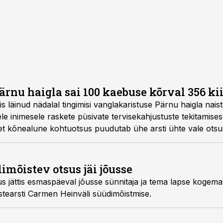
rnu haigla sai 100 kaebuse kõrval 356 ki
e Pärnu haigla naistearstile, keda süüdistati
 raskete püsivate tervisekahjustuste tekitamises. Pärnu haigla ravijuht
uudutab ühe arsti ühte vale otsust ja seda ei tohiks
laiendada kõikidele Pärnu haigla arstidele.
imõistev otsus jäi jõusse
sünnitaja ja tema lapse kogemata vigastamises
istatava Pärnu naistearsti Carmen Heinväli süüdimõistmise.