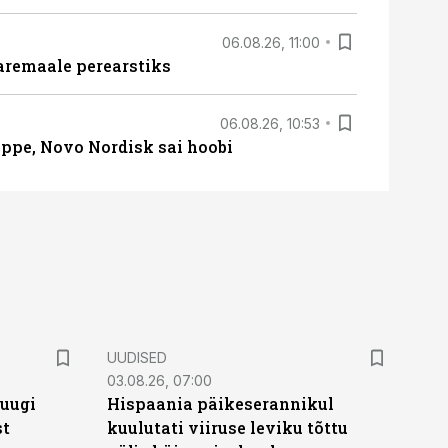
06.08.26, 11:00
aremaale perearstiks
06.08.26, 10:53
üppe, Novo Nordisk sai hoobi
UUDISED
03.08.26, 07:00
puugi
Hispaania päikeserannikul
st
kuulutati viiruse leviku tõttu