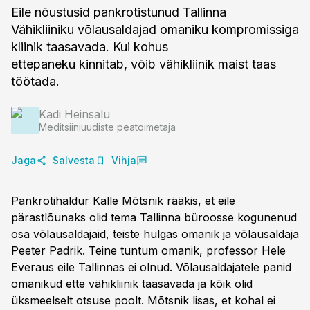
Eile nõustusid pankrotistunud Tallinna
Vähikliiniku võlausaldajad omaniku kompromissiga
kliinik taasavada. Kui kohus
ettepaneku kinnitab, võib vähikliinik maist taas
töötada.
Kadi Heinsalu
Meditsiiniuudiste peatoimetaja
Jaga
Salvesta
Vihja
Pankrotihaldur Kalle Mõtsnik rääkis, et eile
pärastlõunaks olid tema Tallinna büroosse kogunenud
osa võlausaldajaid, teiste hulgas omanik ja võlausaldaja
Peeter Padrik. Teine tuntum omanik, professor Hele
Everaus eile Tallinnas ei olnud. Võlausaldajatele panid
omanikud ette vähikliinik taasavada ja kõik olid
üksmeelselt otsuse poolt. Mõtsnik lisas, et kohal ei