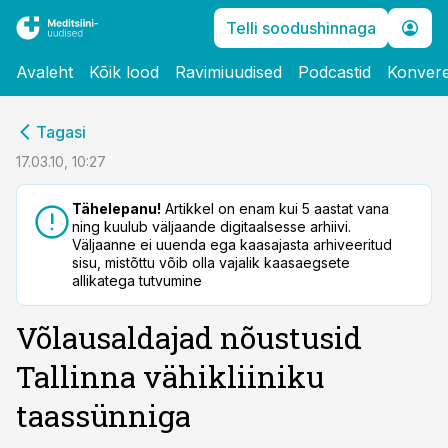
Telli soodushinnaga
Avaleht
Kõik lood
Ravimiuudised
Podcastid
Konvere
cebook
Tagasi
Twitter)
17.03.10, 10:27
kedIn
Tähelepanu!
Artikkel on enam kui 5 aastat vana
ning kuulub väljaande digitaalsesse arhiivi.
ail
Väljaanne ei uuenda ega kaasajasta arhiveeritud
sisu, mistõttu võib olla vajalik kaasaegsete
k
allikatega tutvumine
Võlausaldajad nõustusid
Tallinna vähikliiniku
taassünniga