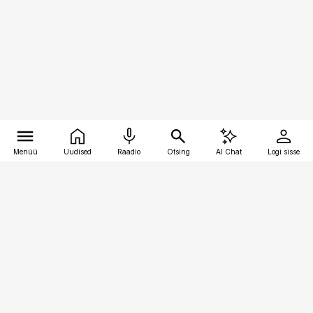
Menüü
Uudised
Raadio
Otsing
AI Chat
Logi sisse
Vana-Lõuna 39/1, 19094 Tallinn
(+372) 667 0111
meditsiiniuudised@aripaev.ee
Tellimisega seotud küsimused:
tellimiskeskus@aripaev.ee