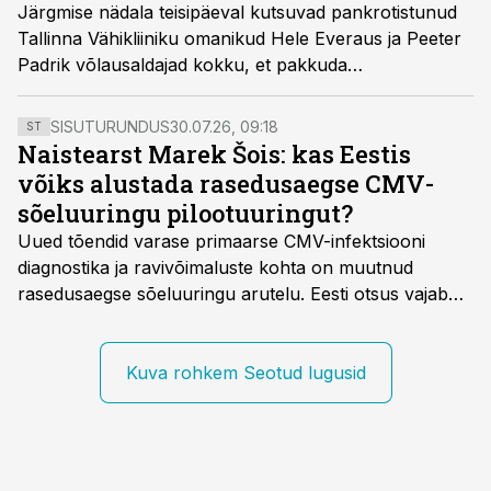
Järgmise nädala teisipäeval kutsuvad pankrotistunud
Tallinna Vähikliiniku omanikud Hele Everaus ja Peeter
Padrik võlausaldajad kokku, et pakkuda
kompromissina vähikliiniku taasavamist.
SISUTURUNDUS
30.07.26, 09:18
ST
Naistearst Marek Šois: kas Eestis
võiks alustada rasedusaegse CMV-
sõeluuringu pilootuuringut?
Uued tõendid varase primaarse CMV-infektsiooni
diagnostika ja ravivõimaluste kohta on muutnud
rasedusaegse sõeluuringu arutelu. Eesti otsus vajab
siiski kohalikke epidemioloogilisi andmeid ning
rasedusaegse ja vastsündinute sõeluuringu võrdlust,
kirjutab naistearst dr Marek Šois, kes on
Kuva rohkem Seotud lugusid
spetsialiseerunud lootemeditsiinile.