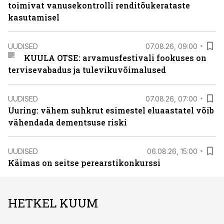
toimivat vanusekontrolli renditõukerataste
kasutamisel
UUDISED
07.08.26, 09:00
KUULA OTSE: arvamusfestivali fookuses on
tervisevabadus ja tulevikuvõimalused
UUDISED
07.08.26, 07:00
Uuring: vähem suhkrut esimestel eluaastatel võib
vähendada dementsuse riski
UUDISED
06.08.26, 15:00
Käimas on seitse perearstikonkurssi
HETKEL KUUM