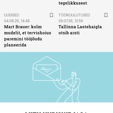
tegelikkusest
ST
UUDISED
TÖÖKUULUTUSED
04.08.26, 14:48
29.07.26, 12:56
Mart Brauer: kolm
Tallinna Lastehaigla
mudelit, et tervishoius
otsib arsti
paremini tööjõudu
planeerida