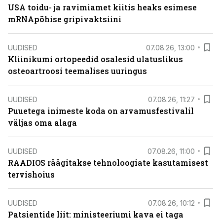
USA toidu- ja ravimiamet kiitis heaks esimese
mRNApõhise gripivaktsiini
UUDISED
07.08.26, 13:00
Kliinikumi ortopeedid osalesid ulatuslikus
osteoartroosi teemalises uuringus
UUDISED
07.08.26, 11:27
Puuetega inimeste koda on arvamusfestivalil
väljas oma alaga
UUDISED
07.08.26, 11:00
RAADIOS räägitakse tehnoloogiate kasutamisest
tervishoius
UUDISED
07.08.26, 10:12
Patsientide liit: ministeeriumi kava ei taga