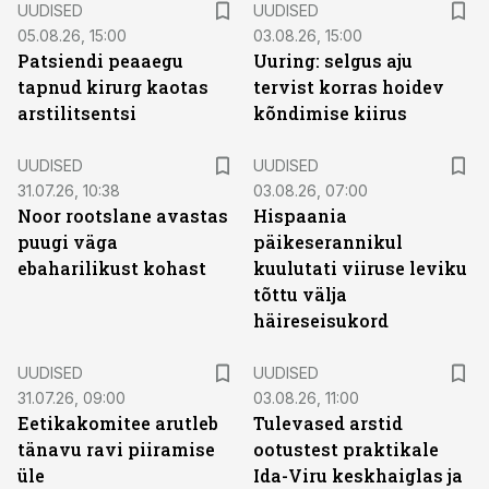
UUDISED
UUDISED
05.08.26, 15:00
03.08.26, 15:00
Patsiendi peaaegu
Uuring: selgus aju
tapnud kirurg kaotas
tervist korras hoidev
arstilitsentsi
kõndimise kiirus
UUDISED
UUDISED
31.07.26, 10:38
03.08.26, 07:00
Noor rootslane avastas
Hispaania
puugi väga
päikeserannikul
ebaharilikust kohast
kuulutati viiruse leviku
tõttu välja
häireseisukord
UUDISED
UUDISED
31.07.26, 09:00
03.08.26, 11:00
Eetikakomitee arutleb
Tulevased arstid
tänavu ravi piiramise
ootustest praktikale
üle
Ida-Viru keskhaiglas ja