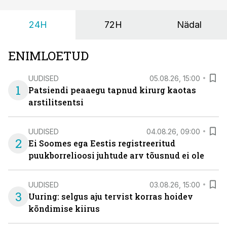
24H
72H
Nädal
ENIMLOETUD
UUDISED
05.08.26, 15:00
1
Patsiendi peaaegu tapnud kirurg kaotas
arstilitsentsi
UUDISED
04.08.26, 09:00
2
Ei Soomes ega Eestis registreeritud
puukborrelioosi juhtude arv tõusnud ei ole
UUDISED
03.08.26, 15:00
3
Uuring: selgus aju tervist korras hoidev
kõndimise kiirus