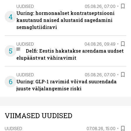
UUDISED
05.08.26, 07:00
Uuring: hormonaalset kontratseptsiooni
4
kasutanud naised alustasid sagedamini
semaglutiidiravi
UUDISED
04.08.26, 09:49
5
Delfi: Eestis hakatakse arendama uudset
elupäästvat vähiravimit
UUDISED
05.08.26, 07:00
6
Uuring: GLP-1 ravimid võivad suurendada
juuste väljalangemise riski
VIIMASED UUDISED
UUDISED
07.08.26, 15:00