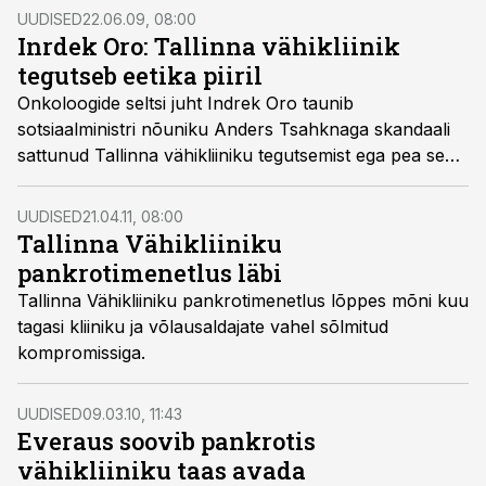
UUDISED
22.06.09, 08:00
Inrdek Oro: Tallinna vähikliinik
tegutseb eetika piiril
Onkoloogide seltsi juht Indrek Oro taunib
sotsiaalministri nõuniku Anders Tsahknaga skandaali
sattunud Tallinna vähikliiniku tegutsemist ega pea seda
eetiliseks, kirjutab Postimees.
UUDISED
21.04.11, 08:00
Tallinna Vähikliiniku
pankrotimenetlus läbi
Tallinna Vähikliiniku pankrotimenetlus lõppes mõni kuu
tagasi kliiniku ja võlausaldajate vahel sõlmitud
kompromissiga.
UUDISED
09.03.10, 11:43
Everaus soovib pankrotis
vähikliiniku taas avada