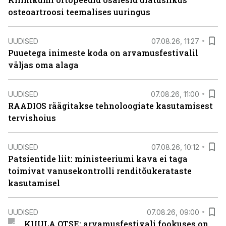
osteoartroosi teemalises uuringus
UUDISED
07.08.26, 11:27
Puuetega inimeste koda on arvamusfestivalil
väljas oma alaga
UUDISED
07.08.26, 11:00
RAADIOS räägitakse tehnoloogiate kasutamisest
tervishoius
UUDISED
07.08.26, 10:12
Patsientide liit: ministeeriumi kava ei taga
toimivat vanusekontrolli renditõukerataste
kasutamisel
UUDISED
07.08.26, 09:00
KUULA OTSE: arvamusfestivali fookuses on