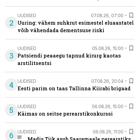
UUDISED
07.08.26, 07:00
2
Uuring: vähem suhkrut esimestel eluaastatel
võib vähendada dementsuse riski
UUDISED
05.08.26, 15:00
3
Patsiendi peaaegu tapnud kirurg kaotas
arstilitsentsi
UUDISED
07.08.26, 20:04
4
Eesti parim on taas Tallinna Kiirabi brigaad
UUDISED
06.08.26, 15:00
5
Käimas on seitse perearstikonkurssi
UUDISED
06.08.26, 11:00
6
Madis Tiik asub Saaremaale perearstiks