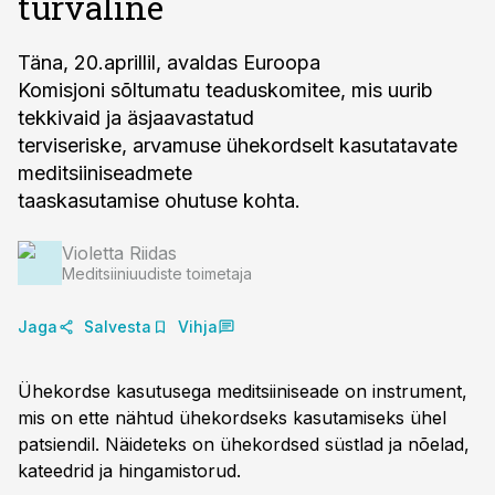
turvaline
Täna, 20.aprillil, avaldas Euroopa
Komisjoni sõltumatu teaduskomitee, mis uurib
tekkivaid ja äsjaavastatud
terviseriske, arvamuse ühekordselt kasutatavate
meditsiiniseadmete
taaskasutamise ohutuse kohta.
Violetta Riidas
Meditsiiniuudiste toimetaja
Jaga
Salvesta
Vihja
Ühekordse kasutusega meditsiiniseade on instrument,
mis on ette nähtud ühekordseks kasutamiseks ühel
patsiendil. Näideteks on ühekordsed süstlad ja nõelad,
kateedrid ja hingamistorud.