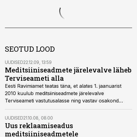
SEOTUD LOOD
UUDISED
22.12.09, 13:59
Meditsiiniseadmete järelevalve läheb
Terviseameti alla
Eesti Ravimiamet teatas täna, et alates 1. jaanuarist
2010 kuulub meditsiiniseadmete järelevalve
Terviseameti vastutusalasse ning vastav osakond
Ravimiametis on likvideeritud.
UUDISED
21.10.08, 08:00
Uus reklaamiseadus
meditsiiniseadmetele