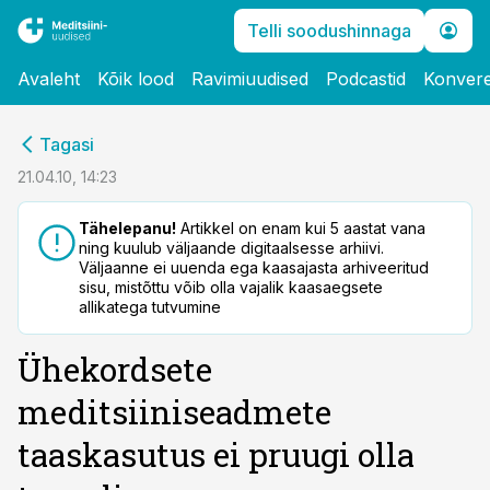
Telli soodushinnaga
Avaleht
Kõik lood
Ravimiuudised
Podcastid
Konvere
cebook
Tagasi
Twitter)
21.04.10, 14:23
kedIn
Tähelepanu!
Artikkel on enam kui 5 aastat vana
ning kuulub väljaande digitaalsesse arhiivi.
ail
Väljaanne ei uuenda ega kaasajasta arhiveeritud
sisu, mistõttu võib olla vajalik kaasaegsete
k
allikatega tutvumine
Ühekordsete
meditsiiniseadmete
taaskasutus ei pruugi olla