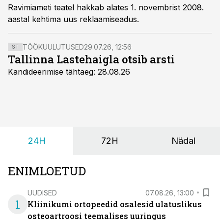
Ravimiameti teatel hakkab alates 1. novembrist 2008.
aastal kehtima uus reklaamiseadus.
TÖÖKUULUTUSED
29.07.26, 12:56
ST
Tallinna Lastehaigla otsib arsti
Kandideerimise tähtaeg: 28.08.26
24H
72H
Nädal
ENIMLOETUD
UUDISED
07.08.26, 13:00
1
Kliinikumi ortopeedid osalesid ulatuslikus
osteoartroosi teemalises uuringus