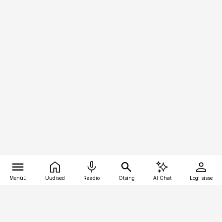
Menüü
Uudised
Raadio
Otsing
AI Chat
Logi sisse
Vana-Lõuna 39/1, 19094 Tallinn