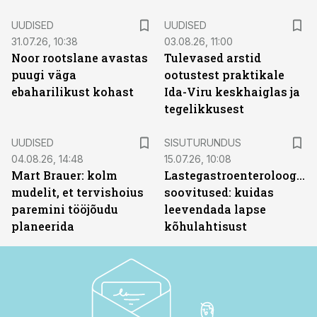
UUDISED
UUDISED
31.07.26, 10:38
03.08.26, 11:00
Noor rootslane avastas
Tulevased arstid
puugi väga
ootustest praktikale
ebaharilikust kohast
Ida-Viru keskhaiglas ja
tegelikkusest
ST
UUDISED
SISUTURUNDUS
04.08.26, 14:48
15.07.26, 10:08
Mart Brauer: kolm
Lastegastroenteroloogide
mudelit, et tervishoius
soovitused: kuidas
paremini tööjõudu
leevendada lapse
planeerida
kõhulahtisust