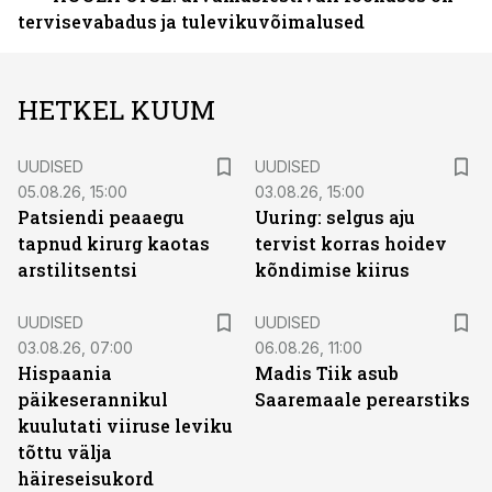
tervisevabadus ja tulevikuvõimalused
HETKEL KUUM
UUDISED
UUDISED
05.08.26, 15:00
03.08.26, 15:00
Patsiendi peaaegu
Uuring: selgus aju
tapnud kirurg kaotas
tervist korras hoidev
arstilitsentsi
kõndimise kiirus
UUDISED
UUDISED
03.08.26, 07:00
06.08.26, 11:00
Hispaania
Madis Tiik asub
päikeserannikul
Saaremaale perearstiks
kuulutati viiruse leviku
tõttu välja
häireseisukord