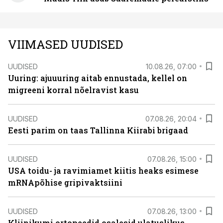
VIIMASED UUDISED
UUDISED
10.08.26, 07:00
Uuring: ajuuuring aitab ennustada, kellel on
migreeni korral nõelravist kasu
UUDISED
07.08.26, 20:04
Eesti parim on taas Tallinna Kiirabi brigaad
UUDISED
07.08.26, 15:00
USA toidu- ja ravimiamet kiitis heaks esimese
mRNApõhise gripivaktsiini
UUDISED
07.08.26, 13:00
Kliinikumi ortopeedid osalesid ulatuslikus