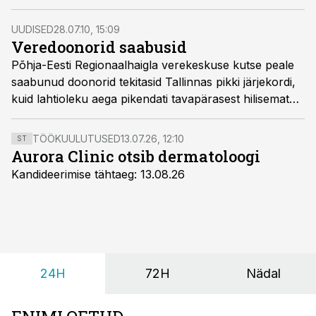
UUDISED
28.07.10, 15:09
Veredoonorid saabusid
Põhja-Eesti Regionaalhaigla verekeskuse kutse peale
saabunud doonorid tekitasid Tallinnas pikki järjekordi,
kuid lahtioleku aega pikendati tavapärasest hilisemate
õhtutundideni, et viimased vereloovutajad saaksid oma
annetuse teha.
TÖÖKUULUTUSED
13.07.26, 12:10
ST
Aurora Clinic otsib dermatoloogi
Kandideerimise tähtaeg: 13.08.26
24H
72H
Nädal