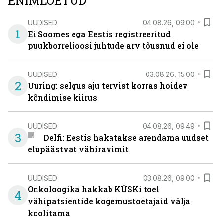
ENIMLOETUD
UUDISED
04.08.26, 09:00
1
Ei Soomes ega Eestis registreeritud
puukborrelioosi juhtude arv tõusnud ei ole
UUDISED
03.08.26, 15:00
2
Uuring: selgus aju tervist korras hoidev
kõndimise kiirus
UUDISED
04.08.26, 09:49
3
Delfi: Eestis hakatakse arendama uudset
elupäästvat vähiravimit
UUDISED
03.08.26, 09:00
Onkoloogika hakkab KÜSKi toel
4
vähipatsientide kogemustoetajaid välja
koolitama