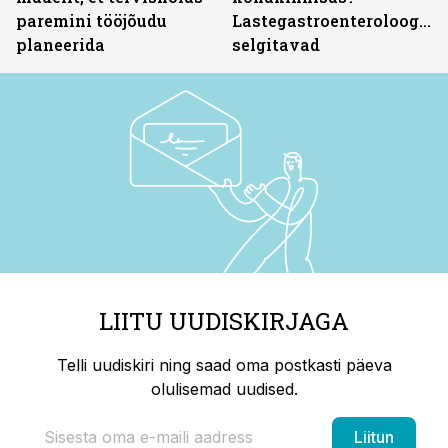
paremini tööjõudu
Lastegastroenteroloogid
planeerida
selgitavad
LIITU UUDISKIRJAGA
Telli uudiskiri ning saad oma postkasti päeva
olulisemad uudised.
Liitun