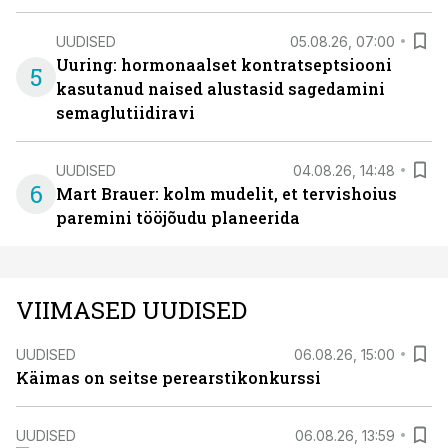
UUDISED
05.08.26, 07:00
Uuring: hormonaalset kontratseptsiooni
5
kasutanud naised alustasid sagedamini
semaglutiidiravi
UUDISED
04.08.26, 14:48
6
Mart Brauer: kolm mudelit, et tervishoius
paremini tööjõudu planeerida
VIIMASED UUDISED
UUDISED
06.08.26, 15:00
Käimas on seitse perearstikonkurssi
UUDISED
06.08.26, 13:59