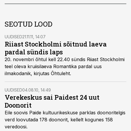
SEOTUD LOOD
UUDISED
21.11.11, 14:07
Riiast Stockholmi sõitnud laeva
pardal sündis laps
20. novembri õhtul kell 22.40 sündis Riiast Stockholmi
teel oleva kruiisilaeva Romantika pardal uus
ilmakodanik, kirjutas Õhtuleht.
UUDISED
04.08.10, 14:49
Verekeskus sai Paidest 24 uut
Doonorit
Eile soovis Paide kultuurikeskuse parklas doonoritelgis
verd loovutada 178 doonorit, kellelt kogunes 158
veredoosi.