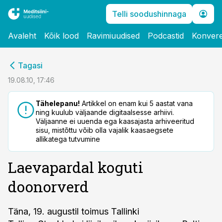
Telli soodushinnaga
Avaleht
Kõik lood
Ravimiuudised
Podcastid
Konvere
cebook
Tagasi
Twitter)
19.08.10, 17:46
kedIn
Tähelepanu!
Artikkel on enam kui 5 aastat vana
ning kuulub väljaande digitaalsesse arhiivi.
ail
Väljaanne ei uuenda ega kaasajasta arhiveeritud
sisu, mistõttu võib olla vajalik kaasaegsete
k
allikatega tutvumine
Laevapardal koguti
doonorverd
Täna, 19. augustil toimus Tallinki