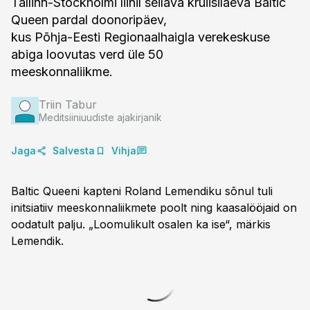
Tallinn-Stockholmi liinil seilava kruiisilaeva Baltic
Queen pardal doonoripäev,
kus Põhja-Eesti Regionaalhaigla verekeskuse
abiga loovutas verd üle 50
meeskonnaliikme.
Triin Tabur
Meditsiiniuudiste ajakirjanik
Jaga
Salvesta
Vihja
Baltic Queeni kapteni Roland Lemendiku sõnul tuli
initsiatiiv meeskonnaliikmete poolt ning kaasalööjaid on
oodatult palju. „Loomulikult osalen ka ise“, märkis
Lemendik.