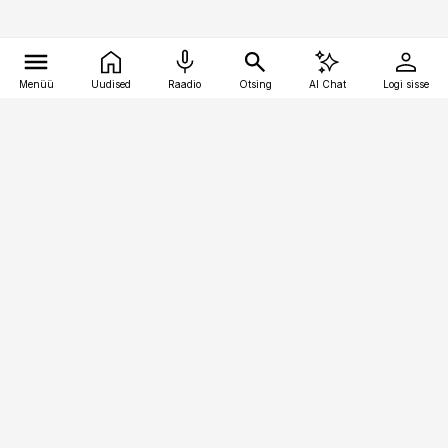
Menüü
Uudised
Raadio
Otsing
AI Chat
Logi sisse
Vana-Lõuna 39/1, 19094 Tallinn
(+372) 667 0111
meditsiiniuudised@aripaev.ee
Tellimisega seotud küsimused:
tellimiskeskus@aripaev.ee
Telli
Reklaam
Firmast
Sisu kasutamisõigused
Ajakirjaniku