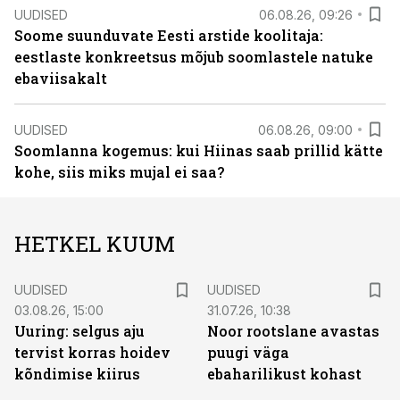
UUDISED
06.08.26, 09:26
Soome suunduvate Eesti arstide koolitaja:
eestlaste konkreetsus mõjub soomlastele natuke
ebaviisakalt
UUDISED
06.08.26, 09:00
Soomlanna kogemus: kui Hiinas saab prillid kätte
kohe, siis miks mujal ei saa?
HETKEL KUUM
UUDISED
UUDISED
03.08.26, 15:00
31.07.26, 10:38
Uuring: selgus aju
Noor rootslane avastas
tervist korras hoidev
puugi väga
kõndimise kiirus
ebaharilikust kohast