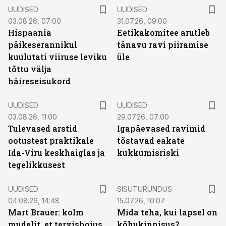
UUDISED
UUDISED
03.08.26, 07:00
31.07.26, 09:00
Hispaania
Eetikakomitee arutleb
päikeserannikul
tänavu ravi piiramise
kuulutati viiruse leviku
üle
tõttu välja
häireseisukord
UUDISED
UUDISED
03.08.26, 11:00
29.07.26, 07:00
Tulevased arstid
Igapäevased ravimid
ootustest praktikale
tõstavad eakate
Ida-Viru keskhaiglas ja
kukkumisriski
tegelikkusest
ST
UUDISED
SISUTURUNDUS
04.08.26, 14:48
15.07.26, 10:07
Mart Brauer: kolm
Mida teha, kui lapsel on
mudelit, et tervishoius
kõhukinnisus?