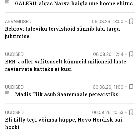
GALERII: algas Narva haigla uue hoone ehitus
ARVAMUSED
06.08.26, 13:00
Rebrov: tuleviku tervishoid sünnib läbi targa
juhtimise
UUDISED
06.08.26, 12:14
ERR: Joller valitsuselt kümneid miljoneid laste
raviarvete katteks ei küsi
UUDISED
06.08.26, 11:00
Madis Tiik asub Saaremaale perearstiks
UUDISED
06.08.26, 10:53
Eli Lilly tegi võimsa hüppe, Novo Nordisk sai
hoobi