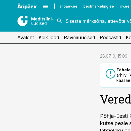
Kardioloogia
Uroloogia
aripaev.ee
bestmarketing.ee
dv.ee
Kirurgia
Vaktsineerimine
Naistehaigused
Avaleht
Kõik lood
Ravimiuudised
Podcastid
Ko
cebook
28.07.10, 15:09
Twitter)
Tähele
kedIn
arhiivi
kaasaeg
ail
Vered
k
Põhja-Eesti 
kutse peale s
lahtioleku a