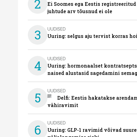
2
Ei Soomes ega Eestis registreeritud
juhtude arv tõusnud ei ole
UUDISED
3
Uuring: selgus aju tervist korras h
UUDISED
4
Uuring: hormonaalset kontratsept
naised alustasid sagedamini semag
UUDISED
5
Delfi: Eestis hakatakse arenda
vähiravimit
UUDISED
6
Uuring: GLP-1 ravimid võivad suure