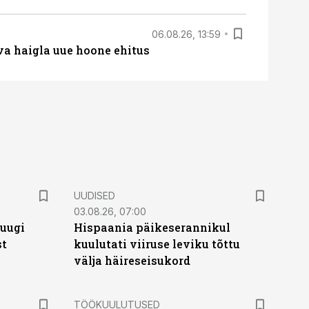
06.08.26, 13:59
va haigla uue hoone ehitus
UUDISED
03.08.26, 07:00
puugi
Hispaania päikeserannikul
st
kuulutati viiruse leviku tõttu
välja häireseisukord
ST
TÖÖKUULUTUSED