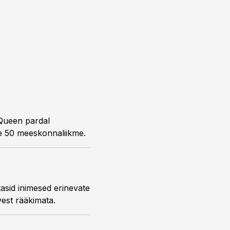
doonoripäev, kus Põhja-Eesti Regionaalhaigla verekeskuse abiga loovutas verd üle 50 meeskonnaliikme.
kutsungite peale kokku ligi 600 liitrit verd, mis on erakordne terve aasta lõikes, suvest rääkimata.