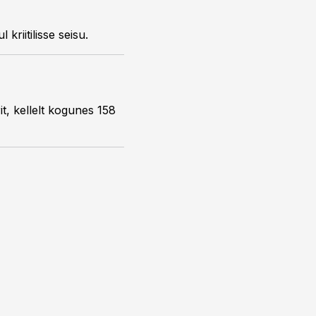
egrupi puhul kriitilisse seisu.