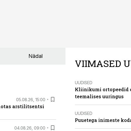
Nädal
VIIMASED U
UUDISED
Kliinikumi ortopeedid 
teemalises uuringus
05.08.26, 15:00
otas arstilitsentsi
UUDISED
Puuetega inimeste koda
04.08.26, 09:00