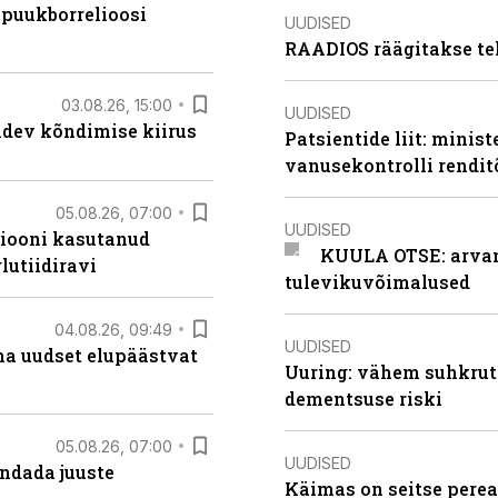
 puukborrelioosi
UUDISED
RAADIOS räägitakse te
03.08.26, 15:00
UUDISED
oidev kõndimise kiirus
Patsientide liit: minis
vanusekontrolli rendi
05.08.26, 07:00
UUDISED
siooni kasutanud
KUULA OTSE: arvamu
lutiidiravi
tulevikuvõimalused
04.08.26, 09:49
UUDISED
ma uudset elupäästvat
Uuring: vähem suhkrut
dementsuse riski
05.08.26, 07:00
UUDISED
ndada juuste
Käimas on seitse perea