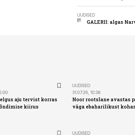
UUDISED
GALERII: algas Nar
UUDISED
5:00
31.07.26, 10:38
elgus aju tervist korras
Noor rootslane avastas 
õndimise kiirus
väga ebaharilikust koha
UUDISED