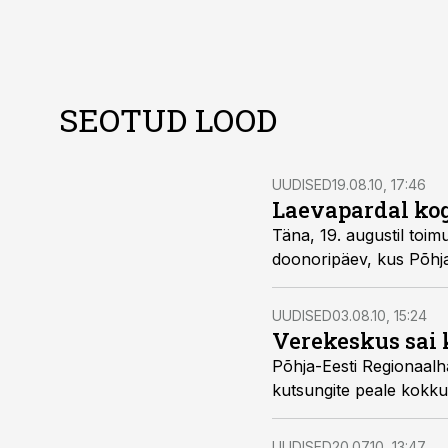
SEOTUD LOOD
UUDISED
19.08.10, 17:46
Laevapardal ko
Täna, 19. augustil toimus Tallinki Tallinn-Stockholmi liinil seilava kr
UUDISED
03.08.10, 15:24
Verekeskus sai k
Põhja-Eesti Regionaalhaigla alla kuuluv verekeskus teatas, e
UUDISED
20.07.10, 13:47