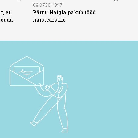
09.07.26, 13:17
t, et
Pärnu Haigla pakub tööd
jõudu
naistearstile