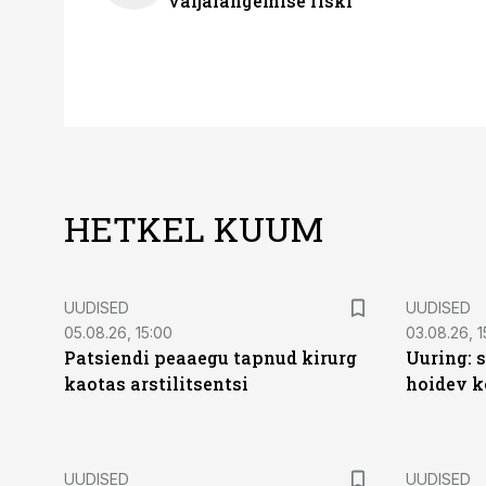
väljalangemise riski
HETKEL KUUM
UUDISED
UUDISED
05.08.26, 15:00
03.08.26, 1
Patsiendi peaaegu tapnud kirurg
Uuring: s
kaotas arstilitsentsi
hoidev k
UUDISED
UUDISED