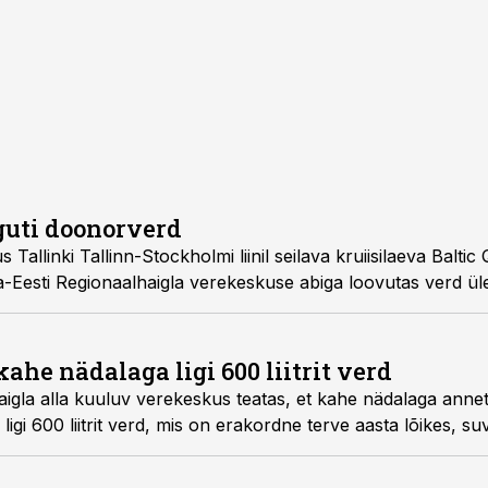
guti doonorverd
uiisilaeva Baltic Queen pardal
ahe nädalaga ligi 600 liitrit verd
t kahe nädalaga annetasid inimesed erinevate