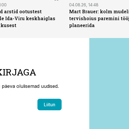
1:00
04.08.26, 14:48
d arstid ootustest
Mart Brauer: kolm mudeli
le Ida-Viru keskhaiglas
tervishoius paremini töö
kkusest
planeerida
KIRJAGA
ti päeva olulisemad uudised.
Liitun