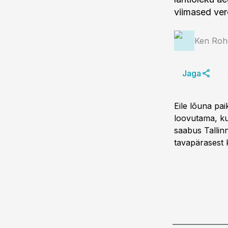
viimased ver
Ken Roh
Jaga
Eile lõuna pai
loovutama, ku
saabus Tallin
tavapärasest