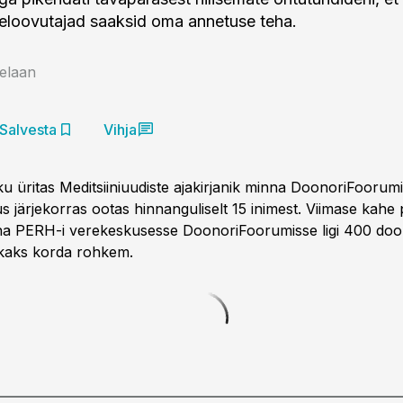
eloovutajad saaksid oma annetuse teha.
elaan
Salvesta
Vihja
ku üritas Meditsiiniuudiste ajakirjanik minna DoonoriFoorum
s järjekorras ootas hinnanguliselt 15 inimest. Viimase kahe
na PERH-i verekeskusesse DoonoriFoorumisse ligi 400 doon
 kaks korda rohkem.