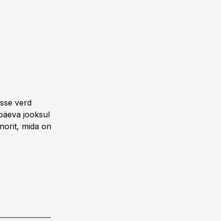
isse verd
 päeva jooksul
orit, mida on