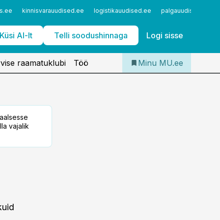
Iseteenindus
s.ee
kinnisvarauudised.ee
logistikauudised.ee
palgauudised.ee
Telli Meditsiiniuudised
Küsi AI-lt
Telli soodushinnaga
Logi sisse
vise raamatuklubi
Töö
Minu MU.ee
taalsesse
la vajalik
kuid