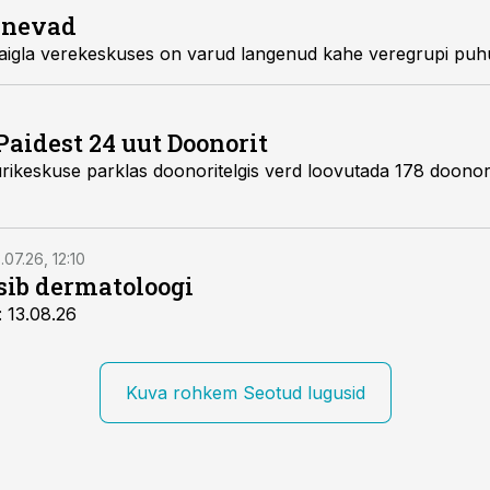
enevad
Põhja-Eesti Regionaalhaigla verekeskuses on varud langenud kahe ver
Paidest 24 uut Doonorit
erd loovutada 178 doonorit, kellelt kogunes 158
.07.26, 12:10
tsib dermatoloogi
: 13.08.26
Kuva rohkem Seotud lugusid