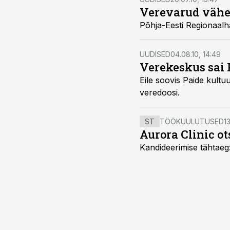
Verevarud väh
UUDISED
04.08.10, 14:49
Verekeskus sai 
Eile soovis Paide kultuurikeskuse parklas doonoritelgis v
veredoosi.
ST
TÖÖKUULUTUSED
13
Aurora Clinic o
Kandideerimise tähtaeg