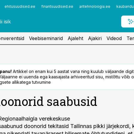
ehitusuudised.ee
finantsuudised.ee
aritehnoloogia.ee
kaubandu
nverentsid
Veebiseminarid
Ajaleht
Ajakiri
Videod
Ter
panu!
Artikkel on enam kui 5 aastat vana ning kuulub väljaande digi
. Väljaanne ei uuenda ega kaasajasta arhiveeritud sisu, mistõttu võib ol
sete allikatega tutvumine
oonorid saabusid
Regionaalhaigla verekeskuse
aabunud doonorid tekitasid Tallinnas pikki järjekordi, 
ega pikendati tavapärasest hilisemate õhtutundideni, et