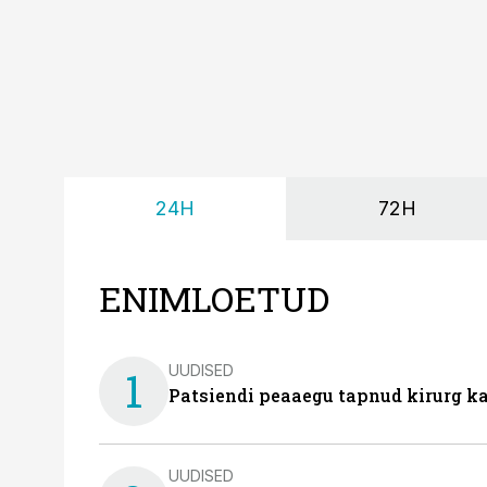
24H
72H
ENIMLOETUD
UUDISED
1
Patsiendi peaaegu tapnud kirurg ka
UUDISED