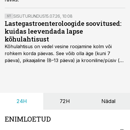
SISUTURUNDUS
15.07.26, 10:08
ST
Lastegastroenteroloogide soovitused:
kuidas leevendada lapse
kõhulahtisust
Kõhulahtisus on vedel vesine roojamine kolm või
rohkem korda päevas. See võib olla äge (kuni 7
päeva), pikaajaline (8–13 päeva) ja krooniline/püsiv (>
14 päeva). Lapseeas esinev kõhulahtisus on tavaliselt
viiruslik ning sellega kaasneb sageli oksendamine ja
kehatemperatuuri tõus.
24H
72H
Nädal
ENIMLOETUD