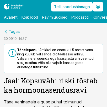
Telli soodushinnaga
Avaleht
Kõik lood
Ravimiuudised
Podcastid
Konvere
cebook
Tagasi
Twitter)
30.09.10, 14:37
kedIn
Tähelepanu!
Artikkel on enam kui 5 aastat vana
ning kuulub väljaande digitaalsesse arhiivi.
ail
Väljaanne ei uuenda ega kaasajasta arhiveeritud
sisu, mistõttu võib olla vajalik kaasaegsete
k
allikatega tutvumine
Jaal: Kopsuvähi riski tõstab
ka hormoonasendusravi
Täna vähinädala alguse puhul toimunud