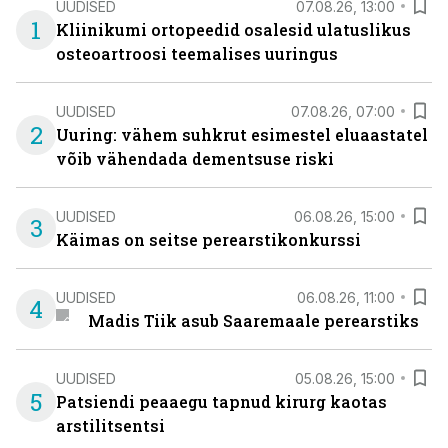
UUDISED
07.08.26, 13:00
1
Kliinikumi ortopeedid osalesid ulatuslikus
osteoartroosi teemalises uuringus
UUDISED
07.08.26, 07:00
2
Uuring: vähem suhkrut esimestel eluaastatel
võib vähendada dementsuse riski
UUDISED
06.08.26, 15:00
3
Käimas on seitse perearstikonkurssi
UUDISED
06.08.26, 11:00
4
Madis Tiik asub Saaremaale perearstiks
UUDISED
05.08.26, 15:00
5
Patsiendi peaaegu tapnud kirurg kaotas
arstilitsentsi