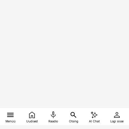
Menüü
Uudised
Raadio
Otsing
AI Chat
Logi sisse