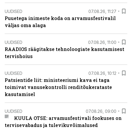
UUDISED
07.08.26, 11:27
Puuetega inimeste koda on arvamusfestivalil
väljas oma alaga
UUDISED
07.08.26, 11:00
RAADIOS räägitakse tehnoloogiate kasutamisest
tervishoius
UUDISED
07.08.26, 10:12
Patsientide liit: ministeeriumi kava ei taga
toimivat vanusekontrolli renditõukerataste
kasutamisel
UUDISED
07.08.26, 09:00
KUULA OTSE: arvamusfestivali fookuses on
tervisevabadus ja tulevikuvõimalused