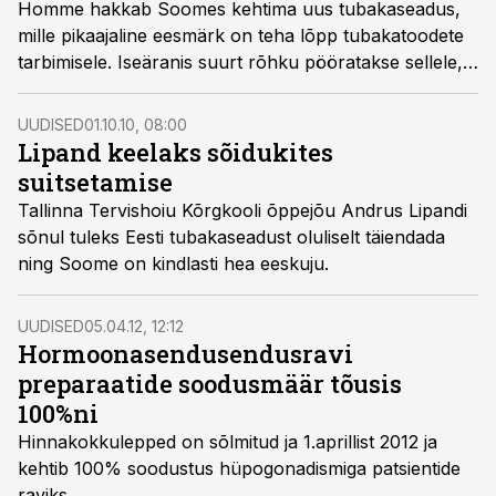
Homme hakkab Soomes kehtima uus tubakaseadus,
mille pikaajaline eesmärk on teha lõpp tubakatoodete
tarbimisele. Iseäranis suurt rõhku pööratakse sellele,
et lapsed ja noored väldiksid suitsetamise alustamist.
UUDISED
01.10.10, 08:00
Lipand keelaks sõidukites
suitsetamise
Tallinna Tervishoiu Kõrgkooli õppejõu Andrus Lipandi
sõnul tuleks Eesti tubakaseadust oluliselt täiendada
ning Soome on kindlasti hea eeskuju.
UUDISED
05.04.12, 12:12
Hormoonasendusendusravi
preparaatide soodusmäär tõusis
100%ni
Hinnakokkulepped on sõlmitud ja 1.aprillist 2012 ja
kehtib 100% soodustus hüpogonadismiga patsientide
raviks.