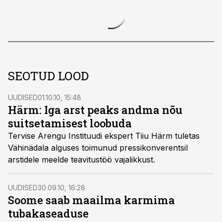
SEOTUD LOOD
UUDISED
01.10.10, 15:48
Härm: Iga arst peaks andma nõu
suitsetamisest loobuda
Tervise Arengu Instituudi ekspert Tiiu Härm tuletas
Vähinädala alguses toimunud pressikonverentsil
arstidele meelde teavitustöö vajalikkust.
UUDISED
30.09.10, 16:28
Soome saab maailma karmima
tubakaseaduse