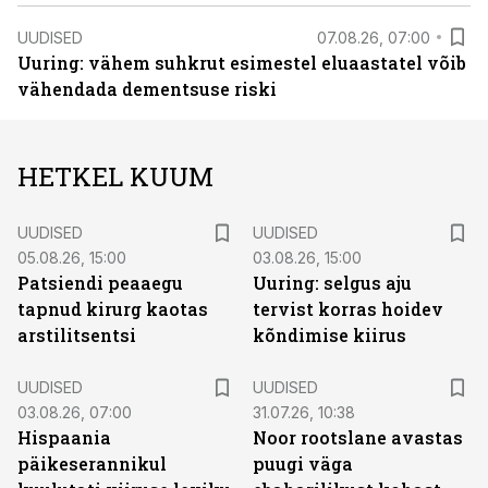
UUDISED
07.08.26, 07:00
Uuring: vähem suhkrut esimestel eluaastatel võib
vähendada dementsuse riski
HETKEL KUUM
UUDISED
UUDISED
05.08.26, 15:00
03.08.26, 15:00
Patsiendi peaaegu
Uuring: selgus aju
tapnud kirurg kaotas
tervist korras hoidev
arstilitsentsi
kõndimise kiirus
UUDISED
UUDISED
03.08.26, 07:00
31.07.26, 10:38
Hispaania
Noor rootslane avastas
päikeserannikul
puugi väga