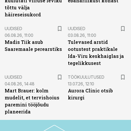
kuulutati viiruse leviku
ebaharilikust kohast
tõttu välja
häireseisukord
UUDISED
UUDISED
06.08.26, 11:00
03.08.26, 11:00
Madis Tiik asub
Tulevased arstid
Saaremaale perearstiks
ootustest praktikale
Ida-Viru keskhaiglas ja
tegelikkusest
ST
UUDISED
TÖÖKUULUTUSED
04.08.26, 14:48
13.07.26, 12:10
Mart Brauer: kolm
Aurora Clinic otsib
mudelit, et tervishoius
kirurgi
paremini tööjõudu
planeerida