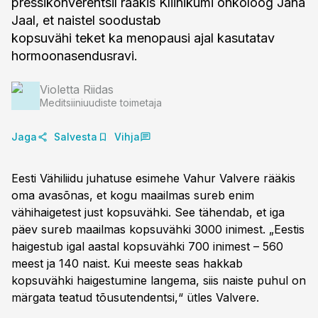
pressikonverentsil rääkis Kliinikumi onkoloog Jana
Jaal, et naistel soodustab
kopsuvähi teket ka menopausi ajal kasutatav
hormoonasendusravi.
Violetta Riidas
Meditsiiniuudiste toimetaja
Jaga
Salvesta
Vihja
Eesti Vähiliidu juhatuse esimehe Vahur Valvere rääkis
oma avasõnas, et kogu maailmas sureb enim
vähihaigetest just kopsuvähki. See tähendab, et iga
päev sureb maailmas kopsuvähki 3000 inimest. „Eestis
haigestub igal aastal kopsuvähki 700 inimest – 560
meest ja 140 naist. Kui meeste seas hakkab
kopsuvähki haigestumine langema, siis naiste puhul on
märgata teatud tõusutendentsi,“ ütles Valvere.