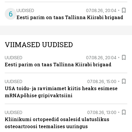
UUDISED
07.08.26, 20:04
6
Eesti parim on taas Tallinna Kiirabi brigaad
VIIMASED UUDISED
UUDISED
07.08.26, 20:04
Eesti parim on taas Tallinna Kiirabi brigaad
UUDISED
07.08.26, 15:00
USA toidu- ja ravimiamet kiitis heaks esimese
mRNApõhise gripivaktsiini
UUDISED
07.08.26, 13:00
Kliinikumi ortopeedid osalesid ulatuslikus
osteoartroosi teemalises uuringus