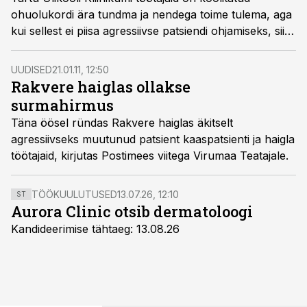
ohuolukordi ära tundma ja nendega toime tulema, aga
kui sellest ei piisa agressiivse patsiendi ohjamiseks, siis
kutsutaks politsei.
UUDISED
21.01.11, 12:50
Rakvere haiglas ollakse
surmahirmus
Täna öösel ründas Rakvere haiglas äkitselt
agressiivseks muutunud patsient kaaspatsienti ja haigla
töötajaid, kirjutas Postimees viitega Virumaa Teatajale.
TÖÖKUULUTUSED
13.07.26, 12:10
ST
Aurora Clinic otsib dermatoloogi
Kandideerimise tähtaeg: 13.08.26