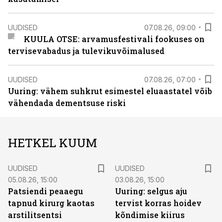
UUDISED
07.08.26, 09:00
KUULA OTSE: arvamusfestivali fookuses on
tervisevabadus ja tulevikuvõimalused
UUDISED
07.08.26, 07:00
Uuring: vähem suhkrut esimestel eluaastatel võib
vähendada dementsuse riski
HETKEL KUUM
UUDISED
UUDISED
05.08.26, 15:00
03.08.26, 15:00
Patsiendi peaaegu
Uuring: selgus aju
tapnud kirurg kaotas
tervist korras hoidev
arstilitsentsi
kõndimise kiirus