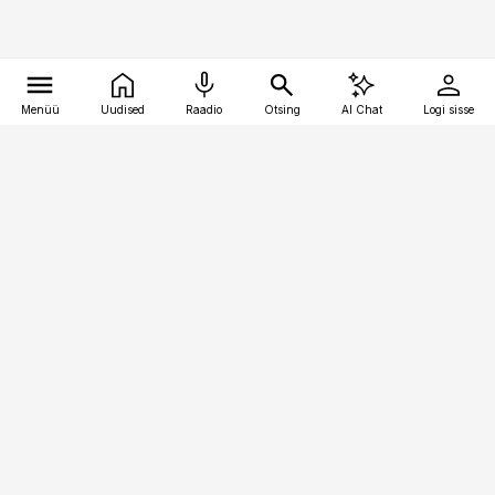
Menüü
Uudised
Raadio
Otsing
AI Chat
Logi sisse
Vana-Lõuna 39/1, 19094 Tallinn
(+372) 667 0111
meditsiiniuudised@aripaev.ee
Tellimisega seotud küsimused:
tellimiskeskus@aripaev.ee
Telli
Reklaam
Firmast
Sisu kasutamisõigused
Ajakirjaniku