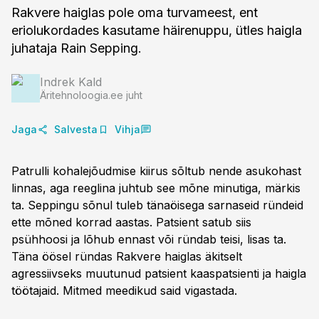
Rakvere haiglas pole oma turvameest, ent
eriolukordades kasutame häirenuppu, ütles haigla
juhataja Rain Sepping.
Indrek Kald
Äritehnoloogia.ee juht
Jaga
Salvesta
Vihja
Patrulli kohalejõudmise kiirus sõltub nende asukohast
linnas, aga reeglina juhtub see mõne minutiga, märkis
ta. Seppingu sõnul tuleb tänaöisega sarnaseid ründeid
ette mõned korrad aastas. Patsient satub siis
psühhoosi ja lõhub ennast või ründab teisi, lisas ta.
Täna öösel ründas Rakvere haiglas äkitselt
agressiivseks muutunud patsient kaaspatsienti ja haigla
töötajaid. Mitmed meedikud said vigastada.