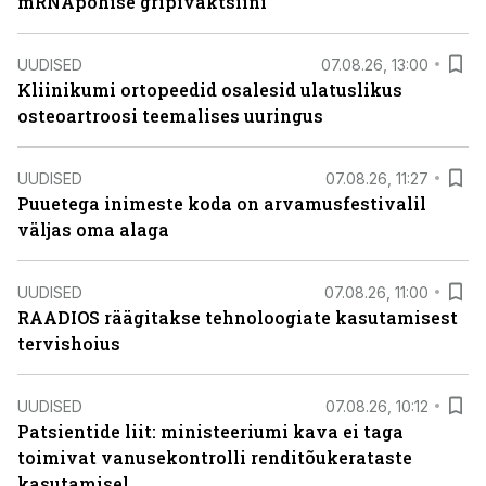
mRNApõhise gripivaktsiini
UUDISED
07.08.26, 13:00
Kliinikumi ortopeedid osalesid ulatuslikus
osteoartroosi teemalises uuringus
UUDISED
07.08.26, 11:27
Puuetega inimeste koda on arvamusfestivalil
väljas oma alaga
UUDISED
07.08.26, 11:00
RAADIOS räägitakse tehnoloogiate kasutamisest
tervishoius
UUDISED
07.08.26, 10:12
Patsientide liit: ministeeriumi kava ei taga
toimivat vanusekontrolli renditõukerataste
kasutamisel