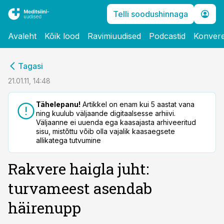
Telli soodushinnaga
Avaleht
Kõik lood
Ravimiuudised
Podcastid
Konvere
cebook
Tagasi
Twitter)
21.01.11, 14:48
kedIn
Tähelepanu!
Artikkel on enam kui 5 aastat vana
ning kuulub väljaande digitaalsesse arhiivi.
ail
Väljaanne ei uuenda ega kaasajasta arhiveeritud
sisu, mistõttu võib olla vajalik kaasaegsete
k
allikatega tutvumine
Rakvere haigla juht:
turvameest asendab
häirenupp