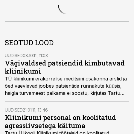
SEOTUD LOOD
UUDISED
08.10.11, 11:03
Vägivaldsed patsiendid kimbutavad
kliinikumi
TÜ kliinikumi erakorralise meditsiini osakonna arstid ja
õed vaevlevad joobes patsientide rünnakute küüsis,
haigla turvameest palkama ei soostu, kirjutas Tartu
Ekspress.
UUDISED
21.01.11, 13:46
Kliinikumi personal on koolitatud
agressiivsetega käituma
Tartu Ülikooli Kliinikumi töötajaid on koolitatud