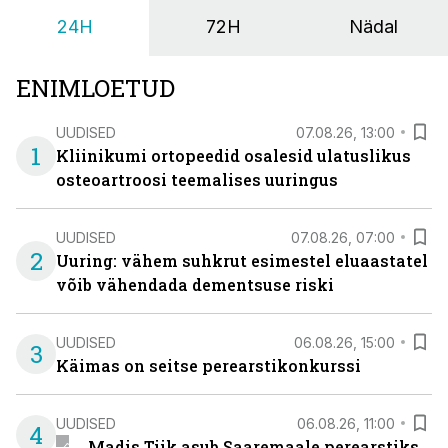
24H
72H
Nädal
ENIMLOETUD
UUDISED
07.08.26, 13:00
1
Kliinikumi ortopeedid osalesid ulatuslikus
osteoartroosi teemalises uuringus
UUDISED
07.08.26, 07:00
2
Uuring: vähem suhkrut esimestel eluaastatel
võib vähendada dementsuse riski
UUDISED
06.08.26, 15:00
3
Käimas on seitse perearstikonkurssi
UUDISED
06.08.26, 11:00
4
Madis Tiik asub Saaremaale perearstiks