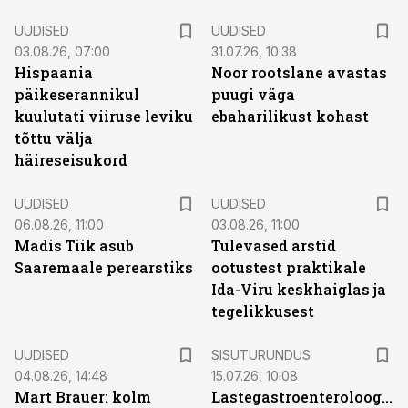
UUDISED
UUDISED
03.08.26, 07:00
31.07.26, 10:38
Hispaania
Noor rootslane avastas
päikeserannikul
puugi väga
kuulutati viiruse leviku
ebaharilikust kohast
tõttu välja
häireseisukord
UUDISED
UUDISED
06.08.26, 11:00
03.08.26, 11:00
Madis Tiik asub
Tulevased arstid
Saaremaale perearstiks
ootustest praktikale
Ida-Viru keskhaiglas ja
tegelikkusest
ST
UUDISED
SISUTURUNDUS
04.08.26, 14:48
15.07.26, 10:08
Mart Brauer: kolm
Lastegastroenteroloogide