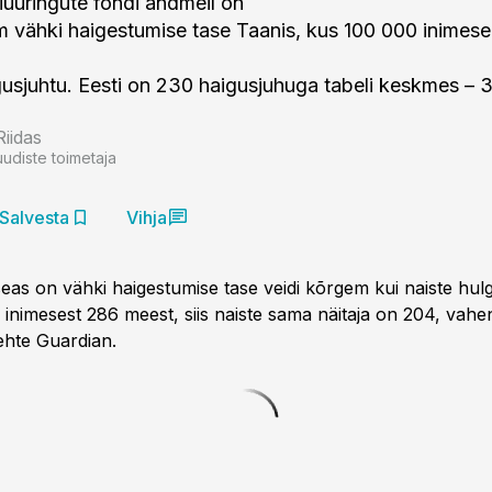
uuringute fondi andmeil on
 vähki haigestumise tase Taanis, kus 100 000 inimese
usjuhtu. Eesti on 230 haigusjuhuga tabeli keskmes – 3
Riidas
uudiste toimetaja
Salvesta
Vihja
eas on vähki haigestumise tase veidi kõrgem kui naiste hulg
inimesest 286 meest, siis naiste sama näitaja on 204, vahe
ehte Guardian.