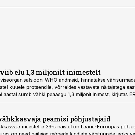
iib elu 1,3 miljonilt inimestelt
id, hinnatakse vähisurmade arvukuse langust
vähkkasvaja peamisi põhjustajaid
stel on Lääne-Euroopas põhjustatud alkoholi
 kõrgemad, kirjutas