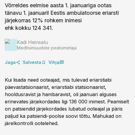
Võrreldes eelmise aasta 1. jaanuariga ootas
tänavu 1. jaanuaril Eestis ambulatoorse eriarsti
järjekorras 12% rohkem inimesi
ehk kokku 124 341.
Kadi Heinsalu
Meditsiiniuudiste peatoimetaja
Jaga
Salvesta
Vihja
Kui lisada need ooteajad, mis tulevad eriarstiabi
päevastatsionaarist, eriarstiabi statsionaarist,
hooldusravist ja hambaravist, oli jaanuari alguses
erinevates järjekordades ligi 136 000 inimest. Peamiselt
on patsiendid järjekordades lubatud ooteajal ja päris
paljud ka patsiendi-poolse soovi tõttu. Mahukad on
järelkontrolli ootelehed.