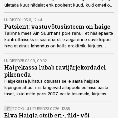
ületada kuut nädalat ehk poolteist kuud, kuid ometi on
mitmel erialal tunduvalt pikemaid ooteaegu.
UUDISED
11.05.11, 12:44
Patsient: vastuvõtusüsteem on haige
Tallinna mees Ain Suurhans pole rahul, et häälepaelte
kontrollimiseks ei saa eriarstile aega enne suve lõppu
ning et ainus lahendus on kallis erakliinik, kirjutas
Tarbija24.
UUDISED
25.03.09, 09:32
Haigekassa lubab ravijärjekordadel
pikeneda
Haigekassa juhatus otsustas selle aasta haiglate
lepingumahud, mis langevad allapoole eelmise aasta
taset, kuid mitte päris 2007. aasta tasemele, kirjutas
Eesti Päevaleht.
TÖÖKUULUTUSED
23.07.26, 12:55
ST
Elva Haigla otsib eri-, üld- või