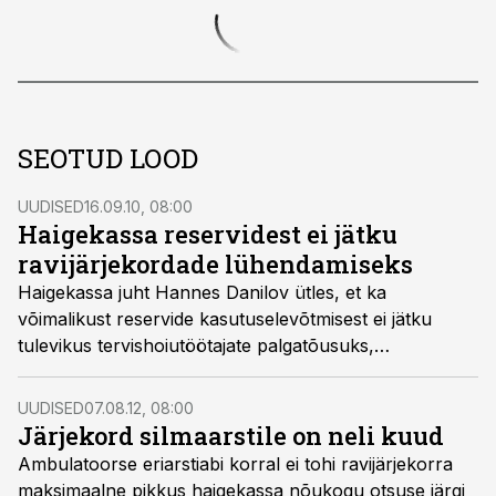
SEOTUD LOOD
UUDISED
16.09.10, 08:00
Haigekassa reservidest ei jätku
ravijärjekordade lühendamiseks
Haigekassa juht Hannes Danilov ütles, et ka
võimalikust reservide kasutuselevõtmisest ei jätku
tulevikus tervishoiutöötajate palgatõusuks,
ravijärjekordade lühendamiseks ja tervishoiuteenuste
hinnatõusu katmiseks.
UUDISED
07.08.12, 08:00
Järjekord silmaarstile on neli kuud
Ambulatoorse eriarstiabi korral ei tohi ravijärjekorra
maksimaalne pikkus haigekassa nõukogu otsuse järgi