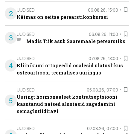
UUDISED
06.08.26, 15:00
2
Käimas on seitse perearstikonkurssi
UUDISED
06.08.26, 11:00
3
Madis Tiik asub Saaremaale perearstiks
UUDISED
07.08.26, 13:00
4
Kliinikumi ortopeedid osalesid ulatuslikus
osteoartroosi teemalises uuringus
UUDISED
05.08.26, 07:00
Uuring: hormonaalset kontratseptsiooni
5
kasutanud naised alustasid sagedamini
semaglutiidiravi
UUDISED
07.08.26, 07:00