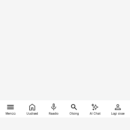
Menüü
Uudised
Raadio
Otsing
AI Chat
Logi sisse