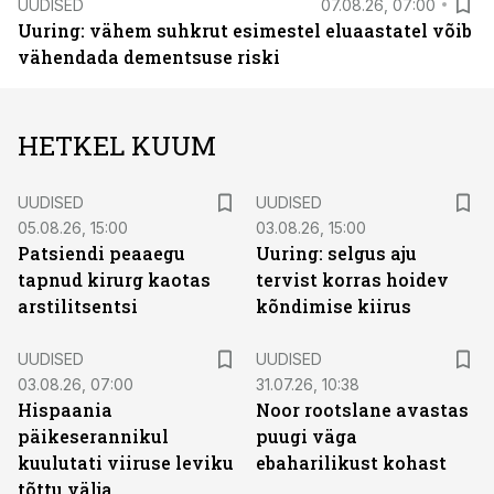
UUDISED
07.08.26, 07:00
Uuring: vähem suhkrut esimestel eluaastatel võib
vähendada dementsuse riski
HETKEL KUUM
UUDISED
UUDISED
05.08.26, 15:00
03.08.26, 15:00
Patsiendi peaaegu
Uuring: selgus aju
tapnud kirurg kaotas
tervist korras hoidev
arstilitsentsi
kõndimise kiirus
UUDISED
UUDISED
03.08.26, 07:00
31.07.26, 10:38
Hispaania
Noor rootslane avastas
päikeserannikul
puugi väga
kuulutati viiruse leviku
ebaharilikust kohast
tõttu välja