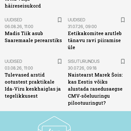
häireseisukord
UUDISED
UUDISED
06.08.26, 11:00
31.07.26, 09:00
Madis Tiik asub
Eetikakomitee arutleb
Saaremaale perearstiks
tänavu ravi piiramise
üle
ST
UUDISED
SISUTURUNDUS
03.08.26, 11:00
30.07.26, 09:18
Tulevased arstid
Naistearst Marek Šois:
ootustest praktikale
kas Eestis võiks
Ida-Viru keskhaiglas ja
alustada rasedusaegse
tegelikkusest
CMV-sõeluuringu
pilootuuringut?