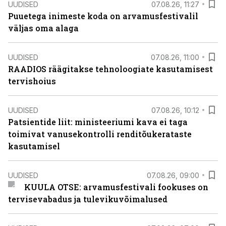
UUDISED
07.08.26, 11:27
Puuetega inimeste koda on arvamusfestivalil
väljas oma alaga
UUDISED
07.08.26, 11:00
RAADIOS räägitakse tehnoloogiate kasutamisest
tervishoius
UUDISED
07.08.26, 10:12
Patsientide liit: ministeeriumi kava ei taga
toimivat vanusekontrolli renditõukerataste
kasutamisel
UUDISED
07.08.26, 09:00
KUULA OTSE: arvamusfestivali fookuses on
tervisevabadus ja tulevikuvõimalused