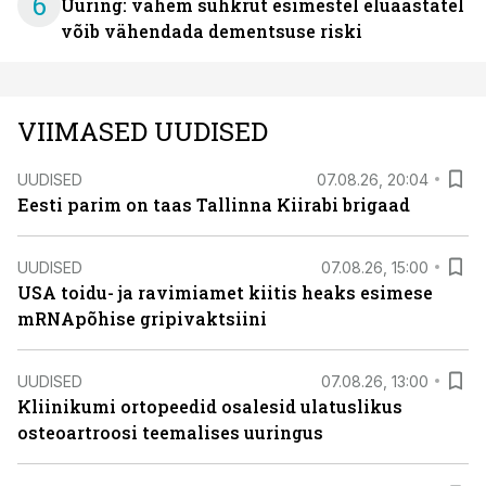
6
Uuring: vähem suhkrut esimestel eluaastatel
võib vähendada dementsuse riski
VIIMASED UUDISED
UUDISED
07.08.26, 20:04
Eesti parim on taas Tallinna Kiirabi brigaad
UUDISED
07.08.26, 15:00
USA toidu- ja ravimiamet kiitis heaks esimese
mRNApõhise gripivaktsiini
UUDISED
07.08.26, 13:00
Kliinikumi ortopeedid osalesid ulatuslikus
osteoartroosi teemalises uuringus