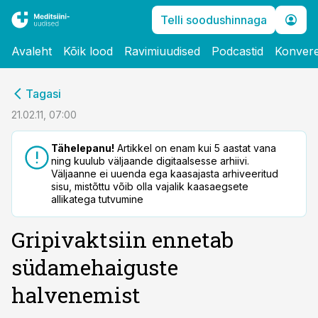
Telli soodushinnaga
Avaleht
Kõik lood
Ravimiuudised
Podcastid
Konvere
cebook
Tagasi
Twitter)
21.02.11, 07:00
kedIn
Tähelepanu!
Artikkel on enam kui 5 aastat vana
ning kuulub väljaande digitaalsesse arhiivi.
ail
Väljaanne ei uuenda ega kaasajasta arhiveeritud
sisu, mistõttu võib olla vajalik kaasaegsete
k
allikatega tutvumine
Gripivaktsiin ennetab
südamehaiguste
halvenemist