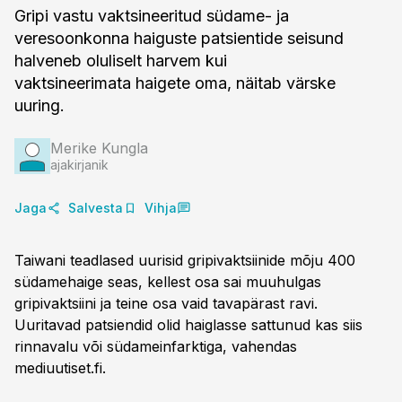
Gripi vastu vaktsineeritud südame- ja
veresoonkonna haiguste patsientide seisund
halveneb oluliselt harvem kui
vaktsineerimata haigete oma, näitab värske
uuring.
Merike Kungla
ajakirjanik
Jaga
Salvesta
Vihja
Taiwani teadlased uurisid gripivaktsiinide mõju 400
südamehaige seas, kellest osa sai muuhulgas
gripivaktsiini ja teine osa vaid tavapärast ravi.
Uuritavad patsiendid olid haiglasse sattunud kas siis
rinnavalu või südameinfarktiga, vahendas
mediuutiset.fi.