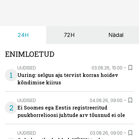
24H
72H
Nädal
ENIMLOETUD
UUDISED
03.08.26, 15:00
1
Uuring: selgus aju tervist korras hoidev
kõndimise kiirus
UUDISED
04.08.26, 09:00
2
Ei Soomes ega Eestis registreeritud
puukborrelioosi juhtude arv tõusnud ei ole
UUDISED
03.08.26, 09:00