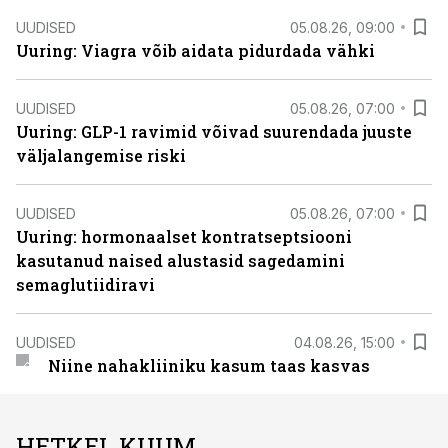
UUDISED
05.08.26, 09:00
Uuring: Viagra võib aidata pidurdada vähki
UUDISED
05.08.26, 07:00
Uuring: GLP-1 ravimid võivad suurendada juuste
väljalangemise riski
UUDISED
05.08.26, 07:00
Uuring: hormonaalset kontratseptsiooni
kasutanud naised alustasid sagedamini
semaglutiidiravi
UUDISED
04.08.26, 15:00
Niine nahakliiniku kasum taas kasvas
HETKEL KUUM