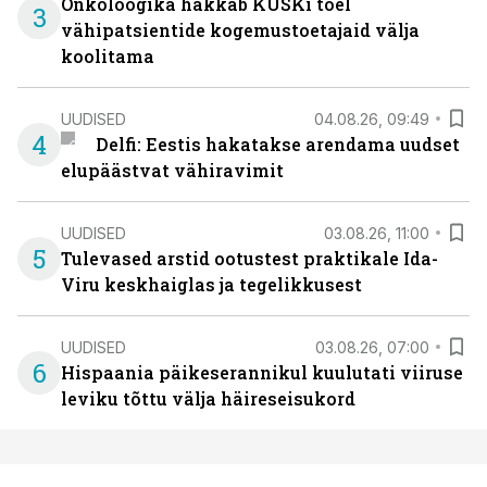
Onkoloogika hakkab KÜSKi toel
3
vähipatsientide kogemustoetajaid välja
koolitama
UUDISED
04.08.26, 09:49
4
Delfi: Eestis hakatakse arendama uudset
elupäästvat vähiravimit
UUDISED
03.08.26, 11:00
5
Tulevased arstid ootustest praktikale Ida-
Viru keskhaiglas ja tegelikkusest
UUDISED
03.08.26, 07:00
6
Hispaania päikeserannikul kuulutati viiruse
leviku tõttu välja häireseisukord