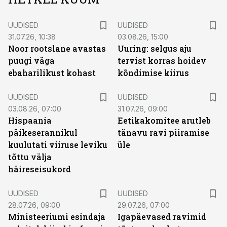
UUDISED
UUDISED
31.07.26, 10:38
03.08.26, 15:00
Noor rootslane avastas
Uuring: selgus aju
puugi väga
tervist korras hoidev
ebaharilikust kohast
kõndimise kiirus
UUDISED
UUDISED
03.08.26, 07:00
31.07.26, 09:00
Hispaania
Eetikakomitee arutleb
päikeserannikul
tänavu ravi piiramise
kuulutati viiruse leviku
üle
tõttu välja
häireseisukord
UUDISED
UUDISED
28.07.26, 09:00
29.07.26, 07:00
Ministeeriumi esindaja
Igapäevased ravimid