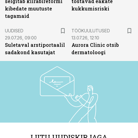
selgitab kiirabireformi
tõstavad eakate
kibedate muutuste
kukkumisriski
tagamaid
ST
UUDISED
TÖÖKUULUTUSED
29.07.26, 09:00
13.07.26, 12:10
Suletaval arstiportaalil
Aurora Clinic otsib
sadakond kasutajat
dermatoloogi
LIITU UUDISKIRJAGA