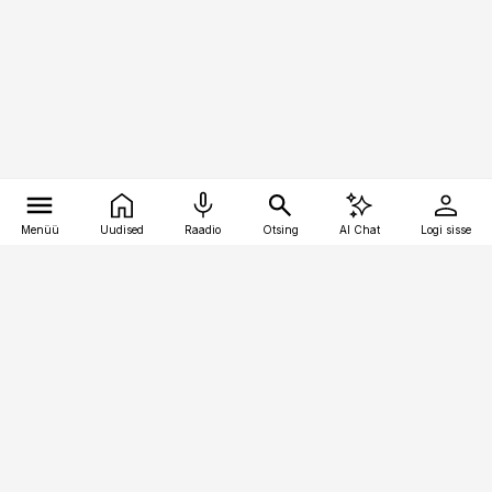
Menüü
Uudised
Raadio
Otsing
AI Chat
Logi sisse
Vana-Lõuna 39/1, 19094 Tallinn
(+372) 667 0111
meditsiiniuudised@aripaev.ee
Tellimisega seotud küsimused:
tellimiskeskus@aripaev.ee