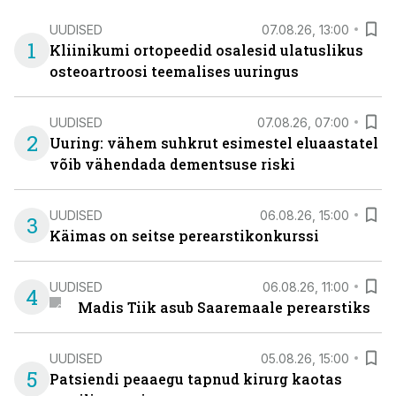
UUDISED
07.08.26, 13:00
1
Kliinikumi ortopeedid osalesid ulatuslikus
osteoartroosi teemalises uuringus
UUDISED
07.08.26, 07:00
2
Uuring: vähem suhkrut esimestel eluaastatel
võib vähendada dementsuse riski
UUDISED
06.08.26, 15:00
3
Käimas on seitse perearstikonkurssi
UUDISED
06.08.26, 11:00
4
Madis Tiik asub Saaremaale perearstiks
UUDISED
05.08.26, 15:00
5
Patsiendi peaaegu tapnud kirurg kaotas