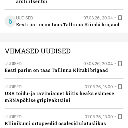
arstilitsentsi
UUDISED
07.08.26, 20:04
6
Eesti parim on taas Tallinna Kiirabi brigaad
VIIMASED UUDISED
UUDISED
07.08.26, 20:04
Eesti parim on taas Tallinna Kiirabi brigaad
UUDISED
07.08.26, 15:00
USA toidu- ja ravimiamet kiitis heaks esimese
mRNApõhise gripivaktsiini
UUDISED
07.08.26, 13:00
Kliinikumi ortopeedid osalesid ulatuslikus