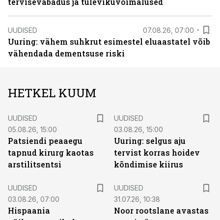
tervisevabadus ja tulevikuvõimalused
UUDISED
07.08.26, 07:00
Uuring: vähem suhkrut esimestel eluaastatel võib
vähendada dementsuse riski
HETKEL KUUM
UUDISED
UUDISED
05.08.26, 15:00
03.08.26, 15:00
Patsiendi peaaegu
Uuring: selgus aju
tapnud kirurg kaotas
tervist korras hoidev
arstilitsentsi
kõndimise kiirus
UUDISED
UUDISED
03.08.26, 07:00
31.07.26, 10:38
Hispaania
Noor rootslane avastas