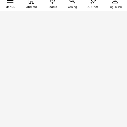
Menüü
Uudised
Raadio
Otsing
AI Chat
Logi sisse
Vana-Lõuna 39/1, 19094 Tallinn
(+372) 667 0111
meditsiiniuudised@aripaev.ee
Tellimisega seotud küsimused:
tellimiskeskus@aripaev.ee
Telli
Reklaam
Firmast
Sisu kasutamisõigused
Ajakirjaniku
eetikakoodeks
Üldtingimused
Privaatsustingimused
Küpsiste poliitika
KKK