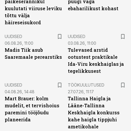
päikeserannikul
puugi väga
kuulutati viiruse leviku
ebaharilikust kohast
tõttu välja
häireseisukord
UUDISED
UUDISED
06.08.26, 11:00
03.08.26, 11:00
Madis Tiik asub
Tulevased arstid
Saaremaale perearstiks
ootustest praktikale
Ida-Viru keskhaiglas ja
tegelikkusest
ST
UUDISED
TÖÖKUULUTUSED
04.08.26, 14:48
27.07.26, 11:17
Mart Brauer: kolm
Tallinna Haigla ja
mudelit, et tervishoius
Lääne-Tallinna
paremini tööjõudu
Keskhaigla konkurss
planeerida
kahe haigla tippjuhi
ametikohale