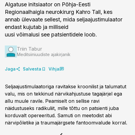
Algatuse initsiaator on Põhja-Eesti
Regionaalhaigla neurokirurg Kahro Tall, kes
annab ülevaate sellest, mida seljaajustimulaator
endast kujutab ja milliseid
uusi võimalusi see patsientidele loob.
Triin Tabur
Meditsiiniuudiste ajakirjanik
Jaga
Salvesta
Vihja
Seljaajustimulaatoriga ravitakse kroonilist ja talumatut
valu, mis on tekkinud närvikahjustuse tagajärjel ega
allu muule ravile. Peamiselt on sellise ravi
näidustuseks radikuliit, mille tõttu on patsienti juba
korduvalt opereeritud. Samuti on meetodist abi
närvipõletike ja traumajärgsete fantoomvalude korral.