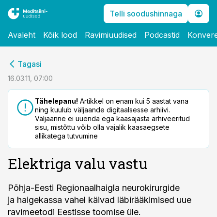
Telli soodushinnaga
Avaleht
Kõik lood
Ravimiuudised
Podcastid
Konvere
cebook
Tagasi
Twitter)
16.03.11, 07:00
kedIn
Tähelepanu!
Artikkel on enam kui 5 aastat vana
ning kuulub väljaande digitaalsesse arhiivi.
ail
Väljaanne ei uuenda ega kaasajasta arhiveeritud
sisu, mistõttu võib olla vajalik kaasaegsete
k
allikatega tutvumine
Elektriga valu vastu
Põhja-Eesti Regionaalhaigla neurokirurgide
ja haigekassa vahel käivad läbirääkimised uue
ravimeetodi Eestisse toomise üle.