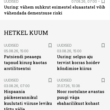
UUDISED
07.08.26, 07:00
Uuring: vähem suhkrut esimestel eluaastatel võib
vähendada dementsuse riski
HETKEL KUUM
UUDISED
UUDISED
05.08.26, 15:00
03.08.26, 15:00
Patsiendi peaaegu
Uuring: selgus aju
tapnud kirurg kaotas
tervist korras hoidev
arstilitsentsi
kõndimise kiirus
UUDISED
UUDISED
03.08.26, 07:00
31.07.26, 10:38
Hispaania
Noor rootslane avastas
päikeserannikul
puugi väga
kuulutati viiruse leviku
ebaharilikust kohast
tõttu välja