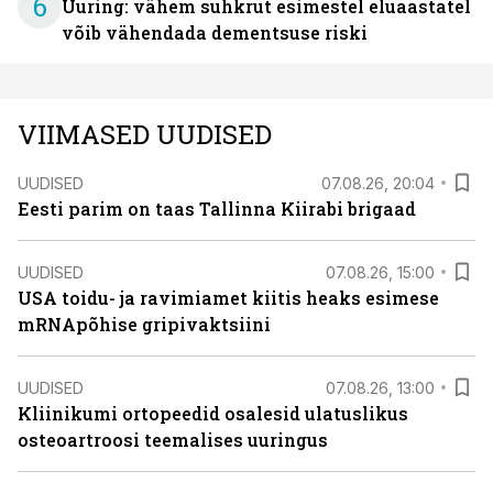
6
Uuring: vähem suhkrut esimestel eluaastatel
võib vähendada dementsuse riski
VIIMASED UUDISED
UUDISED
07.08.26, 20:04
Eesti parim on taas Tallinna Kiirabi brigaad
UUDISED
07.08.26, 15:00
USA toidu- ja ravimiamet kiitis heaks esimese
mRNApõhise gripivaktsiini
UUDISED
07.08.26, 13:00
Kliinikumi ortopeedid osalesid ulatuslikus
osteoartroosi teemalises uuringus