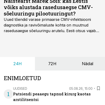
Naistearst Marek Šois: kas Eestis
võiks alustada rasedusaegse CMV-
sõeluuringu pilootuuringut?
Uued tõendid varase primaarse CMV-infektsiooni
diagnostika ja ravivõimaluste kohta on muutnud
rasedusaegse sõeluuringu arutelu. Eesti otsus vajab
siiski kohalikke epidemioloogilisi andmeid ning
rasedusaegse ja vastsündinute sõeluuringu võrdlust,
kirjutab naistearst dr Marek Šois, kes on
spetsialiseerunud lootemeditsiinile.
24H
72H
Nädal
ENIMLOETUD
UUDISED
05.08.26, 15:00
1
Patsiendi peaaegu tapnud kirurg kaotas
arstilitsentsi