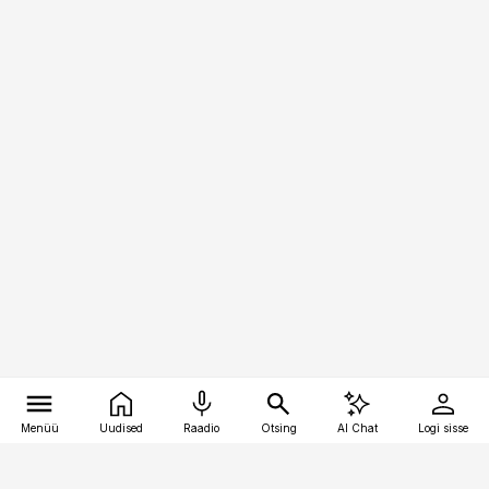
Menüü
Uudised
Raadio
Otsing
AI Chat
Logi sisse