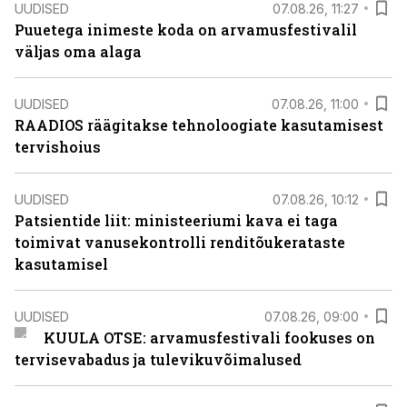
UUDISED
07.08.26, 11:27
Puuetega inimeste koda on arvamusfestivalil
väljas oma alaga
UUDISED
07.08.26, 11:00
RAADIOS räägitakse tehnoloogiate kasutamisest
tervishoius
UUDISED
07.08.26, 10:12
Patsientide liit: ministeeriumi kava ei taga
toimivat vanusekontrolli renditõukerataste
kasutamisel
UUDISED
07.08.26, 09:00
KUULA OTSE: arvamusfestivali fookuses on
tervisevabadus ja tulevikuvõimalused