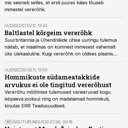
mis seisneb selles, et arsti juures käies tõuseb
inimestel vererõhk.
UUDISED
07.02.11, 13:43
Baltlastel kõrgeim vererõhk
Suurbritannia ja Ühendriikide ühise uuringu tulemus
näitab, et maailmas on kümnest inimesest vähemalt
üks ülekaaluline. Kuigi vererõhk on üldises plaanis
madaldunud, on Eesti, Läti ja Leedu elanikel jätkuvalt
kõrge vererõhk.
UUDISED
30.05.11, 13:56
Hommikuste südameatakkide
arvukus ei ole tingitud vererõhust
Vererõhu mõõtmise tulemused varieeruvad kogu
ööpäeva jooksul ning on madalaimad hommikuti,
kirjutas ERR Teadusuudised.
SISUTURUNDUS
30.07.26, 09:18
ST