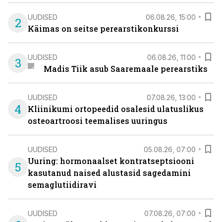
UUDISED
06.08.26, 15:00
2
Käimas on seitse perearstikonkurssi
UUDISED
06.08.26, 11:00
3
Madis Tiik asub Saaremaale perearstiks
UUDISED
07.08.26, 13:00
4
Kliinikumi ortopeedid osalesid ulatuslikus
osteoartroosi teemalises uuringus
UUDISED
05.08.26, 07:00
Uuring: hormonaalset kontratseptsiooni
5
kasutanud naised alustasid sagedamini
semaglutiidiravi
UUDISED
07.08.26, 07:00