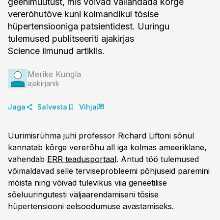
geenimuutust, mis võivad vallandada kõrge
vererõhutõve kuni kolmandikul tõsise
hüpertensiooniga patsientidest. Uuringu
tulemused publitseeriti ajakirjas
Science ilmunud artiklis.
Merike Kungla
ajakirjanik
Jaga
Salvesta
Vihja
Uurimisrühma juhi professor Richard Liftoni sõnul
kannatab kõrge vererõhu all iga kolmas ameeriklane,
vahendab
ERR teadusportaal
. Antud töö tulemused
võimaldavad selle terviseprobleemi põhjuseid paremini
mõista ning võivad tulevikus viia geneetilise
sõeluuringutesti väljaarendamiseni tõsise
hüpertensiooni eelsoodumuse avastamiseks.