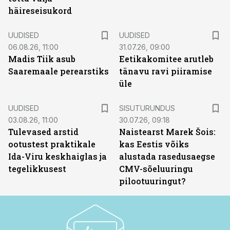
häireseisukord
UUDISED
UUDISED
06.08.26, 11:00
31.07.26, 09:00
Madis Tiik asub
Eetikakomitee arutleb
Saaremaale perearstiks
tänavu ravi piiramise
üle
ST
UUDISED
SISUTURUNDUS
03.08.26, 11:00
30.07.26, 09:18
Tulevased arstid
Naistearst Marek Šois:
ootustest praktikale
kas Eestis võiks
Ida-Viru keskhaiglas ja
alustada rasedusaegse
tegelikkusest
CMV-sõeluuringu
pilootuuringut?