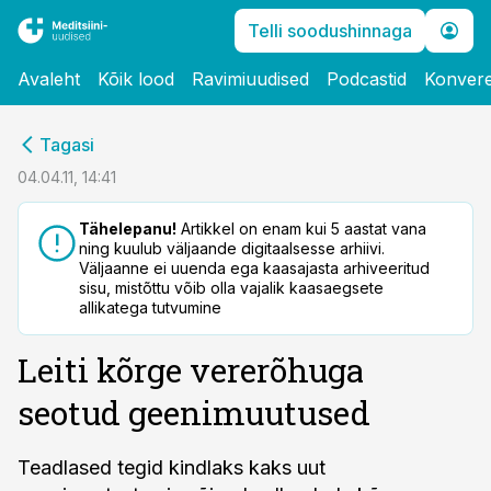
Telli soodushinnaga
Avaleht
Kõik lood
Ravimiuudised
Podcastid
Konvere
cebook
Tagasi
Twitter)
04.04.11, 14:41
kedIn
Tähelepanu!
Artikkel on enam kui 5 aastat vana
ning kuulub väljaande digitaalsesse arhiivi.
ail
Väljaanne ei uuenda ega kaasajasta arhiveeritud
sisu, mistõttu võib olla vajalik kaasaegsete
k
allikatega tutvumine
Leiti kõrge vererõhuga
seotud geenimuutused
Teadlased tegid kindlaks kaks uut