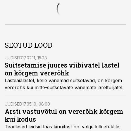
SEOTUD LOOD
UUDISED
17.02.11, 15:28
Suitsetamise juures viibivatel lastel
on kõrgem vererõhk
Lasteaialastel, kelle vanemad suitsetavad, on kõrgem
vererõhk kui mitte-suitsetavate vanemate järeltulijatel.
UUDISED
17.05.10, 08:00
Arsti vastuvõtul on vererõhk kõrgem
kui kodus
Teadlased leidsid taas kinnitust nn. valge kitli efektile,