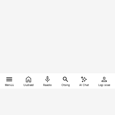
Menüü
Uudised
Raadio
Otsing
AI Chat
Logi sisse
Vana-Lõuna 39/1, 19094 Tallinn
(+372) 667 0111