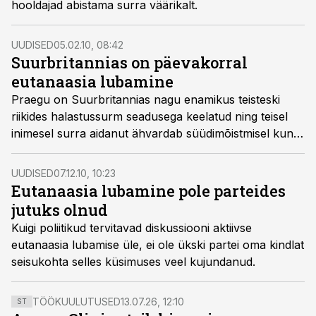
hooldajad abistama surra väärikalt.
UUDISED
05.02.10, 08:42
Suurbritannias on päevakorral
eutanaasia lubamine
Praegu on Suurbritannias nagu enamikus teisteski
riikides halastussurm seadusega keelatud ning teisel
inimesel surra aidanut ähvardab süüdimõistmisel kuni
14-aastane vangistus. Küll aga on võimudel õigus
otsustada, mis tingimustel eutanaasiajuhtumeid
UUDISED
07.12.10, 10:23
kriminaalkorras kohtu ette tuua.
Eutanaasia lubamine pole parteides
jutuks olnud
Kuigi poliitikud tervitavad diskussiooni aktiivse
eutanaasia lubamise üle, ei ole ükski partei oma kindlat
seisukohta selles küsimuses veel kujundanud.
TÖÖKUULUTUSED
13.07.26, 12:10
ST