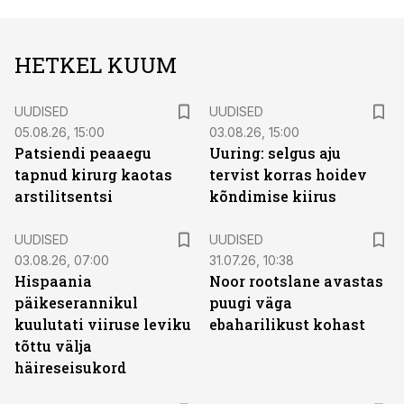
HETKEL KUUM
UUDISED
UUDISED
05.08.26, 15:00
03.08.26, 15:00
Patsiendi peaaegu
Uuring: selgus aju
tapnud kirurg kaotas
tervist korras hoidev
arstilitsentsi
kõndimise kiirus
UUDISED
UUDISED
03.08.26, 07:00
31.07.26, 10:38
Hispaania
Noor rootslane avastas
päikeserannikul
puugi väga
kuulutati viiruse leviku
ebaharilikust kohast
tõttu välja
häireseisukord