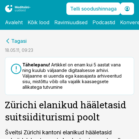
Telli soodushinnaga
Avaleht
Kõik lood
Ravimiuudised
Podcastid
Konvere
cebook
Tagasi
Twitter)
18.05.11, 09:23
kedIn
Tähelepanu!
Artikkel on enam kui 5 aastat vana
ning kuulub väljaande digitaalsesse arhiivi.
ail
Väljaanne ei uuenda ega kaasajasta arhiveeritud
sisu, mistõttu võib olla vajalik kaasaegsete
k
allikatega tutvumine
Zürichi elanikud hääletasid
suitsiiditurismi poolt
Šveitsi Zürichi kantoni elanikud hääletasid