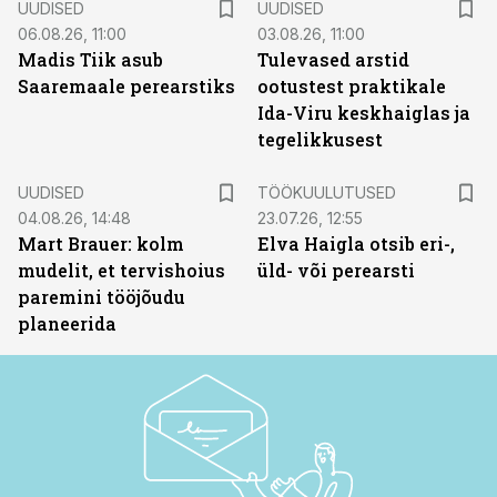
UUDISED
UUDISED
06.08.26, 11:00
03.08.26, 11:00
Madis Tiik asub
Tulevased arstid
Saaremaale perearstiks
ootustest praktikale
Ida-Viru keskhaiglas ja
tegelikkusest
ST
UUDISED
TÖÖKUULUTUSED
04.08.26, 14:48
23.07.26, 12:55
Mart Brauer: kolm
Elva Haigla otsib eri-,
mudelit, et tervishoius
üld- või perearsti
paremini tööjõudu
planeerida