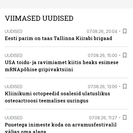
VIIMASED UUDISED
UUDISED
07.08.26, 20:04
Eesti parim on taas Tallinna Kiirabi brigaad
UUDISED
07.08.26, 15:00
USA toidu- ja ravimiamet kiitis heaks esimese
mRNApõhise gripivaktsiini
UUDISED
07.08.26, 13:00
Kliinikumi ortopeedid osalesid ulatuslikus
osteoartroosi teemalises uuringus
UUDISED
07.08.26, 11:27
Puuetega inimeste koda on arvamusfestivalil
väljas oma alaga