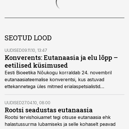
SEOTUD LOOD
UUDISED
09.11.10, 13:47
Konverents: Eutanaasia ja elu lõpp –
eetilised küsimused
Eesti Bioeetika Nõukogu korraldab 24. novembril
eutanaasiateemalise konverentsi, kus astuvad
ettekannetega üles mitmed erialaspetsialistid
meditsiinivaldkonnast õigusteaduseni.
UUDISED
27.04.10, 08:00
Rootsi seadustas eutanaasia
Rootsi tervishoiuamet tegi otsuse eutanaasia ehk
halastussurma lubamiseks ja selle kohaselt peavad