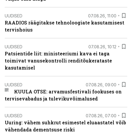
UUDISED
07.08.26, 11:00
RAADIOS räägitakse tehnoloogiate kasutamisest
tervishoius
UUDISED
07.08.26, 10:12
Patsientide liit: ministeeriumi kava ei taga
toimivat vanusekontrolli renditõukerataste
kasutamisel
UUDISED
07.08.26, 09:00
KUULA OTSE: arvamusfestivali fookuses on
tervisevabadus ja tulevikuvõimalused
UUDISED
07.08.26, 07:00
Uuring: vähem suhkrut esimestel eluaastatel võib
vähendada dementsuse riski