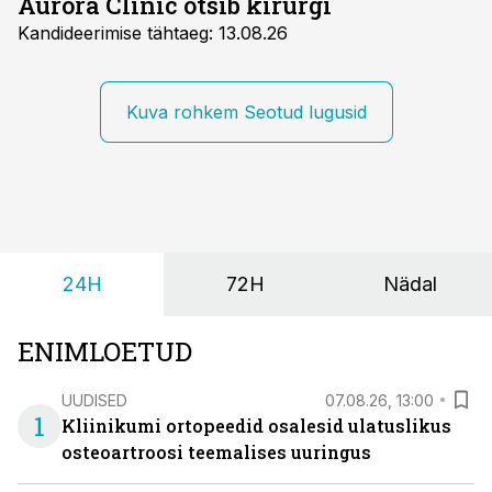
Aurora Clinic otsib kirurgi
Kandideerimise tähtaeg: 13.08.26
Kuva rohkem Seotud lugusid
24H
72H
Nädal
ENIMLOETUD
UUDISED
07.08.26, 13:00
1
Kliinikumi ortopeedid osalesid ulatuslikus
osteoartroosi teemalises uuringus