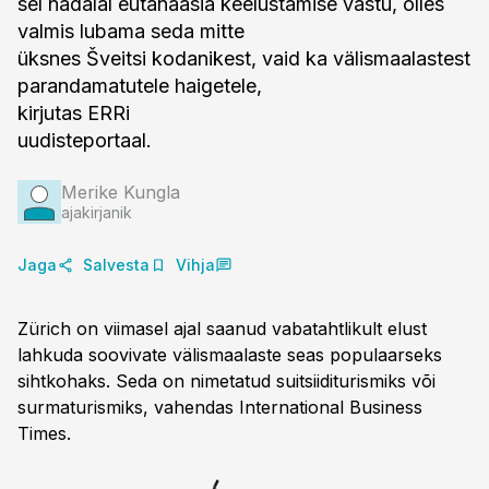
sel nädalal eutanaasia keelustamise vastu, olles
valmis lubama seda mitte
üksnes Šveitsi kodanikest, vaid ka välismaalastest
parandamatutele haigetele,
kirjutas ERRi
uudisteportaal.
Merike Kungla
ajakirjanik
Jaga
Salvesta
Vihja
Zürich on viimasel ajal saanud vabatahtlikult elust
lahkuda soovivate välismaalaste seas populaarseks
sihtkohaks. Seda on nimetatud suitsiiditurismiks või
surmaturismiks, vahendas International Business
Times.