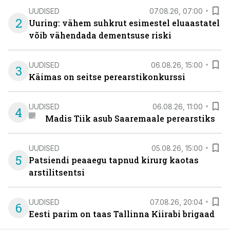
UUDISED
07.08.26, 07:00
2
Uuring: vähem suhkrut esimestel eluaastatel
võib vähendada dementsuse riski
UUDISED
06.08.26, 15:00
3
Käimas on seitse perearstikonkurssi
UUDISED
06.08.26, 11:00
4
Madis Tiik asub Saaremaale perearstiks
UUDISED
05.08.26, 15:00
5
Patsiendi peaaegu tapnud kirurg kaotas
arstilitsentsi
UUDISED
07.08.26, 20:04
6
Eesti parim on taas Tallinna Kiirabi brigaad