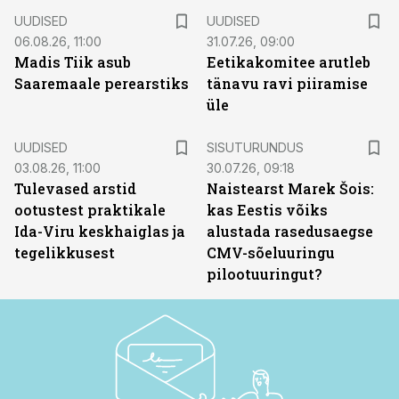
UUDISED
UUDISED
06.08.26, 11:00
31.07.26, 09:00
Madis Tiik asub
Eetikakomitee arutleb
Saaremaale perearstiks
tänavu ravi piiramise
üle
ST
UUDISED
SISUTURUNDUS
03.08.26, 11:00
30.07.26, 09:18
Tulevased arstid
Naistearst Marek Šois:
ootustest praktikale
kas Eestis võiks
Ida-Viru keskhaiglas ja
alustada rasedusaegse
tegelikkusest
CMV-sõeluuringu
pilootuuringut?