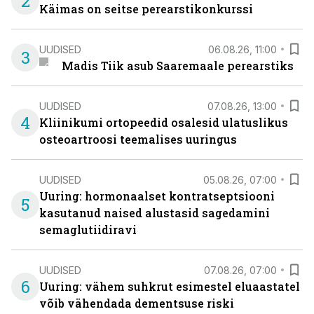
2
Käimas on seitse perearstikonkurssi
UUDISED
06.08.26, 11:00
3
Madis Tiik asub Saaremaale perearstiks
UUDISED
07.08.26, 13:00
4
Kliinikumi ortopeedid osalesid ulatuslikus
osteoartroosi teemalises uuringus
UUDISED
05.08.26, 07:00
Uuring: hormonaalset kontratseptsiooni
5
kasutanud naised alustasid sagedamini
semaglutiidiravi
UUDISED
07.08.26, 07:00
6
Uuring: vähem suhkrut esimestel eluaastatel
võib vähendada dementsuse riski