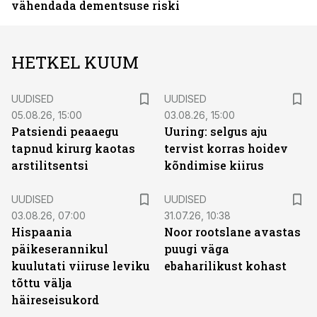
vähendada dementsuse riski
HETKEL KUUM
UUDISED
UUDISED
05.08.26, 15:00
03.08.26, 15:00
Patsiendi peaaegu
Uuring: selgus aju
tapnud kirurg kaotas
tervist korras hoidev
arstilitsentsi
kõndimise kiirus
UUDISED
UUDISED
03.08.26, 07:00
31.07.26, 10:38
Hispaania
Noor rootslane avastas
päikeserannikul
puugi väga
kuulutati viiruse leviku
ebaharilikust kohast
tõttu välja
häireseisukord