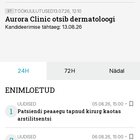
annab regionaalhaigla teada.
TÖÖKUULUTUSED
13.07.26, 12:10
ST
Aurora Clinic otsib dermatoloogi
Kandideerimise tähtaeg: 13.08.26
24H
72H
Nädal
ENIMLOETUD
UUDISED
05.08.26, 15:00
1
Patsiendi peaaegu tapnud kirurg kaotas
arstilitsentsi
UUDISED
06.08.26, 15:00