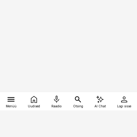
Menüü
Uudised
Raadio
Otsing
AI Chat
Logi sisse
Vana-Lõuna 39/1, 19094 Tallinn