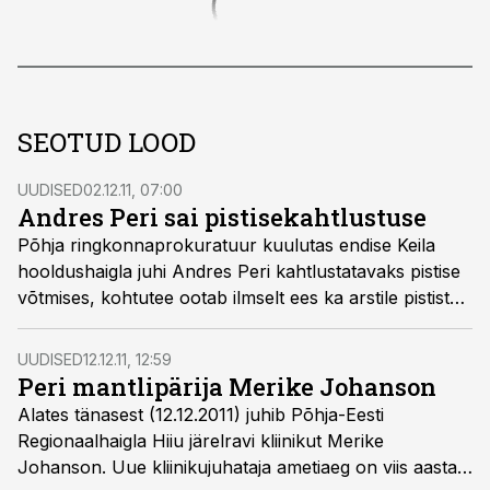
SEOTUD LOOD
UUDISED
02.12.11, 07:00
Andres Peri sai pistisekahtlustuse
Põhja ringkonnaprokuratuur kuulutas endise Keila
hooldushaigla juhi Andres Peri kahtlustatavaks pistise
võtmises, kohtutee ootab ilmselt ees ka arstile pistist
andnud haige lähisugulast, kirjutas Postimees.
UUDISED
12.12.11, 12:59
Peri mantlipärija Merike Johanson
Alates tänasest (12.12.2011) juhib Põhja-Eesti
Regionaalhaigla Hiiu järelravi kliinikut Merike
Johanson. Uue kliinikujuhataja ametiaeg on viis aastat,