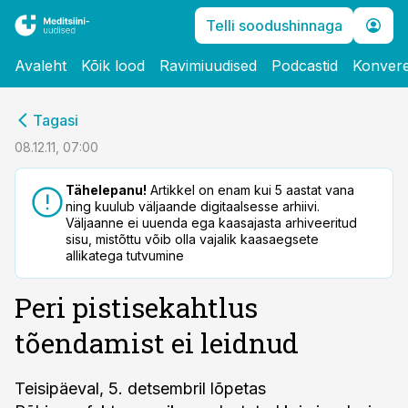
Telli soodushinnaga
Avaleht
Kõik lood
Ravimiuudised
Podcastid
Konvere
cebook
Tagasi
Twitter)
08.12.11, 07:00
kedIn
Tähelepanu!
Artikkel on enam kui 5 aastat vana
ning kuulub väljaande digitaalsesse arhiivi.
ail
Väljaanne ei uuenda ega kaasajasta arhiveeritud
sisu, mistõttu võib olla vajalik kaasaegsete
k
allikatega tutvumine
Peri pistisekahtlus
tõendamist ei leidnud
Teisipäeval, 5. detsembril lõpetas