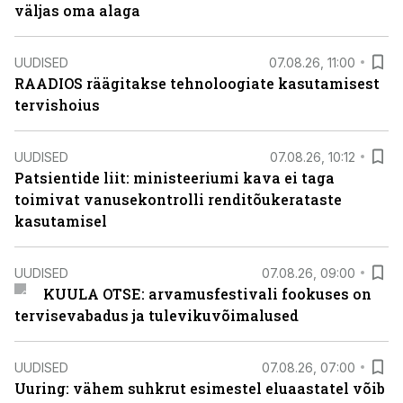
väljas oma alaga
UUDISED
07.08.26, 11:00
RAADIOS räägitakse tehnoloogiate kasutamisest
tervishoius
UUDISED
07.08.26, 10:12
Patsientide liit: ministeeriumi kava ei taga
toimivat vanusekontrolli renditõukerataste
kasutamisel
UUDISED
07.08.26, 09:00
KUULA OTSE: arvamusfestivali fookuses on
tervisevabadus ja tulevikuvõimalused
UUDISED
07.08.26, 07:00
Uuring: vähem suhkrut esimestel eluaastatel võib