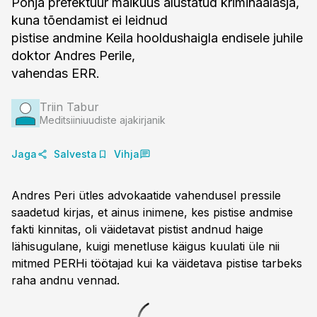
Põhja prefektuur maikuus alustatud kriminaalasja,
kuna tõendamist ei leidnud
pistise andmine Keila hooldushaigla endisele juhile
doktor Andres Perile,
vahendas ERR.
Triin Tabur
Meditsiiniuudiste ajakirjanik
Jaga
Salvesta
Vihja
Andres Peri ütles advokaatide vahendusel pressile
saadetud kirjas, et ainus inimene, kes pistise andmise
fakti kinnitas, oli väidetavat pistist andnud haige
lähisugulane, kuigi menetluse käigus kuulati üle nii
mitmed PERHi töötajad kui ka väidetava pistise tarbeks
raha andnu vennad.