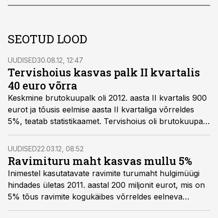
SEOTUD LOOD
UUDISED
30.08.12, 12:47
Tervishoius kasvas palk II kvartalis
40 euro võrra
Keskmine brutokuupalk oli 2012. aasta II kvartalis 900
eurot ja tõusis eelmise aasta II kvartaliga võrreldes
5%, teatab statistikaamet. Tervishoius oli brutokuupalk
keskmiselt 918 eurot.
UUDISED
22.03.12, 08:52
Ravimituru maht kasvas mullu 5%
Inimestel kasutatavate ravimite turumaht hulgimüügi
hindades ületas 2011. aastal 200 miljonit eurot, mis on
5% tõus ravimite kogukäibes võrreldes eelneva
aastaga. Varasemast suurem oli mullu kasvajavastaste