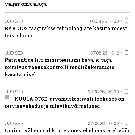
väljas oma alaga
UUDISED
07.08.26, 11:00
RAADIOS räägitakse tehnoloogiate kasutamisest
tervishoius
UUDISED
07.08.26, 10:12
Patsientide liit: ministeeriumi kava ei taga
toimivat vanusekontrolli renditõukerataste
kasutamisel
UUDISED
07.08.26, 09:00
KUULA OTSE: arvamusfestivali fookuses on
tervisevabadus ja tulevikuvõimalused
UUDISED
07.08.26, 07:00
Uuring: vähem suhkrut esimestel eluaastatel võib