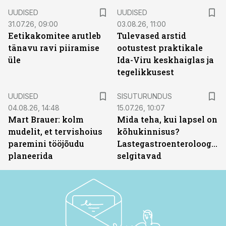
UUDISED
UUDISED
31.07.26, 09:00
03.08.26, 11:00
Eetikakomitee arutleb
Tulevased arstid
tänavu ravi piiramise
ootustest praktikale
üle
Ida-Viru keskhaiglas ja
tegelikkusest
ST
UUDISED
SISUTURUNDUS
04.08.26, 14:48
15.07.26, 10:07
Mart Brauer: kolm
Mida teha, kui lapsel on
mudelit, et tervishoius
kõhukinnisus?
paremini tööjõudu
Lastegastroenteroloogid
planeerida
selgitavad