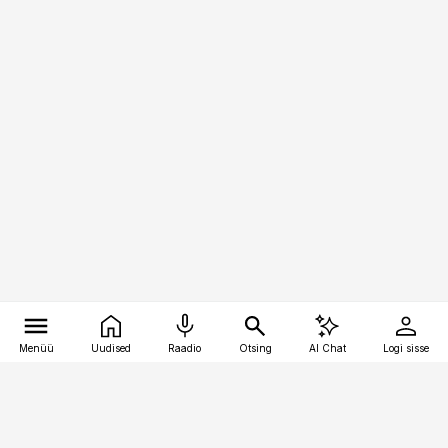
Menüü
Uudised
Raadio
Otsing
AI Chat
Logi sisse
Vana-Lõuna 39/1, 19094 Tallinn