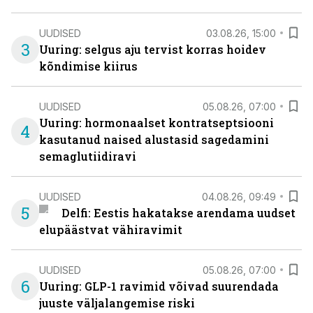
UUDISED
03.08.26, 15:00
3
Uuring: selgus aju tervist korras hoidev
kõndimise kiirus
UUDISED
05.08.26, 07:00
Uuring: hormonaalset kontratseptsiooni
4
kasutanud naised alustasid sagedamini
semaglutiidiravi
UUDISED
04.08.26, 09:49
5
Delfi: Eestis hakatakse arendama uudset
elupäästvat vähiravimit
UUDISED
05.08.26, 07:00
6
Uuring: GLP-1 ravimid võivad suurendada
juuste väljalangemise riski