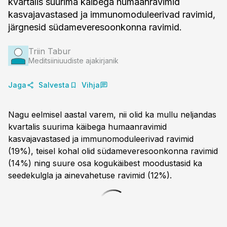
kvartalis suurima käibega humaanravimid
kasvajavastased ja immunomoduleerivad ravimid,
järgnesid südameveresoonkonna ravimid.
Triin Tabur
Meditsiiniuudiste ajakirjanik
Jaga
Salvesta
Vihja
Nagu eelmisel aastal varem, nii olid ka mullu neljandas
kvartalis suurima käibega humaanravimid
kasvajavastased ja immunomoduleerivad ravimid
(19%), teisel kohal olid südameveresoonkonna ravimid
(14%) ning suure osa kogukäibest moodustasid ka
seedekulgla ja ainevahetuse ravimid (12%).