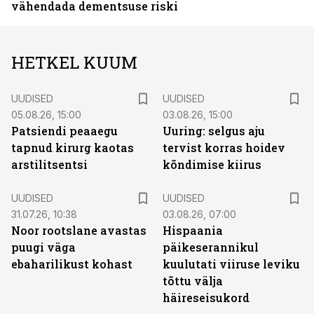
vähendada dementsuse riski
HETKEL KUUM
UUDISED
UUDISED
05.08.26, 15:00
03.08.26, 15:00
Patsiendi peaaegu
Uuring: selgus aju
tapnud kirurg kaotas
tervist korras hoidev
arstilitsentsi
kõndimise kiirus
UUDISED
UUDISED
31.07.26, 10:38
03.08.26, 07:00
Noor rootslane avastas
Hispaania
puugi väga
päikeserannikul
ebaharilikust kohast
kuulutati viiruse leviku
tõttu välja
häireseisukord