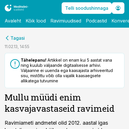
Telli soodushinnaga
Avaleht
Kõik lood
Ravimiuudised
Podcastid
Konvere
cebook
Tagasi
Twitter)
11.02.13, 14:55
kedIn
Tähelepanu!
Artikkel on enam kui 5 aastat vana
ning kuulub väljaande digitaalsesse arhiivi.
ail
Väljaanne ei uuenda ega kaasajasta arhiveeritud
sisu, mistõttu võib olla vajalik kaasaegsete
k
allikatega tutvumine
Mullu müüdi enim
kasvajavastaseid ravimeid
Ravimiameti andmetel olid 2012. aastal igas