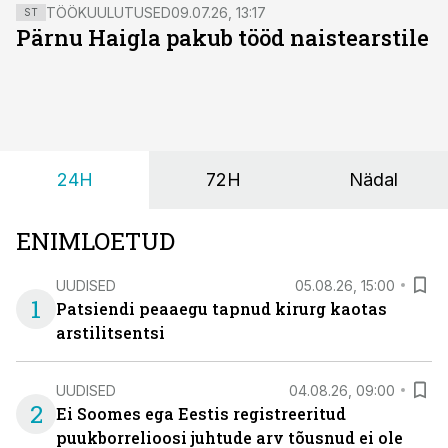
ravimite käive.
TÖÖKUULUTUSED
09.07.26, 13:17
ST
Pärnu Haigla pakub tööd naistearstile
24H
72H
Nädal
ENIMLOETUD
UUDISED
05.08.26, 15:00
1
Patsiendi peaaegu tapnud kirurg kaotas
arstilitsentsi
UUDISED
04.08.26, 09:00
2
Ei Soomes ega Eestis registreeritud
puukborrelioosi juhtude arv tõusnud ei ole