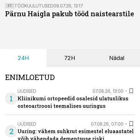
TÖÖKUULUTUSED
09.07.26, 13:17
ST
Pärnu Haigla pakub tööd naistearstile
24H
72H
Nädal
ENIMLOETUD
UUDISED
07.08.26, 13:00
1
Kliinikumi ortopeedid osalesid ulatuslikus
osteoartroosi teemalises uuringus
UUDISED
07.08.26, 07:00
2
Uuring: vähem suhkrut esimestel eluaastatel
võib vähendada dementsuse riski