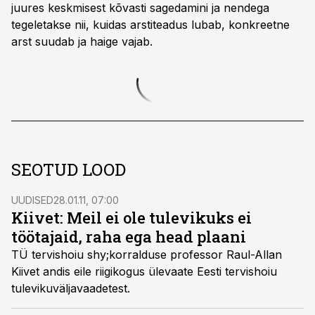
juures keskmisest kõvasti sagedamini ja nendega
tegeletakse nii, kuidas arstiteadus lubab, konkreetne
arst suudab ja haige vajab.
SEOTUD LOOD
UUDISED
28.01.11, 07:00
Kiivet: Meil ei ole tulevikuks ei
töötajaid, raha ega head plaani
TÜ tervishoiu shy;korralduse professor Raul-Allan
Kiivet andis eile riigikogus ülevaate Eesti tervishoiu
tulevikuväljavaadetest.