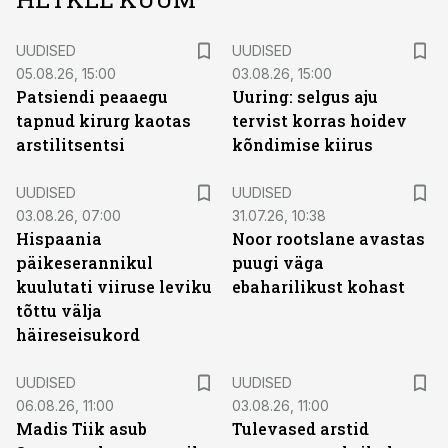
UUDISED
UUDISED
05.08.26, 15:00
03.08.26, 15:00
Patsiendi peaaegu
Uuring: selgus aju
tapnud kirurg kaotas
tervist korras hoidev
arstilitsentsi
kõndimise kiirus
UUDISED
UUDISED
03.08.26, 07:00
31.07.26, 10:38
Hispaania
Noor rootslane avastas
päikeserannikul
puugi väga
kuulutati viiruse leviku
ebaharilikust kohast
tõttu välja
häireseisukord
UUDISED
UUDISED
06.08.26, 11:00
03.08.26, 11:00
Madis Tiik asub
Tulevased arstid