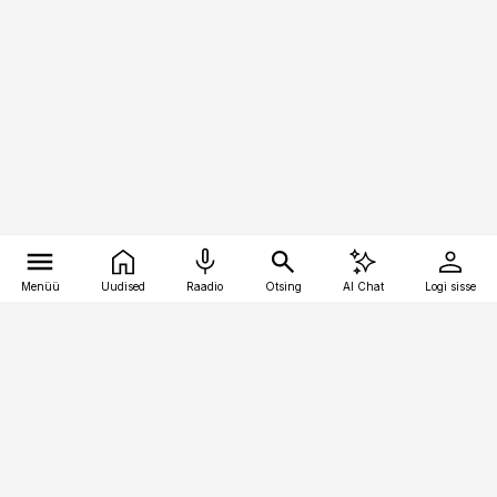
Menüü
Uudised
Raadio
Otsing
AI Chat
Logi sisse
Vana-Lõuna 39/1, 19094 Tallinn
(+372) 667 0111
meditsiiniuudised@aripaev.ee
Tellimisega seotud küsimused: