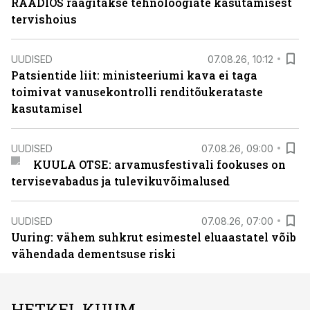
RAADIOS räägitakse tehnoloogiate kasutamisest
tervishoius
UUDISED
07.08.26, 10:12
Patsientide liit: ministeeriumi kava ei taga
toimivat vanusekontrolli renditõukerataste
kasutamisel
UUDISED
07.08.26, 09:00
KUULA OTSE: arvamusfestivali fookuses on
tervisevabadus ja tulevikuvõimalused
UUDISED
07.08.26, 07:00
Uuring: vähem suhkrut esimestel eluaastatel võib
vähendada dementsuse riski
HETKEL KUUM