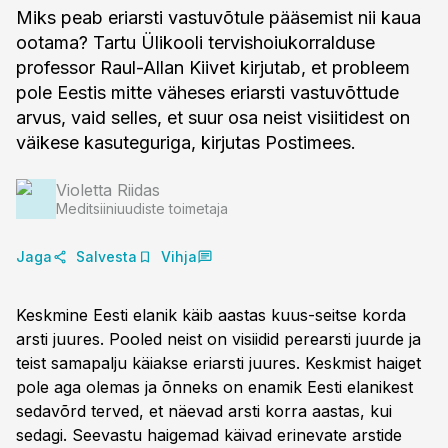
Miks peab eriarsti vastuvõtule pääsemist nii kaua
ootama? Tartu Ülikooli tervishoiu­­korralduse
professor Raul-Allan Kiivet kirjutab, et probleem
pole Eestis mitte väheses eriarsti vastuvõttude
arvus, vaid selles, et suur osa neist visiitidest on
väikese kasuteguriga, kirjutas Postimees.
Violetta Riidas
Meditsiiniuudiste toimetaja
Jaga
Salvesta
Vihja
Keskmine Eesti elanik käib aastas kuus-seitse korda
arsti juures. Pooled neist on visiidid perearsti juurde ja
teist samapalju käiakse eriarsti juures. Keskmist haiget
pole aga olemas ja õnneks on enamik Eesti elanikest
sedavõrd terved, et näevad arsti korra aastas, kui
sedagi. Seevastu haigemad käivad erinevate arstide