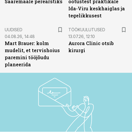
Saaremaale perearstiks
ootustest praktikale
Ida-Viru keskhaiglas ja
tegelikkusest
ST
UUDISED
TÖÖKUULUTUSED
04.08.26, 14:48
13.07.26, 12:10
Mart Brauer: kolm
Aurora Clinic otsib
mudelit, et tervishoius
kirurgi
paremini tööjõudu
planeerida