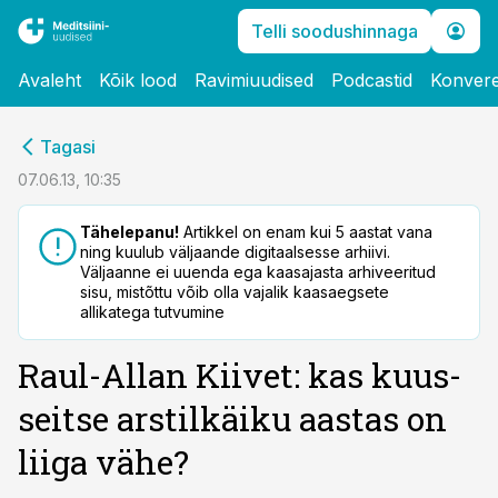
Telli soodushinnaga
Avaleht
Kõik lood
Ravimiuudised
Podcastid
Konvere
cebook
Tagasi
Twitter)
07.06.13, 10:35
kedIn
Tähelepanu!
Artikkel on enam kui 5 aastat vana
ning kuulub väljaande digitaalsesse arhiivi.
ail
Väljaanne ei uuenda ega kaasajasta arhiveeritud
sisu, mistõttu võib olla vajalik kaasaegsete
k
allikatega tutvumine
Raul-Allan Kiivet: kas kuus-
seitse arstilkäiku aastas on
liiga vähe?