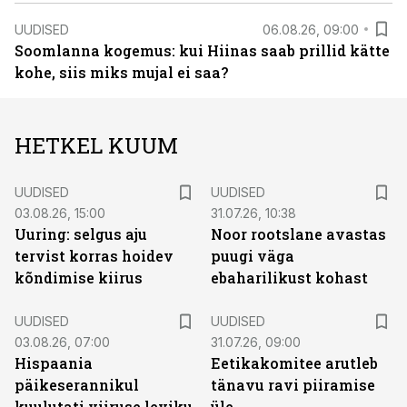
UUDISED
06.08.26, 09:00
Soomlanna kogemus: kui Hiinas saab prillid kätte
kohe, siis miks mujal ei saa?
HETKEL KUUM
UUDISED
UUDISED
03.08.26, 15:00
31.07.26, 10:38
Uuring: selgus aju
Noor rootslane avastas
tervist korras hoidev
puugi väga
kõndimise kiirus
ebaharilikust kohast
UUDISED
UUDISED
03.08.26, 07:00
31.07.26, 09:00
Hispaania
Eetikakomitee arutleb
päikeserannikul
tänavu ravi piiramise
kuulutati viiruse leviku
üle