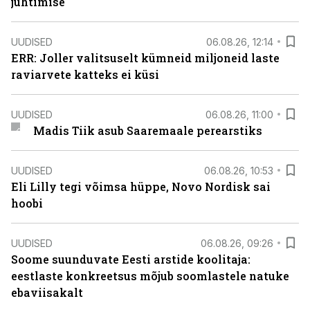
juhtimise
UUDISED
06.08.26, 12:14
ERR: Joller valitsuselt kümneid miljoneid laste
raviarvete katteks ei küsi
UUDISED
06.08.26, 11:00
Madis Tiik asub Saaremaale perearstiks
UUDISED
06.08.26, 10:53
Eli Lilly tegi võimsa hüppe, Novo Nordisk sai
hoobi
UUDISED
06.08.26, 09:26
Soome suunduvate Eesti arstide koolitaja:
eestlaste konkreetsus mõjub soomlastele natuke
ebaviisakalt