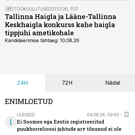
ka Nõmme Silmakeskuse.
TÖÖKUULUTUSED
27.07.26, 11:17
ST
Tallinna Haigla ja Lääne-Tallinna
Keskhaigla konkurss kahe haigla
tippjuhi ametikohale
Kandideerimise tähtaeg: 10.08.26
24H
72H
Nädal
ENIMLOETUD
UUDISED
04.08.26, 09:00
1
Ei Soomes ega Eestis registreeritud
puukborrelioosi juhtude arv tõusnud ei ole