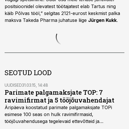
positsioonidel olevatest töötajatest elab Tartus ning
käib Põlvas tööl,” selgitas 2121-eurost keskmist palka
maksva Takeda Pharma juhatuse liige
Jürgen Kukk
.
SEOTUD LOOD
UUDISED
31.03.15, 14:48
Parimate palgamaksjate TOP: 7
ravimifirmat ja 5 tööjõuvahendajat
Äripäeva koostatud parimate palgamaksjate TOPi
esimese 100 seas on hulk ravimifirmasid,
tööjõuvahendusega tegelevaid ettevõtteid ja
meditsiiniseadmetega tegelevaid asutusi. TOPist leiab