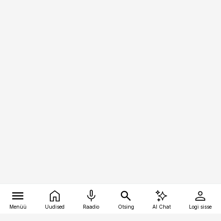
Menüü
Uudised
Raadio
Otsing
AI Chat
Logi sisse