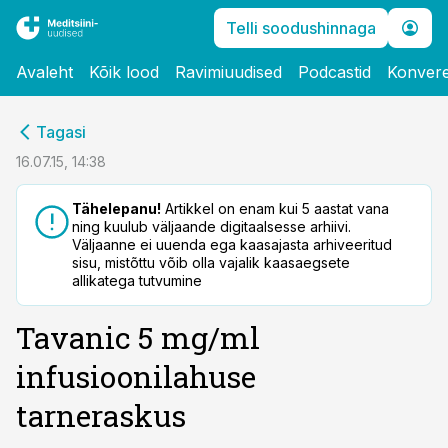
Telli soodushinnaga
Avaleht
Kõik lood
Ravimiuudised
Podcastid
Konvere
cebook
Tagasi
Twitter)
16.07.15, 14:38
kedIn
Tähelepanu!
Artikkel on enam kui 5 aastat vana
ning kuulub väljaande digitaalsesse arhiivi.
ail
Väljaanne ei uuenda ega kaasajasta arhiveeritud
sisu, mistõttu võib olla vajalik kaasaegsete
k
allikatega tutvumine
Tavanic 5 mg/ml
infusioonilahuse
tarneraskus