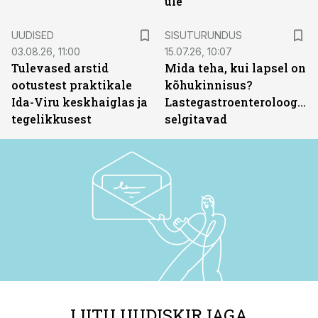
üle
ST
UUDISED
SISUTURUNDUS
03.08.26, 11:00
15.07.26, 10:07
Tulevased arstid
Mida teha, kui lapsel on
ootustest praktikale
kõhukinnisus?
Ida-Viru keskhaiglas ja
Lastegastroenteroloogid
tegelikkusest
selgitavad
LIITU UUDISKIRJAGA