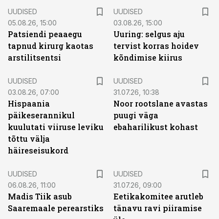
UUDISED
UUDISED
05.08.26, 15:00
03.08.26, 15:00
Patsiendi peaaegu
Uuring: selgus aju
tapnud kirurg kaotas
tervist korras hoidev
arstilitsentsi
kõndimise kiirus
UUDISED
UUDISED
03.08.26, 07:00
31.07.26, 10:38
Hispaania
Noor rootslane avastas
päikeserannikul
puugi väga
kuulutati viiruse leviku
ebaharilikust kohast
tõttu välja
häireseisukord
UUDISED
UUDISED
06.08.26, 11:00
31.07.26, 09:00
Madis Tiik asub
Eetikakomitee arutleb
Saaremaale perearstiks
tänavu ravi piiramise