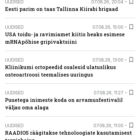
UUDISED
07.08.26, 20:04
Eesti parim on taas Tallinna Kiirabi brigaad
UUDISED
07.08.26, 15:00
USA toidu- ja ravimiamet kiitis heaks esimese
mRNApõhise gripivaktsiini
UUDISED
07.08.26, 13:00
Kliinikumi ortopeedid osalesid ulatuslikus
osteoartroosi teemalises uuringus
UUDISED
07.08.26, 11:27
Puuetega inimeste koda on arvamusfestivalil
väljas oma alaga
UUDISED
07.08.26, 11:00
RAADIOS räägitakse tehnoloogiate kasutamisest