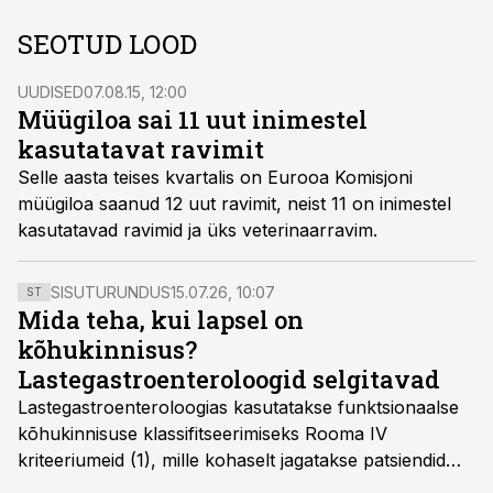
SEOTUD LOOD
UUDISED
07.08.15, 12:00
Müügiloa sai 11 uut inimestel
kasutatavat ravimit
Selle aasta teises kvartalis on Eurooa Komisjoni
müügiloa saanud 12 uut ravimit, neist 11 on inimestel
kasutatavad ravimid ja üks veterinaarravim.
SISUTURUNDUS
15.07.26, 10:07
ST
Mida teha, kui lapsel on
kõhukinnisus?
Lastegastroenteroloogid selgitavad
Lastegastroenteroloogias kasutatakse funktsionaalse
kõhukinnisuse klassifitseerimiseks Rooma IV
kriteeriumeid (1), mille kohaselt jagatakse patsiendid
kahte rühma: lapsed alates sünnist kuni nelja-