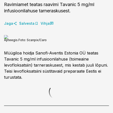
Ravimiamet teatas raavimi Tavanic 5 mg/ml
infusioonilahuse tarneraskusest.
Jaga
Salvesta
Vihja
Apteegis.
Foto:
Scanpix/Caro
Müügiloa hoidja Sanofi-Aventis Estonia OÜ teatas
Tavanic 5 mg/ml infusioonilahuse (toimeaine
levofloksatsiin) tarneraskusest, mis kestab juuli lõpuni.
Teisi levofloksatsiini süstitavaid preparaate Eestis ei
turustata.