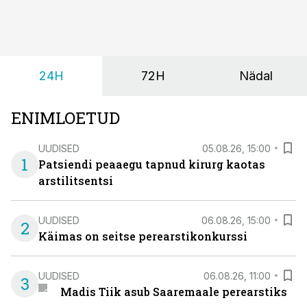
aastaseks saamiseni ja üle nelja-aastased lapsed.
24H
72H
Nädal
ENIMLOETUD
UUDISED
05.08.26, 15:00
1
Patsiendi peaaegu tapnud kirurg kaotas
arstilitsentsi
UUDISED
06.08.26, 15:00
2
Käimas on seitse perearstikonkurssi
UUDISED
06.08.26, 11:00
3
Madis Tiik asub Saaremaale perearstiks