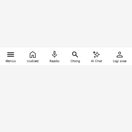
Menüü
Uudised
Raadio
Otsing
AI Chat
Logi sisse
Vana-Lõuna 39/1, 19094 Tallinn
(+372) 667 0111
meditsiiniuudised@aripaev.ee
Tellimisega seotud küsimused:
tellimiskeskus@aripaev.ee