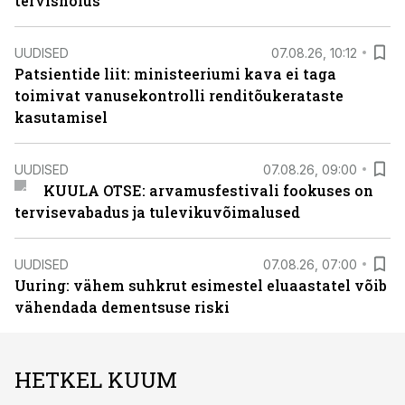
tervishoius
UUDISED
07.08.26, 10:12
Patsientide liit: ministeeriumi kava ei taga
toimivat vanusekontrolli renditõukerataste
kasutamisel
UUDISED
07.08.26, 09:00
KUULA OTSE: arvamusfestivali fookuses on
tervisevabadus ja tulevikuvõimalused
UUDISED
07.08.26, 07:00
Uuring: vähem suhkrut esimestel eluaastatel võib
vähendada dementsuse riski
HETKEL KUUM