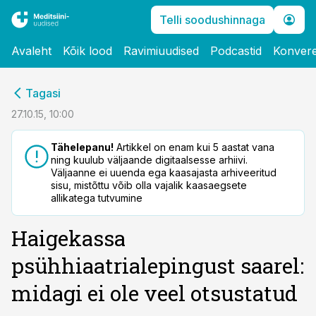
Telli soodushinnaga
Avaleht
Kõik lood
Ravimiuudised
Podcastid
Konvere
cebook
Tagasi
Twitter)
27.10.15, 10:00
kedIn
Tähelepanu!
Artikkel on enam kui 5 aastat vana
ning kuulub väljaande digitaalsesse arhiivi.
ail
Väljaanne ei uuenda ega kaasajasta arhiveeritud
sisu, mistõttu võib olla vajalik kaasaegsete
k
allikatega tutvumine
Haigekassa
psühhiaatrialepingust saarel:
midagi ei ole veel otsustatud