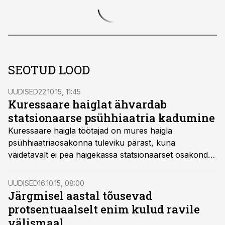
SEOTUD LOOD
UUDISED
22.10.15, 11:45
Kuressaare haiglat ähvardab
statsionaarse psühhiaatria kadumine
Kuressaare haigla töötajad on mures haigla
psühhiaatriaosakonna tuleviku pärast, kuna
väidetavalt ei pea haigekassa statsionaarset osakonda
maakonna väikese elanike arvu tõttu vajalikuks.
UUDISED
16.10.15, 08:00
Järgmisel aastal tõusevad
protsentuaalselt enim kulud ravile
välismaal