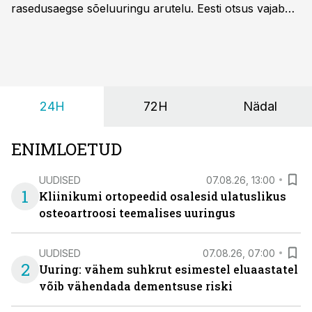
rasedusaegse sõeluuringu arutelu. Eesti otsus vajab
siiski kohalikke epidemioloogilisi andmeid ning
rasedusaegse ja vastsündinute sõeluuringu võrdlust,
kirjutab naistearst dr Marek Šois, kes on
spetsialiseerunud lootemeditsiinile.
24H
72H
Nädal
ENIMLOETUD
UUDISED
07.08.26, 13:00
1
Kliinikumi ortopeedid osalesid ulatuslikus
osteoartroosi teemalises uuringus
UUDISED
07.08.26, 07:00
2
Uuring: vähem suhkrut esimestel eluaastatel
võib vähendada dementsuse riski