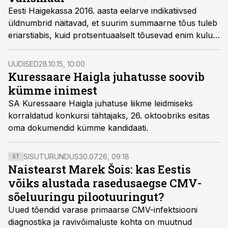
Eesti Haigekassa 2016. aasta eelarve indikatiivsed
üldnumbrid näitavad, et suurim summaarne tõus tuleb
eriarstiabis, kuid protsentuaalselt tõusevad enim kulud
kindlustatute ravile välismaal.
UUDISED
28.10.15, 10:00
Kuressaare Haigla juhatusse soovib
kümme inimest
SA Kuressaare Haigla juhatuse liikme leidmiseks
korraldatud konkursi tähtajaks, 26. oktoobriks esitas
oma dokumendid kümme kandidaati.
SISUTURUNDUS
30.07.26, 09:18
ST
Naistearst Marek Šois: kas Eestis
võiks alustada rasedusaegse CMV-
sõeluuringu pilootuuringut?
Uued tõendid varase primaarse CMV-infektsiooni
diagnostika ja ravivõimaluste kohta on muutnud