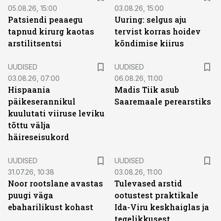
05.08.26, 15:00
03.08.26, 15:00
Patsiendi peaaegu
Uuring: selgus aju
tapnud kirurg kaotas
tervist korras hoidev
arstilitsentsi
kõndimise kiirus
UUDISED
UUDISED
03.08.26, 07:00
06.08.26, 11:00
Hispaania
Madis Tiik asub
päikeserannikul
Saaremaale perearstiks
kuulutati viiruse leviku
tõttu välja
häireseisukord
UUDISED
UUDISED
31.07.26, 10:38
03.08.26, 11:00
Noor rootslane avastas
Tulevased arstid
puugi väga
ootustest praktikale
ebaharilikust kohast
Ida-Viru keskhaiglas ja
tegelikkusest