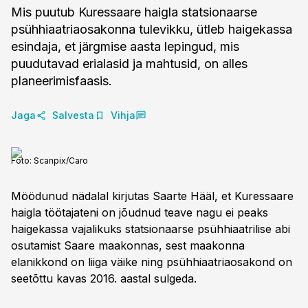
Mis puutub Kuressaare haigla statsionaarse
psühhiaatriaosakonna tulevikku, ütleb haigekassa
esindaja, et järgmise aasta lepingud, mis
puudutavad erialasid ja mahtusid, on alles
planeerimisfaasis.
Jaga
Salvesta
Vihja
Foto:
Scanpix/Caro
Möödunud nädalal kirjutas Saarte Hääl, et Kuressaare
haigla töötajateni on jõudnud teave nagu ei peaks
haigekassa vajalikuks statsionaarse psühhiaatrilise abi
osutamist Saare maakonnas, sest maakonna
elanikkond on liiga väike ning psühhiaatriaosakond on
seetõttu kavas 2016. aastal sulgeda.