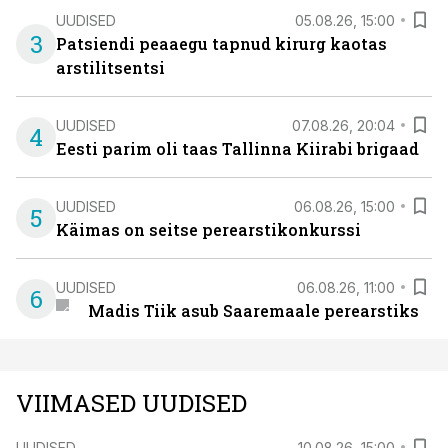
UUDISED
05.08.26, 15:00
3
Patsiendi peaaegu tapnud kirurg kaotas
arstilitsentsi
UUDISED
07.08.26, 20:04
4
Eesti parim oli taas Tallinna Kiirabi brigaad
UUDISED
06.08.26, 15:00
5
Käimas on seitse perearstikonkurssi
UUDISED
06.08.26, 11:00
6
Madis Tiik asub Saaremaale perearstiks
VIIMASED UUDISED
UUDISED
10.08.26, 15:00