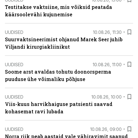
Testitakse vaktsiine, mis võiksid peatada
käärsoolevähi kujunemise
UUDISED
10.08.26, 11:30
Suurvaktsineerimist ohjanud Marek Seer juhib
Viljandi kirurgiakliinikut
UUDISED
10.08.26, 11:00
Soome arst avaldas tohutu doonorsperma
puuduse ühe võimaliku põhjuse
UUDISED
10.08.26, 10:00
Viis-kuus harvikhaiguse patsienti saavad
kohasemat ravi lubada
UUDISED
10.08.26, 09:00
Norra riik peab aastaid vale vähiravimit saanud