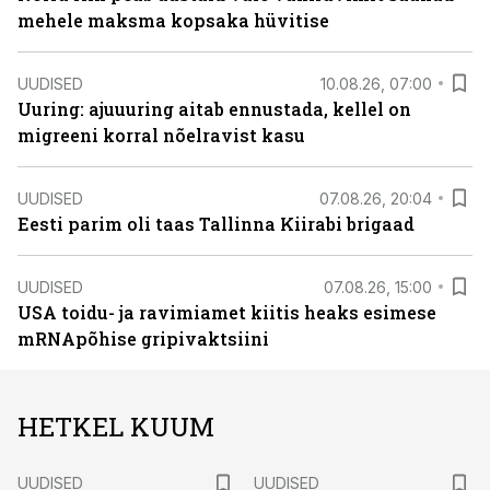
mehele maksma kopsaka hüvitise
UUDISED
10.08.26, 07:00
Uuring: ajuuuring aitab ennustada, kellel on
migreeni korral nõelravist kasu
UUDISED
07.08.26, 20:04
Eesti parim oli taas Tallinna Kiirabi brigaad
UUDISED
07.08.26, 15:00
USA toidu- ja ravimiamet kiitis heaks esimese
mRNApõhise gripivaktsiini
HETKEL KUUM
UUDISED
UUDISED