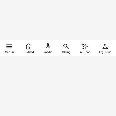
Menüü
Uudised
Raadio
Otsing
AI Chat
Logi sisse
Vana-Lõuna 39/1, 19094 Tallinn
(+372) 667 0111
meditsiiniuudised@aripaev.ee
Tellimisega seotud küsimused:
tellimiskeskus@aripaev.ee