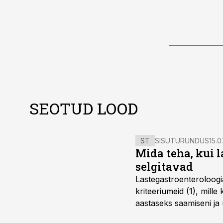
SEOTUD LOOD
ST
SISUTURUNDUS
15.0
Mida teha, kui 
selgitavad
Lastegastroenteroloogi
kriteeriumeid (1), mill
aastaseks saamiseni ja 