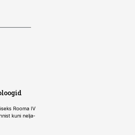
oloogid
imiseks Rooma IV
nist kuni nelja-