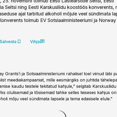
 25. novembril toimub Eesti Lastearstide Seltsi, Eesti
ia Seltsi ning Eesti Karskusliidu koostöös konverents, 
seduse ajal tarbitud alkoholi mõjule veel sündimata lap
 Konverents toimub EV Sotsiaalministeeriumi ja Norway 
.
Salvesta
Vihja
Grants’i ja Sotsiaalministeriumi rahalisel toel viinud läbi p
list meediakampaaniat, mille eesmärgiks on juhtida tähelepa
tamise kaudu teistele tekitatud kahjule,” selgitab Karskusliidu
s olulisemaid ja tõsisemaid tahke selles teiseses kahjus on
oholi mõju veel sündimata lapsele ja tema edasisele elule.”