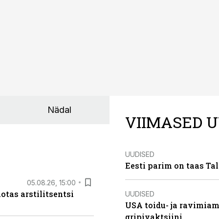
Nädal
VIIMASED U
UUDISED
Eesti parim on taas Tal
05.08.26, 15:00
otas arstilitsentsi
UUDISED
USA toidu- ja ravimia
gripivaktsiini