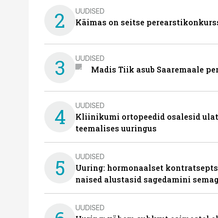
UUDISED
2
Käimas on seitse perearstikonkurs
UUDISED
3
Madis Tiik asub Saaremaale pe
UUDISED
4
Kliinikumi ortopeedid osalesid ula
teemalises uuringus
UUDISED
5
Uuring: hormonaalset kontratsept
naised alustasid sagedamini semag
UUDISED