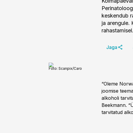
Kolmapäeval,
Perinatoloog
keskendub ra
ja arengule.
rahastamisel
Jaga
Foto:
Scanpix/Caro
“Oleme Norway 
joomise teema
alkoholi tarvi
Beekmann. “Ük
tarvitatud alk