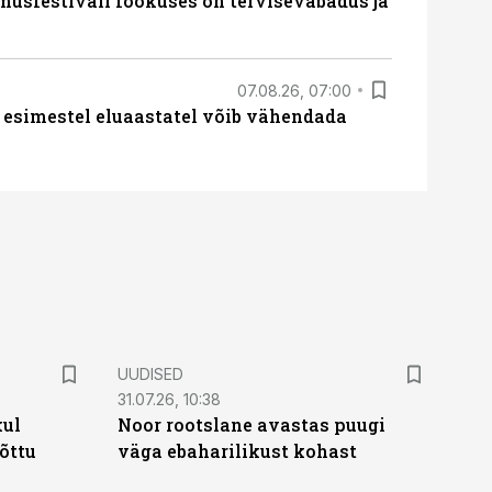
sfestivali fookuses on tervisevabadus ja
07.08.26, 07:00
 esimestel eluaastatel võib vähendada
UUDISED
31.07.26, 10:38
kul
Noor rootslane avastas puugi
tõttu
väga ebaharilikust kohast