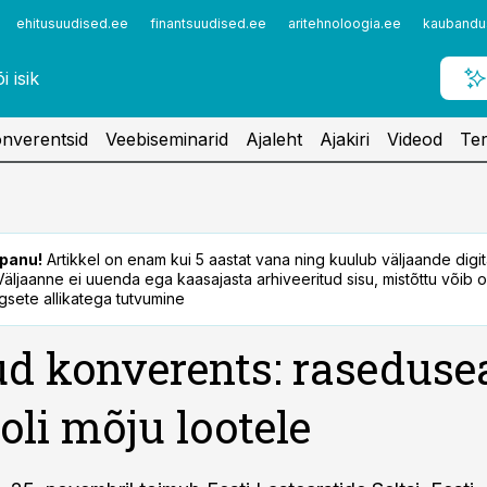
ehitusuudised.ee
finantsuudised.ee
aritehnoloogia.ee
kaubandu
nverentsid
Veebiseminarid
Ajaleht
Ajakiri
Videod
Ter
panu!
Artikkel on enam kui 5 aastat vana ning kuulub väljaande digi
. Väljaanne ei uuenda ega kaasajasta arhiveeritud sisu, mistõttu võib ol
sete allikatega tutvumine
d konverents: raseduse
oli mõju lootele