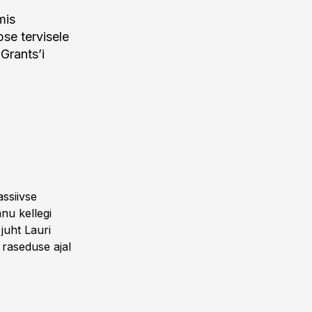
mis
se tervisele
Grants’i
assiivse
nu kellegi
 juht Lauri
 raseduse ajal