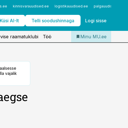
Iseteenindus
s.ee
kinnisvarauudised.ee
logistikauudised.ee
palgauudised.ee
Telli Meditsiiniuudised
Küsi AI-lt
Telli soodushinnaga
Logi sisse
vise raamatuklubi
Töö
Minu MU.ee
taalsesse
la vajalik
aegse