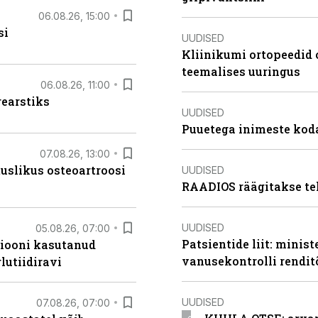
06.08.26, 15:00
si
UUDISED
Kliinikumi ortopeedid 
teemalises uuringus
06.08.26, 11:00
rearstiks
UUDISED
Puuetega inimeste koda
07.08.26, 13:00
tuslikus osteoartroosi
UUDISED
RAADIOS räägitakse te
UUDISED
05.08.26, 07:00
Patsientide liit: minis
siooni kasutanud
vanusekontrolli rendi
lutiidiravi
UUDISED
07.08.26, 07:00