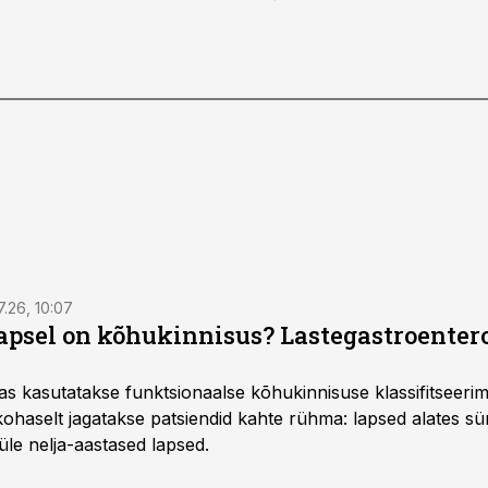
7.26, 10:07
lapsel on kõhukinnisus? Lastegastroenter
as kasutatakse funktsionaalse kõhukinnisuse klassifitseer
e kohaselt jagatakse patsiendid kahte rühma: lapsed alates sün
üle nelja-aastased lapsed.