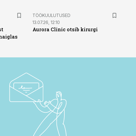
ST
TÖÖKUULUTUSED
13.07.26, 12:10
st
Aurora Clinic otsib kirurgi
haiglas