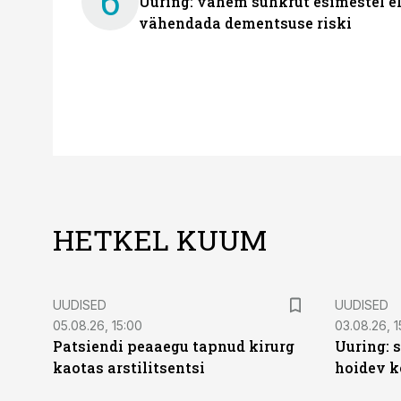
6
Uuring: vähem suhkrut esimestel el
vähendada dementsuse riski
HETKEL KUUM
UUDISED
UUDISED
05.08.26, 15:00
03.08.26, 1
Patsiendi peaaegu tapnud kirurg
Uuring: s
kaotas arstilitsentsi
hoidev k