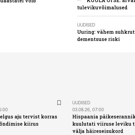
KUULA OTSE: arvamu
uaastatel võib
tulevikuvõimalused
UUDISED
Uuring: vähem suhkrut
dementsuse riski
UUDISED
5:00
03.08.26, 07:00
elgus aju tervist korras
Hispaania päikeseranni
õndimise kiirus
kuulutati viiruse leviku 
välja häireseisukord