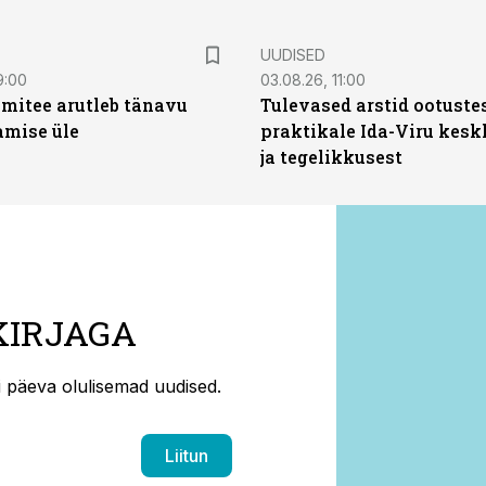
UUDISED
9:00
03.08.26, 11:00
mitee arutleb tänavu
Tulevased arstid ootuste
amise üle
praktikale Ida-Viru kesk
ja tegelikkusest
KIRJAGA
ti päeva olulisemad uudised.
Liitun