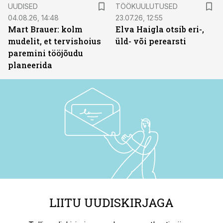
ST
UUDISED
TÖÖKUULUTUSED
04.08.26, 14:48
23.07.26, 12:55
Mart Brauer: kolm
Elva Haigla otsib eri-,
mudelit, et tervishoius
üld- või perearsti
paremini tööjõudu
planeerida
LIITU UUDISKIRJAGA