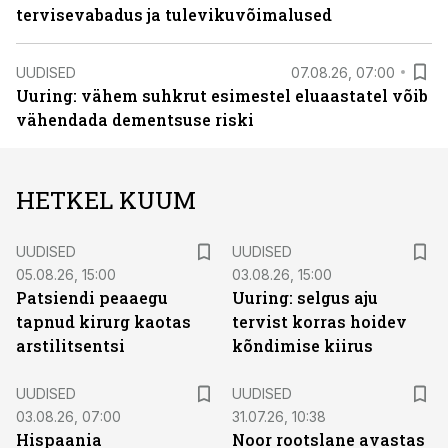
tervisevabadus ja tulevikuvõimalused
UUDISED
07.08.26, 07:00
Uuring: vähem suhkrut esimestel eluaastatel võib
vähendada dementsuse riski
HETKEL KUUM
UUDISED
UUDISED
05.08.26, 15:00
03.08.26, 15:00
Patsiendi peaaegu
Uuring: selgus aju
tapnud kirurg kaotas
tervist korras hoidev
arstilitsentsi
kõndimise kiirus
UUDISED
UUDISED
03.08.26, 07:00
31.07.26, 10:38
Hispaania
Noor rootslane avastas