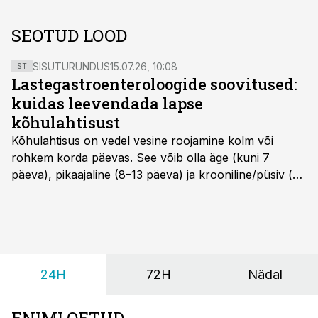
SEOTUD LOOD
SISUTURUNDUS
15.07.26, 10:08
ST
Lastegastroenteroloogide soovitused:
kuidas leevendada lapse
kõhulahtisust
Kõhulahtisus on vedel vesine roojamine kolm või
rohkem korda päevas. See võib olla äge (kuni 7
päeva), pikaajaline (8–13 päeva) ja krooniline/püsiv (>
14 päeva). Lapseeas esinev kõhulahtisus on tavaliselt
viiruslik ning sellega kaasneb sageli oksendamine ja
kehatemperatuuri tõus.
24H
72H
Nädal