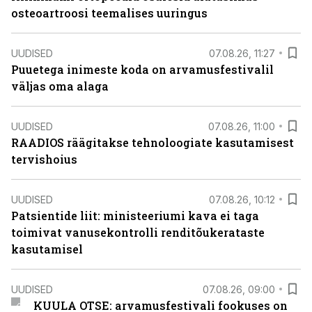
osteoartroosi teemalises uuringus
UUDISED
07.08.26, 11:27
Puuetega inimeste koda on arvamusfestivalil
väljas oma alaga
UUDISED
07.08.26, 11:00
RAADIOS räägitakse tehnoloogiate kasutamisest
tervishoius
UUDISED
07.08.26, 10:12
Patsientide liit: ministeeriumi kava ei taga
toimivat vanusekontrolli renditõukerataste
kasutamisel
UUDISED
07.08.26, 09:00
KUULA OTSE: arvamusfestivali fookuses on