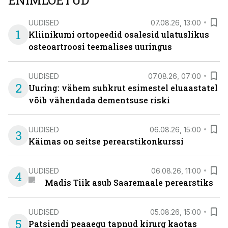
ENIMLOETUD
UUDISED
07.08.26, 13:00
1
Kliinikumi ortopeedid osalesid ulatuslikus
osteoartroosi teemalises uuringus
UUDISED
07.08.26, 07:00
2
Uuring: vähem suhkrut esimestel eluaastatel
võib vähendada dementsuse riski
UUDISED
06.08.26, 15:00
3
Käimas on seitse perearstikonkurssi
UUDISED
06.08.26, 11:00
4
Madis Tiik asub Saaremaale perearstiks
UUDISED
05.08.26, 15:00
5
Patsiendi peaaegu tapnud kirurg kaotas