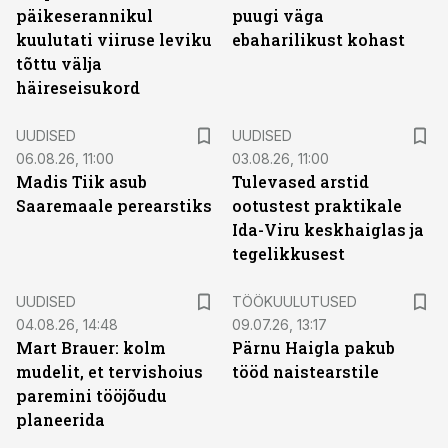
päikeserannikul
puugi väga
kuulutati viiruse leviku
ebaharilikust kohast
tõttu välja
häireseisukord
UUDISED
UUDISED
06.08.26, 11:00
03.08.26, 11:00
Madis Tiik asub
Tulevased arstid
Saaremaale perearstiks
ootustest praktikale
Ida-Viru keskhaiglas ja
tegelikkusest
ST
UUDISED
TÖÖKUULUTUSED
04.08.26, 14:48
09.07.26, 13:17
Mart Brauer: kolm
Pärnu Haigla pakub
mudelit, et tervishoius
tööd naistearstile
paremini tööjõudu
planeerida