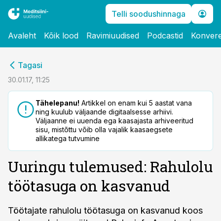
Telli soodushinnaga
Avaleht
Kõik lood
Ravimiuudised
Podcastid
Konvere
cebook
Tagasi
Twitter)
30.01.17, 11:25
kedIn
Tähelepanu!
Artikkel on enam kui 5 aastat vana
ning kuulub väljaande digitaalsesse arhiivi.
ail
Väljaanne ei uuenda ega kaasajasta arhiveeritud
sisu, mistõttu võib olla vajalik kaasaegsete
k
allikatega tutvumine
Uuringu tulemused: Rahulolu
töötasuga on kasvanud
Töötajate rahulolu töötasuga on kasvanud koos