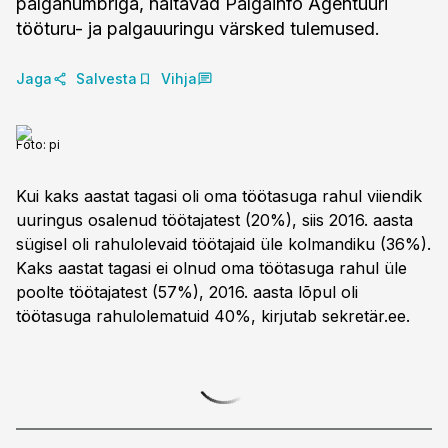
palganumbriga, näitavad Palgainfo Agentuuri
Jaga
Salvesta
Vihja
Foto:
pi
Kui kaks aastat tagasi oli oma töötasuga rahul viiendik
uuringus osalenud töötajatest (20%), siis 2016. aasta
sügisel oli rahulolevaid töötajaid üle kolmandiku (36%).
Kaks aastat tagasi ei olnud oma töötasuga rahul üle
poolte töötajatest (57%), 2016. aasta lõpul oli
töötasuga rahulolematuid 40%, kirjutab sekretär.ee.