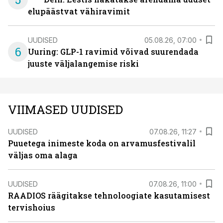
elupäästvat vähiravimit
UUDISED
05.08.26, 07:00
6
Uuring: GLP-1 ravimid võivad suurendada
juuste väljalangemise riski
VIIMASED UUDISED
UUDISED
07.08.26, 11:27
Puuetega inimeste koda on arvamusfestivalil
väljas oma alaga
UUDISED
07.08.26, 11:00
RAADIOS räägitakse tehnoloogiate kasutamisest
tervishoius