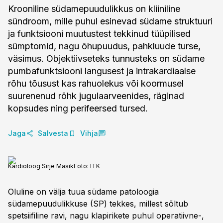
Krooniline südamepuudulikkus on kliiniline
sündroom, mille puhul esinevad südame struktuuri
ja funktsiooni muutustest tekkinud tüüpilised
sümptomid, nagu õhupuudus, pahkluude turse,
väsimus. Objektiivseteks tunnusteks on südame
pumbafunktsiooni langusest ja intrakardiaalse
rõhu tõusust kas rahuolekus või koormusel
suurenenud rõhk jugulaarveenides, räginad
kopsudes ning perifeersed tursed.
Jaga
Salvesta
Vihja
Kardioloog Sirje Masik
Foto:
ITK
Oluline on välja tuua südame patoloogia
südamepuudulikkuse (SP) tekkes, millest sõltub
spetsiifiline ravi, nagu klapirikete puhul operatiivne-,