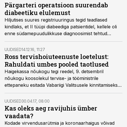
Pärgarteri operatsioon suurendab
diabeetiku elulemust
Hiljutises suures registriuuringus tegid teadlased
kindlaks, et II tüüpi diabeediga patsientidel, kellele oli
enne südamepuudulikkuse diagnoosimist tehtud
pärgarteri operatsioon, olid pikemas perspektiivis
elulemuse šansid paremad.
UUDISED
14.12.16, 11:27
Ross tervishoiuteenuste loetelust:
Rahuldati umbes pooled taotlused
Haigekassa nõukogu tegi reedel, 9. detsembril
nõukogu koosolekul tervise- ja tööministrile
ettepaneku esitada Vabariigi Valitsusele kinnitamiseks
uuendatud tervishoiuteenuste loetelu. Järgmisest
aastast lisandub haigekassa poolt hüvitavate
UUDISED
30.04.17, 08:00
raviteenuste hulka lisaks mitmetele teistele teenustele
Kas oleks aeg ravijuhis ümber
kiiritusravi uuele vähipaikmele, täiendav võimalus
vaadata?
insuldi ravis ja ravimite loetellu lisanduvad
Kodade virvendusarütmia ja koronaarhaigus võivad
rinnakasvaja, melanoomi ehk pahaloomulise naha