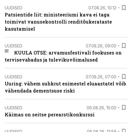
UUDISED
07.08.26, 10:12
Patsientide liit: ministeeriumi kava ei taga
toimivat vanusekontrolli renditõukerataste
kasutamisel
UUDISED
07.08.26, 09:00
KUULA OTSE: arvamusfestivali fookuses on
tervisevabadus ja tulevikuvõimalused
UUDISED
07.08.26, 07:00
Uuring: vähem suhkrut esimestel eluaastatel võib
vähendada dementsuse riski
UUDISED
06.08.26, 15:00
Käimas on seitse perearstikonkurssi
UUDISED
06.08.26, 13:59