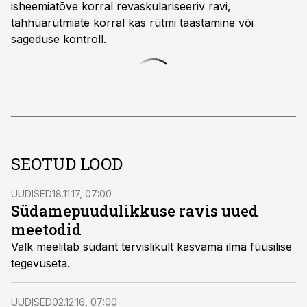
isheemiatõve korral revaskulariseeriv ravi,
tahhüarütmiate korral kas rütmi taastamine või
sageduse kontroll.
SEOTUD LOOD
UUDISED
18.11.17, 07:00
Südamepuudulikkuse ravis uued
meetodid
Valk meelitab südant tervislikult kasvama ilma füüsilise
tegevuseta.
UUDISED
02.12.16, 07:00