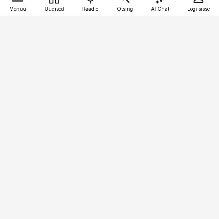
Menüü
Uudised
Raadio
Otsing
AI Chat
Logi sisse
Vana-Lõuna 39/1, 19094 Tallinn
(+372) 667 0111
meditsiiniuudised@aripaev.ee
Tellimisega seotud küsimused:
tellimiskeskus@aripaev.ee
Telli
Reklaam
Firmast
Sisu kasutamisõigused
Ajakirjaniku
eetikakoodeks
Üldtingimused
Privaatsustingimused
Küpsiste poliitika
KKK