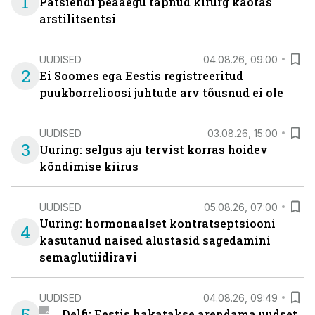
1
Patsiendi peaaegu tapnud kirurg kaotas
arstilitsentsi
UUDISED
04.08.26, 09:00
2
Ei Soomes ega Eestis registreeritud
puukborrelioosi juhtude arv tõusnud ei ole
UUDISED
03.08.26, 15:00
3
Uuring: selgus aju tervist korras hoidev
kõndimise kiirus
UUDISED
05.08.26, 07:00
Uuring: hormonaalset kontratseptsiooni
4
kasutanud naised alustasid sagedamini
semaglutiidiravi
UUDISED
04.08.26, 09:49
5
Delfi: Eestis hakatakse arendama uudset