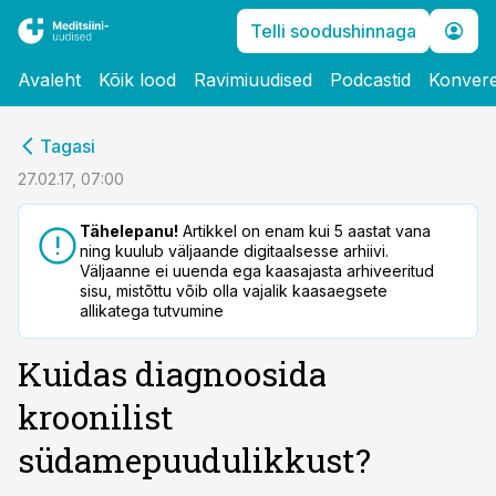
Telli soodushinnaga
Avaleht
Kõik lood
Ravimiuudised
Podcastid
Konvere
cebook
Tagasi
Twitter)
27.02.17, 07:00
kedIn
Tähelepanu!
Artikkel on enam kui 5 aastat vana
ning kuulub väljaande digitaalsesse arhiivi.
ail
Väljaanne ei uuenda ega kaasajasta arhiveeritud
sisu, mistõttu võib olla vajalik kaasaegsete
k
allikatega tutvumine
Kuidas diagnoosida
kroonilist
südamepuudulikkust?