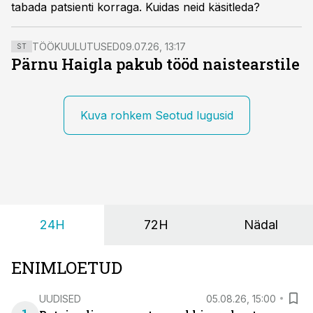
tabada patsienti korraga. Kuidas neid käsitleda?
pigmendirakkude kasvaja ning Pompe’i tõve ravimid.
TÖÖKUULUTUSED
09.07.26, 13:17
ST
Pärnu Haigla pakub tööd naistearstile
Kuva rohkem Seotud lugusid
24H
72H
Nädal
ENIMLOETUD
UUDISED
05.08.26, 15:00