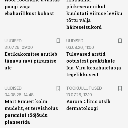
puugi väga
päikeserannikul
ebaharilikust kohast
kuulutati viiruse leviku
tõttu välja
häireseisukord
UUDISED
UUDISED
31.07.26, 09:00
03.08.26, 11:00
Eetikakomitee arutleb
Tulevased arstid
tänavu ravi piiramise
ootustest praktikale
üle
Ida-Viru keskhaiglas ja
tegelikkusest
ST
UUDISED
TÖÖKUULUTUSED
04.08.26, 14:48
13.07.26, 12:10
Mart Brauer: kolm
Aurora Clinic otsib
mudelit, et tervishoius
dermatoloogi
paremini tööjõudu
planeerida