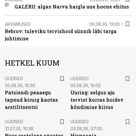
GALERII: algas Narva haigla uue hoone ehitus
ARVAMUSED
06.08.26, 13:00
Rebrov: tuleviku tervishoid sünnib läbi targa
juhtimise
HETKEL KUUM
UUDISED
UUDISED
05.08.26, 15:00
03.08.26, 15:00
Patsiendi peaaegu
Uuring: selgus aju
tapnud kirurg kaotas
tervist korras hoidev
arstilitsentsi
kõndimise kiirus
UUDISED
UUDISED
31.07.26, 10:38
03.08.26, 07:00
Noor rootslane avastas
Hispaania