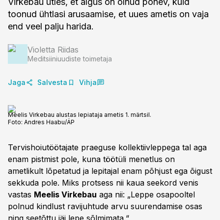
Virkebau ütles, et algus on olnud põnev, kuid
toonud ühtlasi arusaamise, et uues ametis on vaja
end veel palju harida.
Violetta Riidas
Meditsiiniuudiste toimetaja
Jaga
Salvesta
Vihja
Meelis Virkebau alustas lepiataja ametis 1. märtsil.
Foto:
Andres Haabu/ÄP
Tervishoiutöötajate praeguse kollektiivleppega tal aga
enam pistmist pole, kuna töötüli menetlus on
ametlikult lõpetatud ja lepitajal enam põhjust ega õigust
sekkuda pole. Miks protsess nii kaua seekord venis
vastas
Meelis Virkebau
aga nii: „Leppe osapooltel
polnud kindlust ravijuhtude arvu suurendamise osas
ning seetõttu jäi lepe sõlmimata.“