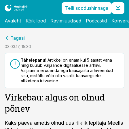
Telli soodushinnaga
Avaleht
Kõik lood
Ravimiuudised
Podcastid
Konvere
cebook
Tagasi
Twitter)
03.03.17, 15:30
kedIn
Tähelepanu!
Artikkel on enam kui 5 aastat vana
ning kuulub väljaande digitaalsesse arhiivi.
ail
Väljaanne ei uuenda ega kaasajasta arhiveeritud
sisu, mistõttu võib olla vajalik kaasaegsete
k
allikatega tutvumine
Virkebau: algus on olnud
põnev
Kaks päeva ametis olnud uus riiklik lepitaja Meelis