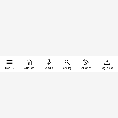
Menüü
Uudised
Raadio
Otsing
AI Chat
Logi sisse
Vana-Lõuna 39/1, 19094 Tallinn
(+372) 667 0111
meditsiiniuudised@aripaev.ee
Tellimisega seotud küsimused: