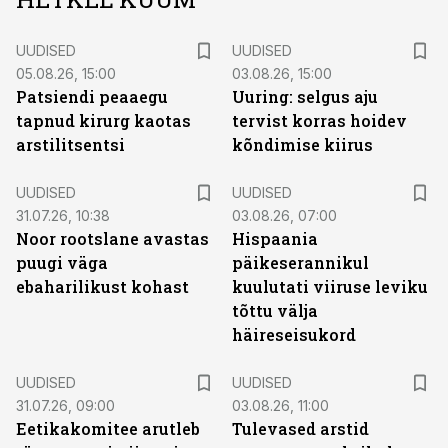
UUDISED
UUDISED
05.08.26, 15:00
03.08.26, 15:00
Patsiendi peaaegu
Uuring: selgus aju
tapnud kirurg kaotas
tervist korras hoidev
arstilitsentsi
kõndimise kiirus
UUDISED
UUDISED
31.07.26, 10:38
03.08.26, 07:00
Noor rootslane avastas
Hispaania
puugi väga
päikeserannikul
ebaharilikust kohast
kuulutati viiruse leviku
tõttu välja
häireseisukord
UUDISED
UUDISED
31.07.26, 09:00
03.08.26, 11:00
Eetikakomitee arutleb
Tulevased arstid