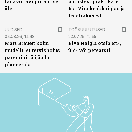
tänavu ravi piiramise
ootustest praktikale
üle
Ida-Viru keskhaiglas ja
tegelikkusest
ST
UUDISED
TÖÖKUULUTUSED
04.08.26, 14:48
23.07.26, 12:55
Mart Brauer: kolm
Elva Haigla otsib eri-,
mudelit, et tervishoius
üld- või perearsti
paremini tööjõudu
planeerida