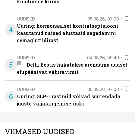
kõndimise kiirus
UUDISED
05.08.26, 07:00
Uuring: hormonaalset kontratseptsiooni
4
kasutanud naised alustasid sagedamini
semaglutiidiravi
UUDISED
04.08.26, 09:49
5
Delfi: Eestis hakatakse arendama uudset
elupäästvat vähiravimit
UUDISED
05.08.26, 07:00
6
Uuring: GLP-1 ravimid võivad suurendada
juuste väljalangemise riski
VIIMASED UUDISED