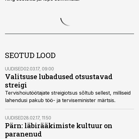
SEOTUD LOOD
UUDISED
02.03.17, 09:00
Valitsuse lubadused otsustavad
streigi
Tervishoiutöötajate streigiotsus sõltub sellest, milliseid
lahendusi pakub töö- ja terviseminister märtsis.
UUDISED
28.02.17, 11:50
Pärn: läbirääkimiste kultuur on
paranenud