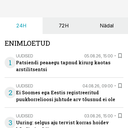
kehatemperatuuri tõus.
24H
72H
Nädal
ENIMLOETUD
UUDISED
05.08.26, 15:00
1
Patsiendi peaaegu tapnud kirurg kaotas
arstilitsentsi
UUDISED
04.08.26, 09:00
2
Ei Soomes ega Eestis registreeritud
puukborrelioosi juhtude arv tõusnud ei ole
UUDISED
03.08.26, 15:00
3
Uuring: selgus aju tervist korras hoidev