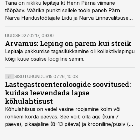
Täna on riikliku lepitaja kt Henn Pärna viimane
tööpäev. Väärika punkti sellele tööle paneb Pärn
Narva Haridustöötajate Liidu ja Narva Linnavalitsuse
vahelise kollektiivlepingu sõlmimisega. Nimetatud
töötüli on lepitaja menetleda olnud 2015. aasta suvest.
UUDISED
27.02.17, 09:00
Arvamus: Leping on parem kui streik
Lepitaja pakkumise tagasilükkamine oli kollektiivlepingu
kõigi kuue osalise loogiline samm.
SISUTURUNDUS
15.07.26, 10:08
ST
Lastegastroenteroloogide soovitused:
kuidas leevendada lapse
kõhulahtisust
Kõhulahtisus on vedel vesine roojamine kolm või
rohkem korda päevas. See võib olla äge (kuni 7
päeva), pikaajaline (8–13 päeva) ja krooniline/püsiv (>
14 päeva). Lapseeas esinev kõhulahtisus on tavaliselt
viiruslik ning sellega kaasneb sageli oksendamine ja