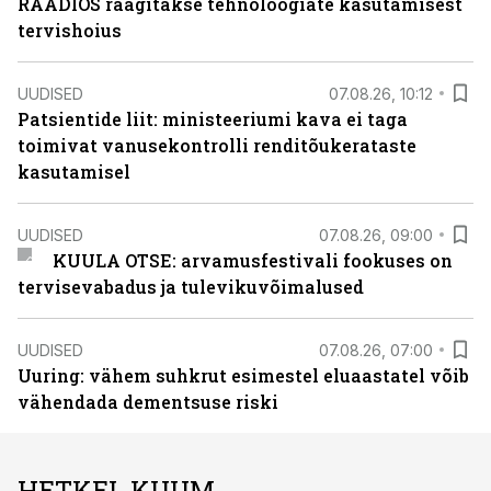
RAADIOS räägitakse tehnoloogiate kasutamisest
tervishoius
UUDISED
07.08.26, 10:12
Patsientide liit: ministeeriumi kava ei taga
toimivat vanusekontrolli renditõukerataste
kasutamisel
UUDISED
07.08.26, 09:00
KUULA OTSE: arvamusfestivali fookuses on
tervisevabadus ja tulevikuvõimalused
UUDISED
07.08.26, 07:00
Uuring: vähem suhkrut esimestel eluaastatel võib
vähendada dementsuse riski
HETKEL KUUM