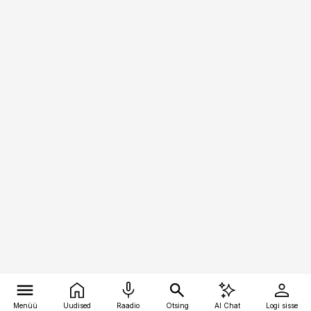
Menüü
Uudised
Raadio
Otsing
AI Chat
Logi sisse