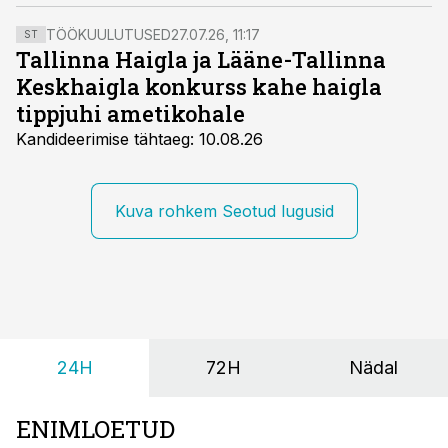
täiendavat ravi.
TÖÖKUULUTUSED
27.07.26, 11:17
ST
Tallinna Haigla ja Lääne-Tallinna
Keskhaigla konkurss kahe haigla
tippjuhi ametikohale
Kandideerimise tähtaeg: 10.08.26
Kuva rohkem Seotud lugusid
24H
72H
Nädal
ENIMLOETUD