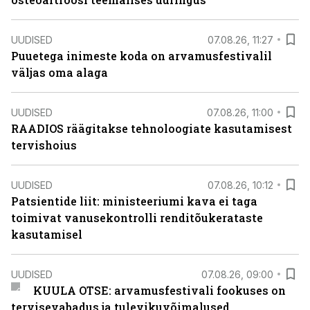
UUDISED
07.08.26, 11:27
Puuetega inimeste koda on arvamusfestivalil
väljas oma alaga
UUDISED
07.08.26, 11:00
RAADIOS räägitakse tehnoloogiate kasutamisest
tervishoius
UUDISED
07.08.26, 10:12
Patsientide liit: ministeeriumi kava ei taga
toimivat vanusekontrolli renditõukerataste
kasutamisel
UUDISED
07.08.26, 09:00
KUULA OTSE: arvamusfestivali fookuses on
tervisevabadus ja tulevikuvõimalused