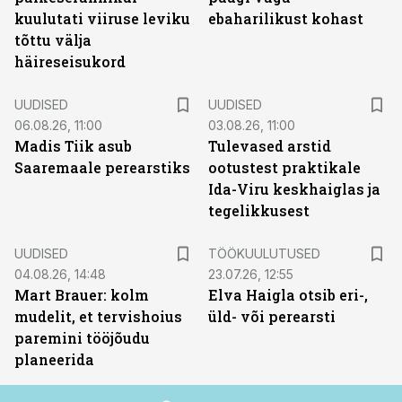
kuulutati viiruse leviku
ebaharilikust kohast
tõttu välja
häireseisukord
UUDISED
UUDISED
06.08.26, 11:00
03.08.26, 11:00
Madis Tiik asub
Tulevased arstid
Saaremaale perearstiks
ootustest praktikale
Ida-Viru keskhaiglas ja
tegelikkusest
ST
UUDISED
TÖÖKUULUTUSED
04.08.26, 14:48
23.07.26, 12:55
Mart Brauer: kolm
Elva Haigla otsib eri-,
mudelit, et tervishoius
üld- või perearsti
paremini tööjõudu
planeerida