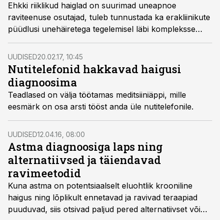
Ehkki riiklikud haiglad on suurimad uneapnoe
raviteenuse osutajad, tuleb tunnustada ka erakliinikute
püüdlusi unehäiretega tegelemisel läbi kompleksse
lähenemise ja kliiniliste psühholoogide kaasamise
raviprotsessi.
UUDISED
20.02.17, 10:45
Nutitelefonid hakkavad haigusi
diagnoosima
Teadlased on välja töötamas meditsiiniäppi, mille
eesmärk on osa arsti tööst anda üle nutitelefonile.
UUDISED
12.04.16, 08:00
Astma diagnoosiga laps ning
alternatiivsed ja täiendavad
ravimeetodid
Kuna astma on potentsiaalselt eluohtlik krooniline
haigus ning lõplikult ennetavad ja ravivad teraapiad
puuduvad, siis otsivad paljud pered alternatiivset või