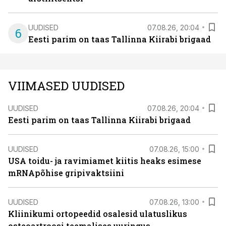
UUDISED
07.08.26, 20:04
6
Eesti parim on taas Tallinna Kiirabi brigaad
VIIMASED UUDISED
UUDISED
07.08.26, 20:04
Eesti parim on taas Tallinna Kiirabi brigaad
UUDISED
07.08.26, 15:00
USA toidu- ja ravimiamet kiitis heaks esimese
mRNApõhise gripivaktsiini
UUDISED
07.08.26, 13:00
Kliinikumi ortopeedid osalesid ulatuslikus
osteoartroosi teemalises uuringus