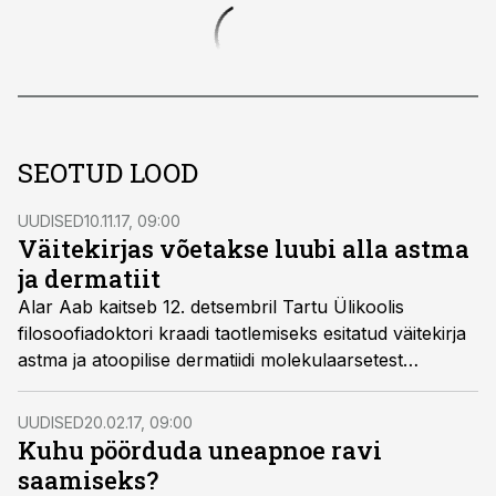
SEOTUD LOOD
UUDISED
10.11.17, 09:00
Väitekirjas võetakse luubi alla astma
ja dermatiit
Alar Aab kaitseb 12. detsembril Tartu Ülikoolis
filosoofiadoktori kraadi taotlemiseks esitatud väitekirja
astma ja atoopilise dermatiidi molekulaarsetest
mehhanismidest.
UUDISED
20.02.17, 09:00
Kuhu pöörduda uneapnoe ravi
saamiseks?