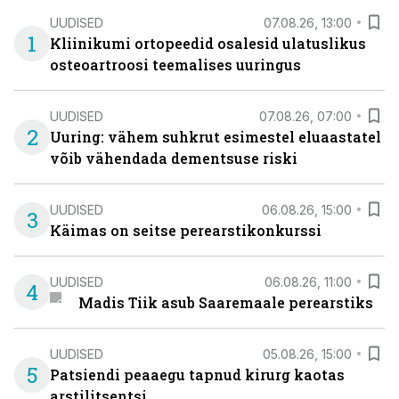
UUDISED
07.08.26, 13:00
1
Kliinikumi ortopeedid osalesid ulatuslikus
osteoartroosi teemalises uuringus
UUDISED
07.08.26, 07:00
2
Uuring: vähem suhkrut esimestel eluaastatel
võib vähendada dementsuse riski
UUDISED
06.08.26, 15:00
3
Käimas on seitse perearstikonkurssi
UUDISED
06.08.26, 11:00
4
Madis Tiik asub Saaremaale perearstiks
UUDISED
05.08.26, 15:00
5
Patsiendi peaaegu tapnud kirurg kaotas
arstilitsentsi