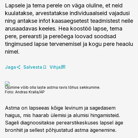
Lapsele ja tema perele on väga oluline, et neid
kuulatakse, arvestatakse individuaalseid vajadusi
ning antakse infot kaasaegsetest teadmistest neile
arusaadavas keeles. Hea koostöö lapse, tema
pere, perearsti ja pereõega loovad soodsad
tingimused lapse tervenemisel ja kogu pere heaolu
nimel.
Jaga
Salvesta
Vihja
Ujumine võib olla laste astma ravis tõhus sekkumine.
Foto:
Andras Kralla/ÄP
Astma on lapseeas kõige levinum ja sagedasem
haigus, mis haarab ülemisi ja alumisi hingamisteid.
Sageli diagnoositakse perearstikeskuses lapsel äge
bronhiit ja sellest põhjustatud astma ägenemine.