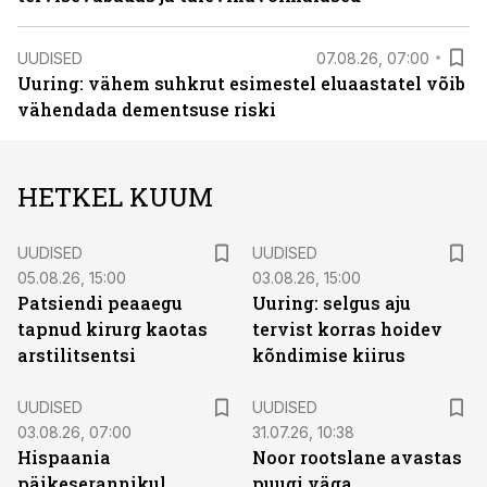
UUDISED
07.08.26, 07:00
Uuring: vähem suhkrut esimestel eluaastatel võib
vähendada dementsuse riski
HETKEL KUUM
UUDISED
UUDISED
05.08.26, 15:00
03.08.26, 15:00
Patsiendi peaaegu
Uuring: selgus aju
tapnud kirurg kaotas
tervist korras hoidev
arstilitsentsi
kõndimise kiirus
UUDISED
UUDISED
03.08.26, 07:00
31.07.26, 10:38
Hispaania
Noor rootslane avastas
päikeserannikul
puugi väga