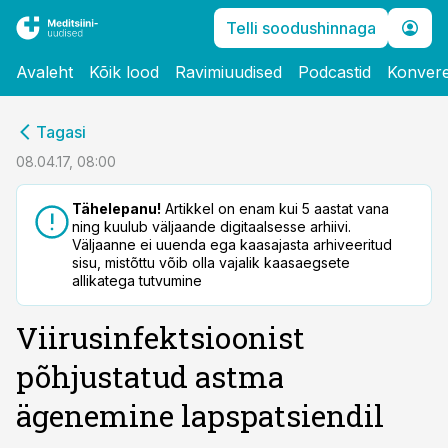
Telli soodushinnaga
Avaleht
Kõik lood
Ravimiuudised
Podcastid
Konvere
cebook
Tagasi
Twitter)
08.04.17, 08:00
kedIn
Tähelepanu!
Artikkel on enam kui 5 aastat vana
ning kuulub väljaande digitaalsesse arhiivi.
ail
Väljaanne ei uuenda ega kaasajasta arhiveeritud
sisu, mistõttu võib olla vajalik kaasaegsete
k
allikatega tutvumine
Viirusinfektsioonist
põhjustatud astma
ägenemine lapspatsiendil