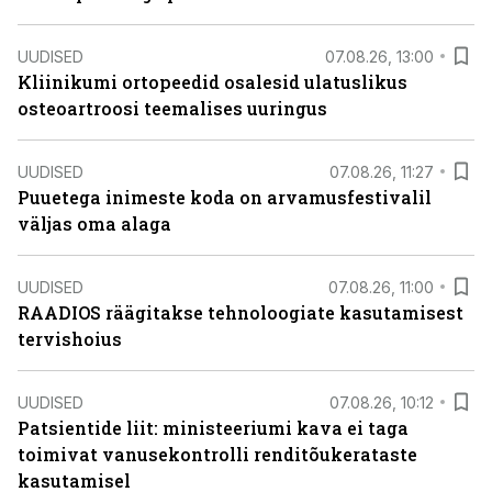
UUDISED
07.08.26, 13:00
Kliinikumi ortopeedid osalesid ulatuslikus
osteoartroosi teemalises uuringus
UUDISED
07.08.26, 11:27
Puuetega inimeste koda on arvamusfestivalil
väljas oma alaga
UUDISED
07.08.26, 11:00
RAADIOS räägitakse tehnoloogiate kasutamisest
tervishoius
UUDISED
07.08.26, 10:12
Patsientide liit: ministeeriumi kava ei taga
toimivat vanusekontrolli renditõukerataste
kasutamisel