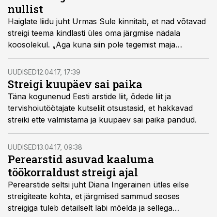
nullist
Haiglate liidu juht Urmas Sule kinnitab, et nad võtavad
streigi teema kindlasti üles oma järgmise nädala
koosolekul. „Aga kuna siin pole tegemist maja
põlemisega, siis me praegu seda veel omavahel
arutanud pole. Loomulikult kui töötüli on õhus, siis me
UUDISED
12.04.17, 17:39
võtame seda tõsiselt, kuid mitte närviliselt,“ ütles Sule.
Streigi kuupäev sai paika
Täna kogunenud Eesti arstide liit, õdede liit ja
tervishoiutöötajate kutseliit otsustasid, et hakkavad
streiki ette valmistama ja kuupäev sai paika pandud.
UUDISED
13.04.17, 09:38
Perearstid asuvad kaaluma
töökorraldust streigi ajal
Perearstide seltsi juht Diana Ingerainen ütles eilse
streigiteate kohta, et järgmised sammud seoses
streigiga tuleb detailselt läbi mõelda ja sellega