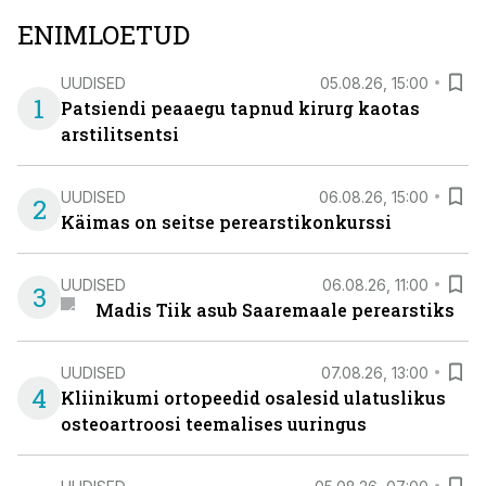
ENIMLOETUD
UUDISED
05.08.26, 15:00
1
Patsiendi peaaegu tapnud kirurg kaotas
arstilitsentsi
UUDISED
06.08.26, 15:00
2
Käimas on seitse perearstikonkurssi
UUDISED
06.08.26, 11:00
3
Madis Tiik asub Saaremaale perearstiks
UUDISED
07.08.26, 13:00
4
Kliinikumi ortopeedid osalesid ulatuslikus
osteoartroosi teemalises uuringus