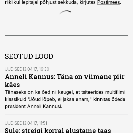
riiklikul lepitajal põhjust sekkuda, kirjutas
Postimees
.
SEOTUD LOOD
UUDISED
13.04.17, 16:30
Anneli Kannus: Täna on viimane piir
käes
Tänaseks on ka õed nii kaugel, et tsiteerides multifilmi
klassikuid "Jõud lõpeb, ei jaksa enam," kinnitas õdede
president Anneli Kannusi.
UUDISED
13.04.17, 11:51
Sule: streigi korral alustame taas