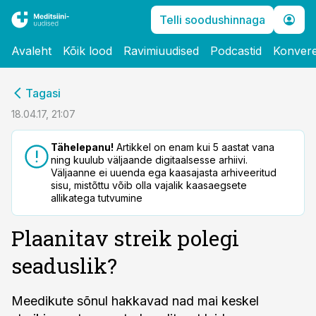
Telli soodushinnaga
Avaleht
Kõik lood
Ravimiuudised
Podcastid
Konvere
cebook
Tagasi
Twitter)
18.04.17, 21:07
kedIn
Tähelepanu!
Artikkel on enam kui 5 aastat vana
ning kuulub väljaande digitaalsesse arhiivi.
ail
Väljaanne ei uuenda ega kaasajasta arhiveeritud
sisu, mistõttu võib olla vajalik kaasaegsete
k
allikatega tutvumine
Plaanitav streik polegi
seaduslik?
Meedikute sõnul hakkavad nad mai keskel