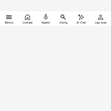
Menüü
Uudised
Raadio
Otsing
AI Chat
Logi sisse
Vana-Lõuna 39/1, 19094 Tallinn
(+372) 667 0111
meditsiiniuudised@aripaev.ee
Tellimisega seotud küsimused:
tellimiskeskus@aripaev.ee
Telli
Reklaam
Firmast
Sisu kasutamisõigused
Ajakirjaniku