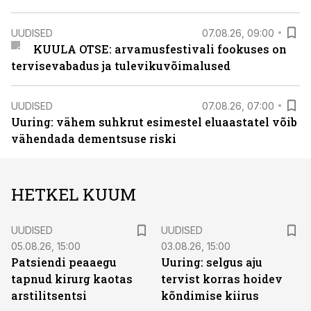
UUDISED
07.08.26, 09:00
KUULA OTSE: arvamusfestivali fookuses on
tervisevabadus ja tulevikuvõimalused
UUDISED
07.08.26, 07:00
Uuring: vähem suhkrut esimestel eluaastatel võib
vähendada dementsuse riski
HETKEL KUUM
UUDISED
UUDISED
05.08.26, 15:00
03.08.26, 15:00
Patsiendi peaaegu
Uuring: selgus aju
tapnud kirurg kaotas
tervist korras hoidev
arstilitsentsi
kõndimise kiirus