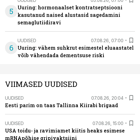
UUDISED
05.08.26, 07:00
Uuring: hormonaalset kontratseptsiooni
5
kasutanud naised alustasid sagedamini
semaglutiidiravi
UUDISED
07.08.26, 07:00
6
Uuring: vähem suhkrut esimestel eluaastatel
võib vähendada dementsuse riski
VIIMASED UUDISED
UUDISED
07.08.26, 20:04
Eesti parim on taas Tallinna Kiirabi brigaad
UUDISED
07.08.26, 15:00
USA toidu- ja ravimiamet kiitis heaks esimese
mRNApõhise gripivaktsiini