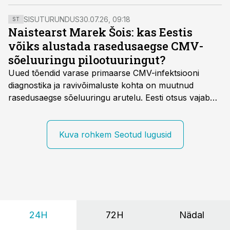
tegeldakse edaspidi.
SISUTURUNDUS
30.07.26, 09:18
ST
Naistearst Marek Šois: kas Eestis
võiks alustada rasedusaegse CMV-
sõeluuringu pilootuuringut?
Uued tõendid varase primaarse CMV-infektsiooni
diagnostika ja ravivõimaluste kohta on muutnud
rasedusaegse sõeluuringu arutelu. Eesti otsus vajab
siiski kohalikke epidemioloogilisi andmeid ning
rasedusaegse ja vastsündinute sõeluuringu võrdlust,
kirjutab naistearst dr Marek Šois, kes on
Kuva rohkem Seotud lugusid
spetsialiseerunud lootemeditsiinile.
24H
72H
Nädal