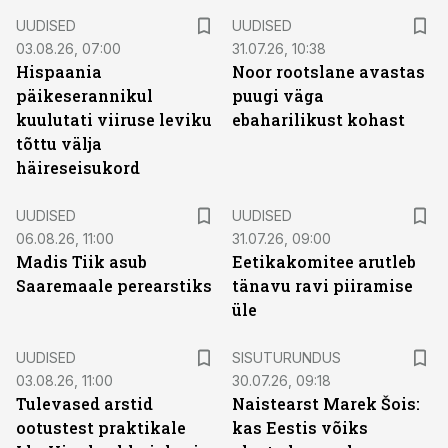
UUDISED
UUDISED
03.08.26, 07:00
31.07.26, 10:38
Hispaania
Noor rootslane avastas
päikeserannikul
puugi väga
kuulutati viiruse leviku
ebaharilikust kohast
tõttu välja
häireseisukord
UUDISED
UUDISED
06.08.26, 11:00
31.07.26, 09:00
Madis Tiik asub
Eetikakomitee arutleb
Saaremaale perearstiks
tänavu ravi piiramise
üle
ST
UUDISED
SISUTURUNDUS
03.08.26, 11:00
30.07.26, 09:18
Tulevased arstid
Naistearst Marek Šois:
ootustest praktikale
kas Eestis võiks