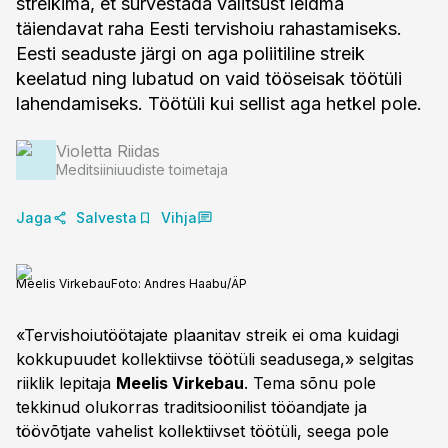
streikima, et survestada valitsust leidma
täiendavat raha Eesti tervishoiu rahastamiseks.
Eesti seaduste järgi on aga poliitiline streik
keelatud ning lubatud on vaid tööseisak töötüli
lahendamiseks. Töötüli kui sellist aga hetkel pole.
Violetta Riidas
Meditsiiniuudiste toimetaja
Jaga
Salvesta
Vihja
Meelis Virkebau
Foto:
Andres Haabu/ÄP
«Tervishoiutöötajate plaanitav streik ei oma kuidagi
kokkupuudet kollektiivse töötüli seadusega,» selgitas
riiklik lepitaja
Meelis Virkebau
. Tema sõnu pole
tekkinud olukorras traditsioonilist tööandjate ja
töövõtjate vahelist kollektiivset töötüli, seega pole