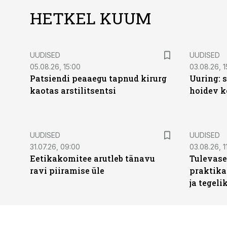
HETKEL KUUM
UUDISED
UUDISED
05.08.26, 15:00
03.08.26, 1
Patsiendi peaaegu tapnud kirurg
Uuring: s
kaotas arstilitsentsi
hoidev k
UUDISED
UUDISED
31.07.26, 09:00
03.08.26, 1
Eetikakomitee arutleb tänavu
Tulevase
ravi piiramise üle
praktika
ja tegeli