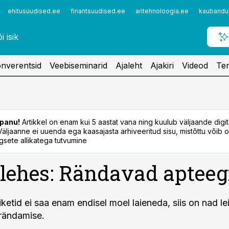
ehitusuudised.ee
finantsuudised.ee
aritehnoloogia.ee
kaubandu
nverentsid
Veebiseminarid
Ajaleht
Ajakiri
Videod
Ter
panu!
Artikkel on enam kui 5 aastat vana ning kuulub väljaande digi
. Väljaanne ei uuenda ega kaasajasta arhiveeritud sisu, mistõttu võib ol
sete allikatega tutvumine
lehes: Rändavad apteeg
ketid ei saa enam endisel moel laieneda, siis on nad l
rändamise.