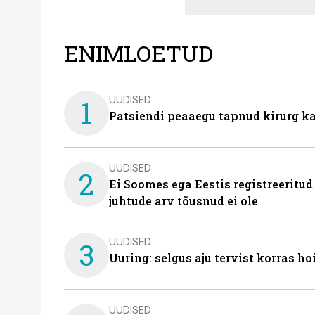
ENIMLOETUD
UUDISED
1
Patsiendi peaaegu tapnud kirurg ka
UUDISED
2
Ei Soomes ega Eestis registreeritud
juhtude arv tõusnud ei ole
UUDISED
3
Uuring: selgus aju tervist korras h
UUDISED