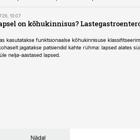
7.26, 10:07
lapsel on kõhukinnisus? Lastegastroenter
as kasutatakse funktsionaalse kõhukinnisuse klassifitseer
e kohaselt jagatakse patsiendid kahte rühma: lapsed alates sün
üle nelja-aastased lapsed.
Nädal