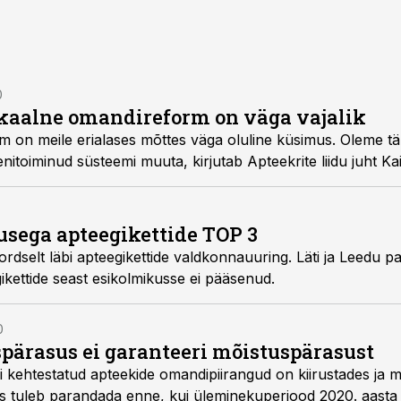
0
ikaalne omandireform on väga vajalik
on meile erialases mõttes väga oluline küsimus. Oleme tänu
nitoiminud süsteemi muuta, kirjutab Apteekrite liidu juht Kai
sega apteegikettide TOP 3
makordselt läbi apteegikettide valdkonnauuring. Läti ja Leedu 
gikettide seast esikolmikusse ei pääsenud.
0
spärasus ei garanteeri mõistuspärasust
i kehtestatud apteekide omandipiirangud on kiirustades ja 
is tuleb parandada enne, kui üleminekuperiood 2020. aasta 