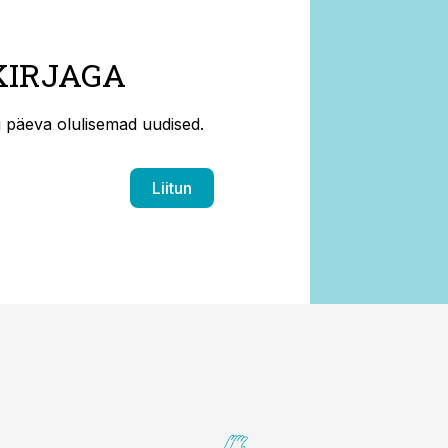
KIRJAGA
ti päeva olulisemad uudised.
Liitun