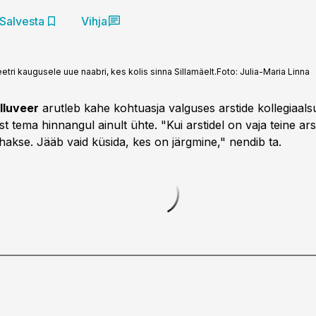
Salvesta
Vihja
etri kaugusele uue naabri, kes kolis sinna Sillamäelt.
Foto:
Julia-Maria Linna
lluveer
arutleb kahe kohtuasja valguses arstide kollegiaals
st tema hinnangul ainult ühte. "Kui arstidel on vaja teine a
ehakse. Jääb vaid küsida, kes on järgmine," nendib ta.