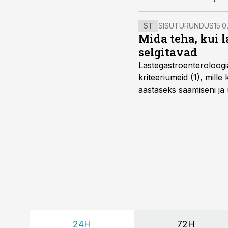
ST
SISUTURUNDUS
15.0
Mida teha, kui 
selgitavad
Lastegastroenteroloogi
kriteeriumeid (1), mill
aastaseks saamiseni ja 
24H
72H