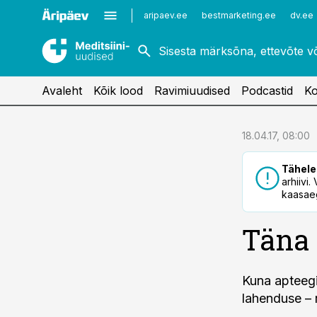
Kardioloogia
Uroloogia
aripaev.ee
bestmarketing.ee
dv.ee
Kirurgia
Vaktsineerimine
Naistehaigused
Avaleht
Kõik lood
Ravimiuudised
Podcastid
Ko
cebook
18.04.17, 08:00
Twitter)
Tähele
kedIn
arhiivi
kaasaeg
ail
Täna 
k
Kuna apteegi
lahenduse – 