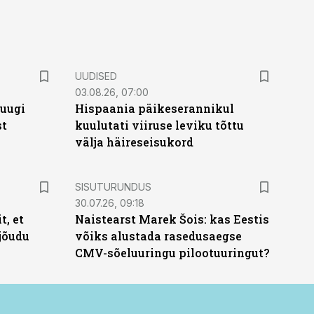
UUDISED
03.08.26, 07:00
puugi
Hispaania päikeserannikul
st
kuulutati viiruse leviku tõttu
välja häireseisukord
ST
SISUTURUNDUS
30.07.26, 09:18
t, et
Naistearst Marek Šois: kas Eestis
jõudu
võiks alustada rasedusaegse
CMV-sõeluuringu pilootuuringut?