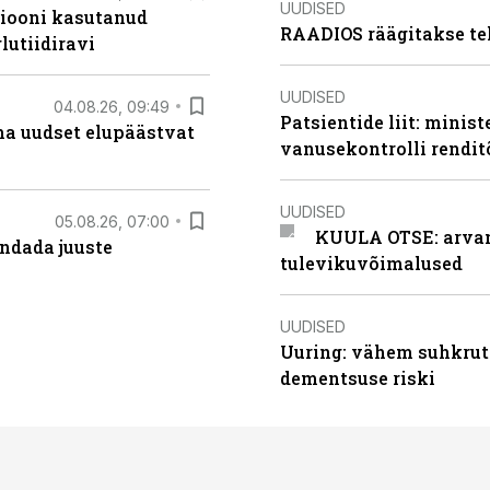
UUDISED
siooni kasutanud
RAADIOS räägitakse te
lutiidiravi
UUDISED
04.08.26, 09:49
Patsientide liit: minis
ma uudset elupäästvat
vanusekontrolli rendi
UUDISED
05.08.26, 07:00
KUULA OTSE: arvamu
ndada juuste
tulevikuvõimalused
UUDISED
Uuring: vähem suhkrut
dementsuse riski