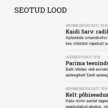
SEOTUD LOOD
ARVAMUSED
20.04.17, 16:3
Kaidi Sarv: rad
Apteekide omandireform 
kes mõistsid vajadust se
UUDISED
17.04.17, 13:15
Parima teenindu
Balti riikides viidi es
apteegikett Eesti aptee
ARVAMUSED
04.04.17, 12:0
Kelt: põhiseadu
Kaks-kolm aastat tagas
seadustatud eksitus, m