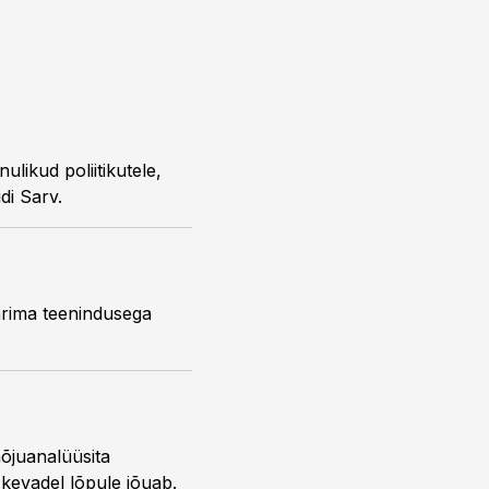
likud poliitikutele,
di Sarv.
parima teenindusega
mõjuanalüüsita
kevadel lõpule jõuab.