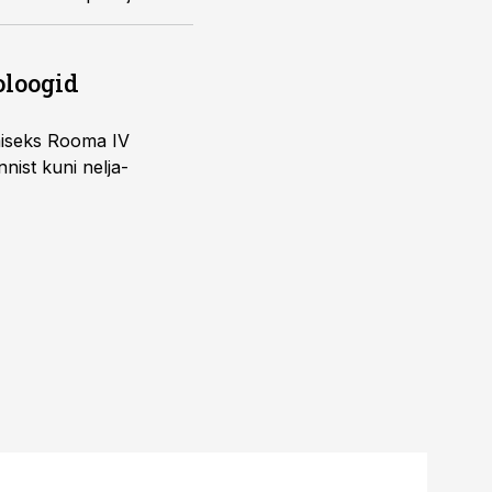
oloogid
imiseks Rooma IV
nist kuni nelja-