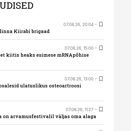
UDISED
07.08.26, 20:04
linna Kiirabi brigaad
07.08.26, 15:00
met kiitis heaks esimese mRNApõhise
07.08.26, 13:00
osalesid ulatuslikus osteoartroosi
07.08.26, 11:27
 on arvamusfestivalil väljas oma alaga