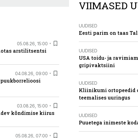
VIIMASED U
UUDISED
Eesti parim on taas Tal
05.08.26, 15:00
otas arstilitsentsi
UUDISED
USA toidu- ja ravimia
gripivaktsiini
04.08.26, 09:00
 puukborrelioosi
UUDISED
Kliinikumi ortopeedid 
teemalises uuringus
03.08.26, 15:00
oidev kõndimise kiirus
UUDISED
Puuetega inimeste koda
05.08.26, 07:00