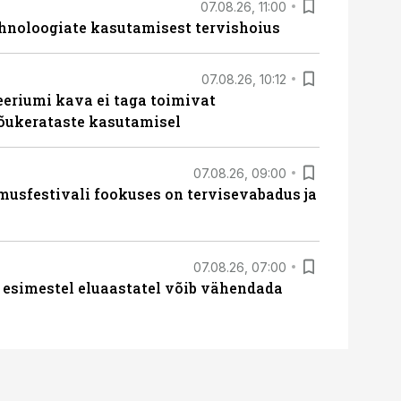
07.08.26, 11:00
hnoloogiate kasutamisest tervishoius
07.08.26, 10:12
teeriumi kava ei taga toimivat
tõukerataste kasutamisel
07.08.26, 09:00
sfestivali fookuses on tervisevabadus ja
07.08.26, 07:00
 esimestel eluaastatel võib vähendada