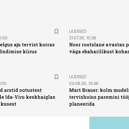
UUDISED
5:00
31.07.26, 10:38
elgus aju tervist korras
Noor rootslane avastas 
õndimise kiirus
väga ebaharilikust koha
UUDISED
1:00
04.08.26, 14:48
d arstid ootustest
Mart Brauer: kolm mudeli
le Ida-Viru keskhaiglas
tervishoius paremini töö
kkusest
planeerida