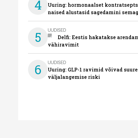
4
Uuring: hormonaalset kontratsept
naised alustasid sagedamini semag
UUDISED
5
Delfi: Eestis hakatakse arenda
vähiravimit
UUDISED
6
Uuring: GLP-1 ravimid võivad suure
väljalangemise riski