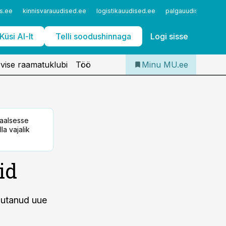
Iseteenindus
s.ee
kinnisvarauudised.ee
logistikauudised.ee
palgauudised.ee
Telli Meditsiiniuudised
Küsi AI-lt
Telli soodushinnaga
Logi sisse
vise raamatuklubi
Töö
Minu MU.ee
taalsesse
la vajalik
id
eiutanud uue