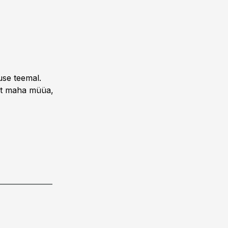
use teemal.
rst maha müüa,