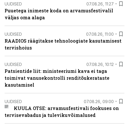
UUDISED
07.08.26, 11:27
Puuetega inimeste koda on arvamusfestivalil
väljas oma alaga
UUDISED
07.08.26, 11:00
RAADIOS räägitakse tehnoloogiate kasutamisest
tervishoius
UUDISED
07.08.26, 10:12
Patsientide liit: ministeeriumi kava ei taga
toimivat vanusekontrolli renditõukerataste
kasutamisel
UUDISED
07.08.26, 09:00
KUULA OTSE: arvamusfestivali fookuses on
tervisevabadus ja tulevikuvõimalused