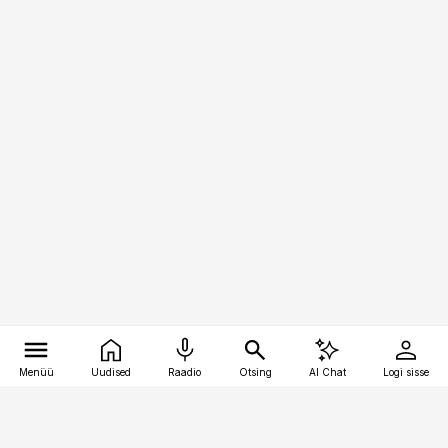
Menüü
Uudised
Raadio
Otsing
AI Chat
Logi sisse