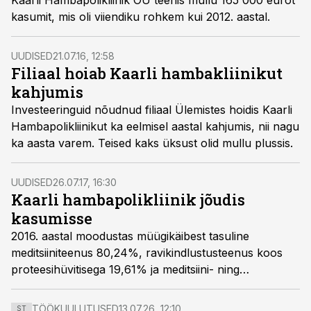
Kaarli Hambapolikliinik OÜ teenis mullu 165 000 eurot
kasumit, mis oli viiendiku rohkem kui 2012. aastal.
UUDISED
21.07.16, 12:58
Filiaal hoiab Kaarli hambakliinikut
kahjumis
Investeeringuid nõudnud filiaal Ülemistes hoidis Kaarli
Hambapolikliinikut ka eelmisel aastal kahjumis, nii nagu
ka aasta varem. Teised kaks üksust olid mullu plussis.
UUDISED
26.07.17, 16:30
Kaarli hambapolikliinik jõudis
kasumisse
2016. aastal moodustas müügikäibest tasuline
meditsiiniteenus 80,24%, ravikindlustusteenus koos
proteesihüvitisega 19,61% ja meditsiini- ning
hügieenitarvikute müük patsientidele 0,15%.
TÖÖKUULUTUSED
13.07.26, 12:10
ST