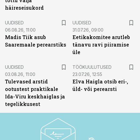
tõttu välja
häireseisukord
UUDISED
UUDISED
06.08.26, 11:00
31.07.26, 09:00
Madis Tiik asub
Eetikakomitee arutleb
Saaremaale perearstiks
tänavu ravi piiramise
üle
ST
UUDISED
TÖÖKUULUTUSED
03.08.26, 11:00
23.07.26, 12:55
Tulevased arstid
Elva Haigla otsib eri-,
ootustest praktikale
üld- või perearsti
Ida-Viru keskhaiglas ja
tegelikkusest