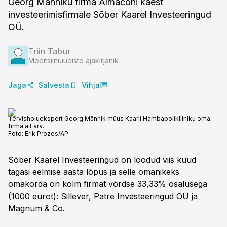
Georg Männiku firma Almaconi käest
investeerimisfirmale Sõber Kaarel Investeeringud
OÜ.
Triin Tabur
Meditsiiniuudiste ajakirjanik
Jaga
Salvesta
Vihja
Tervishoiuekspert Georg Männik müüs Kaarli Hambapolikliiniku oma
firma alt ära.
Foto:
Erik Prozes/ÄP
Sõber Kaarel Investeeringud on loodud viis kuud
tagasi eelmise aasta lõpus ja selle omanikeks
omakorda on kolm firmat võrdse 33,33% osalusega
(1000 eurot): Sillever, Patre Investeeringud OÜ ja
Magnum & Co.