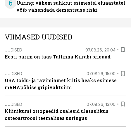
6
Uuring: vähem suhkrut esimestel eluaastatel
võib vähendada dementsuse riski
VIIMASED UUDISED
UUDISED
07.08.26, 20:04
Eesti parim on taas Tallinna Kiirabi brigaad
UUDISED
07.08.26, 15:00
USA toidu- ja ravimiamet kiitis heaks esimese
mRNApõhise gripivaktsiini
UUDISED
07.08.26, 13:00
Kliinikumi ortopeedid osalesid ulatuslikus
osteoartroosi teemalises uuringus