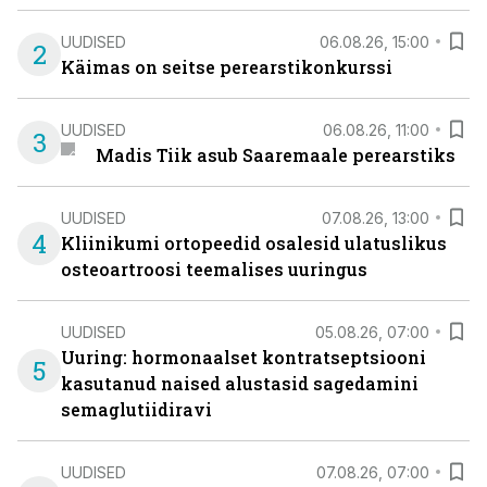
UUDISED
06.08.26, 15:00
2
Käimas on seitse perearstikonkurssi
UUDISED
06.08.26, 11:00
3
Madis Tiik asub Saaremaale perearstiks
UUDISED
07.08.26, 13:00
4
Kliinikumi ortopeedid osalesid ulatuslikus
osteoartroosi teemalises uuringus
UUDISED
05.08.26, 07:00
Uuring: hormonaalset kontratseptsiooni
5
kasutanud naised alustasid sagedamini
semaglutiidiravi
UUDISED
07.08.26, 07:00