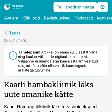
Telli soodushinnaga
Avaleht
Kõik lood
Ravimiuudised
Podcastid
Konvere
cebook
Tagasi
Twitter)
06.06.17, 13:30
kedIn
Tähelepanu!
Artikkel on enam kui 5 aastat vana
ning kuulub väljaande digitaalsesse arhiivi.
ail
Väljaanne ei uuenda ega kaasajasta arhiveeritud
sisu, mistõttu võib olla vajalik kaasaegsete
k
allikatega tutvumine
Kaarli hambakliinik läks
uute omanike kätte
Kaarli Hambapolikliinik läks tervishoiuekspert