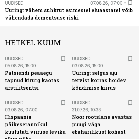
UUDISED
07.08.26, 07:00
Uuring: vähem suhkrut esimestel eluaastatel võib
vähendada dementsuse riski
HETKEL KUUM
UUDISED
UUDISED
05.08.26, 15:00
03.08.26, 15:00
Patsiendi peaaegu
Uuring: selgus aju
tapnud kirurg kaotas
tervist korras hoidev
arstilitsentsi
kõndimise kiirus
UUDISED
UUDISED
03.08.26, 07:00
31.07.26, 10:38
Hispaania
Noor rootslane avastas
päikeserannikul
puugi väga
kuulutati viiruse leviku
ebaharilikust kohast