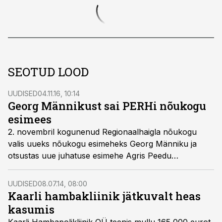
SEOTUD LOOD
UUDISED
04.11.16, 10:14
Georg Männikust sai PERHi nõukogu
esimees
2. novembril kogunenud Regionaalhaigla nõukogu
valis uueks nõukogu esimeheks Georg Männiku ja
otsustas uue juhatuse esimehe Agris Peedu
ettepanekul muuta juhatuse liikmete
vastutusvaldkondi.
UUDISED
08.07.14, 08:00
Kaarli hambakliinik jätkuvalt heas
kasumis