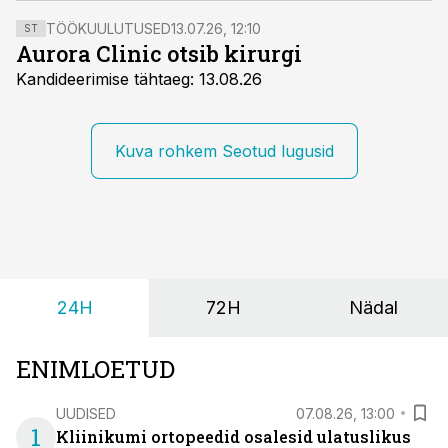
vastutuse kandmiseks, leiavad kõrgkoolide esindajad
TÖÖKUULUTUSED
13.07.26, 12:10
ST
aruteluringil olevat kiirabibrigaadi määrust
Aurora Clinic otsib kirurgi
kommenteerides.
Kandideerimise tähtaeg: 13.08.26
Kuva rohkem Seotud lugusid
24H
72H
Nädal
ENIMLOETUD
UUDISED
07.08.26, 13:00
1
Kliinikumi ortopeedid osalesid ulatuslikus