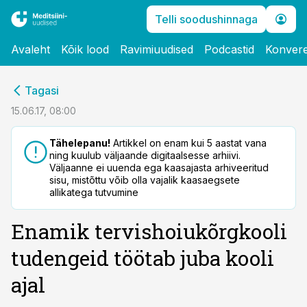
Telli soodushinnaga
Avaleht
Kõik lood
Ravimiuudised
Podcastid
Konvere
cebook
Tagasi
Twitter)
15.06.17, 08:00
kedIn
Tähelepanu!
Artikkel on enam kui 5 aastat vana
ning kuulub väljaande digitaalsesse arhiivi.
ail
Väljaanne ei uuenda ega kaasajasta arhiveeritud
sisu, mistõttu võib olla vajalik kaasaegsete
k
allikatega tutvumine
Enamik tervishoiukõrgkooli
tudengeid töötab juba kooli
ajal