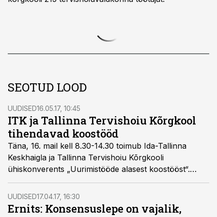
SEOTUD LOOD
UUDISED
16.05.17, 10:45
ITK ja Tallinna Tervishoiu Kõrgkool
tihendavad koostööd
Täna, 16. mail kell 8.30-14.30 toimub Ida-Tallinna
Keskhaigla ja Tallinna Tervishoiu Kõrgkooli
ühiskonverents „Uurimistööde alasest koostööst“.
Konverentsi eesmärk on kõrgkooli- ja haiglavahelise
uurimistööde läbiviimise koostööplatvormi
UUDISED
17.04.17, 16:30
kujundamine.
Ernits: Konsensuslepe on vajalik,