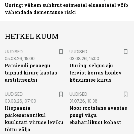
Uuring: vähem suhkrut esimestel eluaastatel võib
vähendada dementsuse riski
HETKEL KUUM
UUDISED
UUDISED
05.08.26, 15:00
03.08.26, 15:00
Patsiendi peaaegu
Uuring: selgus aju
tapnud kirurg kaotas
tervist korras hoidev
arstilitsentsi
kõndimise kiirus
UUDISED
UUDISED
03.08.26, 07:00
31.07.26, 10:38
Hispaania
Noor rootslane avastas
päikeserannikul
puugi väga
kuulutati viiruse leviku
ebaharilikust kohast
tõttu välja