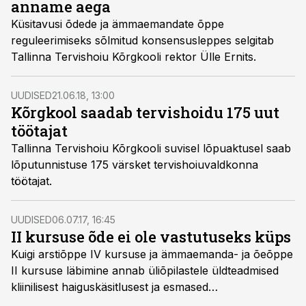
anname aega
Küsitavusi õdede ja ämmaemandate õppe
reguleerimiseks sõlmitud konsensusleppes selgitab
Tallinna Tervishoiu Kõrgkooli rektor Ülle Ernits.
UUDISED
21.06.18, 13:00
Kõrgkool saadab tervishoidu 175 uut
töötajat
Tallinna Tervishoiu Kõrgkooli suvisel lõpuaktusel saab
lõputunnistuse 175 värsket tervishoiuvaldkonna
töötajat.
UUDISED
06.07.17, 16:45
II kursuse õde ei ole vastutuseks küps
Kuigi arstiõppe IV kursuse ja ämmaemanda- ja õeõppe
II kursuse läbimine annab üliõpilastele üldteadmised
kliinilisest haiguskäsitlusest ja esmased
õendusoskused, ei ole need piisavad iseseisva