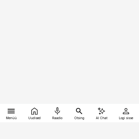
Menüü
Uudised
Raadio
Otsing
AI Chat
Logi sisse