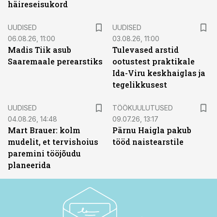
häireseisukord
UUDISED
UUDISED
06.08.26, 11:00
03.08.26, 11:00
Madis Tiik asub
Tulevased arstid
Saaremaale perearstiks
ootustest praktikale
Ida-Viru keskhaiglas ja
tegelikkusest
ST
UUDISED
TÖÖKUULUTUSED
04.08.26, 14:48
09.07.26, 13:17
Mart Brauer: kolm
Pärnu Haigla pakub
mudelit, et tervishoius
tööd naistearstile
paremini tööjõudu
planeerida