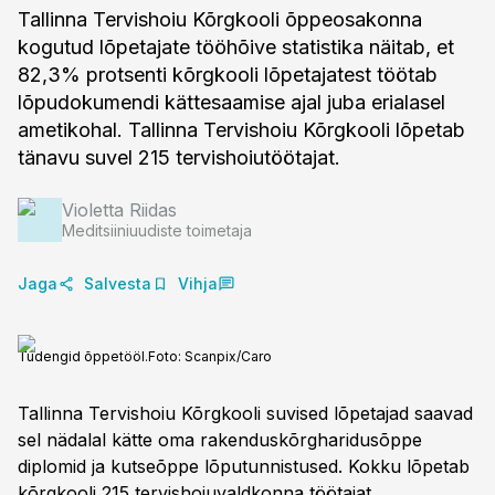
Tallinna Tervishoiu Kõrgkooli õppeosakonna
kogutud lõpetajate tööhõive statistika näitab, et
82,3% protsenti kõrgkooli lõpetajatest töötab
lõpudokumendi kättesaamise ajal juba erialasel
ametikohal. Tallinna Tervishoiu Kõrgkooli lõpetab
tänavu suvel 215 tervishoiutöötajat.
Violetta Riidas
Meditsiiniuudiste toimetaja
Jaga
Salvesta
Vihja
Tudengid õppetööl.
Foto:
Scanpix/Caro
Tallinna Tervishoiu Kõrgkooli suvised lõpetajad saavad
sel nädalal kätte oma rakenduskõrgharidusõppe
diplomid ja kutseõppe lõputunnistused. Kokku lõpetab
kõrgkooli 215 tervishoiuvaldkonna töötajat.