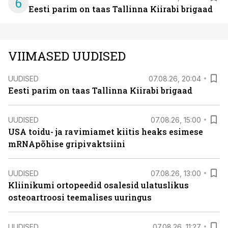
6
Eesti parim on taas Tallinna Kiirabi brigaad
VIIMASED UUDISED
UUDISED
07.08.26, 20:04
Eesti parim on taas Tallinna Kiirabi brigaad
UUDISED
07.08.26, 15:00
USA toidu- ja ravimiamet kiitis heaks esimese
mRNApõhise gripivaktsiini
UUDISED
07.08.26, 13:00
Kliinikumi ortopeedid osalesid ulatuslikus
osteoartroosi teemalises uuringus
UUDISED
07.08.26, 11:27