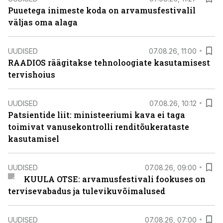
Puuetega inimeste koda on arvamusfestivalil
väljas oma alaga
UUDISED
07.08.26, 11:00
RAADIOS räägitakse tehnoloogiate kasutamisest
tervishoius
UUDISED
07.08.26, 10:12
Patsientide liit: ministeeriumi kava ei taga
toimivat vanusekontrolli renditõukerataste
kasutamisel
UUDISED
07.08.26, 09:00
KUULA OTSE: arvamusfestivali fookuses on
tervisevabadus ja tulevikuvõimalused
UUDISED
07.08.26, 07:00