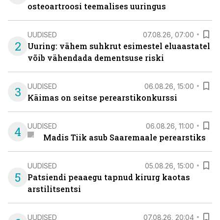
osteoartroosi teemalises uuringus
UUDISED
07.08.26, 07:00
2
Uuring: vähem suhkrut esimestel eluaastatel
võib vähendada dementsuse riski
UUDISED
06.08.26, 15:00
3
Käimas on seitse perearstikonkurssi
UUDISED
06.08.26, 11:00
4
Madis Tiik asub Saaremaale perearstiks
UUDISED
05.08.26, 15:00
5
Patsiendi peaaegu tapnud kirurg kaotas
arstilitsentsi
UUDISED
07.08.26, 20:04