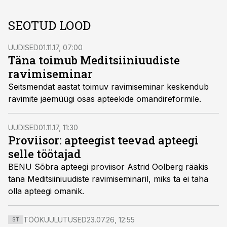
SEOTUD LOOD
UUDISED
01.11.17, 07:00
Täna toimub Meditsiiniuudiste
ravimiseminar
Seitsmendat aastat toimuv ravimiseminar keskendub
ravimite jaemüügi osas apteekide omandireformile.
UUDISED
01.11.17, 11:30
Proviisor: apteegist teevad apteegi
selle töötajad
BENU Sõbra apteegi proviisor Astrid Oolberg rääkis
täna Meditsiiniuudiste ravimiseminaril, miks ta ei taha
olla apteegi omanik.
TÖÖKUULUTUSED
23.07.26, 12:55
ST