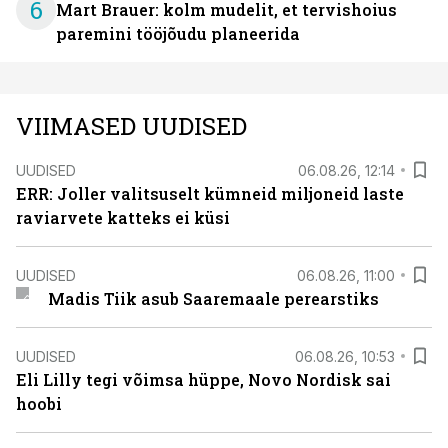
6
Mart Brauer: kolm mudelit, et tervishoius
paremini tööjõudu planeerida
VIIMASED UUDISED
UUDISED
06.08.26, 12:14
ERR: Joller valitsuselt kümneid miljoneid laste
raviarvete katteks ei küsi
UUDISED
06.08.26, 11:00
Madis Tiik asub Saaremaale perearstiks
UUDISED
06.08.26, 10:53
Eli Lilly tegi võimsa hüppe, Novo Nordisk sai
hoobi