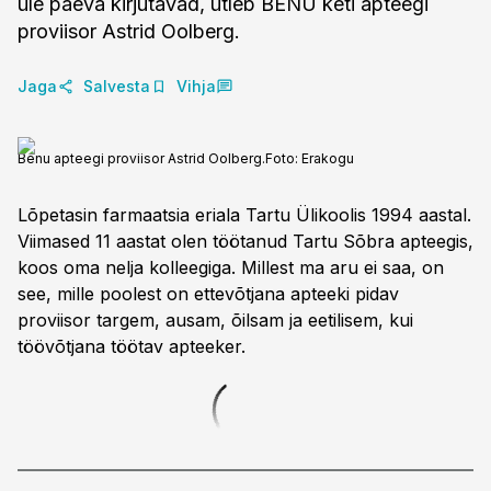
üle päeva kirjutavad, ütleb BENU keti apteegi
proviisor Astrid Oolberg.
Jaga
Salvesta
Vihja
Benu apteegi proviisor Astrid Oolberg.
Foto:
Erakogu
Lõpetasin farmaatsia eriala Tartu Ülikoolis 1994 aastal.
Viimased 11 aastat olen töötanud Tartu Sõbra apteegis,
koos oma nelja kolleegiga. Millest ma aru ei saa, on
see, mille poolest on ettevõtjana apteeki pidav
proviisor targem, ausam, õilsam ja eetilisem, kui
töövõtjana töötav apteeker.