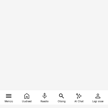
Menüü
Uudised
Raadio
Otsing
AI Chat
Logi sisse