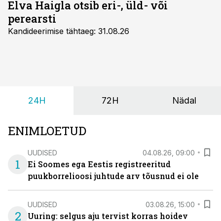
Elva Haigla otsib eri-, üld- või
perearsti
Kandideerimise tähtaeg: 31.08.26
24H
72H
Nädal
ENIMLOETUD
UUDISED
04.08.26, 09:00
1
Ei Soomes ega Eestis registreeritud
puukborrelioosi juhtude arv tõusnud ei ole
UUDISED
03.08.26, 15:00
2
Uuring: selgus aju tervist korras hoidev