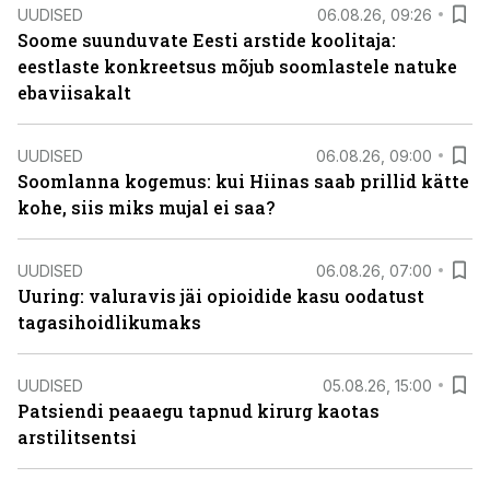
UUDISED
06.08.26, 09:26
Soome suunduvate Eesti arstide koolitaja:
eestlaste konkreetsus mõjub soomlastele natuke
ebaviisakalt
UUDISED
06.08.26, 09:00
Soomlanna kogemus: kui Hiinas saab prillid kätte
kohe, siis miks mujal ei saa?
UUDISED
06.08.26, 07:00
Uuring: valuravis jäi opioidide kasu oodatust
tagasihoidlikumaks
UUDISED
05.08.26, 15:00
Patsiendi peaaegu tapnud kirurg kaotas
arstilitsentsi