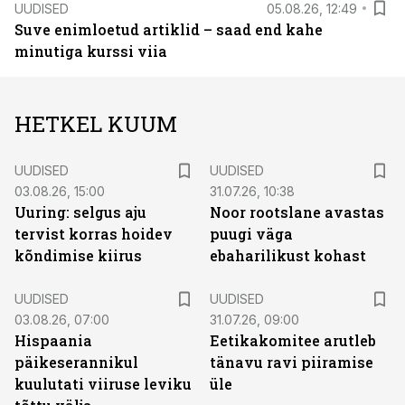
UUDISED
05.08.26, 12:49
Suve enimloetud artiklid – saad end kahe
minutiga kurssi viia
HETKEL KUUM
UUDISED
UUDISED
03.08.26, 15:00
31.07.26, 10:38
Uuring: selgus aju
Noor rootslane avastas
tervist korras hoidev
puugi väga
kõndimise kiirus
ebaharilikust kohast
UUDISED
UUDISED
03.08.26, 07:00
31.07.26, 09:00
Hispaania
Eetikakomitee arutleb
päikeserannikul
tänavu ravi piiramise
kuulutati viiruse leviku
üle