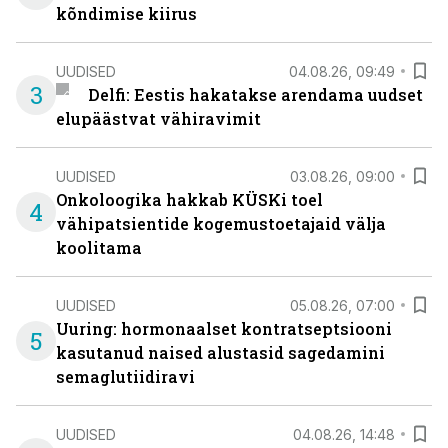
kõndimise kiirus
UUDISED
04.08.26, 09:49
3
Delfi: Eestis hakatakse arendama uudset
elupäästvat vähiravimit
UUDISED
03.08.26, 09:00
Onkoloogika hakkab KÜSKi toel
4
vähipatsientide kogemustoetajaid välja
koolitama
UUDISED
05.08.26, 07:00
Uuring: hormonaalset kontratseptsiooni
5
kasutanud naised alustasid sagedamini
semaglutiidiravi
UUDISED
04.08.26, 14:48