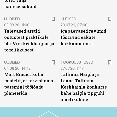
tõttu välja
häireseisukord
UUDISED
UUDISED
03.08.26, 11:00
29.07.26, 07:00
Tulevased arstid
Igapäevased ravimid
ootustest praktikale
tõstavad eakate
Ida-Viru keskhaiglas ja
kukkumisriski
tegelikkusest
ST
UUDISED
TÖÖKUULUTUSED
04.08.26, 14:48
27.07.26, 11:17
Mart Brauer: kolm
Tallinna Haigla ja
mudelit, et tervishoius
Lääne-Tallinna
paremini tööjõudu
Keskhaigla konkurss
planeerida
kahe haigla tippjuhi
ametikohale