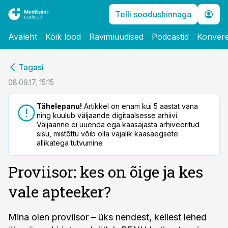
Telli soodushinnaga
Avaleht
Kõik lood
Ravimiuudised
Podcastid
Konvere
cebook
Tagasi
Twitter)
08.09.17, 15:15
kedIn
Tähelepanu!
Artikkel on enam kui 5 aastat vana
ning kuulub väljaande digitaalsesse arhiivi.
ail
Väljaanne ei uuenda ega kaasajasta arhiveeritud
sisu, mistõttu võib olla vajalik kaasaegsete
k
allikatega tutvumine
Proviisor: kes on õige ja kes
vale apteeker?
Mina olen proviisor – üks nendest, kellest lehed