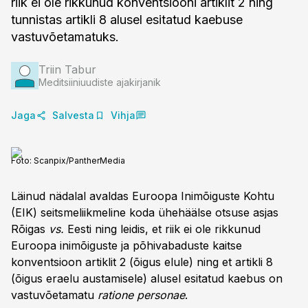
riik ei ole rikkunud konventsiooni artiklit 2 ning
tunnistas artikli 8 alusel esitatud kaebuse
vastuvõetamatuks.
Triin Tabur
Meditsiiniuudiste ajakirjanik
Jaga
Salvesta
Vihja
Foto:
Scanpix/PantherMedia
Läinud nädalal avaldas Euroopa Inimõiguste Kohtu
(EIK) seitsmeliikmeline koda ühehäälse otsuse asjas
Rõigas
vs.
Eesti ning leidis, et riik ei ole rikkunud
Euroopa inimõiguste ja põhivabaduste kaitse
konventsioon artiklit 2 (õigus elule) ning et artikli 8
(õigus eraelu austamisele) alusel esitatud kaebus on
vastuvõetamatu
ratione personae
.