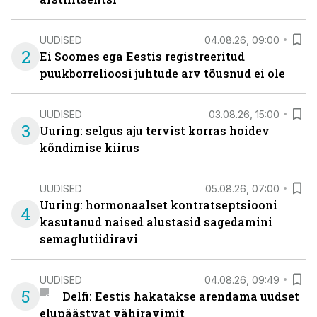
UUDISED
04.08.26, 09:00
2
Ei Soomes ega Eestis registreeritud
puukborrelioosi juhtude arv tõusnud ei ole
UUDISED
03.08.26, 15:00
3
Uuring: selgus aju tervist korras hoidev
kõndimise kiirus
UUDISED
05.08.26, 07:00
Uuring: hormonaalset kontratseptsiooni
4
kasutanud naised alustasid sagedamini
semaglutiidiravi
UUDISED
04.08.26, 09:49
5
Delfi: Eestis hakatakse arendama uudset
elupäästvat vähiravimit