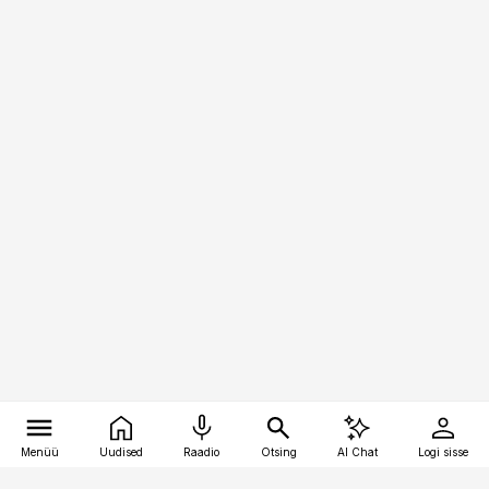
Menüü
Uudised
Raadio
Otsing
AI Chat
Logi sisse