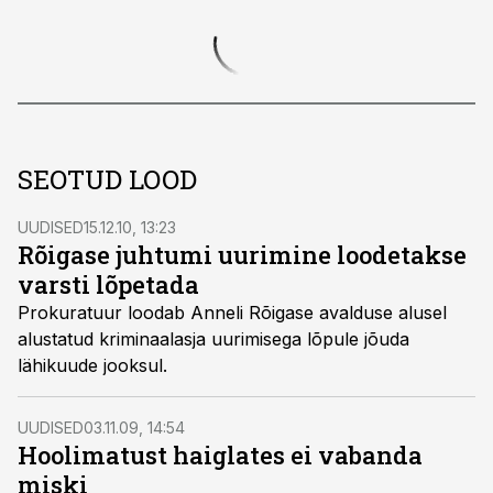
SEOTUD LOOD
UUDISED
15.12.10, 13:23
Rõigase juhtumi uurimine loodetakse
varsti lõpetada
Prokuratuur loodab Anneli Rõigase avalduse alusel
alustatud kriminaalasja uurimisega lõpule jõuda
lähikuude jooksul.
UUDISED
03.11.09, 14:54
Hoolimatust haiglates ei vabanda
miski