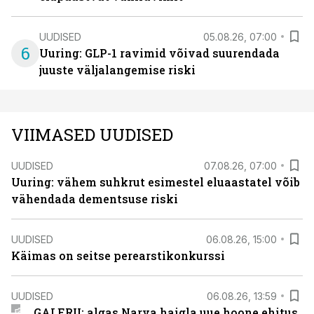
UUDISED
05.08.26, 07:00
6
Uuring: GLP-1 ravimid võivad suurendada
juuste väljalangemise riski
VIIMASED UUDISED
UUDISED
07.08.26, 07:00
Uuring: vähem suhkrut esimestel eluaastatel võib
vähendada dementsuse riski
UUDISED
06.08.26, 15:00
Käimas on seitse perearstikonkurssi
UUDISED
06.08.26, 13:59
GALERII: algas Narva haigla uue hoone ehitus