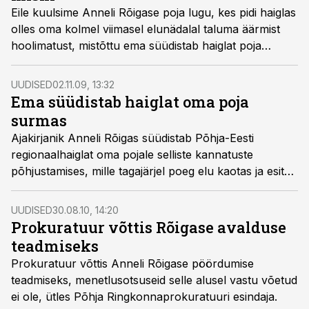
Eile kuulsime Anneli Rõigase poja lugu, kes pidi haiglas
olles oma kolmel viimasel elunädalal taluma äärmist
hoolimatust, mistõttu ema süüdistab haiglat poja
sandistamises, või veelgi hullemas. See ei ole kahjuks
ainus juhtum ega erand. Täpselt sama kogesid ka minu
UUDISED
02.11.09, 13:32
lähedased inimesed, kirjutas murest murtud ema Eesti
Ema süüdistab haiglat oma poja
Ekspressis.
surmas
Ajakirjanik Anneli Rõigas süüdistab Põhja-Eesti
regionaalhaiglat oma pojale selliste kannatuste
põhjustamises, mille tagajärjel poeg elu kaotas ja esitas
avaliku kirja haiglas toimunu kohta.
UUDISED
30.08.10, 14:20
Prokuratuur võttis Rõigase avalduse
teadmiseks
Prokuratuur võttis Anneli Rõigase pöördumise
teadmiseks, menetlusotsuseid selle alusel vastu võetud
ei ole, ütles Põhja Ringkonnaprokuratuuri esindaja.