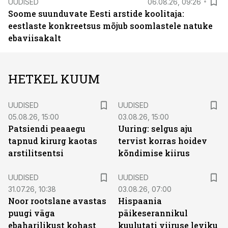
UUDISED
06.08.26, 09:26
Soome suunduvate Eesti arstide koolitaja:
eestlaste konkreetsus mõjub soomlastele natuke
ebaviisakalt
HETKEL KUUM
UUDISED
UUDISED
05.08.26, 15:00
03.08.26, 15:00
Patsiendi peaaegu
Uuring: selgus aju
tapnud kirurg kaotas
tervist korras hoidev
arstilitsentsi
kõndimise kiirus
UUDISED
UUDISED
31.07.26, 10:38
03.08.26, 07:00
Noor rootslane avastas
Hispaania
puugi väga
päikeserannikul
ebaharilikust kohast
kuulutati viiruse leviku