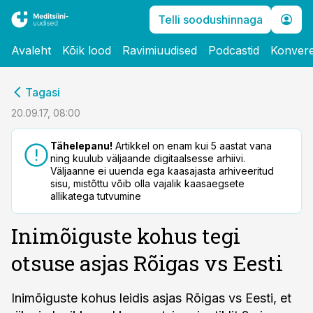
Telli soodushinnaga
Avaleht
Kõik lood
Ravimiuudised
Podcastid
Konvere
cebook
Tagasi
Twitter)
20.09.17, 08:00
kedIn
Tähelepanu!
Artikkel on enam kui 5 aastat vana
ning kuulub väljaande digitaalsesse arhiivi.
ail
Väljaanne ei uuenda ega kaasajasta arhiveeritud
sisu, mistõttu võib olla vajalik kaasaegsete
k
allikatega tutvumine
Inimõiguste kohus tegi
otsuse asjas Rõigas vs Eesti
Inimõiguste kohus leidis asjas Rõigas vs Eesti, et