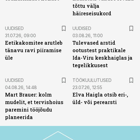
tõttu välja
häireseisukord
UUDISED
UUDISED
31.07.26, 09:00
03.08.26, 11:00
Eetikakomitee arutleb
Tulevased arstid
tänavu ravi piiramise
ootustest praktikale
üle
Ida-Viru keskhaiglas ja
tegelikkusest
ST
UUDISED
TÖÖKUULUTUSED
04.08.26, 14:48
23.07.26, 12:55
Mart Brauer: kolm
Elva Haigla otsib eri-,
mudelit, et tervishoius
üld- või perearsti
paremini tööjõudu
planeerida