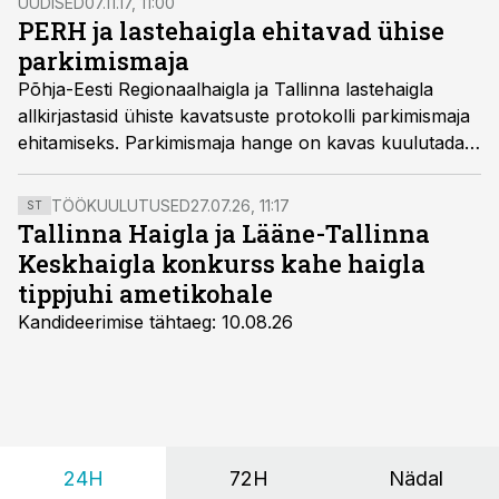
UUDISED
07.11.17, 11:00
PERH ja lastehaigla ehitavad ühise
parkimismaja
Põhja-Eesti Regionaalhaigla ja Tallinna lastehaigla
allkirjastasid ühiste kavatsuste protokolli parkimismaja
ehitamiseks. Parkimismaja hange on kavas kuulutada
välja veel käesoleval aastal.
TÖÖKUULUTUSED
27.07.26, 11:17
ST
Tallinna Haigla ja Lääne-Tallinna
Keskhaigla konkurss kahe haigla
tippjuhi ametikohale
Kandideerimise tähtaeg: 10.08.26
24H
72H
Nädal