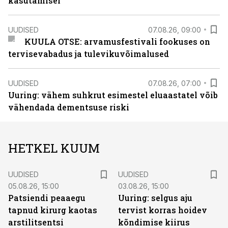
kasutamisel
UUDISED
07.08.26, 09:00
KUULA OTSE: arvamusfestivali fookuses on
tervisevabadus ja tulevikuvõimalused
UUDISED
07.08.26, 07:00
Uuring: vähem suhkrut esimestel eluaastatel võib
vähendada dementsuse riski
HETKEL KUUM
UUDISED
UUDISED
05.08.26, 15:00
03.08.26, 15:00
Patsiendi peaaegu
Uuring: selgus aju
tapnud kirurg kaotas
tervist korras hoidev
arstilitsentsi
kõndimise kiirus