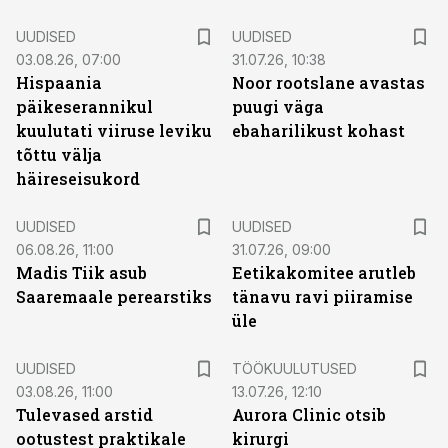
UUDISED
UUDISED
03.08.26, 07:00
31.07.26, 10:38
Hispaania
Noor rootslane avastas
päikeserannikul
puugi väga
kuulutati viiruse leviku
ebaharilikust kohast
tõttu välja
häireseisukord
UUDISED
UUDISED
06.08.26, 11:00
31.07.26, 09:00
Madis Tiik asub
Eetikakomitee arutleb
Saaremaale perearstiks
tänavu ravi piiramise
üle
ST
UUDISED
TÖÖKUULUTUSED
03.08.26, 11:00
13.07.26, 12:10
Tulevased arstid
Aurora Clinic otsib
ootustest praktikale
kirurgi