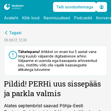
Telli soodushinnaga
Avaleht
Kõik lood
Ravimiuudised
Podcastid
Konvere
cebook
Tagasi
Twitter)
26.09.17, 12:30
kedIn
Tähelepanu!
Artikkel on enam kui 5 aastat vana
ning kuulub väljaande digitaalsesse arhiivi.
ail
Väljaanne ei uuenda ega kaasajasta arhiveeritud
sisu, mistõttu võib olla vajalik kaasaegsete
k
allikatega tutvumine
Pildid! PERHi uus sissepääs
ja parkla valmis
Alates septembrist saavad Põhja-Eesti