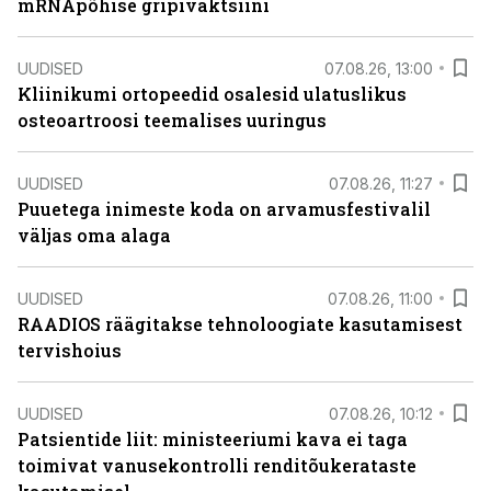
mRNApõhise gripivaktsiini
UUDISED
07.08.26, 13:00
Kliinikumi ortopeedid osalesid ulatuslikus
osteoartroosi teemalises uuringus
UUDISED
07.08.26, 11:27
Puuetega inimeste koda on arvamusfestivalil
väljas oma alaga
UUDISED
07.08.26, 11:00
RAADIOS räägitakse tehnoloogiate kasutamisest
tervishoius
UUDISED
07.08.26, 10:12
Patsientide liit: ministeeriumi kava ei taga
toimivat vanusekontrolli renditõukerataste