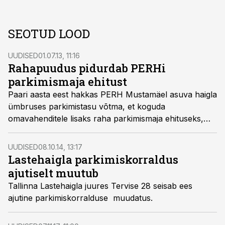
SEOTUD LOOD
UUDISED
01.07.13, 11:16
Rahapuudus pidurdab PERHi
parkimismaja ehitust
Paari aasta eest hakkas PERH Mustamäel asuva haigla
ümbruses parkimistasu võtma, et koguda
omavahenditele lisaks raha parkimismaja ehituseks,
kuid parkimisala laiendust praeguses ehitusetapis siiski
ei tule, kirjutas Õhtuleht.
UUDISED
08.10.14, 13:17
Lastehaigla parkimiskorraldus
ajutiselt muutub
Tallinna Lastehaigla juures Tervise 28 seisab ees
ajutine parkimiskorralduse muudatus.