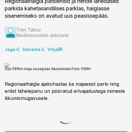
Regionaalhaigla patsiendid ja nende lähedased
parkida kahetasandilises parklas, haiglasse
sisenemiseks on avatud uus peasissepääs.
Triin Tabur
Meditsiiniuudiste ajakirjanik
Jaga
Salvesta
Vihja
Uus PERHi maja sissepääs Mustamäel.
Foto:
PERH
Regionaalhaigla ajakohastas ka majaesist parki ning
erilist tähelepanu on pööratud erivajadustega inimeste
liikumismugavusele.