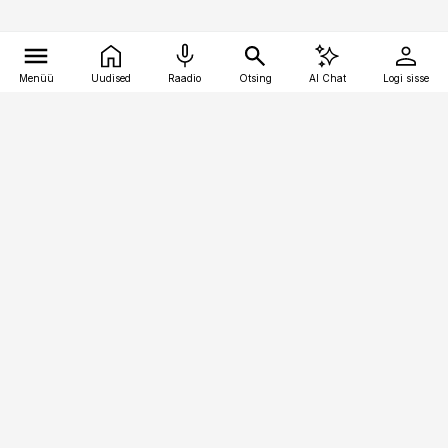
Menüü
Uudised
Raadio
Otsing
AI Chat
Logi sisse
Vana-Lõuna 39/1, 19094 Tallinn
(+372) 667 0111
meditsiiniuudised@aripaev.ee
Tellimisega seotud küsimused:
tellimiskeskus@aripaev.ee
Telli
Reklaam
Firmast
Sisu kasutamisõigused
Ajakirjaniku
eetikakoodeks