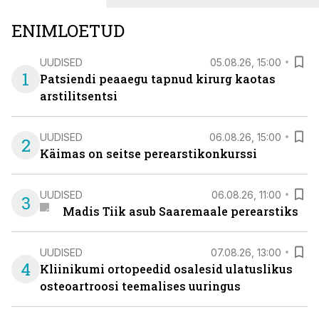
ENIMLOETUD
UUDISED
05.08.26, 15:00
1
Patsiendi peaaegu tapnud kirurg kaotas
arstilitsentsi
UUDISED
06.08.26, 15:00
2
Käimas on seitse perearstikonkurssi
UUDISED
06.08.26, 11:00
3
Madis Tiik asub Saaremaale perearstiks
UUDISED
07.08.26, 13:00
4
Kliinikumi ortopeedid osalesid ulatuslikus
osteoartroosi teemalises uuringus