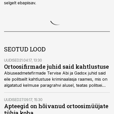
selgelt ebapiisav.
SEOTUD LOOD
UUDISED
21.04.17, 13:30
Ortoosifirmade juhid said kahtlustuse
Abiuseadmetefirmade Tervise Abi ja Gadox juhid said
eile politseilt kahtlustuse kriminaalasja raames, mis on
algatatud kelmuse paragrahvi alusel, teatas politsei
esindaja.
UUDISED
27.09.17, 15:30
Apteegid on hõivanud ortoosimüüjate
tühja koha