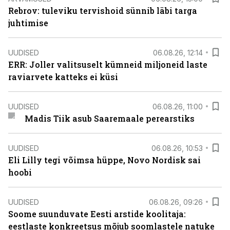
Rebrov: tuleviku tervishoid sünnib läbi targa
juhtimise
UUDISED
06.08.26, 12:14
ERR: Joller valitsuselt kümneid miljoneid laste
raviarvete katteks ei küsi
UUDISED
06.08.26, 11:00
Madis Tiik asub Saaremaale perearstiks
UUDISED
06.08.26, 10:53
Eli Lilly tegi võimsa hüppe, Novo Nordisk sai
hoobi
UUDISED
06.08.26, 09:26
Soome suunduvate Eesti arstide koolitaja:
eestlaste konkreetsus mõjub soomlastele natuke