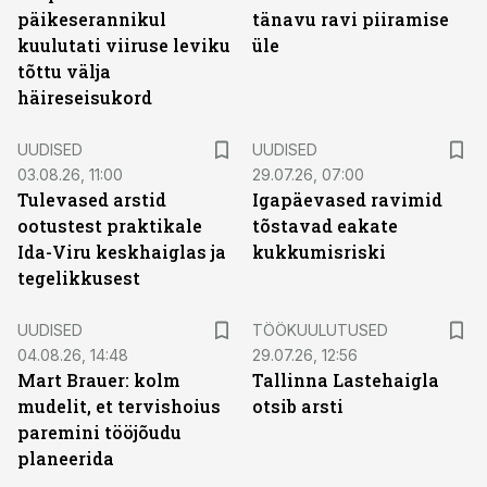
päikeserannikul
tänavu ravi piiramise
kuulutati viiruse leviku
üle
tõttu välja
häireseisukord
UUDISED
UUDISED
03.08.26, 11:00
29.07.26, 07:00
Tulevased arstid
Igapäevased ravimid
ootustest praktikale
tõstavad eakate
Ida-Viru keskhaiglas ja
kukkumisriski
tegelikkusest
ST
UUDISED
TÖÖKUULUTUSED
04.08.26, 14:48
29.07.26, 12:56
Mart Brauer: kolm
Tallinna Lastehaigla
mudelit, et tervishoius
otsib arsti
paremini tööjõudu
planeerida