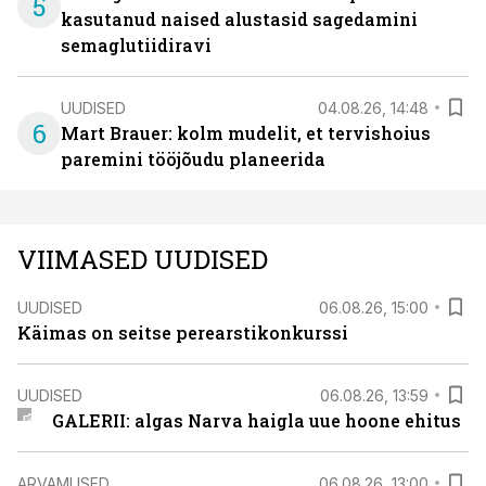
5
kasutanud naised alustasid sagedamini
semaglutiidiravi
UUDISED
04.08.26, 14:48
6
Mart Brauer: kolm mudelit, et tervishoius
paremini tööjõudu planeerida
VIIMASED UUDISED
UUDISED
06.08.26, 15:00
Käimas on seitse perearstikonkurssi
UUDISED
06.08.26, 13:59
GALERII: algas Narva haigla uue hoone ehitus
ARVAMUSED
06.08.26, 13:00