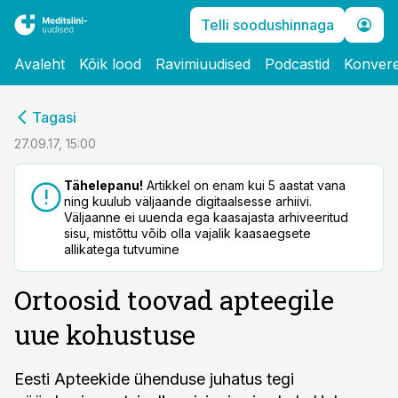
Telli soodushinnaga
Avaleht
Kõik lood
Ravimiuudised
Podcastid
Konvere
cebook
Tagasi
Twitter)
27.09.17, 15:00
kedIn
Tähelepanu!
Artikkel on enam kui 5 aastat vana
ning kuulub väljaande digitaalsesse arhiivi.
ail
Väljaanne ei uuenda ega kaasajasta arhiveeritud
sisu, mistõttu võib olla vajalik kaasaegsete
k
allikatega tutvumine
Ortoosid toovad apteegile
uue kohustuse
Eesti Apteekide ühenduse juhatus tegi