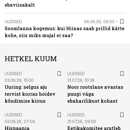
ebaviisakalt
UUDISED
06.08.26, 09:00
Soomlanna kogemus: kui Hiinas saab prillid kätte
kohe, siis miks mujal ei saa?
HETKEL KUUM
UUDISED
UUDISED
03.08.26, 15:00
31.07.26, 10:38
Uuring: selgus aju
Noor rootslane avastas
tervist korras hoidev
puugi väga
kõndimise kiirus
ebaharilikust kohast
UUDISED
UUDISED
03.08.26, 07:00
31.07.26, 09:00
Hispaania
Eetikakomitee arutleb