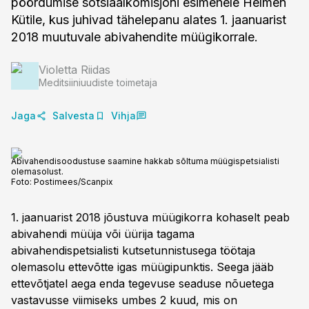
pöördumise sotsiaalkomisjoni esimehele Helmen
Kütile, kus juhivad tähelepanu alates 1. jaanuarist
2018 muutuvale abivahendite müügikorrale.
Violetta Riidas
Meditsiiniuudiste toimetaja
Jaga
Salvesta
Vihja
Abivahendisoodustuse saamine hakkab sõltuma müügispetsialisti
olemasolust.
Foto:
Postimees/Scanpix
1. jaanuarist 2018 jõustuva müügikorra kohaselt peab
abivahendi müüja või üürija tagama
abivahendispetsialisti kutsetunnistusega töötaja
olemasolu ettevõtte igas müügipunktis. Seega jääb
ettevõtjatel aega enda tegevuse seaduse nõuetega
vastavusse viimiseks umbes 2 kuud, mis on