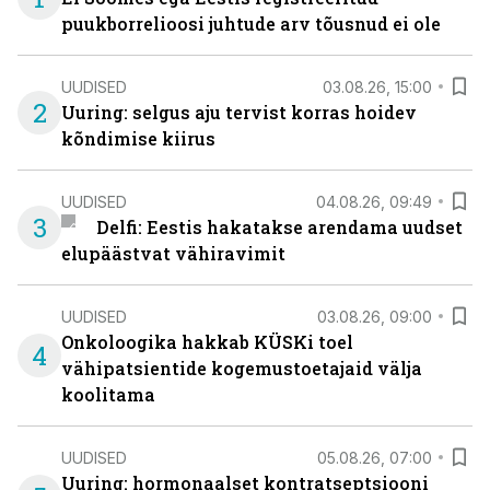
puukborrelioosi juhtude arv tõusnud ei ole
UUDISED
03.08.26, 15:00
2
Uuring: selgus aju tervist korras hoidev
kõndimise kiirus
UUDISED
04.08.26, 09:49
3
Delfi: Eestis hakatakse arendama uudset
elupäästvat vähiravimit
UUDISED
03.08.26, 09:00
Onkoloogika hakkab KÜSKi toel
4
vähipatsientide kogemustoetajaid välja
koolitama
UUDISED
05.08.26, 07:00
Uuring: hormonaalset kontratseptsiooni