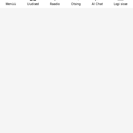
Menüü
Uudised
Raadio
Otsing
AI Chat
Logi sisse
Vana-Lõuna 39/1, 19094 Tallinn
(+372) 667 0111
meditsiiniuudised@aripaev.ee
Tellimisega seotud küsimused:
tellimiskeskus@aripaev.ee
Telli
Reklaam
Firmast
Sisu kasutamisõigused
Ajakirjaniku
eetikakoodeks
Üldtingimused
Privaatsustingimused
Küpsiste poliitika
KKK