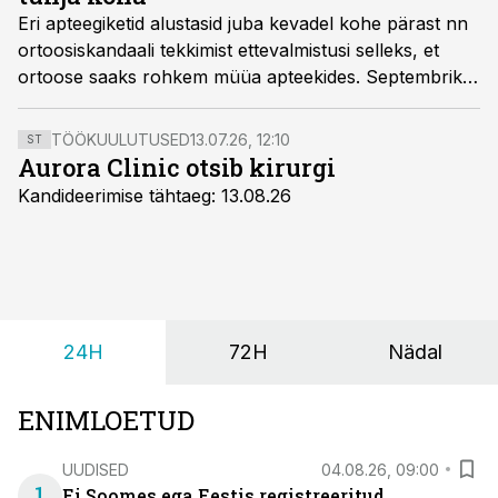
Eri apteegiketid alustasid juba kevadel kohe pärast nn
ortoosiskandaali tekkimist ettevalmistusi selleks, et
ortoose saaks rohkem müüa apteekides. Septembriks
ongi nad jõudnud TOP 5 müüja sekka.
TÖÖKUULUTUSED
13.07.26, 12:10
ST
Aurora Clinic otsib kirurgi
Kandideerimise tähtaeg: 13.08.26
24H
72H
Nädal
ENIMLOETUD
UUDISED
04.08.26, 09:00
1
Ei Soomes ega Eestis registreeritud