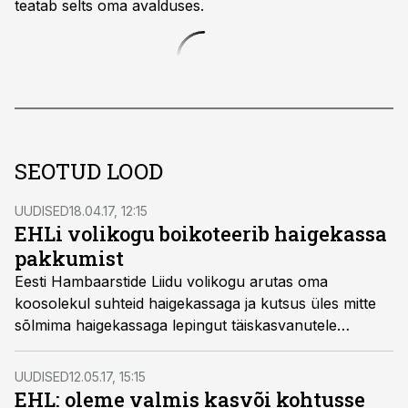
teatab selts oma avalduses.
SEOTUD LOOD
UUDISED
18.04.17, 12:15
EHLi volikogu boikoteerib haigekassa
pakkumist
Eesti Hambaarstide Liidu volikogu arutas oma
koosolekul suhteid haigekassaga ja kutsus üles mitte
sõlmima haigekassaga lepingut täiskasvanutele
hambaravi pakkumiseks.
UUDISED
12.05.17, 15:15
EHL: oleme valmis kasvõi kohtusse