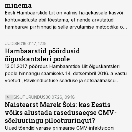
minema
Eesti Hambaarstide Liit on valmis haigekassale kasvõi
kohtuvaidluste abil tõestama, et nende arvutatud
hambaravi piirhinnad ja selle arvutamise metoodika on
hambaarstidele sobimatud.
UUDISED
16.01.17, 12:15
Hambaarstid pöördusid
õiguskantsleri poole
13.01.2017 pöördus Hambaarstide Liit õiguskantsleri
poole hinnangu saamiseks 14. detsembril 2016. a vastu
võetud „Ravikindlustuse seaduse ja sotsiaalmaksu
muutmise seaduse“ vastavusest Eesti Vabariigi
põhiseadusele ja teistele seadustele.
SISUTURUNDUS
30.07.26, 09:18
ST
Naistearst Marek Šois: kas Eestis
võiks alustada rasedusaegse CMV-
sõeluuringu pilootuuringut?
Uued tõendid varase primaarse CMV-infektsiooni