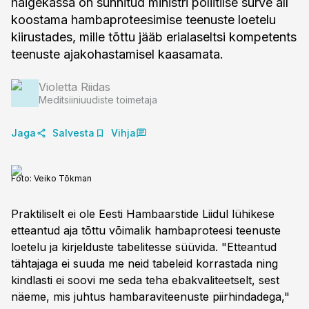
haigekassa on sunnitud ministri poliitilse surve all
koostama hambaproteesimise teenuste loetelu
kiirustades, mille tõttu jääb erialaseltsi kompetents
teenuste ajakohastamisel kaasamata.
Violetta Riidas
Meditsiiniuudiste toimetaja
Jaga
Salvesta
Vihja
Foto:
Veiko Tõkman
Praktiliselt ei ole Eesti Hambaarstide Liidul lühikese
etteantud aja tõttu võimalik hambaproteesi teenuste
loetelu ja kirjelduste tabelitesse süüvida. "Etteantud
tähtajaga ei suuda me neid tabeleid korrastada ning
kindlasti ei soovi me seda teha ebakvaliteetselt, sest
näeme, mis juhtus hambaraviteenuste piirhindadega,"