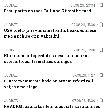
UUDISED
07.08.26, 20:04
Eesti parim on taas Tallinna Kiirabi brigaad
UUDISED
07.08.26, 15:00
USA toidu- ja ravimiamet kiitis heaks esimese
mRNApõhise gripivaktsiini
UUDISED
07.08.26, 13:00
Kliinikumi ortopeedid osalesid ulatuslikus
osteoartroosi teemalises uuringus
UUDISED
07.08.26, 11:27
Puuetega inimeste koda on arvamusfestivalil
väljas oma alaga
UUDISED
07.08.26, 11:00
RAADIOS räägitakse tehnoloogiate kasutamisest