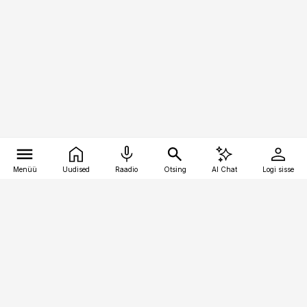
Menüü
Uudised
Raadio
Otsing
AI Chat
Logi sisse
Vana-Lõuna 39/1, 19094 Tallinn
(+372) 667 0111
meditsiiniuudised@aripaev.ee
Tellimisega seotud küsimused: