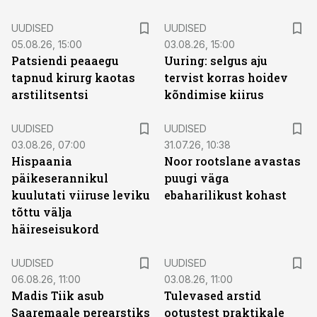
UUDISED
UUDISED
05.08.26, 15:00
03.08.26, 15:00
Patsiendi peaaegu
Uuring: selgus aju
tapnud kirurg kaotas
tervist korras hoidev
arstilitsentsi
kõndimise kiirus
UUDISED
UUDISED
03.08.26, 07:00
31.07.26, 10:38
Hispaania
Noor rootslane avastas
päikeserannikul
puugi väga
kuulutati viiruse leviku
ebaharilikust kohast
tõttu välja
häireseisukord
UUDISED
UUDISED
06.08.26, 11:00
03.08.26, 11:00
Madis Tiik asub
Tulevased arstid
Saaremaale perearstiks
ootustest praktikale