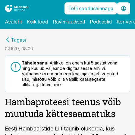
Telli soodushinnaga
Avaleht
Kõik lood
Ravimiuudised
Podcastid
Konvere
cebook
Tagasi
Twitter)
02.10.17, 08:00
kedIn
Tähelepanu!
Artikkel on enam kui 5 aastat vana
ning kuulub väljaande digitaalsesse arhiivi.
ail
Väljaanne ei uuenda ega kaasajasta arhiveeritud
sisu, mistõttu võib olla vajalik kaasaegsete
k
allikatega tutvumine
Hambaproteesi teenus võib
muutuda kättesaamatuks
Eesti Hambaarstide Liit taunib olukorda, kus