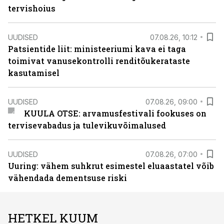
tervishoius
UUDISED
07.08.26, 10:12
Patsientide liit: ministeeriumi kava ei taga
toimivat vanusekontrolli renditõukerataste
kasutamisel
UUDISED
07.08.26, 09:00
KUULA OTSE: arvamusfestivali fookuses on
tervisevabadus ja tulevikuvõimalused
UUDISED
07.08.26, 07:00
Uuring: vähem suhkrut esimestel eluaastatel võib
vähendada dementsuse riski
HETKEL KUUM