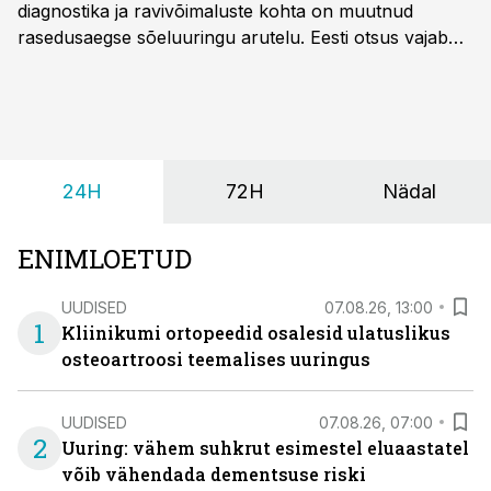
diagnostika ja ravivõimaluste kohta on muutnud
rasedusaegse sõeluuringu arutelu. Eesti otsus vajab
siiski kohalikke epidemioloogilisi andmeid ning
rasedusaegse ja vastsündinute sõeluuringu võrdlust,
kirjutab naistearst dr Marek Šois, kes on
spetsialiseerunud lootemeditsiinile.
24H
72H
Nädal
ENIMLOETUD
UUDISED
07.08.26, 13:00
1
Kliinikumi ortopeedid osalesid ulatuslikus
osteoartroosi teemalises uuringus
UUDISED
07.08.26, 07:00
2
Uuring: vähem suhkrut esimestel eluaastatel
võib vähendada dementsuse riski