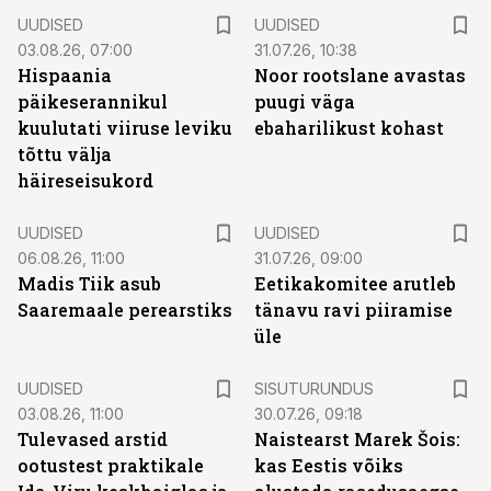
UUDISED
UUDISED
03.08.26, 07:00
31.07.26, 10:38
Hispaania
Noor rootslane avastas
päikeserannikul
puugi väga
kuulutati viiruse leviku
ebaharilikust kohast
tõttu välja
häireseisukord
UUDISED
UUDISED
06.08.26, 11:00
31.07.26, 09:00
Madis Tiik asub
Eetikakomitee arutleb
Saaremaale perearstiks
tänavu ravi piiramise
üle
ST
UUDISED
SISUTURUNDUS
03.08.26, 11:00
30.07.26, 09:18
Tulevased arstid
Naistearst Marek Šois:
ootustest praktikale
kas Eestis võiks