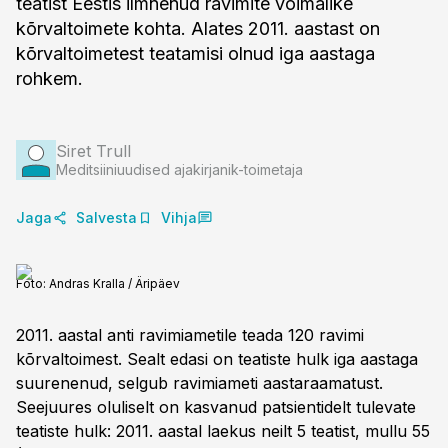
teatist Eestis ilmnenud ravimite võimalike
kõrvaltoimete kohta. Alates 2011. aastast on
kõrvaltoimetest teatamisi olnud iga aastaga
rohkem.
Siret Trull
Meditsiiniuudised ajakirjanik-toimetaja
Jaga
Salvesta
Vihja
Foto:
Andras Kralla / Äripäev
2011. aastal anti ravimiametile teada 120 ravimi
kõrvaltoimest. Sealt edasi on teatiste hulk iga aastaga
suurenenud, selgub ravimiameti aastaraamatust.
Seejuures oluliselt on kasvanud patsientidelt tulevate
teatiste hulk: 2011. aastal laekus neilt 5 teatist, mullu 55