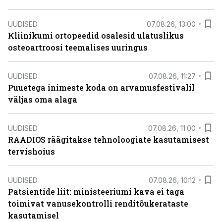
UUDISED
07.08.26, 13:00
Kliinikumi ortopeedid osalesid ulatuslikus
osteoartroosi teemalises uuringus
UUDISED
07.08.26, 11:27
Puuetega inimeste koda on arvamusfestivalil
väljas oma alaga
UUDISED
07.08.26, 11:00
RAADIOS räägitakse tehnoloogiate kasutamisest
tervishoius
UUDISED
07.08.26, 10:12
Patsientide liit: ministeeriumi kava ei taga
toimivat vanusekontrolli renditõukerataste
kasutamisel