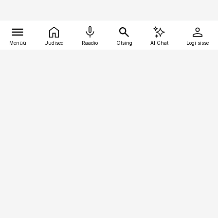
Menüü
Uudised
Raadio
Otsing
AI Chat
Logi sisse
Vana-Lõuna 39/1, 19094 Tallinn
(+372) 667 0111
meditsiiniuudised@aripaev.ee
Tellimisega seotud küsimused:
tellimiskeskus@aripaev.ee
Telli
Reklaam
Firmast
Sisu kasutamisõigused
Ajakirjaniku