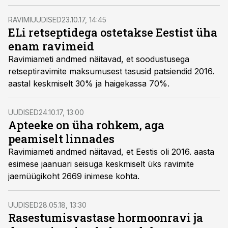
ravimite kohta.
RAVIMIUUDISED
23.10.17, 14:45
ELi retseptidega ostetakse Eestist üha
enam ravimeid
Ravimiameti andmed näitavad, et soodustusega
retseptiravimite maksumusest tasusid patsiendid 2016.
aastal keskmiselt 30% ja haigekassa 70%.
UUDISED
24.10.17, 13:00
Apteeke on üha rohkem, aga
peamiselt linnades
Ravimiameti andmed näitavad, et Eestis oli 2016. aasta
esimese jaanuari seisuga keskmiselt üks ravimite
jaemüügikoht 2669 inimese kohta.
UUDISED
28.05.18, 13:30
Rasestumisvastase hormoonravi ja