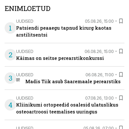
ENIMLOETUD
UUDISED
05.08.26, 15:00
1
Patsiendi peaaegu tapnud kirurg kaotas
arstilitsentsi
UUDISED
06.08.26, 15:00
2
Käimas on seitse perearstikonkurssi
UUDISED
06.08.26, 11:00
3
Madis Tiik asub Saaremaale perearstiks
UUDISED
07.08.26, 13:00
4
Kliinikumi ortopeedid osalesid ulatuslikus
osteoartroosi teemalises uuringus
UUDISED
05.08.26, 07:00