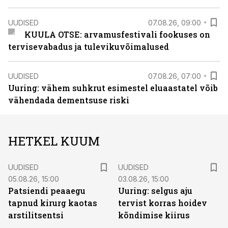
UUDISED
07.08.26, 09:00
KUULA OTSE: arvamusfestivali fookuses on
tervisevabadus ja tulevikuvõimalused
UUDISED
07.08.26, 07:00
Uuring: vähem suhkrut esimestel eluaastatel võib
vähendada dementsuse riski
HETKEL KUUM
UUDISED
UUDISED
05.08.26, 15:00
03.08.26, 15:00
Patsiendi peaaegu
Uuring: selgus aju
tapnud kirurg kaotas
tervist korras hoidev
arstilitsentsi
kõndimise kiirus