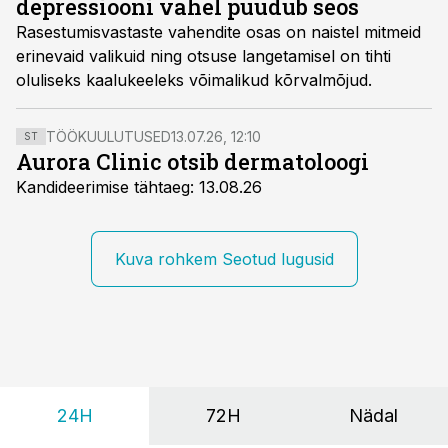
depressiooni vahel puudub seos
Rasestumisvastaste vahendite osas on naistel mitmeid
erinevaid valikuid ning otsuse langetamisel on tihti
oluliseks kaalukeeleks võimalikud kõrvalmõjud.
TÖÖKUULUTUSED
13.07.26, 12:10
ST
Aurora Clinic otsib dermatoloogi
Kandideerimise tähtaeg: 13.08.26
Kuva rohkem Seotud lugusid
24H
72H
Nädal