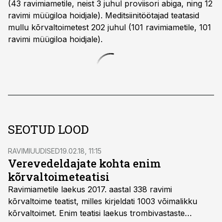
(43 ravimiametile, neist 3 juhul proviisori abiga, ning 12
ravimi müügiloa hoidjale). Meditsiinitöötajad teatasid
mullu kõrvaltoimetest 202 juhul (101 ravimiametile, 101
ravimi müügiloa hoidjale).
SEOTUD LOOD
RAVIMIUUDISED
19.02.18, 11:15
Verevedeldajate kohta enim
kõrvaltoimeteatisi
Ravimiametile laekus 2017. aastal 338 ravimi
kõrvaltoime teatist, milles kirjeldati 1003 võimalikku
kõrvaltoimet. Enim teatisi laekus trombivastaste