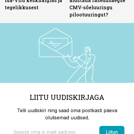
Ida-Viru keskhaiglas ja
alustada rasedusaegse
tegelikkusest
CMV-sõeluuringu
pilootuuringut?
LIITU UUDISKIRJAGA
Telli uudiskiri ning saad oma postkasti päeva
olulisemad uudised.
Liitun