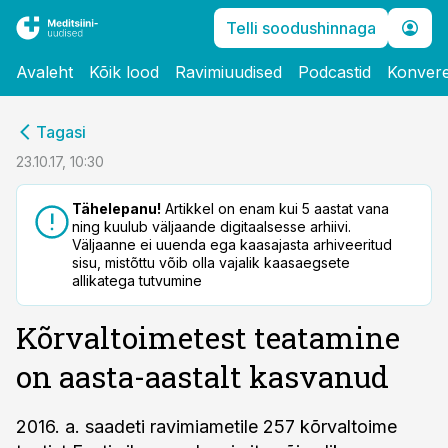
Telli soodushinnaga
Avaleht
Kõik lood
Ravimiuudised
Podcastid
Konvere
cebook
Tagasi
Twitter)
23.10.17, 10:30
kedIn
Tähelepanu!
Artikkel on enam kui 5 aastat vana
ning kuulub väljaande digitaalsesse arhiivi.
ail
Väljaanne ei uuenda ega kaasajasta arhiveeritud
sisu, mistõttu võib olla vajalik kaasaegsete
k
allikatega tutvumine
Kõrvaltoimetest teatamine
on aasta-aastalt kasvanud
2016. a. saadeti ravimiametile 257 kõrvaltoime