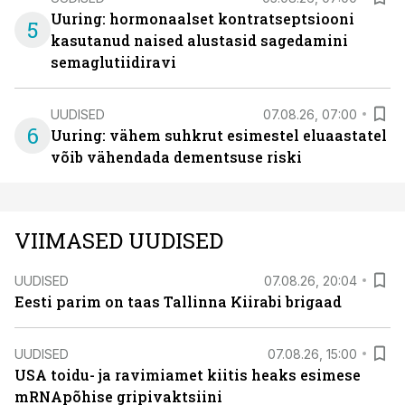
Uuring: hormonaalset kontratseptsiooni
5
kasutanud naised alustasid sagedamini
semaglutiidiravi
UUDISED
07.08.26, 07:00
6
Uuring: vähem suhkrut esimestel eluaastatel
võib vähendada dementsuse riski
VIIMASED UUDISED
UUDISED
07.08.26, 20:04
Eesti parim on taas Tallinna Kiirabi brigaad
UUDISED
07.08.26, 15:00
USA toidu- ja ravimiamet kiitis heaks esimese
mRNApõhise gripivaktsiini