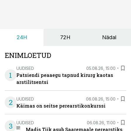
siiski kohalikke epidemioloogilisi andmeid ning
rasedusaegse ja vastsündinute sõeluuringu võrdlust,
kirjutab naistearst dr Marek Šois, kes on
spetsialiseerunud lootemeditsiinile.
24H
72H
Nädal
ENIMLOETUD
UUDISED
05.08.26, 15:00
1
Patsiendi peaaegu tapnud kirurg kaotas
arstilitsentsi
UUDISED
06.08.26, 15:00
2
Käimas on seitse perearstikonkurssi
UUDISED
06.08.26, 11:00
3
Madis Tiik asub Saaremaale perearstiks