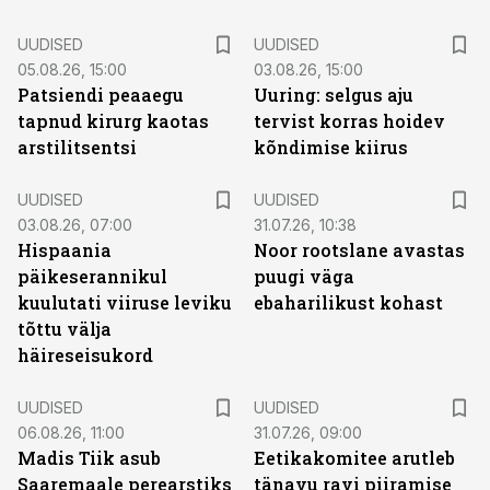
UUDISED
UUDISED
05.08.26, 15:00
03.08.26, 15:00
Patsiendi peaaegu
Uuring: selgus aju
tapnud kirurg kaotas
tervist korras hoidev
arstilitsentsi
kõndimise kiirus
UUDISED
UUDISED
03.08.26, 07:00
31.07.26, 10:38
Hispaania
Noor rootslane avastas
päikeserannikul
puugi väga
kuulutati viiruse leviku
ebaharilikust kohast
tõttu välja
häireseisukord
UUDISED
UUDISED
06.08.26, 11:00
31.07.26, 09:00
Madis Tiik asub
Eetikakomitee arutleb
Saaremaale perearstiks
tänavu ravi piiramise