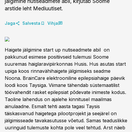
jälgimine nutiseadmete abil, kirjutab Soome
arstide leht Mediuutiset.
Jaga
Salvesta
Vihja
Haigete jälgimine start up nutiseadmete abil on
pakkunud esimese positiivseid tulemusi Soome
suuremas haiglaravipiirkonnas Husis. Hus asutas start
upiga koos rinnavähihaigete jälgimiseks seadme
Noona. BrainCare elektrooniline epilepsiahaige päevik
loodi koos Taysiga. Viimane tähendab süstemaatilist
töövahendit rasket epilepsiat põdevate inimeste kodus.
Taoline lahendus on ajalehe kinnitusel maailmas
ainulaadne. Esmalt tehti aasta tagasi Taysis
täiskasvanud haigetega pilootprojekt ja seejärel on
jälgimisseade tavakasutusse võetud. Samas teaduslikke
uuringuid tulemuste kohta pole veel tehtud. Arst näeb