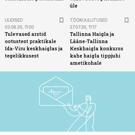
üle
ST
UUDISED
TÖÖKUULUTUSED
03.08.26, 11:00
27.07.26, 11:17
Tulevased arstid
Tallinna Haigla ja
ootustest praktikale
Lääne-Tallinna
Ida-Viru keskhaiglas ja
Keskhaigla konkurss
tegelikkusest
kahe haigla tippjuhi
ametikohale