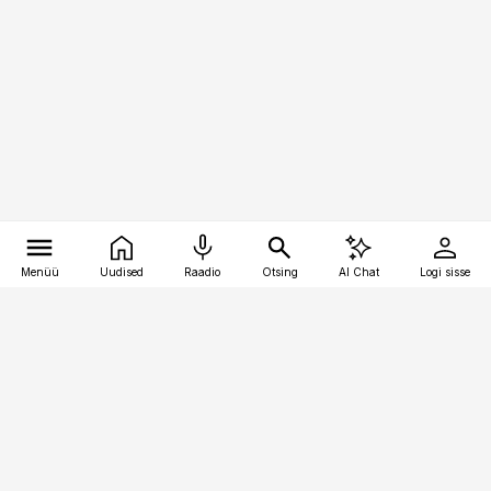
Menüü
Uudised
Raadio
Otsing
AI Chat
Logi sisse
Vana-Lõuna 39/1, 19094 Tallinn
(+372) 667 0111
meditsiiniuudised@aripaev.ee
Tellimisega seotud küsimused: