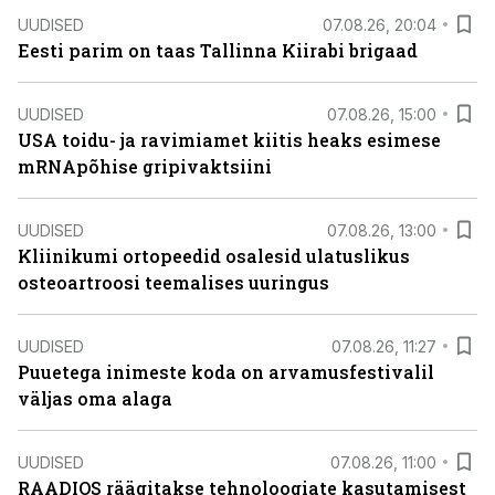
UUDISED
07.08.26, 20:04
Eesti parim on taas Tallinna Kiirabi brigaad
UUDISED
07.08.26, 15:00
USA toidu- ja ravimiamet kiitis heaks esimese
mRNApõhise gripivaktsiini
UUDISED
07.08.26, 13:00
Kliinikumi ortopeedid osalesid ulatuslikus
osteoartroosi teemalises uuringus
UUDISED
07.08.26, 11:27
Puuetega inimeste koda on arvamusfestivalil
väljas oma alaga
UUDISED
07.08.26, 11:00
RAADIOS räägitakse tehnoloogiate kasutamisest