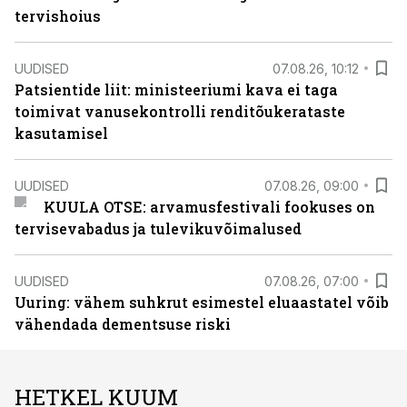
tervishoius
UUDISED
07.08.26, 10:12
Patsientide liit: ministeeriumi kava ei taga
toimivat vanusekontrolli renditõukerataste
kasutamisel
UUDISED
07.08.26, 09:00
KUULA OTSE: arvamusfestivali fookuses on
tervisevabadus ja tulevikuvõimalused
UUDISED
07.08.26, 07:00
Uuring: vähem suhkrut esimestel eluaastatel võib
vähendada dementsuse riski
HETKEL KUUM