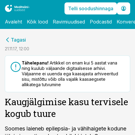
Telli soodushinnaga
Avaleht
Kõik lood
Ravimiuudised
Podcastid
Konvere
cebook
Tagasi
Twitter)
21.11.17, 12:00
kedIn
Tähelepanu!
Artikkel on enam kui 5 aastat vana
ning kuulub väljaande digitaalsesse arhiivi.
ail
Väljaanne ei uuenda ega kaasajasta arhiveeritud
sisu, mistõttu võib olla vajalik kaasaegsete
k
allikatega tutvumine
Kaugjälgimise kasu tervisele
kogub tuure
Soomes laieneb epilepsia- ja vähihaigete kodune