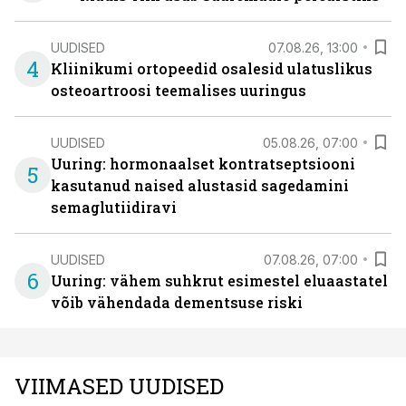
UUDISED
07.08.26, 13:00
4
Kliinikumi ortopeedid osalesid ulatuslikus
osteoartroosi teemalises uuringus
UUDISED
05.08.26, 07:00
Uuring: hormonaalset kontratseptsiooni
5
kasutanud naised alustasid sagedamini
semaglutiidiravi
UUDISED
07.08.26, 07:00
6
Uuring: vähem suhkrut esimestel eluaastatel
võib vähendada dementsuse riski
VIIMASED UUDISED