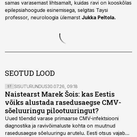
samas varasemast lihtsamalt, kuidas ravi on kooskõlas
epilepsiahoogude esinemisega, selgitas Taysi
professor, neuroloogia ülemarst
Jukka Peltola.
SEOTUD LOOD
SISUTURUNDUS
30.07.26, 09:18
ST
Naistearst Marek Šois: kas Eestis
võiks alustada rasedusaegse CMV-
sõeluuringu pilootuuringut?
Uued tõendid varase primaarse CMV-infektsiooni
diagnostika ja ravivõimaluste kohta on muutnud
rasedusaegse sõeluuringu arutelu. Eesti otsus vajab