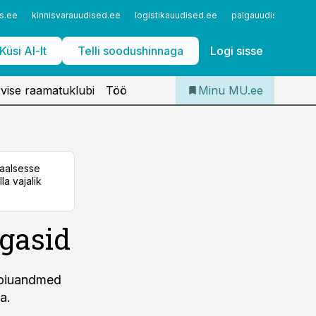
Iseteenindus
s.ee
kinnisvarauudised.ee
logistikauudised.ee
palgauudised.ee
Telli Meditsiiniuudised
Küsi AI-lt
Telli soodushinnaga
Logi sisse
vise raamatuklubi
Töö
Minu MU.ee
taalsesse
la vajalik
egasid
shoiuandmed
a.