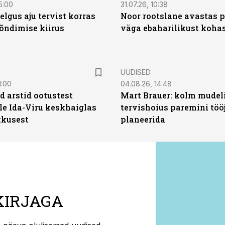
5:00
31.07.26, 10:38
elgus aju tervist korras
Noor rootslane avastas 
õndimise kiirus
väga ebaharilikust koha
UUDISED
1:00
04.08.26, 14:48
d arstid ootustest
Mart Brauer: kolm mudeli
le Ida-Viru keskhaiglas
tervishoius paremini töö
kkusest
planeerida
KIRJAGA