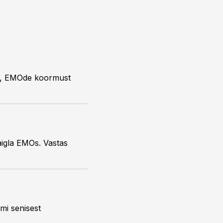
es, EMOde koormust
aigla EMOs. Vastas
mi senisest