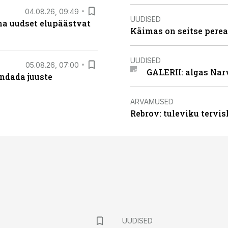
04.08.26, 09:49
UUDISED
ma uudset elupäästvat
Käimas on seitse perea
UUDISED
05.08.26, 07:00
GALERII: algas Nar
ndada juuste
ARVAMUSED
Rebrov: tuleviku tervis
UUDISED