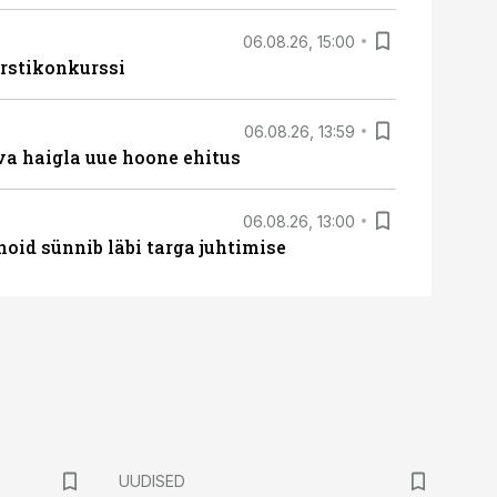
06.08.26, 15:00
rstikonkurssi
06.08.26, 13:59
va haigla uue hoone ehitus
06.08.26, 13:00
hoid sünnib läbi targa juhtimise
UUDISED