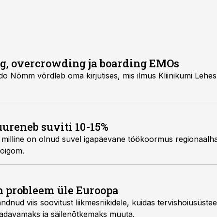
, overcrowding ja boarding EMOs
ido Nõmm võrdleb oma kirjutises, mis ilmus Kliinikumi Leh
ureneb suviti 10-15%
s, milline on olnud suvel igapäevane töökoormus regionaalh
oigom.
 probleem üle Euroopa
nud viis soovitust liikmesriikidele, kuidas tervishoiusüstee
aadavamaks ja säilenõtkemaks muuta.