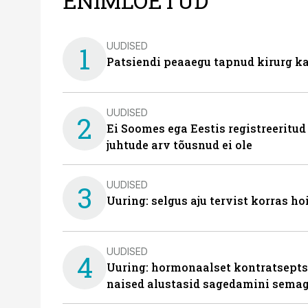
ENIMLOETUD
UUDISED
1
Patsiendi peaaegu tapnud kirurg ka
UUDISED
2
Ei Soomes ega Eestis registreeritud
juhtude arv tõusnud ei ole
UUDISED
3
Uuring: selgus aju tervist korras h
UUDISED
4
Uuring: hormonaalset kontratsept
naised alustasid sagedamini semag