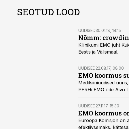
SEOTUD LOOD
UUDISED
30.01.18, 14:15
Nõmm: crowding
Kliinikumi EMO juht Ku
Eestis ja Välismaal.
UUDISED
22.08.17, 08:00
EMO koormus su
Meditsiiniuudised uuri
PERHi EMO õde Aivo L
UUDISED
27.11.17, 15:30
EMO koormus on
Euroopa Komisjon on and
efektiivsemaks, kättes