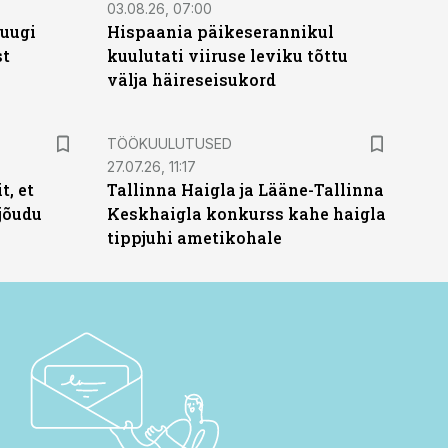
03.08.26, 07:00
puugi
Hispaania päikeserannikul
st
kuulutati viiruse leviku tõttu
välja häireseisukord
ST
TÖÖKUULUTUSED
27.07.26, 11:17
t, et
Tallinna Haigla ja Lääne-Tallinna
jõudu
Keskhaigla konkurss kahe haigla
tippjuhi ametikohale