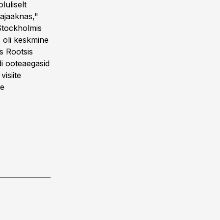
luliselt
 ajaaknas,"
 Stockholmis
s oli keskmine
us Rootsis
di ooteaegasid
isiite
se