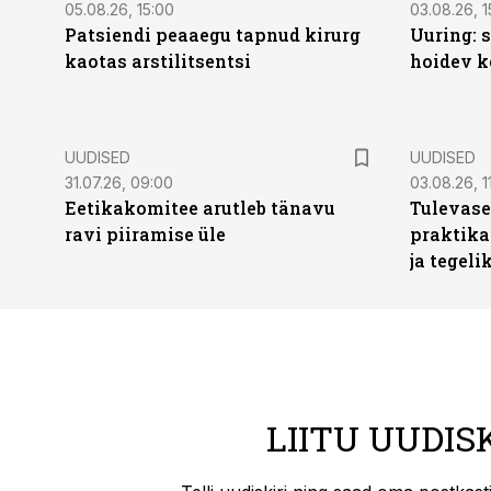
05.08.26, 15:00
03.08.26, 1
Patsiendi peaaegu tapnud kirurg
Uuring: s
kaotas arstilitsentsi
hoidev k
UUDISED
UUDISED
31.07.26, 09:00
03.08.26, 1
Eetikakomitee arutleb tänavu
Tulevase
ravi piiramise üle
praktika
ja tegeli
LIITU UUDIS