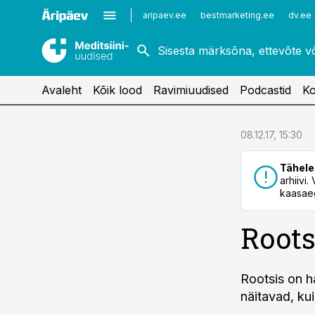
Kardioloogia
Uroloogia
aripaev.ee
bestmarketing.ee
dv.ee
Kirurgia
Vaktsineerimine
Naistehaigused
Avaleht
Kõik lood
Ravimiuudised
Podcastid
Ko
cebook
08.12.17, 15:30
Twitter)
Tähele
kedIn
arhiivi
kaasaeg
ail
Roots
k
Rootsis on h
näitavad, kui