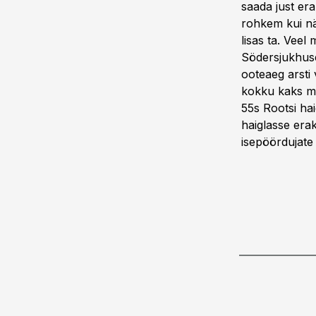
saada just era
rohkem kui näi
lisas ta. Veel
Södersjukhuset
ooteaeg arsti 
kokku kaks mil
55s Rootsi hai
haiglasse era
isepöördujat