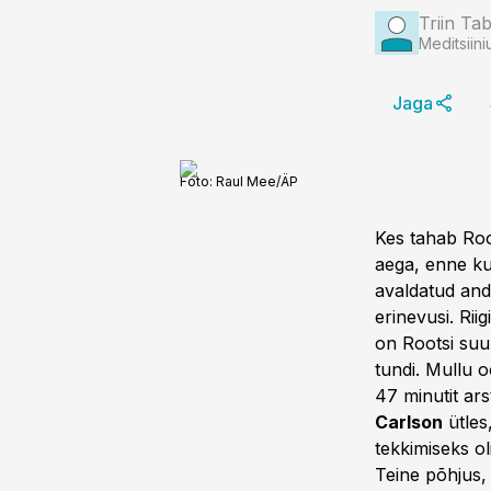
Triin Ta
Meditsiini
Jaga
Foto:
Raul Mee/ÄP
Kes tahab Roo
aega, enne kui
avaldatud and
erinevusi. Ri
on Rootsi suur
tundi. Mullu o
47 minutit ars
Carlson
ütles
tekkimiseks ol
Teine põhjus,