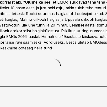
korralist abi. "Oluline ka see, et EMOd suudavad täna teha o
teks 10 aasta eest, ja just neid asju, mida tuleb teha teatud
 mitmes teiseski Rootsi suurimas haiglas olid ooteajad pikad:
i haiglas, Malmö ülikooli haiglas ja Uppsala ülikooli haigla
vastuvõtuni üle ühe tunni ja 20 minuti. Eelmisel aastal toim
jonit erakorralist haiglakülastust. Riiklikus uuringus vaadel
gla EMOs 2016. aastal. Hinnati üle 19aastaste täiskasvanute v
korralise ravi saamiseks. Võrdluseks, Eestis ületab EMOdes
e keskmine ooteaeg
nelja tundi
.