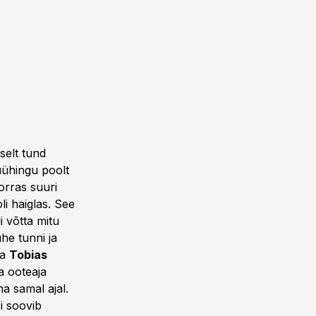
selt tund
iuühingu poolt
orras suuri
i haiglas. See
i võtta mitu
he tunni ja
ja
Tobias
a ooteaja
ma samal ajal.
i soovib