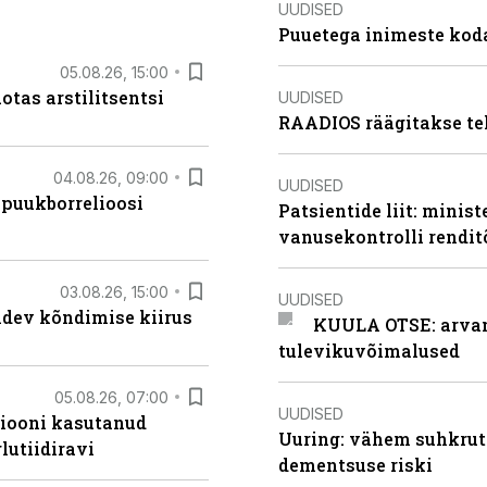
UUDISED
Puuetega inimeste koda
05.08.26, 15:00
otas arstilitsentsi
UUDISED
RAADIOS räägitakse te
04.08.26, 09:00
UUDISED
 puukborrelioosi
Patsientide liit: minis
vanusekontrolli rendi
03.08.26, 15:00
UUDISED
oidev kõndimise kiirus
KUULA OTSE: arvamu
tulevikuvõimalused
05.08.26, 07:00
UUDISED
siooni kasutanud
Uuring: vähem suhkrut
lutiidiravi
dementsuse riski