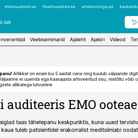
ehitusuudised.ee
finantsuudised.ee
aritehnoloogia.ee
kaubandu
nverentsid
Veebiseminarid
Ajaleht
Ajakiri
Videod
Ter
panu!
Artikkel on enam kui 5 aastat vana ning kuulub väljaande digi
. Väljaanne ei uuenda ega kaasajasta arhiveeritud sisu, mistõttu võib ol
sete allikatega tutvumine
i auditeeris EMO ootea
aiglad taas tähelepanu keskpunktis, kuna uued tervi
 kaua tuleb patsientidel erakorralist meditsiiniabi oodat