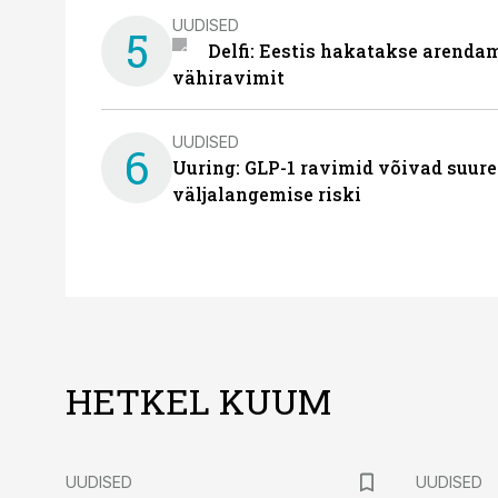
UUDISED
5
Delfi: Eestis hakatakse arenda
vähiravimit
UUDISED
6
Uuring: GLP-1 ravimid võivad suure
väljalangemise riski
HETKEL KUUM
UUDISED
UUDISED