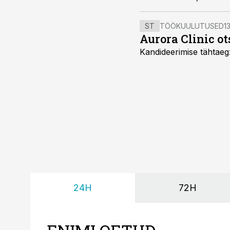
ST
TÖÖKUULUTUSED
13
Aurora Clinic ot
Kandideerimise tähtaeg
24H
72H