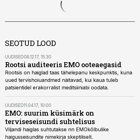
SEOTUD LOOD
UUDISED
08.12.17, 15:30
Rootsi auditeeris EMO ooteaegasid
Rootsis on haiglad taas tähelepanu keskpunktis, kuna
uued tervishoiuandmed näitavad, kui kaua tuleb
patsientidel erakorralist meditsiiniabi oodata.
UUDISED
11.04.17, 10:00
EMO: suurim küsimärk on
terviseseisundi suhtelisus
Viljandi haiglas suhtutakse nn EMOkõlbulike
haigusseisundite nimekirja skeptiliselt.