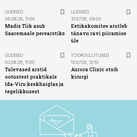
UUDISED
UUDISED
06.08.26, 11:00
31.07.26, 09:00
Madis Tiik asub
Eetikakomitee arutleb
Saaremaale perearstiks
tänavu ravi piiramise
üle
ST
UUDISED
TÖÖKUULUTUSED
03.08.26, 11:00
13.07.26, 12:10
Tulevased arstid
Aurora Clinic otsib
ootustest praktikale
kirurgi
Ida-Viru keskhaiglas ja
tegelikkusest