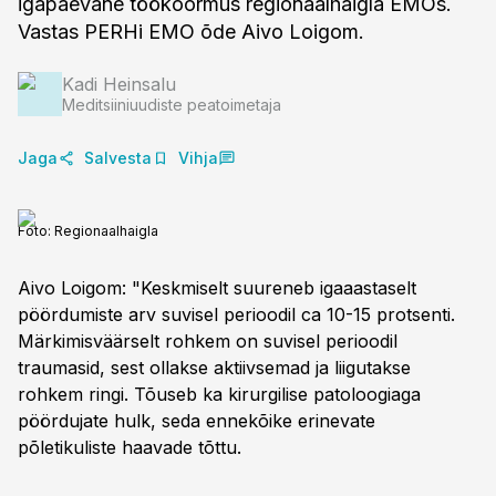
igapäevane töökoormus regionaalhaigla EMOs.
Vastas PERHi EMO õde Aivo Loigom.
Kadi Heinsalu
Meditsiiniuudiste peatoimetaja
Jaga
Salvesta
Vihja
Foto:
Regionaalhaigla
Aivo Loigom: "Keskmiselt suureneb igaaastaselt
pöördumiste arv suvisel perioodil ca 10-15 protsenti.
Märkimisväärselt rohkem on suvisel perioodil
traumasid, sest ollakse aktiivsemad ja liigutakse
rohkem ringi. Tõuseb ka kirurgilise patoloogiaga
pöördujate hulk, seda ennekõike erinevate
põletikuliste haavade tõttu.