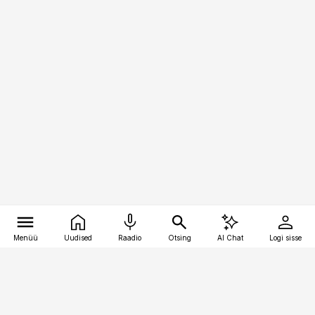
Menüü
Uudised
Raadio
Otsing
AI Chat
Logi sisse
Vana-Lõuna 39/1, 19094 Tallinn