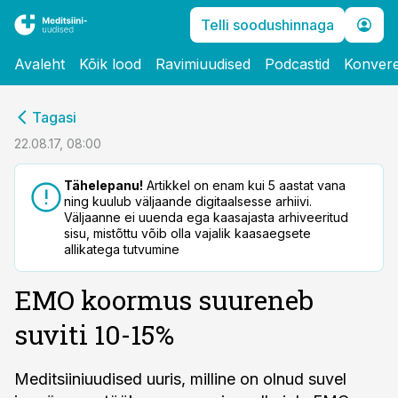
Telli soodushinnaga
Avaleht
Kõik lood
Ravimiuudised
Podcastid
Konvere
cebook
Tagasi
Twitter)
22.08.17, 08:00
kedIn
Tähelepanu!
Artikkel on enam kui 5 aastat vana
ning kuulub väljaande digitaalsesse arhiivi.
ail
Väljaanne ei uuenda ega kaasajasta arhiveeritud
sisu, mistõttu võib olla vajalik kaasaegsete
k
allikatega tutvumine
EMO koormus suureneb
suviti 10-15%
Meditsiiniuudised uuris, milline on olnud suvel