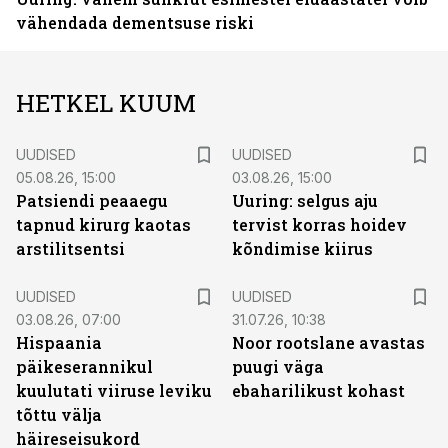
vähendada dementsuse riski
HETKEL KUUM
UUDISED
UUDISED
05.08.26, 15:00
03.08.26, 15:00
Patsiendi peaaegu
Uuring: selgus aju
tapnud kirurg kaotas
tervist korras hoidev
arstilitsentsi
kõndimise kiirus
UUDISED
UUDISED
03.08.26, 07:00
31.07.26, 10:38
Hispaania
Noor rootslane avastas
päikeserannikul
puugi väga
kuulutati viiruse leviku
ebaharilikust kohast
tõttu välja
häireseisukord