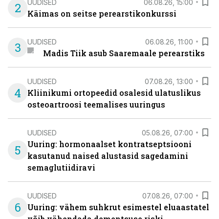
UUDISED
06.08.26, 15:00
2
Käimas on seitse perearstikonkurssi
UUDISED
06.08.26, 11:00
3
Madis Tiik asub Saaremaale perearstiks
UUDISED
07.08.26, 13:00
4
Kliinikumi ortopeedid osalesid ulatuslikus
osteoartroosi teemalises uuringus
UUDISED
05.08.26, 07:00
Uuring: hormonaalset kontratseptsiooni
5
kasutanud naised alustasid sagedamini
semaglutiidiravi
UUDISED
07.08.26, 07:00
6
Uuring: vähem suhkrut esimestel eluaastatel
võib vähendada dementsuse riski