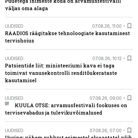
Puuetega inimeste koda on arvamusfestivalil
väljas oma alaga
UUDISED
07.08.26, 11:00
RAADIOS räägitakse tehnoloogiate kasutamisest
tervishoius
UUDISED
07.08.26, 10:12
Patsientide liit: ministeeriumi kava ei taga
toimivat vanusekontrolli renditõukerataste
kasutamisel
UUDISED
07.08.26, 09:00
KUULA OTSE: arvamusfestivali fookuses on
tervisevabadus ja tulevikuvõimalused
UUDISED
07.08.26, 07:00
Uuring: vähem suhkrut esimestel eluaastatel võib