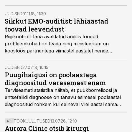
UUDISED
01.11.18, 11:30
Sikkut EMO-auditist: lähiaastad
toovad leevendust
Riigikontrolli täna avaldatud auditis toodud
probleemkohad on teada ning ministeerium on
koostöös partneritega viimastel aastatel nende
lahendamisega ka intensiivselt tegelenud, kinnitas
terviseminister Riina Sikkut.
UUDISED
27.07.18, 10:15
Puugihaigusi on poolaastaga
diagnoositud varasemast enam
Terviseameti statistika näitab, et puukborrelioosi ja
entsefaliidi diagnoose on tänavu esimesel poolaastal
diagnoositud rohkem kui eelneval viiel aastal sama
ajaga.
TÖÖKUULUTUSED
13.07.26, 12:10
ST
Aurora Clinic otsib kirurgi