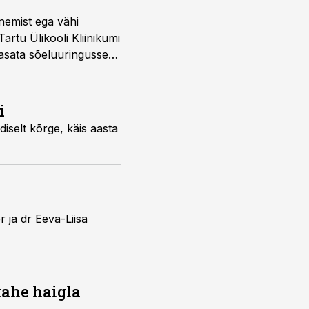
nemist ega vähi
artu Ülikooli Kliinikumi
aasata sõeluuringusse
V-testi põhisega.
i
iselt kõrge, käis aasta
 ja dr Eeva-Liisa
kahe haigla