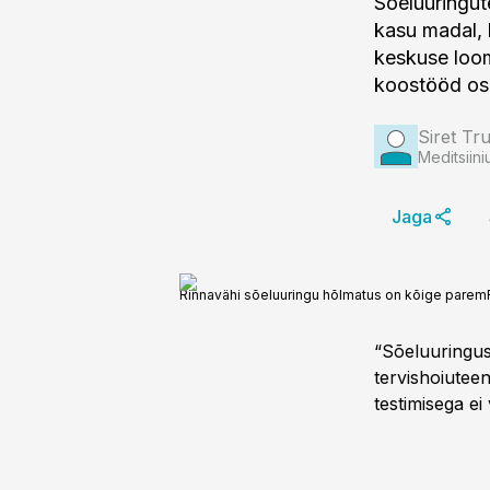
Sõeluuringut
kasu madal, 
keskuse loom
koostööd osa
Siret Tru
Meditsiini
Jaga
Rinnavähi sõeluuringu hõlmatus on kõige parem
“Sõeluuringus
tervishoiuteen
testimisega ei