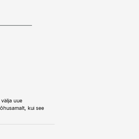
s välja uue
tõhusamalt, kui see