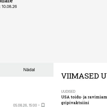
ohale
: 10.08.26
Nädal
VIIMASED U
UUDISED
USA toidu- ja ravimia
gripivaktsiini
05.08.26, 15:00