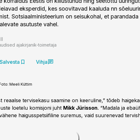
e korraldus Eestis on killustunud ning seetõttu uuringu
leiavad eksperdid, kes soovitavad kaaluda nn sõeluur
ist. Sotsiaalministeerium on seisukohal, et parandada
levate asutuste vahel.
ll
uudised ajakirjanik-toimetaja
Salvesta
Vihja
Foto:
Meeli Küttim
t reaalse tervisekasu saamine on keeruline,” tõdeb haigek
uste loetelu komisjoni juht
Mikk Jürisson
. “Madala ja ebaü
 vähene haigusspetsiifiline suremus, vaid suurenevad tervis