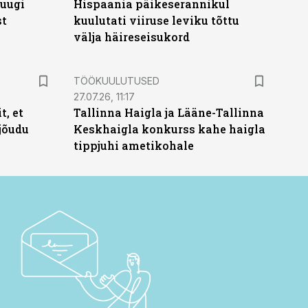
puugi
Hispaania päikeserannikul
st
kuulutati viiruse leviku tõttu
välja häireseisukord
ST
TÖÖKUULUTUSED
27.07.26, 11:17
t, et
Tallinna Haigla ja Lääne-Tallinna
jõudu
Keskhaigla konkurss kahe haigla
tippjuhi ametikohale