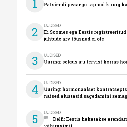
1
Patsiendi peaaegu tapnud kirurg ka
UUDISED
2
Ei Soomes ega Eestis registreeritud
juhtude arv tõusnud ei ole
UUDISED
3
Uuring: selgus aju tervist korras h
UUDISED
4
Uuring: hormonaalset kontratsept
naised alustasid sagedamini semag
UUDISED
5
Delfi: Eestis hakatakse arenda
vähiravimit