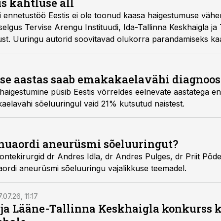
s kahtluse all
 ennetustöö Eestis ei ole toonud kaasa haigestumuse vähe
elgus Tervise Arengu Instituudi, Ida-Tallinna Keskhaigla ja T
ngust. Uuringu autorid soovitavad olukorra parandamiseks k
d ja kaaluda Pap-testil põhineva sõeluuringu asendamist HP
aise aastas saab emakakaelavähi diagnoos
aigestumine püsib Eestis võrreldes eelnevate aastatega end
poolel emakakaelavähi sõeluuringul vaid 21% kutsutud naistest.
huaordi aneurüsmi sõeluuringut?
ntekirurgid dr Andres Idla, dr Andres Pulges, dr Priit Põder
ordi aneurüsmi sõeluuringu vajalikkuse teemadel.
.07.26, 11:17
 ja Lääne-Tallinna Keskhaigla konkurss 