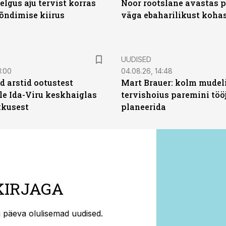
elgus aju tervist korras
Noor rootslane avastas 
õndimise kiirus
väga ebaharilikust koha
UUDISED
1:00
04.08.26, 14:48
d arstid ootustest
Mart Brauer: kolm mudeli
le Ida-Viru keskhaiglas
tervishoius paremini töö
kkusest
planeerida
KIRJAGA
ti päeva olulisemad uudised.