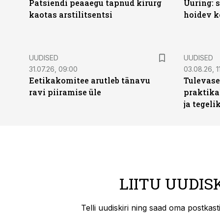
Patsiendi peaaegu tapnud kirurg
Uuring: s
kaotas arstilitsentsi
hoidev k
UUDISED
UUDISED
31.07.26, 09:00
03.08.26, 1
Eetikakomitee arutleb tänavu
Tulevase
ravi piiramise üle
praktika
ja tegeli
LIITU UUDIS
Telli uudiskiri ning saad oma postkas