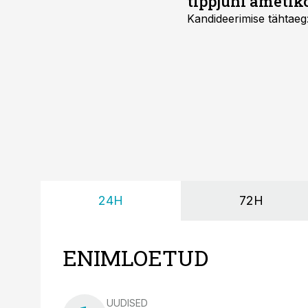
tippjuhi ametik
Kandideerimise tähtaeg
24H
72H
ENIMLOETUD
UUDISED