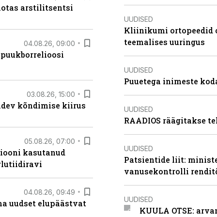
otas arstilitsentsi
UUDISED
Kliinikumi ortopeedid 
teemalises uuringus
04.08.26, 09:00
 puukborrelioosi
UUDISED
Puuetega inimeste koda
03.08.26, 15:00
oidev kõndimise kiirus
UUDISED
RAADIOS räägitakse te
05.08.26, 07:00
UUDISED
siooni kasutanud
Patsientide liit: minis
lutiidiravi
vanusekontrolli rendi
04.08.26, 09:49
UUDISED
ma uudset elupäästvat
KUULA OTSE: arvamu