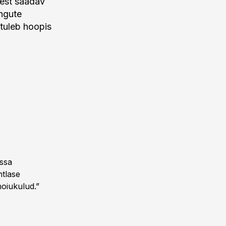
test saadav
ingute
 tuleb hoopis
assa
htlase
hoiukulud.”