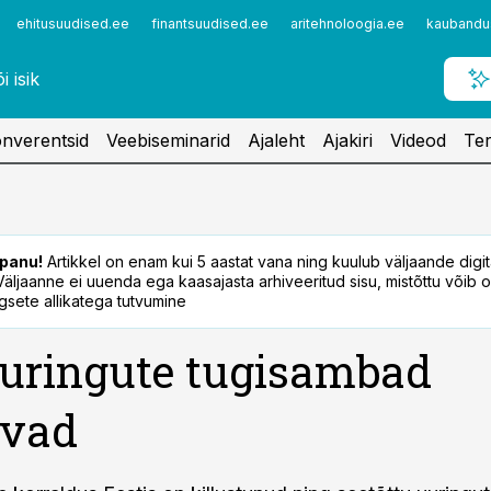
ehitusuudised.ee
finantsuudised.ee
aritehnoloogia.ee
kaubandu
nverentsid
Veebiseminarid
Ajaleht
Ajakiri
Videod
Ter
panu!
Artikkel on enam kui 5 aastat vana ning kuulub väljaande digi
. Väljaanne ei uuenda ega kaasajasta arhiveeritud sisu, mistõttu võib ol
sete allikatega tutvumine
uringute tugisambad
uvad