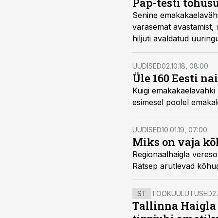
Pap-testi tõhusu
Senine emakakaelavähi
varasemat avastamist, s
hiljuti avaldatud uuri
ravikindlustuseta naise
UUDISED
02.10.18, 08:00
Üle 160 Eesti n
Kuigi emakakaelavähki h
esimesel 
UUDISED
10.01.19, 07:00
Miks on vaja kõ
Regionaalhaigla veresoo
Rätsep arutlevad kõhua
ST
TÖÖKUULUTUSED
27
Tallinna Haigla