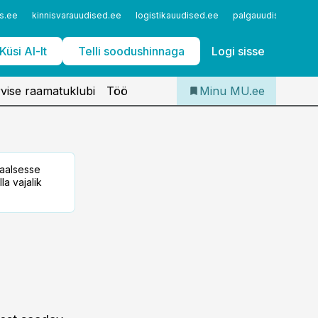
Iseteenindus
s.ee
kinnisvarauudised.ee
logistikauudised.ee
palgauudised.ee
Telli Meditsiiniuudised
Küsi AI-lt
Telli soodushinnaga
Logi sisse
vise raamatuklubi
Töö
Minu MU.ee
taalsesse
la vajalik