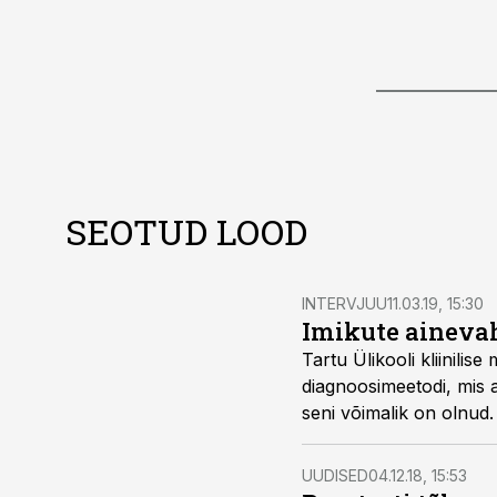
SEOTUD LOOD
INTERVJUU
11.03.19, 15:30
Imikute aineva
Tartu Ülikooli kliinilise
diagnoosimeetodi, mis 
seni võimalik on olnud.
UUDISED
04.12.18, 15:53